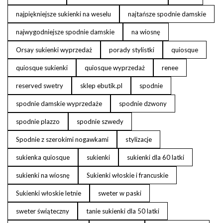
najpiękniejsze sukienki na weselu
najtańsze spodnie damskie
najwygodniejsze spodnie damskie
na wiosnę
Orsay sukienki wyprzedaż
porady stylistki
quiosque
quiosque sukienki
quiosque wyprzedaż
renee
reserved swetry
sklep ebutik.pl
spodnie
spodnie damskie wyprzedaże
spodnie dzwony
spodnie plazzo
spodnie szwedy
Spodnie z szerokimi nogawkami
stylizacje
sukienka quiosque
sukienki
sukienki dla 60 latki
sukienki na wiosnę
Sukienki włoskie i francuskie
Sukienki włoskie letnie
sweter w paski
sweter świąteczny
tanie sukienki dla 50 latki