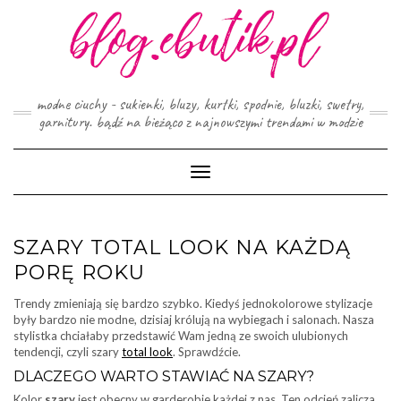
Skip
to
content
modne ciuchy - sukienki, bluzy, kurtki, spodnie, bluzki, swetry,
garnitury. bądź na bieżąco z najnowszymi trendami w modzie
Toggle
Navigation
SZARY TOTAL LOOK NA KAŻDĄ
PORĘ ROKU
Trendy zmieniają się bardzo szybko. Kiedyś jednokolorowe stylizacje
były bardzo nie modne, dzisiaj królują na wybiegach i salonach. Nasza
stylistka chciałaby przedstawić Wam jedną ze swoich ulubionych
tendencji, czyli szary
total look
. Sprawdźcie.
DLACZEGO WARTO STAWIAĆ NA SZARY?
Kolor
szary
jest obecny w garderobie każdej z nas. Ten odcień zalicza