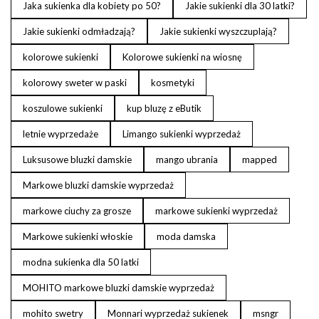
Jaka sukienka dla kobiety po 50?
Jakie sukienki dla 30 latki?
Jakie sukienki odmładzają?
Jakie sukienki wyszczuplają?
kolorowe sukienki
Kolorowe sukienki na wiosnę
kolorowy sweter w paski
kosmetyki
koszulowe sukienki
kup bluzę z eButik
letnie wyprzedaże
Limango sukienki wyprzedaż
Luksusowe bluzki damskie
mango ubrania
mapped
Markowe bluzki damskie wyprzedaż
markowe ciuchy za grosze
markowe sukienki wyprzedaż
Markowe sukienki włoskie
moda damska
modna sukienka dla 50 latki
MOHITO markowe bluzki damskie wyprzedaż
mohito swetry
Monnari wyprzedaż sukienek
msngr