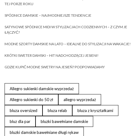
TEJ PORZE ROKU
SPÓDNICE DAMSKIE – NAJMODNIEJSZE TENDENCJE
SATYNOWE SPÓDNICE MIDI W STYLIZACJACH CODZIENNYCH – Z CZYM JE
ŁĄCZYĆ?
MODNE SZORTY DAMSKIE NA LATO – IDEALNE DO STYLIZACJI NA WAKACJE!
KRÓTKI SWETER DAMSKI – HIT NADCHODZĄCEJ JESIENI!
GDZIE KUPIĆ MODNE SWETRY NA JESIEŃ? PODPOWIADAMY
Allegro sukienki damskie wyprzedaż
Allegro sukienki do 50 zł
allegro wyprzedaż
bluza oversized
bluza relab
bluza z kryształkami
bluz dla par
bluzki bawełniane damskie
bluzki damskie bawełniane długi rękaw