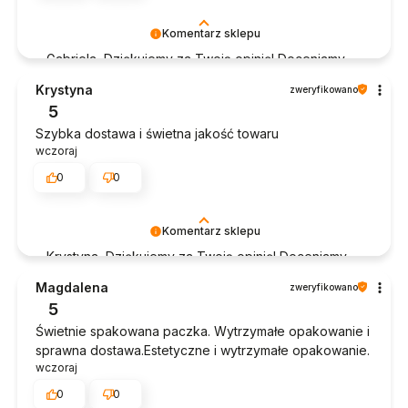
Komentarz sklepu
Gabriela, Dziękujemy za Twoją opinię! Doceniamy
czas poświęcony na podzielenie się z nami Twoim
Krystyna
zweryfikowano
doświadczeniem. Jesteśmy szczęśliwi, że mamy
5
takich klientów. Z pozdrowieniami, obsługa sklepu.
Szybka dostawa i świetna jakość towaru
wczoraj
0
0
Komentarz sklepu
Krystyna, Dziękujemy za Twoją opinię! Doceniamy
czas poświęcony na podzielenie się z nami Twoim
Magdalena
zweryfikowano
doświadczeniem. Jesteśmy szczęśliwi, że mamy
5
takich klientów. Z pozdrowieniami, obsługa sklepu.
Świetnie spakowana paczka. Wytrzymałe opakowanie i
sprawna dostawa.Estetyczne i wytrzymałe opakowanie.
wczoraj
0
0