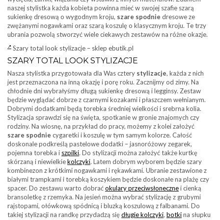
naszej stylistka każda kobieta powinna mieć w swojej szafie szarą
sukienkę dresową o wygodnym kroju,
szare spodnie
dresowe ze
zwężanymi nogawkami oraz szarą koszulę o klasycznym kroju. Te trzy
ubrania pozwolą stworzyć wiele ciekawych zestawów na różne okazje.
Szary total look stylizacje – sklep ebutik.pl
SZARY TOTAL LOOK STYLIZACJE
Nasza stylistka przygotowała dla Was cztery
stylizacje
, każda z nich
jest przeznaczona na inną okazję i porę roku. Zacznijmy od zimy. Na
chłodnie dni wybrałyśmy długą sukienkę dresową i legginsy. Zestaw
będzie wyglądać dobrze z czarnymi kozakami i płaszczem wełnianym.
Dobrymi dodatkami będą torebka średniej wielkości i srebrna kolia.
Stylizacja sprawdzi się na święta, spotkanie w gronie znajomych czy
rodziny. Na wiosnę, na przykład do pracy, możemy z kolei założyć
szare spodnie
cygaretki i koszulę w tym samym kolorze. Całość
doskonale podkreślą pastelowe dodatki – jasnoróżowy zegarek,
pojemna torebka i
szpilki
. Do stylizacji można założyć także kurtkę
skórzaną i niewielkie
kolczyki
. Latem dobrym wyborem będzie szary
kombinezon z krótkimi nogawkami i rękawkami. Ubranie zestawione z
białymi trampkami i torebką koszykiem będzie doskonałe na plażę czy
spacer. Do zestawu warto dobrać
okulary przeciwsłoneczne
i cienką
bransoletkę z rzemyka. Na jesień można wybrać stylizację z grubymi
rajstopami, ołówkową spódnicą i bluzką koszulową z falbanami. Do
takiej stylizacji na randkę przydadzą się
długie kolczyki
,
botki
na słupku