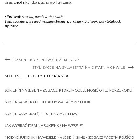
oraz
ciepła
kurtka puchowo-futrzana.
Filed Under:
Moda
,
Trendy w ubraniach
Tags:
spodnie
,
szare spodnie
,
szare ubrania
,
szary
,
szary total look
,
szary total look
stylizacje
CZARNE KOPERTÓWKI NA IMPREZY
STYLIZACJE NA SYLWESTRA NA OSTATNIĄ CHWILĘ
MODNE CIUCHY I UBRANIA
SUKIENKI NA JESIEŃ – ZOBACZ, KTÓRE MODELE NOSIĆ O TEJ PORZE ROKU
SUKIENKA W KRATĘ – IDEALNY WAKACYJNY LOOK
SUKIENKA W KRATĘ – JESIENNY MUST HAVE
JAK WYBRAĆ IDEALNĄ SUKIENKĘ NA WESELE?
MODNE SUKIENKI NA WESELE NA JESIEŃ I ZIMĘ – ZOBACZ W CZYM PÓJŚĆ O