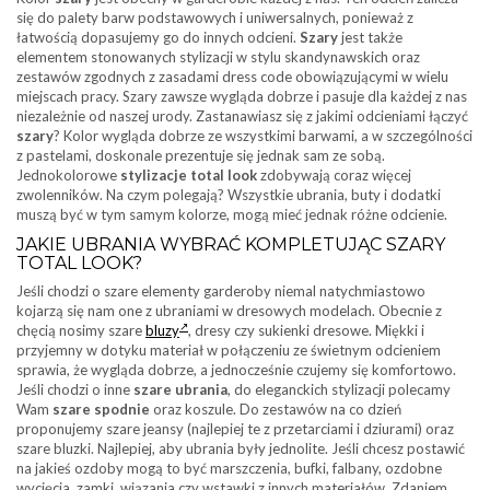
się do palety barw podstawowych i uniwersalnych, ponieważ z
łatwością dopasujemy go do innych odcieni.
Szary
jest także
elementem stonowanych stylizacji w stylu skandynawskich oraz
zestawów zgodnych z zasadami dress code obowiązującymi w wielu
miejscach pracy. Szary zawsze wygląda dobrze i pasuje dla każdej z nas
niezależnie od naszej urody. Zastanawiasz się z jakimi odcieniami łączyć
szary
? Kolor wygląda dobrze ze wszystkimi barwami, a w szczególności
z pastelami, doskonale prezentuje się jednak sam ze sobą.
Jednokolorowe
stylizacje total look
zdobywają coraz więcej
zwolenników. Na czym polegają? Wszystkie ubrania, buty i dodatki
muszą być w tym samym kolorze, mogą mieć jednak różne odcienie.
JAKIE UBRANIA WYBRAĆ KOMPLETUJĄC SZARY
TOTAL LOOK?
Jeśli chodzi o szare elementy garderoby niemal natychmiastowo
kojarzą się nam one z ubraniami w dresowych modelach. Obecnie z
chęcią nosimy szare
bluzy
, dresy czy sukienki dresowe. Miękki i
przyjemny w dotyku materiał w połączeniu ze świetnym odcieniem
sprawia, że wygląda dobrze, a jednocześnie czujemy się komfortowo.
Jeśli chodzi o inne
szare ubrania
, do eleganckich stylizacji polecamy
Wam
szare spodnie
oraz koszule. Do zestawów na co dzień
proponujemy szare jeansy (najlepiej te z przetarciami i dziurami) oraz
szare bluzki. Najlepiej, aby ubrania były jednolite. Jeśli chcesz postawić
na jakieś ozdoby mogą to być marszczenia, bufki, falbany, ozdobne
wycięcia, zamki, wiązania czy wstawki z innych materiałów. Zdaniem