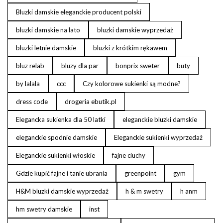
Bluzki damskie eleganckie producent polski
bluzki damskie na lato
bluzki damskie wyprzedaż
bluzki letnie damskie
bluzki z krótkim rękawem
bluz relab
bluzy dla par
bonprix sweter
buty
by lalala
ccc
Czy kolorowe sukienki są modne?
dress code
drogeria ebutik.pl
Elegancka sukienka dla 50 latki
eleganckie bluzki damskie
eleganckie spodnie damskie
Eleganckie sukienki wyprzedaż
Eleganckie sukienki włoskie
fajne ciuchy
Gdzie kupić fajne i tanie ubrania
greenpoint
gym
H&M bluzki damskie wyprzedaż
h & m swetry
h anm
hm swetry damskie
inst