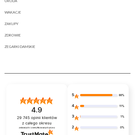
URODA
WAKACJE
ZAKUPY
ZDROWIE
ZEGARKI DAMSKIE
5
88%
4
11%
4.9
3
1%
29 745
opinii klientów
z całego okresu
2
0%
zebranych i zweryfikowanych przez