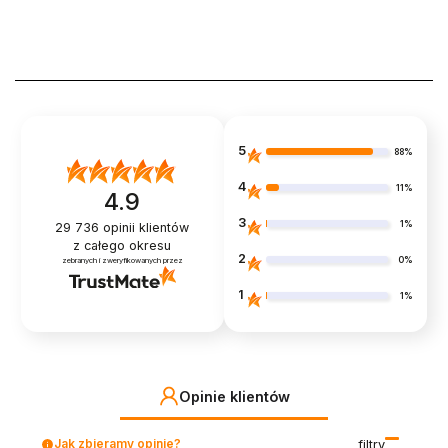
5
88%
4
11%
4.9
3
1%
29 736
opinii klientów
z całego okresu
2
0%
zebranych i zweryfikowanych przez
1
1%
Opinie klientów
Jak zbieramy opinie?
filtry