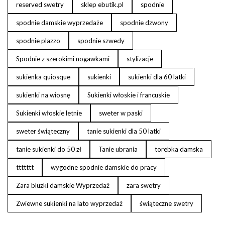
reserved swetry
sklep ebutik.pl
spodnie
spodnie damskie wyprzedaże
spodnie dzwony
spodnie plazzo
spodnie szwedy
Spodnie z szerokimi nogawkami
stylizacje
sukienka quiosque
sukienki
sukienki dla 60 latki
sukienki na wiosnę
Sukienki włoskie i francuskie
Sukienki włoskie letnie
sweter w paski
sweter świąteczny
tanie sukienki dla 50 latki
tanie sukienki do 50 zł
Tanie ubrania
torebka damska
ttttttt
wygodne spodnie damskie do pracy
Zara bluzki damskie Wyprzedaż
zara swetry
Zwiewne sukienki na lato wyprzedaż
świąteczne swetry