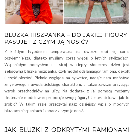
BLUZKA HISZPANKA – DO JAKIEJ FIGURY
PASUJE I Z CZYM JĄ NOSIĆ?
Z każdym tygodniem temperatura na dworze robi się coraz
przyjemniejsza, dlatego myślimy coraz więcej o letnich stylizacjach.
Wspaniałym pomysłem na strój w ciepły słoneczny dzień jest
seksowna bluzka hiszpanka
, czyli model odsłaniający ramiona, dekolt
i część pleców! Pięknie wygląda na sylwetce, nadaje nam mnóstwo
zmysłowego i uwodzicielskiego charakteru, a także zawsze przyciąga
wzrok przechodniów na ulicy. Na dodatek z jej pomocą możemy
skutecznie modelować proporcje swojej figury! Jesteś ciekawa jak to
zrobić? W takim razie przeczytaj nasz dzisiejszy wpis o modnych
bluzkach hiszpankach i zobacz z czym je nosić.
JAK BLUZKI Z ODKRYTYMI RAMIONAMI