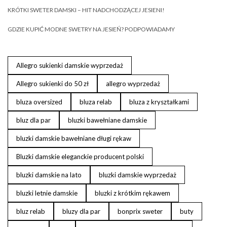
KRÓTKI SWETER DAMSKI – HIT NADCHODZĄCEJ JESIENI!
GDZIE KUPIĆ MODNE SWETRY NA JESIEŃ? PODPOWIADAMY
Allegro sukienki damskie wyprzedaż
Allegro sukienki do 50 zł
allegro wyprzedaż
bluza oversized
bluza relab
bluza z kryształkami
bluz dla par
bluzki bawełniane damskie
bluzki damskie bawełniane długi rękaw
Bluzki damskie eleganckie producent polski
bluzki damskie na lato
bluzki damskie wyprzedaż
bluzki letnie damskie
bluzki z krótkim rękawem
bluz relab
bluzy dla par
bonprix sweter
buty