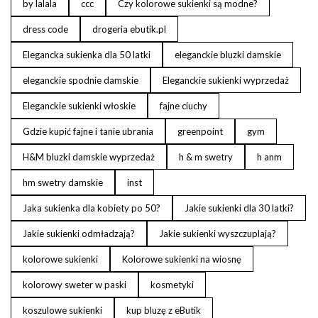
by lalala
ccc
Czy kolorowe sukienki są modne?
dress code
drogeria ebutik.pl
Elegancka sukienka dla 50 latki
eleganckie bluzki damskie
eleganckie spodnie damskie
Eleganckie sukienki wyprzedaż
Eleganckie sukienki włoskie
fajne ciuchy
Gdzie kupić fajne i tanie ubrania
greenpoint
gym
H&M bluzki damskie wyprzedaż
h & m swetry
h anm
hm swetry damskie
inst
Jaka sukienka dla kobiety po 50?
Jakie sukienki dla 30 latki?
Jakie sukienki odmładzają?
Jakie sukienki wyszczuplają?
kolorowe sukienki
Kolorowe sukienki na wiosnę
kolorowy sweter w paski
kosmetyki
koszulowe sukienki
kup bluzę z eButik