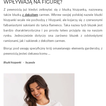
WPŁYWAJĄ NA FIGURĘ?
Z pewnością już kiedyś zetknęłaś się z bluzką hiszpanką, nazywaną
także bluzką
z dekoltem
carmen. Wbrew swojej polskiej nazwie bluzki
hiszpanki wcale nie pochodzą z Hiszpanii, ale kojarzą się z czerwonymi
falbaniastymi sukniami do tańca flamenco. Taka nazwa tych bluzek jest
bardzo charakterystyczna i po prostu łatwo przyjęła się na naszym
rynku. Jednocześnie dotyczy ona zarówno bluzek z odsłoniętymi
ramionami, jak i sukienek z dekoltem carmen.
Biorąc pod uwagę specyficzny krój omawianego elementu garderoby, z
pewnością jesteś ciekawa komu …
Bluzki hiszpanki
-
by
paula