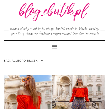
Skip
to
content
modne ciuchy - sukienki, bluzy, kurtki, spodnie, bluzki, swetry,
garnitury. bądź na bieżąco z najnowszymi trendami w modzie
Toggle
Navigation
TAG:
ALLEGRO BLUZKI