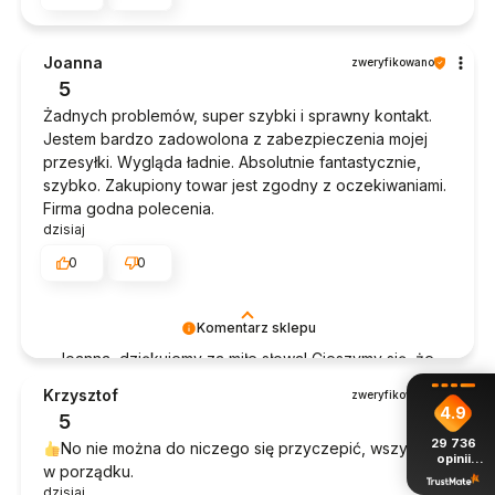
Joanna
zweryfikowano
5
Żadnych problemów, super szybki i sprawny kontakt.
Jestem bardzo zadowolona z zabezpieczenia mojej
przesyłki. Wygląda ładnie. Absolutnie fantastycznie,
szybko. Zakupiony towar jest zgodny z oczekiwaniami.
Firma godna polecenia.
dzisiaj
0
0
Komentarz sklepu
Joanna, dziękujemy za miłe słowa! Cieszymy się, że
zakup przeszedł bezproblemowo, oraz, że
Krzysztof
zweryfikowano
możemy zapewnić odpowiednią obsługę tak
4.9
5
świetnym klientom. Dziękujemy raz jeszcze!
29 736
No nie można do niczego się przyczepić, wszystko
opinii
w porządku.
z całego
okresu
dzisiaj