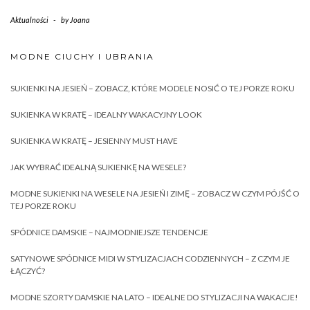
Aktualności
-
by
Joana
MODNE CIUCHY I UBRANIA
SUKIENKI NA JESIEŃ – ZOBACZ, KTÓRE MODELE NOSIĆ O TEJ PORZE ROKU
SUKIENKA W KRATĘ – IDEALNY WAKACYJNY LOOK
SUKIENKA W KRATĘ – JESIENNY MUST HAVE
JAK WYBRAĆ IDEALNĄ SUKIENKĘ NA WESELE?
MODNE SUKIENKI NA WESELE NA JESIEŃ I ZIMĘ – ZOBACZ W CZYM PÓJŚĆ O
TEJ PORZE ROKU
SPÓDNICE DAMSKIE – NAJMODNIEJSZE TENDENCJE
SATYNOWE SPÓDNICE MIDI W STYLIZACJACH CODZIENNYCH – Z CZYM JE
ŁĄCZYĆ?
MODNE SZORTY DAMSKIE NA LATO – IDEALNE DO STYLIZACJI NA WAKACJE!