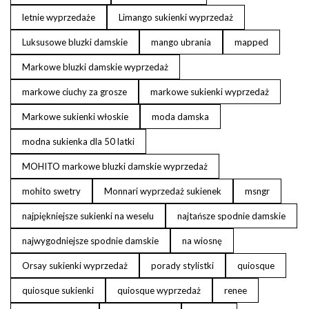
letnie wyprzedaże
Limango sukienki wyprzedaż
Luksusowe bluzki damskie
mango ubrania
mapped
Markowe bluzki damskie wyprzedaż
markowe ciuchy za grosze
markowe sukienki wyprzedaż
Markowe sukienki włoskie
moda damska
modna sukienka dla 50 latki
MOHITO markowe bluzki damskie wyprzedaż
mohito swetry
Monnari wyprzedaż sukienek
msngr
najpiękniejsze sukienki na weselu
najtańsze spodnie damskie
najwygodniejsze spodnie damskie
na wiosnę
Orsay sukienki wyprzedaż
porady stylistki
quiosque
quiosque sukienki
quiosque wyprzedaż
renee