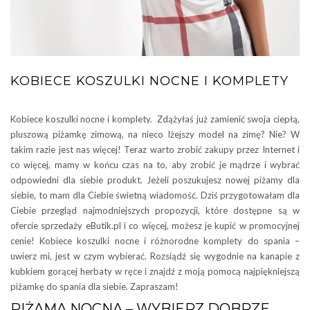
KOBIECE KOSZULKI NOCNE I KOMPLETY
Kobiece koszulki nocne i komplety. Zdążyłaś już zamienić swoja ciepłą,
pluszową piżamkę zimową, na nieco lżejszy model na zimę? Nie? W
takim razie jest nas więcej! Teraz warto zrobić zakupy przez Internet i
co więcej, mamy w końcu czas na to, aby zrobić je mądrze i wybrać
odpowiedni dla siebie produkt. Jeżeli poszukujesz nowej piżamy dla
siebie, to mam dla Ciebie świetną wiadomość. Dziś przygotowałam dla
Ciebie przegląd najmodniejszych propozycji, które dostępne są w
ofercie sprzedaży eButik.pl i co więcej, możesz je kupić w promocyjnej
cenie! Kobiece koszulki nocne i różnorodne komplety do spania –
uwierz mi, jest w czym wybierać. Rozsiądź się wygodnie na kanapie z
kubkiem gorącej herbaty w ręce i znajdź z moją pomocą najpiękniejszą
piżamkę do spania dla siebie. Zapraszam!
PIŻAMA NOCNA – WYBIERZ DOBRZE