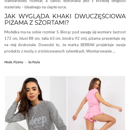
standardowy rozmiar, a całość wykonana jest z krótkiej długości
materiału – idealnego na ciepłe noce.
JAK WYGLĄDA KHAKI DWUCZĘŚCIOWA
PIŻAMA Z SZORTAMI?
Modelka ma na sobie rozmiar S. Biorąc pod uwagę jej wymiary (wzrost
172 cm, biust 88 cm, talia 63 cm, biodra 92 cm), piżama prezentuje się
na niej doskonale. Dowodzi to, że marka BERRAK projektuje swoje
produkty z myślą o zróżnicowanych sylwetkach. Wymiarowanie …
Moda
,
Piżamy
-
by
Paula