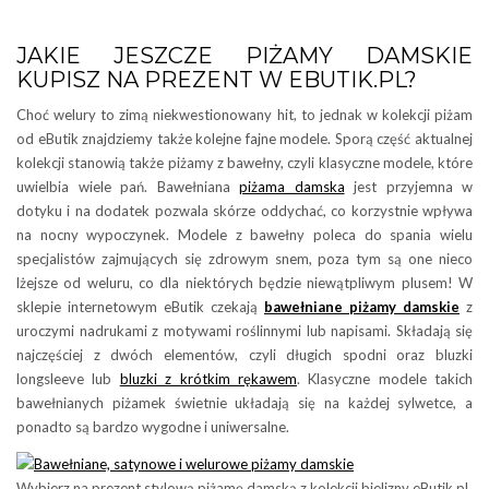
JAKIE JESZCZE PIŻAMY DAMSKIE
KUPISZ NA PREZENT W EBUTIK.PL?
Choć welury to zimą niekwestionowany hit, to jednak w kolekcji piżam
od eButik znajdziemy także kolejne fajne modele. Sporą część aktualnej
kolekcji stanowią także piżamy z bawełny, czyli klasyczne modele, które
uwielbia wiele pań. Bawełniana
piżama damska
jest przyjemna w
dotyku i na dodatek pozwala skórze oddychać, co korzystnie wpływa
na nocny wypoczynek. Modele z bawełny poleca do spania wielu
specjalistów zajmujących się zdrowym snem, poza tym są one nieco
lżejsze od weluru, co dla niektórych będzie niewątpliwym plusem! W
sklepie internetowym eButik czekają
bawełniane piżamy damskie
z
uroczymi nadrukami z motywami roślinnymi lub napisami. Składają się
najczęściej z dwóch elementów, czyli długich spodni oraz bluzki
longsleeve lub
bluzki z krótkim rękawem
. Klasyczne modele takich
bawełnianych piżamek świetnie układają się na każdej sylwetce, a
ponadto są bardzo wygodne i uniwersalne.
Wybierz na prezent stylową piżamę damską z kolekcji bielizny eButik.pl