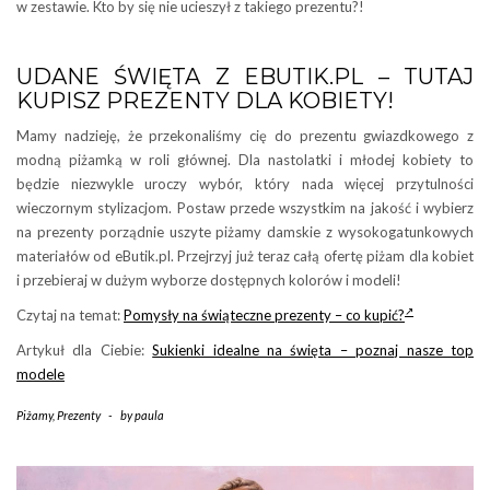
w zestawie. Kto by się nie ucieszył z takiego prezentu?!
UDANE ŚWIĘTA Z EBUTIK.PL – TUTAJ
KUPISZ PREZENTY DLA KOBIETY!
Mamy nadzieję, że przekonaliśmy cię do prezentu gwiazdkowego z
modną piżamką w roli głównej. Dla nastolatki i młodej kobiety to
będzie niezwykle uroczy wybór, który nada więcej przytulności
wieczornym stylizacjom. Postaw przede wszystkim na jakość i wybierz
na prezenty porządnie uszyte piżamy damskie z wysokogatunkowych
materiałów od eButik.pl. Przejrzyj już teraz całą ofertę piżam dla kobiet
i przebieraj w dużym wyborze dostępnych kolorów i modeli!
Czytaj na temat:
Pomysły na świąteczne prezenty – co kupić?
Artykuł dla Ciebie:
Sukienki idealne na święta – poznaj nasze top
modele
Piżamy
,
Prezenty
-
by
paula