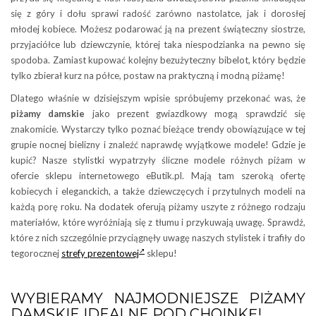
się z góry i dołu sprawi radość zarówno nastolatce, jak i dorosłej
młodej kobiece. Możesz podarować ją na prezent świąteczny siostrze,
przyjaciółce lub dziewczynie, której taka niespodzianka na pewno się
spodoba. Zamiast kupować kolejny bezużyteczny bibelot, który będzie
tylko zbierał kurz na półce, postaw na praktyczną i modną piżamę!
Dlatego właśnie w dzisiejszym wpisie spróbujemy przekonać was, że
piżamy damskie
jako prezent gwiazdkowy mogą sprawdzić się
znakomicie. Wystarczy tylko poznać bieżące trendy obowiązujące w tej
grupie nocnej bielizny i znaleźć naprawdę wyjątkowe modele! Gdzie je
kupić? Nasze stylistki wypatrzyły śliczne modele różnych piżam w
ofercie sklepu internetowego eButik.pl. Mają tam szeroką ofertę
kobiecych i eleganckich, a także dziewczęcych i przytulnych modeli na
każdą porę roku. Na dodatek oferują piżamy uszyte z różnego rodzaju
materiałów, które wyróżniają się z tłumu i przykuwają uwagę. Sprawdź,
które z nich szczególnie przyciągnęły uwagę naszych stylistek i trafiły do
tegorocznej
strefy prezentowej
sklepu!
WYBIERAMY NAJMODNIEJSZE PIŻAMY
DAMSKIE IDEALNE POD CHOINKĘ!