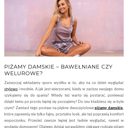
PIŻAMY DAMSKIE – BAWEŁNIANE CZY
WELUROWE?
Zazwyczaj wkładamy sporo wysiłku w to, aby na co dzień wyglądać
stylowo
i modnie. A jak jest wieczorami, kiedy w zaciszu swojego domu
szykujemy się do spania? Wtedy też warto się postarać, ponieważ
dzięki temu po prostu lepiej się poczujemy! Do snu kładziesz się w byle
czym? Zamiast tego postaw na piękne dwuczęściowe
piżamy damskie
,
które zapewnią nie tylko fajny, przytulny look, ale też poprawią komfort
wypoczynku. Przecież zawsze lepiej jest ładnie wyglądać, nawet w
wydaniu domowym! Dlatego dzisiaj sprawdzimy ciekawe rodzaje piżam