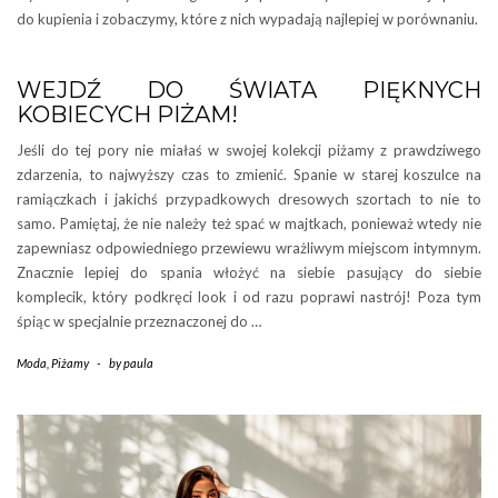
do kupienia i zobaczymy, które z nich wypadają najlepiej w porównaniu.
WEJDŹ DO ŚWIATA PIĘKNYCH
KOBIECYCH PIŻAM!
Jeśli do tej pory nie miałaś w swojej kolekcji piżamy z prawdziwego
zdarzenia, to najwyższy czas to zmienić. Spanie w starej koszulce na
ramiączkach i jakichś przypadkowych dresowych szortach to nie to
samo. Pamiętaj, że nie należy też spać w majtkach, ponieważ wtedy nie
zapewniasz odpowiedniego przewiewu wrażliwym miejscom intymnym.
Znacznie lepiej do spania włożyć na siebie pasujący do siebie
komplecik, który podkręci look i od razu poprawi nastrój! Poza tym
śpiąc w specjalnie przeznaczonej do …
Moda
,
Piżamy
-
by
paula