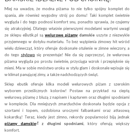
Miej na uwadze, że modna piżama to nie tylko spójny komplet do
spania, ale również wygodny strój po domu! Taki komplet świetnie
wygląda i do tego podnosi komfort snu, ponadto sprawia, że czujemy
się atrakcyjniej. Dlatego właśnie pierwszymi modelami wartymi uwagi
ze sklepu eButik.pl są
welurowe piżamy
damskie
uszyte z niezwykle
przyjemnego w dotyku materiału. To bez wątpienia zimowy hit wśród
wielu dziewcząt, który oferuje doskonałe otulenie w zimne wieczory, a
do tego
stylowo
się prezentuje! Nie da się zaprzeczyć, że welurowa
piżama wygląda po prostu świetnie, przyciąga wzrok i przepięknie się
mieni. Ma w sobie mnóstwo uroku w stylu glam i doskonale wpisuje się
w klimat panującej zimy, a także nadchodzących świąt.
Sklep ebutik oferuje kilka modeli welurowych piżam z szerokim
wyborem prześlicznych kolorów! Postaw na przykład na ciepłą
welurową piżamę z bluzą z napisem i kapturem oraz długimi spodniami
w komplecie. Dla mniejszych zmarzluchów doskonała będzie opcja z
szortami i topem, ozdobiona uroczymi falbankami oraz atłasową
kokardką! Teraz, kiedy jest zimno, rekordy popularności biją jednak
piżamy damskie
z długimi spodniami
, który oferują większy
komfort.