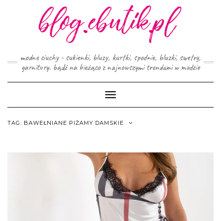
Skip
to
content
modne ciuchy - sukienki, bluzy, kurtki, spodnie, bluzki, swetry,
garnitury. bądź na bieżąco z najnowszymi trendami w modzie
Toggle
Navigation
TAG:
BAWEŁNIANE PIŻAMY DAMSKIE