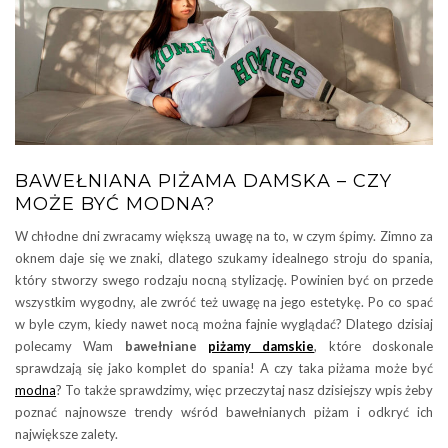
BAWEŁNIANA PIŻAMA DAMSKA – CZY
MOŻE BYĆ MODNA?
W chłodne dni zwracamy większą uwagę na to, w czym śpimy. Zimno za
oknem daje się we znaki, dlatego szukamy idealnego stroju do spania,
który stworzy swego rodzaju nocną stylizację. Powinien być on przede
wszystkim wygodny, ale zwróć też uwagę na jego estetykę. Po co spać
w byle czym, kiedy nawet nocą można fajnie wyglądać? Dlatego dzisiaj
polecamy Wam
bawełniane
piżamy damskie
, które doskonale
sprawdzają się jako komplet do spania! A czy taka piżama może być
modna
? To także sprawdzimy, więc przeczytaj nasz dzisiejszy wpis żeby
poznać najnowsze trendy wśród bawełnianych piżam i odkryć ich
największe zalety.