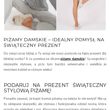
PIŻAMY DAMSKIE – IDEALNY POMYSŁ NA
ŚWIĄTECZNY PREZENT
Do świąt coraz bliżej, a Ty wciąż nie masz pomysłu na fajny prezent dla
bliskiej osoby? A co powiesz na śliczne
piżamy damskie
? Są wygodne i
niezwykle stylowe, a przy tym bardzo uniwersalne i uwielbia je
mnóstwo kobiet w różnym wieku!
PODARUJ NA PREZENT ŚWIĄTECZNY
STYLOWĄ PIŻAMĘ!
Ponadto zauważ, że kupić komuś piżamę na święta to nie wstyd! Nie są
to oklepane skarpetki, ale stylowa i funkcjonalna odzież nocna, która
przyda się niejednej z nas. Klasyczna dwuczęściowa piżama składająca