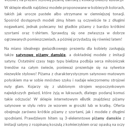
W sklepie ebutik najdziesz modele proponowane w kobiecych kolorach,
takich jak urocze pastele albo utrzymane w ciemniejszej tonacji.
Spośród dostępnych modeli zimą hitem są oczywiście te z długimi
nogawkami, jednak polecamy też gładkie piżamy z bardzo krótkimi
szortami oraz t-shirtem. Sprawdzą się one zwłaszcza w dobrze
ogrzewanych pomieszczeniach, a później przydadzą się również latem!
Na miano idealnego gwiazdkowego prezentu dla kobiety zasługują
także
satynowe piżamy damskie
, a dokładniej modele z imitacji
satyny. Ostatnimi czasy tego typu bielizna podbija serca miłośniczek
trendów na całym świecie, ponieważ prezentuje się na sylwetce
niezwykle stylowo! Piżama z charakterystycznym satynowo-matowym
połyskiem ma w sobie mnóstwo szyku i nadaje wieczornemu strojowi
nuty glam. Kojarzy się z ulubionym strojem wypoczynkowym
największych gwiazd, które żyją w luksusach, dlatego podaruj komuś
takie odczucia! W sklepie internetowym eButik znajdziesz piżamy
satynowe w stylu retro ze wzorem w groszki lub w kratkę. Oferta
obejmuje zarówno krótkie piżamy z szortami, jak i modele z długimi
spodniami. Prawdziwym hitem są 3-elelemntowe
piżamy damskie
z
imitacji satyny z rozpinaną koszulą z kołnierzykiem oraz opaską na oczy