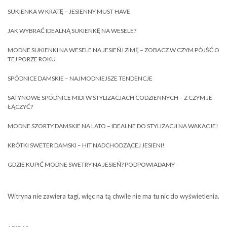
SUKIENKA W KRATĘ – JESIENNY MUST HAVE
JAK WYBRAĆ IDEALNĄ SUKIENKĘ NA WESELE?
MODNE SUKIENKI NA WESELE NA JESIEŃ I ZIMĘ – ZOBACZ W CZYM PÓJŚĆ O
TEJ PORZE ROKU
SPÓDNICE DAMSKIE – NAJMODNIEJSZE TENDENCJE
SATYNOWE SPÓDNICE MIDI W STYLIZACJACH CODZIENNYCH – Z CZYM JE
ŁĄCZYĆ?
MODNE SZORTY DAMSKIE NA LATO – IDEALNE DO STYLIZACJI NA WAKACJE!
KRÓTKI SWETER DAMSKI – HIT NADCHODZĄCEJ JESIENI!
GDZIE KUPIĆ MODNE SWETRY NA JESIEŃ? PODPOWIADAMY
Witryna nie zawiera tagi, więc na tą chwile nie ma tu nic do wyświetlenia.