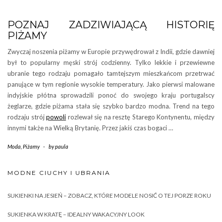
POZNAJ ZADZIWIAJĄCĄ HISTORIĘ
PIŻAMY
Zwyczaj noszenia piżamy w Europie przywędrował z Indii, gdzie dawniej
był to popularny męski strój codzienny. Tylko lekkie i przewiewne
ubranie tego rodzaju pomagało tamtejszym mieszkańcom przetrwać
panujące w tym regionie wysokie temperatury. Jako pierwsi malowane
indyjskie płótna sprowadzili ponoć do swojego kraju portugalscy
żeglarze, gdzie piżama stała się szybko bardzo modna. Trend na tego
rodzaju strój
powoli
rozlewał się na resztę Starego Kontynentu, między
innymi także na Wielką Brytanię. Przez jakiś czas bogaci …
Moda
,
Piżamy
-
by
paula
MODNE CIUCHY I UBRANIA
SUKIENKI NA JESIEŃ – ZOBACZ, KTÓRE MODELE NOSIĆ O TEJ PORZE ROKU
SUKIENKA W KRATĘ – IDEALNY WAKACYJNY LOOK