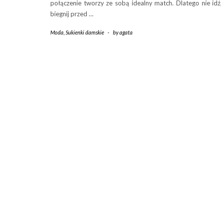
połączenie tworzy ze sobą idealny match. Dlatego nie idź
biegnij przed …
Moda
,
Sukienki damskie
-
by
agata