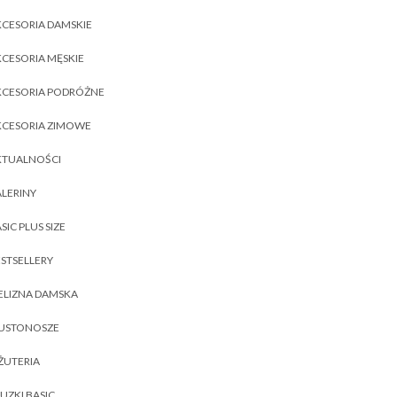
CESORIA DAMSKIE
CESORIA MĘSKIE
KCESORIA PODRÓŻNE
KCESORIA ZIMOWE
KTUALNOŚCI
LERINY
SIC PLUS SIZE
STSELLERY
ELIZNA DAMSKA
IUSTONOSZE
ŻUTERIA
UZKI BASIC