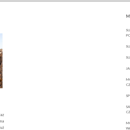
M
SU
P
SU
SU
JA
MO
CZ
SP
SA
CZ
raz
 na
MO
już
W