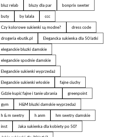
bluz relab
bluzy dla par
bonprix sweter
buty
by lalala
ccc
Czy kolorowe sukienki są modne?
dress code
drogeria ebutik.pl
Elegancka sukienka dla 50 latki
eleganckie bluzki damskie
eleganckie spodnie damskie
Eleganckie sukienki wyprzedaż
Eleganckie sukienki włoskie
fajne ciuchy
Gdzie kupić fajne i tanie ubrania
greenpoint
gym
H&M bluzki damskie wyprzedaż
h & m swetry
h anm
hm swetry damskie
inst
Jaka sukienka dla kobiety po 50?