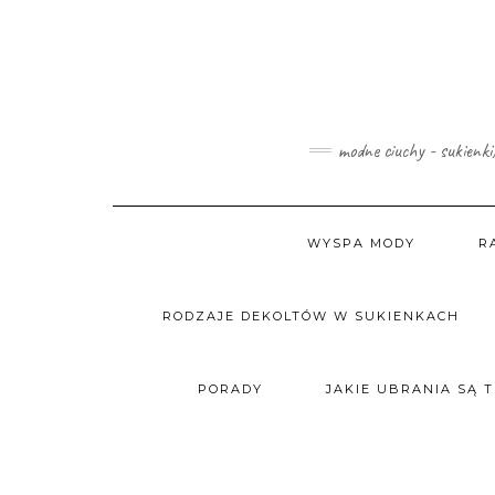
Skip
to
content
modne ciuchy - sukienki
WYSPA MODY
R
RODZAJE DEKOLTÓW W SUKIENKACH
PORADY
JAKIE UBRANIA SĄ 