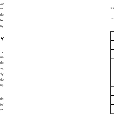
aże
KR
zym
nie
GD
del
amy
ZY
je
nie
ie
żyć
kły
bie
się
ie
iej
 to