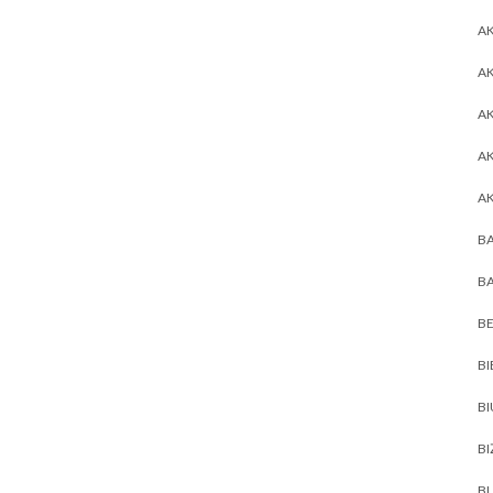
AK
AK
A
A
A
BA
BA
BE
BI
B
BI
BL