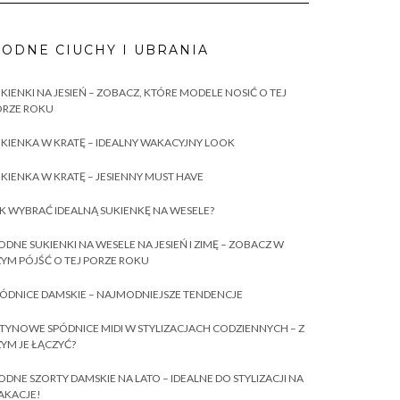
ODNE CIUCHY I UBRANIA
KIENKI NA JESIEŃ – ZOBACZ, KTÓRE MODELE NOSIĆ O TEJ
ORZE ROKU
KIENKA W KRATĘ – IDEALNY WAKACYJNY LOOK
KIENKA W KRATĘ – JESIENNY MUST HAVE
K WYBRAĆ IDEALNĄ SUKIENKĘ NA WESELE?
DNE SUKIENKI NA WESELE NA JESIEŃ I ZIMĘ – ZOBACZ W
YM PÓJŚĆ O TEJ PORZE ROKU
ÓDNICE DAMSKIE – NAJMODNIEJSZE TENDENCJE
TYNOWE SPÓDNICE MIDI W STYLIZACJACH CODZIENNYCH – Z
YM JE ŁĄCZYĆ?
DNE SZORTY DAMSKIE NA LATO – IDEALNE DO STYLIZACJI NA
AKACJE!