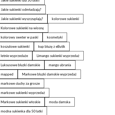
Jakie sukienki dla 30 latki?
Jakie sukienki odmładzają?
Jakie sukienki wyszczuplają?
kolorowe sukienki
Kolorowe sukienki na wiosnę
kolorowy sweter w paski
kosmetyki
koszulowe sukienki
kup bluzę z eButik
letnie wyprzedaże
Limango sukienki wyprzedaż
Luksusowe bluzki damskie
mango ubrania
mapped
Markowe bluzki damskie wyprzedaż
markowe ciuchy za grosze
markowe sukienki wyprzedaż
Markowe sukienki włoskie
moda damska
modna sukienka dla 50 latki