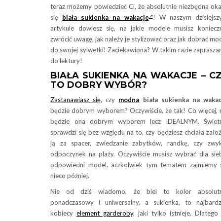
teraz możemy powiedzieć Ci, że absolutnie niezbędna ok
się
biała sukienka na wakacje
! W naszym dzisiejs
artykule dowiesz się, na jakie modele musisz koniecz
zwrócić uwagę, jak należy je stylizować oraz jak dobrać mo
do swojej sylwetki! Zaciekawiona? W takim razie zaprasz
do lektury!
BIAŁA SUKIENKA NA WAKACJE – C
TO DOBRY WYBÓR?
Zastanawiasz się
, czy
modna
biała sukienka na wakac
będzie dobrym wyborem? Oczywiście, że tak! Co więcej, 
będzie ona dobrym wyborem lecz IDEALNYM. Świetn
sprawdzi się bez względu na to, czy będziesz chciała zało
ją za spacer, zwiedzanie zabytków, randkę, czy zwy
odpoczynek na plaży. Oczywiście musisz wybrać dla sie
odpowiedni model, aczkolwiek tym tematem zajmiemy 
nieco później.
Nie od dziś wiadomo, że biel to kolor absolutn
ponadczasowy i uniwersalny, a sukienka, to najbardz
kobiecy
element garderoby
, jaki tylko istnieje. Dlatego