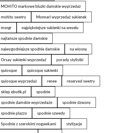
MOHITO markowe bluzki damskie wyprzedaż
mohito swetry
Monnari wyprzedaż sukienek
msngr
najpiękniejsze sukienki na weselu
najtańsze spodnie damskie
najwygodniejsze spodnie damskie
na wiosnę
Orsay sukienki wyprzedaż
porady stylistki
quiosque
quiosque sukienki
quiosque wyprzedaż
renee
reserved swetry
sklep ebutik.pl
spodnie
spodnie damskie wyprzedaże
spodnie dzwony
spodnie plazzo
spodnie szwedy
Spodnie z szerokimi nogawkami
stylizacje