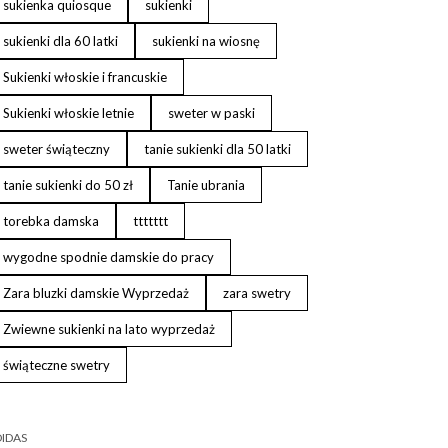
sukienka quiosque
sukienki
sukienki dla 60 latki
sukienki na wiosnę
Sukienki włoskie i francuskie
Sukienki włoskie letnie
sweter w paski
sweter świąteczny
tanie sukienki dla 50 latki
tanie sukienki do 50 zł
Tanie ubrania
torebka damska
ttttttt
wygodne spodnie damskie do pracy
Zara bluzki damskie Wyprzedaż
zara swetry
Zwiewne sukienki na lato wyprzedaż
świąteczne swetry
IDAS