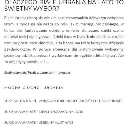
DLACZEGO BIAŁE UBRANIA NA LATO TO
ŚWIETNY WYBÓR?
Białe ubrania cieszą się wielkim zainteresowaniem dziewczyn zwłaszcza
latem, a moda na nie wraca co roku jak bumerang. Nic dziwnego, w
końcu biel fantastycznie odbija promienie słoneczne, dzięki czemu
materiał mniej się nagrzewa. Dzięki temu w białych ubraniach latem jest
nam po prostu nico chłodniej, a ta barwa ma także korzystne działanie
psychologiczne. W gorące słoneczne dni instynktownie wybieramy
jaśniejszą odzież, ponieważ wydaje nam się ogólnie „chłodniejsza”. Ale
to nie jedyny powód, dla …
Spodnie damskie
,
Trendy w ubraniach
-
by
paula
MODNE CIUCHY I UBRANIA
SUKIENKI NA JESIEŃ – ZOBACZ, KTÓRE MODELE NOSIĆ O TEJ PORZE ROKU
SUKIENKA W KRATĘ – IDEALNY WAKACYJNY LOOK
SUKIENKA W KRATĘ – JESIENNY MUST HAVE