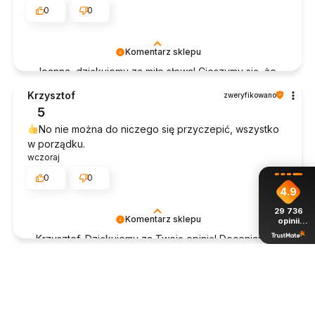
0
0
Komentarz sklepu
Joanna, dziękujemy za miłe słowa! Cieszymy się, że
zakup przeszedł bezproblemowo, oraz, że
Krzysztof
zweryfikowano
możemy zapewnić odpowiednią obsługę tak
5
świetnym klientom. Dziękujemy raz jeszcze!
No nie można do niczego się przyczepić, wszystko
w porządku.
wczoraj
0
0
4.9
29 736
Komentarz sklepu
opinii
z całego
Krzysztof, Dziękujemy za Twoją opinię! Doceniamy
okresu
czas poświęcony na podzielenie się z nami Twoim
Edyta
zweryfikowano
doświadczeniem. Jesteśmy szczęśliwi, że mamy
4
takich klientów. Z pozdrowieniami, obsługa sklepu.
Przesyłka doszła na czas.
wczoraj