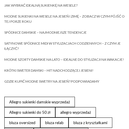
JAK WYBRAĆ IDEALNĄ SUKIENKĘ NA WESELE?
MODNE SUKIENKI NA WESELE NA JESIEŃ I ZIMĘ – ZOBACZ W CZYM PÓJŚĆ O
TEJ PORZE ROKU
SPÓDNICE DAMSKIE – NAJMODNIEJSZE TENDENCJE
SATYNOWE SPÓDNICE MIDI W STYLIZACJACH CODZIENNYCH – Z CZYM JE
ŁĄCZYĆ?
MODNE SZORTY DAMSKIE NA LATO – IDEALNE DO STYLIZACJI NA WAKACJE!
KRÓTKI SWETER DAMSKI – HIT NADCHODZĄCEJ JESIENI!
GDZIE KUPIĆ MODNE SWETRY NA JESIEŃ? PODPOWIADAMY
Allegro sukienki damskie wyprzedaż
Allegro sukienki do 50 zł
allegro wyprzedaż
bluza oversized
bluza relab
bluza z kryształkami