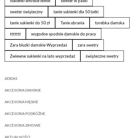
Sukienki włoskie letnie
sweter w paski
sweter świąteczny
tanie sukienki dla 50 latki
tanie sukienki do 50 zł
Tanie ubrania
torebka damska
ttttttt
wygodne spodnie damskie do pracy
Zara bluzki damskie Wyprzedaż
zara swetry
Zwiewne sukienki na lato wyprzedaż
świąteczne swetry
ADIDAS
AKCESORIA DAMSKIE
AKCESORIA MĘSKIE
AKCESORIA PODRÓŻNE
AKCESORIA ZIMOWE
AKTUALNOŚCI