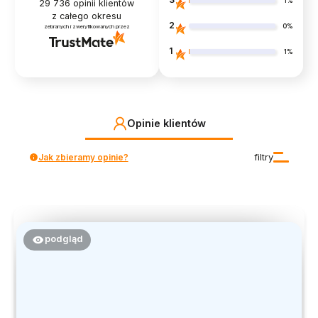
1%
29 736
opinii klientów
z całego okresu
2
0%
zebranych i zweryfikowanych przez
1
1%
Opinie klientów
Jak zbieramy opinie?
filtry
podgląd