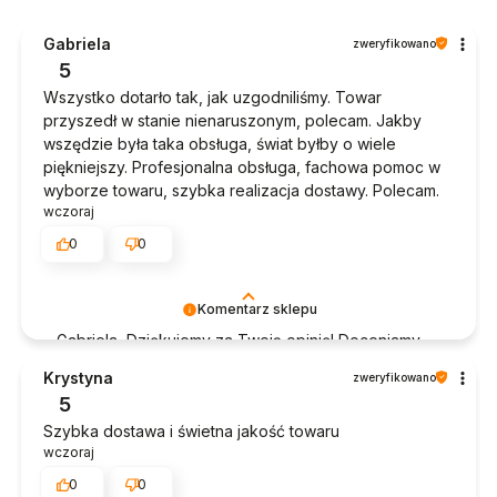
Gabriela
zweryfikowano
5
Wszystko dotarło tak, jak uzgodniliśmy. Towar
przyszedł w stanie nienaruszonym, polecam. Jakby
wszędzie była taka obsługa, świat byłby o wiele
piękniejszy. Profesjonalna obsługa, fachowa pomoc w
wyborze towaru, szybka realizacja dostawy. Polecam.
wczoraj
0
0
Komentarz sklepu
Gabriela, Dziękujemy za Twoją opinię! Doceniamy
czas poświęcony na podzielenie się z nami Twoim
Krystyna
zweryfikowano
doświadczeniem. Jesteśmy szczęśliwi, że mamy
5
takich klientów. Z pozdrowieniami, obsługa sklepu.
Szybka dostawa i świetna jakość towaru
wczoraj
0
0