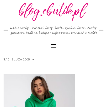
Skip
to
content
modne ciuchy - sukienki, bluzy, kurtki, spodnie, bluzki, swetry,
garnitury. bądź na bieżąco z najnowszymi trendami w modzie
Toggle
Navigation
TAG:
BLUZA 2005