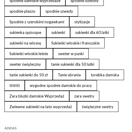
spodnie damskie wyprzedaże
spodnie dzwony
spodnie plazzo
spodnie szwedy
Spodnie z szerokimi nogawkami
stylizacje
sukienka quiosque
sukienki
sukienki dla 60 latki
sukienki na wiosnę
Sukienki włoskie i francuskie
Sukienki włoskie letnie
sweter w paski
sweter świąteczny
tanie sukienki dla 50 latki
tanie sukienki do 50 zł
Tanie ubrania
torebka damska
ttttttt
wygodne spodnie damskie do pracy
Zara bluzki damskie Wyprzedaż
zara swetry
Zwiewne sukienki na lato wyprzedaż
świąteczne swetry
ADIDAS