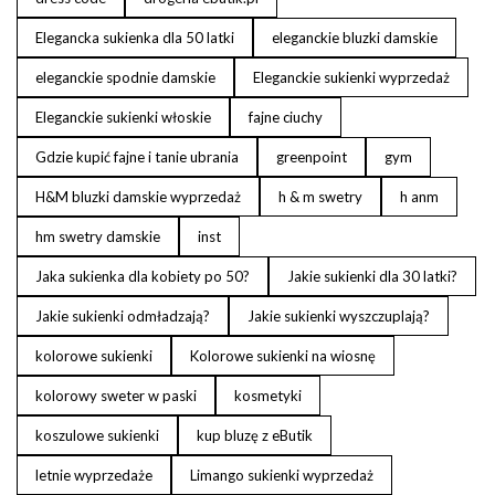
Elegancka sukienka dla 50 latki
eleganckie bluzki damskie
eleganckie spodnie damskie
Eleganckie sukienki wyprzedaż
Eleganckie sukienki włoskie
fajne ciuchy
Gdzie kupić fajne i tanie ubrania
greenpoint
gym
H&M bluzki damskie wyprzedaż
h & m swetry
h anm
hm swetry damskie
inst
Jaka sukienka dla kobiety po 50?
Jakie sukienki dla 30 latki?
Jakie sukienki odmładzają?
Jakie sukienki wyszczuplają?
kolorowe sukienki
Kolorowe sukienki na wiosnę
kolorowy sweter w paski
kosmetyki
koszulowe sukienki
kup bluzę z eButik
letnie wyprzedaże
Limango sukienki wyprzedaż