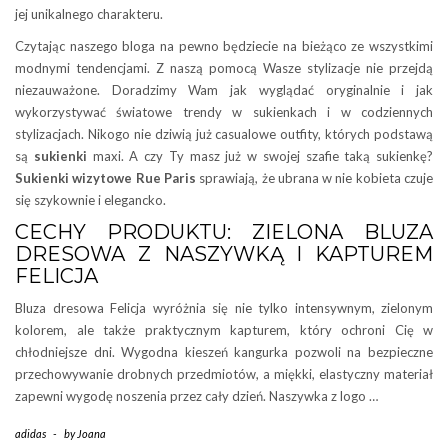
jej unikalnego charakteru.
Czytając naszego bloga na pewno będziecie na bieżąco ze wszystkimi
modnymi tendencjami. Z naszą pomocą Wasze stylizacje nie przejdą
niezauważone. Doradzimy Wam jak wyglądać oryginalnie i jak
wykorzystywać światowe trendy w sukienkach i w codziennych
stylizacjach. Nikogo nie dziwią już casualowe outfity, których podstawą
są
sukienki
maxi. A czy Ty masz już w swojej szafie taką sukienkę?
Sukienki wizytowe Rue Paris
sprawiają, że ubrana w nie kobieta czuje
się szykownie i elegancko.
CECHY PRODUKTU: ZIELONA BLUZA
DRESOWA Z NASZYWKĄ I KAPTUREM
FELICJA
Bluza dresowa Felicja wyróżnia się nie tylko intensywnym, zielonym
kolorem, ale także praktycznym kapturem, który ochroni Cię w
chłodniejsze dni. Wygodna kieszeń kangurka pozwoli na bezpieczne
przechowywanie drobnych przedmiotów, a miękki, elastyczny materiał
zapewni wygodę noszenia przez cały dzień. Naszywka z logo …
adidas
-
by
Joana