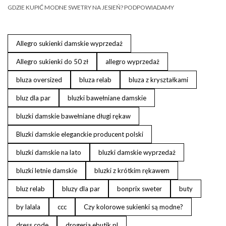
GDZIE KUPIĆ MODNE SWETRY NA JESIEŃ? PODPOWIADAMY
Allegro sukienki damskie wyprzedaż
Allegro sukienki do 50 zł
allegro wyprzedaż
bluza oversized
bluza relab
bluza z kryształkami
bluz dla par
bluzki bawełniane damskie
bluzki damskie bawełniane długi rękaw
Bluzki damskie eleganckie producent polski
bluzki damskie na lato
bluzki damskie wyprzedaż
bluzki letnie damskie
bluzki z krótkim rękawem
bluz relab
bluzy dla par
bonprix sweter
buty
by lalala
ccc
Czy kolorowe sukienki są modne?
dress code
drogeria ebutik.pl