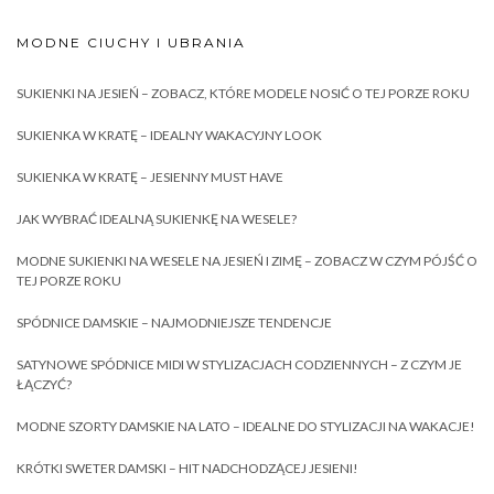
MODNE CIUCHY I UBRANIA
SUKIENKI NA JESIEŃ – ZOBACZ, KTÓRE MODELE NOSIĆ O TEJ PORZE ROKU
SUKIENKA W KRATĘ – IDEALNY WAKACYJNY LOOK
SUKIENKA W KRATĘ – JESIENNY MUST HAVE
JAK WYBRAĆ IDEALNĄ SUKIENKĘ NA WESELE?
MODNE SUKIENKI NA WESELE NA JESIEŃ I ZIMĘ – ZOBACZ W CZYM PÓJŚĆ O
TEJ PORZE ROKU
SPÓDNICE DAMSKIE – NAJMODNIEJSZE TENDENCJE
SATYNOWE SPÓDNICE MIDI W STYLIZACJACH CODZIENNYCH – Z CZYM JE
ŁĄCZYĆ?
MODNE SZORTY DAMSKIE NA LATO – IDEALNE DO STYLIZACJI NA WAKACJE!
KRÓTKI SWETER DAMSKI – HIT NADCHODZĄCEJ JESIENI!