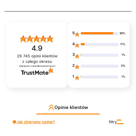
5
88%
4
11%
4.9
3
1%
29 745
opinii klientów
z całego okresu
2
0%
zebranych i zweryfikowanych przez
1
1%
Opinie klientów
Jak zbieramy opinie?
filtry