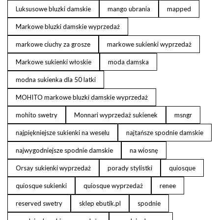
Luksusowe bluzki damskie
mango ubrania
mapped
Markowe bluzki damskie wyprzedaż
markowe ciuchy za grosze
markowe sukienki wyprzedaż
Markowe sukienki włoskie
moda damska
modna sukienka dla 50 latki
MOHITO markowe bluzki damskie wyprzedaż
mohito swetry
Monnari wyprzedaż sukienek
msngr
najpiękniejsze sukienki na weselu
najtańsze spodnie damskie
najwygodniejsze spodnie damskie
na wiosnę
Orsay sukienki wyprzedaż
porady stylistki
quiosque
quiosque sukienki
quiosque wyprzedaż
renee
reserved swetry
sklep ebutik.pl
spodnie