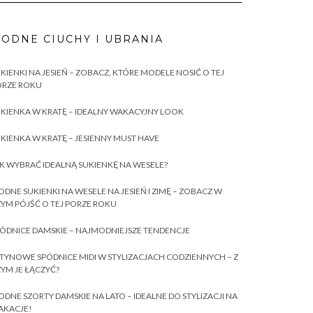
ODNE CIUCHY I UBRANIA
KIENKI NA JESIEŃ – ZOBACZ, KTÓRE MODELE NOSIĆ O TEJ
ORZE ROKU
KIENKA W KRATĘ – IDEALNY WAKACYJNY LOOK
KIENKA W KRATĘ – JESIENNY MUST HAVE
K WYBRAĆ IDEALNĄ SUKIENKĘ NA WESELE?
DNE SUKIENKI NA WESELE NA JESIEŃ I ZIMĘ – ZOBACZ W
YM PÓJŚĆ O TEJ PORZE ROKU
ÓDNICE DAMSKIE – NAJMODNIEJSZE TENDENCJE
TYNOWE SPÓDNICE MIDI W STYLIZACJACH CODZIENNYCH – Z
YM JE ŁĄCZYĆ?
DNE SZORTY DAMSKIE NA LATO – IDEALNE DO STYLIZACJI NA
AKACJE!