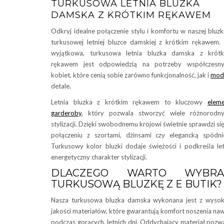
TURKUSOWA LETNIA BLUZKA
DAMSKA Z KRÓTKIM RĘKAWEM
Odkryj idealne połączenie stylu i komfortu w naszej bluzk
turkusowej letniej bluzce damskiej z krótkim rękawem.
wyjątkowa, turkusowa letnia bluzka damska z krótk
rękawem jest odpowiedzią na potrzeby współczesny
kobiet, które cenią sobie zarówno funkcjonalność, jak i
mod
detale.
Letnia bluzka z krótkim rękawem to kluczowy
elem
garderoby
, który pozwala stworzyć wiele różnorodn
stylizacji. Dzięki swobodnemu krojowi świetnie sprawdzi si
połączeniu z szortami, dżinsami czy elegancką spódni
Turkusowy kolor bluzki dodaje świeżości i podkreśla let
energetyczny charakter stylizacji.
DLACZEGO WARTO WYBRA
TURKUSOWĄ BLUZKĘ Z E BUTIK?
Nasza turkusowa bluzka damska wykonana jest z wysok
jakości materiałów, które gwarantują komfort noszenia na
podczas gorących, letnich dni. Oddychający materiał pozw