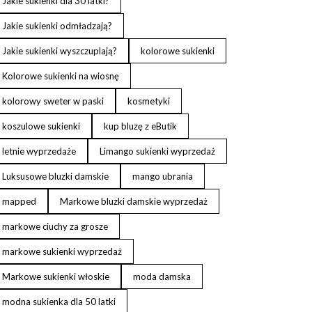
Jakie sukienki dla 30 latki?
Jakie sukienki odmładzają?
Jakie sukienki wyszczuplają?
kolorowe sukienki
Kolorowe sukienki na wiosnę
kolorowy sweter w paski
kosmetyki
koszulowe sukienki
kup bluzę z eButik
letnie wyprzedaże
Limango sukienki wyprzedaż
Luksusowe bluzki damskie
mango ubrania
mapped
Markowe bluzki damskie wyprzedaż
markowe ciuchy za grosze
markowe sukienki wyprzedaż
Markowe sukienki włoskie
moda damska
modna sukienka dla 50 latki