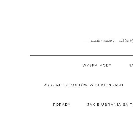
Skip
to
content
modne ciuchy - sukienki
WYSPA MODY
R
RODZAJE DEKOLTÓW W SUKIENKACH
PORADY
JAKIE UBRANIA SĄ 