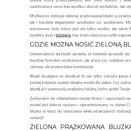
bluzka, którą przedstawiamy, jest tylko jednym z wi
nadchodzący sezon bez wysiłku i dużych wydatków. Jak st
Możliwości stylizacji zielonej prążkowanej bluzki są prak
jak i bardziej eleganckimi spodniami czy spódnicami. M
warstwowy look, który jest nie tylko modny, ale także 
torebka, buty i
biżuteria
, bez trudu stworzysz outfit odpow
GDZIE MOŻNA NOSIĆ ZIELONĄ B
Uniwersalność tej bluzki sprawia, że świetnie sprawdzi się
bardziej formalne okoliczności, jak praca czy rodzinne ur
stylowe, ale przemyślane kombinacje.
Bluzki dostępne na ebutik.pl to nie tylko szeroka gama
każdej kobiecie znaleźć idealny model dla siebie. Czy szuka
ebutik.pl z pewnością znajdziesz bluzkę, która spełni Twoje
Zachęcamy do odwiedzenia naszej strony i zapoznania się 
model jest dobrze opisany i zaprezentowany, co ułatwi Ci
bluzka to klucz do stworzenia wielu atrakcyjnych stylizac
sytuacji!
ZIELONA PRĄŻKOWANA BLUZK