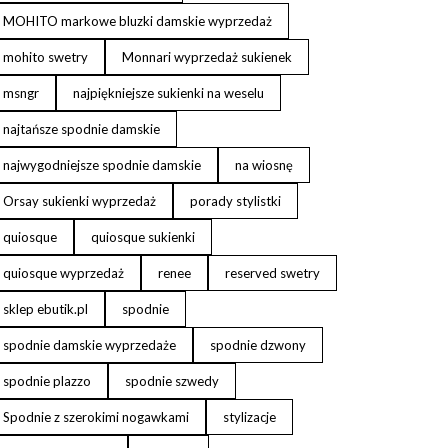
MOHITO markowe bluzki damskie wyprzedaż
mohito swetry
Monnari wyprzedaż sukienek
msngr
najpiękniejsze sukienki na weselu
najtańsze spodnie damskie
najwygodniejsze spodnie damskie
na wiosnę
Orsay sukienki wyprzedaż
porady stylistki
quiosque
quiosque sukienki
quiosque wyprzedaż
renee
reserved swetry
sklep ebutik.pl
spodnie
spodnie damskie wyprzedaże
spodnie dzwony
spodnie plazzo
spodnie szwedy
Spodnie z szerokimi nogawkami
stylizacje