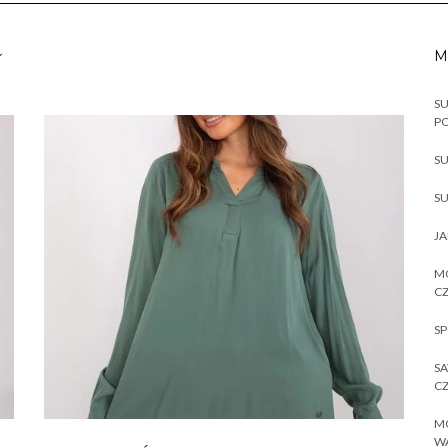
M
SU
P
SU
SU
JA
MO
CZ
SP
SA
CZ
MO
W