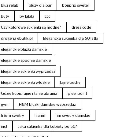
bluz relab
bluzy dla par
bonprix sweter
buty
by lalala
ccc
Czy kolorowe sukienki są modne?
dress code
drogeria ebutik.pl
Elegancka sukienka dla 50 latki
eleganckie bluzki damskie
eleganckie spodnie damskie
Eleganckie sukienki wyprzedaż
Eleganckie sukienki włoskie
fajne ciuchy
Gdzie kupić fajne i tanie ubrania
greenpoint
gym
H&M bluzki damskie wyprzedaż
h & m swetry
h anm
hm swetry damskie
inst
Jaka sukienka dla kobiety po 50?