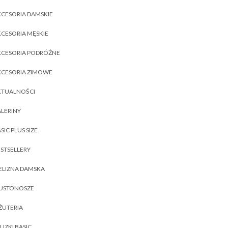
CESORIA DAMSKIE
CESORIA MĘSKIE
KCESORIA PODRÓŻNE
KCESORIA ZIMOWE
KTUALNOŚCI
LERINY
SIC PLUS SIZE
STSELLERY
ELIZNA DAMSKA
IUSTONOSZE
ŻUTERIA
UZKI BASIC