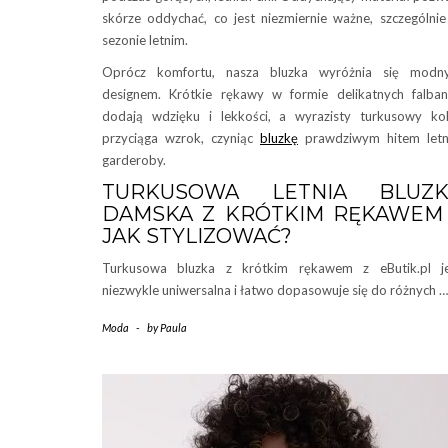
skórze oddychać, co jest niezmiernie ważne, szczególni
sezonie letnim.
Oprócz komfortu, nasza bluzka wyróżnia się modn
designem. Krótkie rękawy w formie delikatnych falba
dodają wdzięku i lekkości, a wyrazisty turkusowy ko
przyciąga wzrok, czyniąc
bluzkę
prawdziwym hitem letn
garderoby.
TURKUSOWA LETNIA BLUZK
DAMSKA Z KRÓTKIM RĘKAWEM
JAK STYLIZOWAĆ?
Turkusowa bluzka z krótkim rękawem z eButik.pl je
niezwykle uniwersalna i łatwo dopasowuje się do różnych …
Moda
-
by
Paula