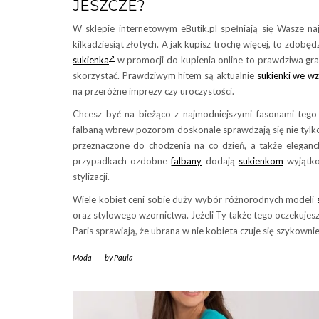
JESZCZE?
W sklepie internetowym eButik.pl spełniają się Wasze na
kilkadziesiąt złotych. A jak kupisz trochę więcej, to zd
sukienka
w promocji do kupienia online to prawdziwa gra
skorzystać. Prawdziwym hitem są aktualnie
sukienki we w
na przeróżne imprezy czy uroczystości.
Chcesz być na bieżąco z najmodniejszymi fasonami teg
falbaną wbrew pozorom doskonale sprawdzają się nie tylko
przeznaczone do chodzenia na co dzień, a także eleganc
przypadkach ozdobne
falbany
dodają
sukienkom
wyjątko
stylizacji.
Wiele kobiet ceni sobie duży wybór różnorodnych modeli
oraz stylowego wzornictwa. Jeżeli Ty także tego oczekujesz,
Paris sprawiają, że ubrana w nie kobieta czuje się szykownie
Moda
-
by
Paula