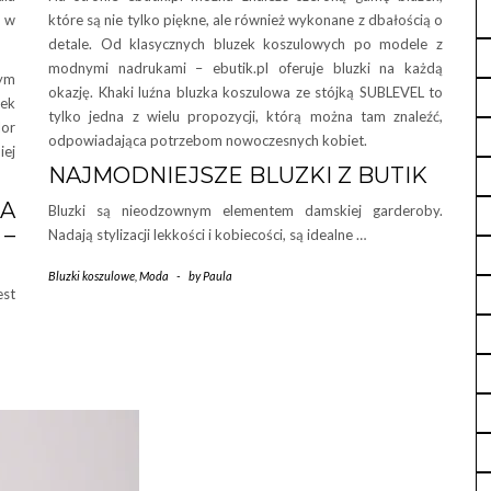
e w
które są nie tylko piękne, ale również wykonane z dbałością o
detale. Od klasycznych bluzek koszulowych po modele z
modnymi nadrukami – ebutik.pl oferuje bluzki na każdą
ym
okazję. Khaki luźna bluzka koszulowa ze stójką SUBLEVEL to
nek
tylko jedna z wielu propozycji, którą można tam znaleźć,
lor
odpowiadająca potrzebom nowoczesnych kobiet.
iej
NAJMODNIEJSZE BLUZKI Z BUTIK
A
Bluzki są nieodzownym elementem damskiej garderoby.
 –
Nadają stylizacji lekkości i kobiecości, są idealne …
Bluzki koszulowe
,
Moda
-
by
Paula
st