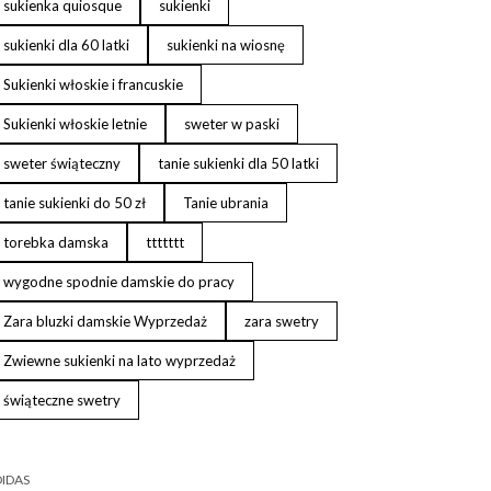
sukienka quiosque
sukienki
sukienki dla 60 latki
sukienki na wiosnę
Sukienki włoskie i francuskie
Sukienki włoskie letnie
sweter w paski
sweter świąteczny
tanie sukienki dla 50 latki
tanie sukienki do 50 zł
Tanie ubrania
torebka damska
ttttttt
wygodne spodnie damskie do pracy
Zara bluzki damskie Wyprzedaż
zara swetry
Zwiewne sukienki na lato wyprzedaż
świąteczne swetry
IDAS