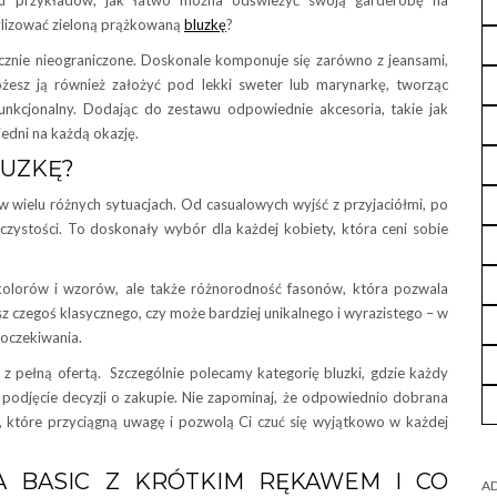
elu przykładów, jak łatwo można odświeżyć swoją garderobę na
ylizować zieloną prążkowaną
bluzkę
?
tycznie nieograniczone. Doskonale komponuje się zarówno z jeansami,
ożesz ją również założyć pod lekki sweter lub marynarkę, tworząc
funkcjonalny. Dodając do zestawu odpowiednie akcesoria, takie jak
iedni na każdą okazję.
LUZKĘ?
 w wielu różnych sytuacjach. Od casualowych wyjść z przyjaciółmi, po
oczystości. To doskonały wybór dla każdej kobiety, która ceni sobie
 kolorów i wzorów, ale także różnorodność fasonów, która pozwala
sz czegoś klasycznego, czy może bardziej unikalnego i wyrazistego – w
 oczekiwania.
z pełną ofertą. Szczególnie polecamy kategorię bluzki, gdzie każdy
 podjęcie decyzji o zakupie. Nie zapominaj, że odpowiednio dobrana
ji, które przyciągną uwagę i pozwolą Ci czuć się wyjątkowo w każdej
A BASIC Z KRÓTKIM RĘKAWEM I CO
AD