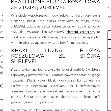
KHAKI LUŹNA BLUZKA KOSZULOWA
ZE STÓJKĄ SUBLEVEL
KR
i –
W świecie współczesnej mody, gdzie komfort łączy się z
GD
 Ta
elegancją, khaki luźna bluzka koszulowa ze stójką marki
im
SUBLEVEL zdobywa serca kobiet ceniących sobie zarówno
ch
styl, jak i wygodę. Ten wyjątkowy
element garderoby
to
ne
idealne rozwiązanie dla każdej pani, która chce wyglądać
modnie
, nie rezygnując przy tym z komfortu noszenia.
KHAKI LUŹNA BLUZKA
ent
KOSZULOWA ZE STÓJKĄ
ych
SUBLEVEL
ę w
cą.
Bluzka wykonana jest z wysokiej jakości materiałów, które
ni,
zapewniają przewiewność i komfort nawet podczas długiego
noszenia. Khaki kolor bluzki doskonale komponuje się
Ć
zarówno z eleganckimi spodniami, jak i nieformalnymi
jeansami, czyniąc ją uniwersalnym rozwiązaniem na różne
okazje. Stójka dodaje bluzce charakteru, a luźny krój
iej
gwarantuje swobodę ruchów.
wet
ala
Na stronie ebutik.pl można znaleźć szeroką gamę bluzek,