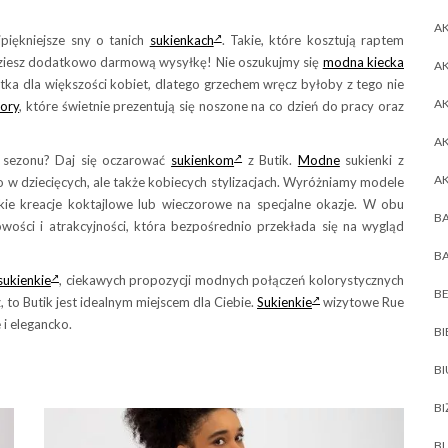
AK
jpiękniejsze sny o tanich
sukienkach
. Takie, które kosztują raptem
obędziesz dodatkowo darmową wysyłkę! Nie oszukujmy się
modna kiecka
AK
tka dla większości kobiet, dlatego grzechem wręcz byłoby z tego nie
A
zory
, które świetnie prezentują się noszone na co dzień do pracy oraz
A
o sezonu? Daj się oczarować
sukienkom
z Butik.
Modne
sukienki z
A
 w dziecięcych, ale także kobiecych stylizacjach. Wyróżniamy modele
kie kreacje koktajlowe lub wieczorowe na specjalne okazje. W obu
BA
wości i atrakcyjności, która bezpośrednio przekłada się na wygląd
BA
sukienkie
, ciekawych propozycji modnych połączeń kolorystycznych
BE
 to Butik jest idealnym miejscem dla Ciebie.
Sukienkie
wizytowe Rue
 i elegancko.
BI
B
BI
BL