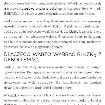
ebutik.pl mogą być tym, czego potrzebujesz! Wśród nich wyróżnia się
granatowa
koszulowa bluzka
z dekoltem
w kształcie litery V marki
SUBLEVEL, która łączy w sobie elegancję z codziennym komfortem.
Bluzka wykonana jest z wysokiej jakości materiałów, które zapewniają
wygodę noszenia przez cały dzień. Dekolt V pięknie podkreśla szyję i
dodaje odrobinę kobiecego wdzięku, czyniąc tę
bluzkę
idealną zarówno
do pracy, jak i na wieczorne wyjścia. Granatowy kolor to klasyczny
wybór, który doskonale komponuje się z różnymi częściami garderoby,
od jasnych jeansów po eleganckie spódnice.
DLACZEGO WARTO WYBRAĆ BLUZKĘ Z
DEKOLTEM V?
Bluzki z dekoltem V są niezwykle wszechstronne i pasują do różnych
typów sylwetek. Pomagają optycznie wydłużyć sylwetkę, co jest zaletą
dla osób o krótszym torsie. Dodatkowo, bluzka z dekoltem V może być
stylizowana na wiele sposobów. Od casualowych, po bardziej
eleganckie, zależnie od dodatków i doboru dołów.
W e
butik
stawiamy na produkty, które są nie tylko modne, ale również
wykonane z dbałością o detale. Nasza granatowa bluzka z kolekcji