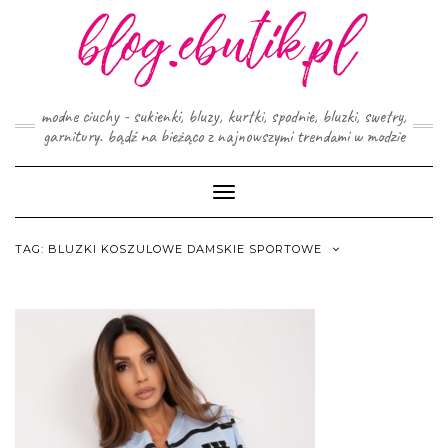
Skip
to
content
modne ciuchy - sukienki, bluzy, kurtki, spodnie, bluzki, swetry,
garnitury. bądź na bieżąco z najnowszymi trendami w modzie
Toggle
Navigation
TAG:
BLUZKI KOSZULOWE DAMSKIE SPORTOWE