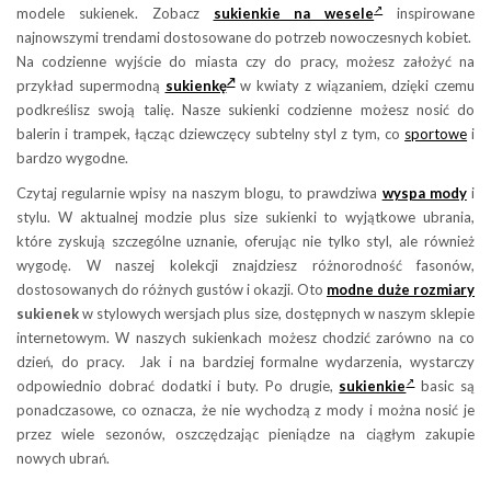
modele sukienek. Zobacz
sukienkie na wesele
inspirowane
najnowszymi trendami dostosowane do potrzeb nowoczesnych kobiet.
Na codzienne wyjście do miasta czy do pracy, możesz założyć na
przykład supermodną
sukienkę
w kwiaty z wiązaniem, dzięki czemu
podkreślisz swoją talię. Nasze sukienki codzienne możesz nosić do
balerin i trampek, łącząc dziewczęcy subtelny styl z tym, co
sportowe
i
bardzo wygodne.
Czytaj regularnie wpisy na naszym blogu, to prawdziwa
wyspa mody
i
stylu. W aktualnej modzie plus size sukienki to wyjątkowe ubrania,
które zyskują szczególne uznanie, oferując nie tylko styl, ale również
wygodę. W naszej kolekcji znajdziesz różnorodność fasonów,
dostosowanych do różnych gustów i okazji. Oto
modne duże rozmiary
sukienek
w stylowych wersjach plus size, dostępnych w naszym sklepie
internetowym. W naszych sukienkach możesz chodzić zarówno na co
dzień, do pracy. Jak i na bardziej formalne wydarzenia, wystarczy
odpowiednio dobrać dodatki i buty. Po drugie,
sukienkie
basic są
ponadczasowe, co oznacza, że nie wychodzą z mody i można nosić je
przez wiele sezonów, oszczędzając pieniądze na ciągłym zakupie
nowych ubrań.