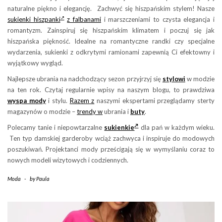
naturalne piękno i elegancję. Zachwyć się hiszpańskim stylem! Nasze
sukienki hiszpanki
z falbanami
i marszczeniami to czysta elegancja i
romantyzm. Zainspiruj się hiszpańskim klimatem i poczuj się jak
hiszpańska piękność. Idealne na romantyczne randki czy specjalne
wydarzenia, sukienki z odkrytymi ramionami zapewnią Ci efektowny i
wyjątkowy wygląd.
Najlepsze ubrania na nadchodzący sezon przyjrzyj się
stylowi
w modzie
na ten rok. Czytaj regularnie wpisy na naszym blogu, to prawdziwa
wyspa mody
i stylu.
Razem z
naszymi ekspertami przeglądamy sterty
magazynów o modzie –
trendy w
ubrania i
buty
.
Polecamy tanie i niepowtarzalne
sukienkie
dla pań w każdym wieku.
Ten typ damskiej garderoby wciąż zachwyca i inspiruje do modowych
poszukiwań. Projektanci mody prześcigają się w wymyślaniu coraz to
nowych modeli wizytowych i codziennych.
Moda
-
by
Paula