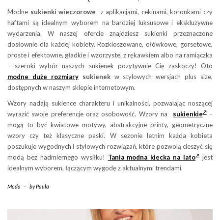
Modne
sukienki wieczorowe
z aplikacjami, cekinami, koronkami czy
haftami są idealnym wyborem na bardziej luksusowe i ekskluzywne
wydarzenia. W naszej ofercie znajdziesz sukienki przeznaczone
dosłownie dla każdej kobiety. Rozkloszowane, ołówkowe, gorsetowe,
proste i efektowne, gładkie i wzorzyste, z rękawkiem albo na ramiączka
– szeroki wybór naszych sukienek pozytywnie Cię zaskoczy! Oto
modne duże rozmiary
sukienek
w stylowych wersjach plus size,
dostępnych w naszym sklepie internetowym.
Wzory nadają sukience charakteru i unikalności, pozwalając noszącej
wyrazić swoje preferencje oraz osobowość. Wzory na
sukienkie
–
mogą to być kwiatowe motywy, abstrakcyjne printy, geometryczne
wzory czy też klasyczne paski. W sezonie letnim każda kobieta
poszukuje wygodnych i stylowych rozwiązań, które pozwolą cieszyć się
modą bez nadmiernego wysiłku!
Tania modna kiecka na lato
jest
idealnym wyborem, łączącym wygodę z aktualnymi trendami.
Moda
-
by
Paula