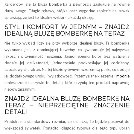
garderoby, ale ta bluza bomberka z pewnością zasługuje na równie
dużą uwagę. Długie rękawy, stójka oraz wygodne zapięcie na suwak
sprawiają, że jest to idealny wybór na każdą okazję.
STYL I KOMFORT W JEDNYM – ZNAJDŹ
IDEALNĄ BLUZĘ BOMBERKĘ NA TERAZ
Nie tylko wygląd liczy się przy wyborze idealnej bluzy. Ta bomberka
wykonana jest z dominującej bawełny, co gwarantuje jej najwyższą
jakość i przyjemność noszenia. Jasnoniebieski kolor bez wątpienia
dodaje jej delikatności, jednocześnie podkreślając jej codzienny,
casualowy charakter. Na tej bluzie głównym wzorem są paski, co dodaje
jej dodatkowego uroku i wyjątkowości. Przemyślane kieszenie i
modnie
umieszczone naszywki to detale, które czynią ten produkt naprawdę
niepowtarzalnym.
ZNAJDŹ IDEALNĄ BLUZĘ BOMBERKĘ NA
TERAZ – NIEPRZECIĘTNE ZNACZENIE
DETALI
Produkt ma standardowy rozmiar, co oznacza, że będzie pasował do
większości sylwetek. Ponadto, długość typowa dla tego typu ubrań