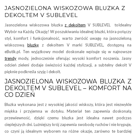
JASNOZIELONA WISKOZOWA BLUZKA Z
DEKOLTEM V SUBLEVEL
Jasnozielona wiskozowa bluzka
z dekoltem
V SUBLEVEL toIdealny
Wybór na Każdą Okazję! W poszukiwaniu idealnej bluzki, która połączy
styl, komfort i funkcjonalność, warto zwrócić uwagę na jasnozieloną
wiskozową
bluzkę
z dekoltem V marki SUBLEVEL, dostępną na
eButik.pl. Ten wyjątkowy model doskonale wpisuje się w najnowsze
trendy
mody, jednocześnie oferując wysoki komfort noszenia. Jasny
odcień zieleni dodaje świeżości każdej stylizacji, a subtelny dekolt V
pięknie podkreśla szyję i dekolt.
JASNOZIELONA WISKOZOWA BLUZKA Z
DEKOLTEM V SUBLEVEL – KOMFORT NA
CO DZIEŃ
Bluzka wykonana jest z wysokiej jakości wiskozy, która jest niezwykle
miękka i przyjemna w dotyku. Materiał ten zapewnia doskonałą
przewiewność, dzięki czemu bluzka jest idealna nawet podczas
cieplejszych dni. Luźniejszy krój zapewnia swobodę ruchów i nie krępuje,
co czyni ją idealnym wyborem na różne okazje, zarówno te bardziej