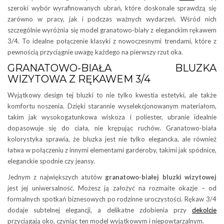
szeroki wybór wyrafinowanych ubrań, które doskonale sprawdzą się
zarówno w pracy, jak i podczas ważnych wydarzeń. Wśród nich
szczególnie wyróżnia się model granatowo-biały z eleganckim rękawem
3/4. To idealne połączenie klasyki z nowoczesnymi trendami, które z
pewnością przyciągnie uwagę każdego na pierwszy rzut oka.
GRANATOWO-BIAŁA BLUZKA
WIZYTOWA Z RĘKAWEM 3/4
Wyjątkowy design tej bluzki to nie tylko kwestia estetyki, ale także
komfortu noszenia. Dzięki starannie wyselekcjonowanym materiałom,
takim jak wysokogatunkowa wiskoza i poliester, ubranie idealnie
dopasowuje się do ciała, nie krępując ruchów. Granatowo-biała
kolorystyka sprawia, że bluzka jest nie tylko elegancka, ale również
łatwa w połączeniu z innymi elementami garderoby, takimi jak spódnice,
eleganckie spodnie czy jeansy.
Jednym z największych atutów
granatowo-białej bluzki wizytowej
jest jej uniwersalność. Możesz ją założyć na rozmaite okazje – od
formalnych spotkań biznesowych po rodzinne uroczystości. Rękaw 3/4
dodaje subtelnej elegancji, a delikatne zdobienia przy
dekolcie
przyciągają oko, czyniąc ten model wyjątkowym i niepowtarzalnym.