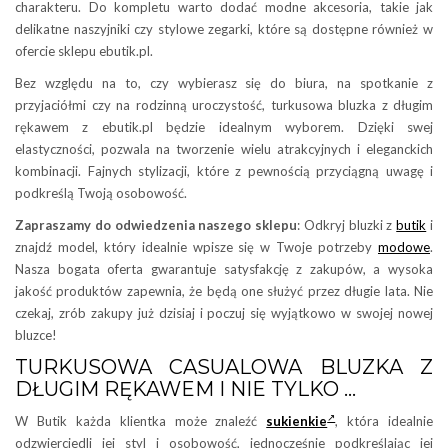
charakteru. Do kompletu warto dodać modne akcesoria, takie jak
delikatne naszyjniki czy stylowe zegarki, które są dostępne również w
ofercie sklepu ebutik.pl.
Bez względu na to, czy wybierasz się do biura, na spotkanie z
przyjaciółmi czy na rodzinną uroczystość, turkusowa bluzka z długim
rękawem z ebutik.pl będzie idealnym wyborem. Dzięki swej
elastyczności, pozwala na tworzenie wielu atrakcyjnych i eleganckich
kombinacji. Fajnych stylizacji, które z pewnością przyciągną uwagę i
podkreślą Twoją osobowość.
Zapraszamy do odwiedzenia naszego sklepu
: Odkryj bluzki z
butik
i
znajdź model, który idealnie wpisze się w Twoje potrzeby
modowe
.
Nasza bogata oferta gwarantuje satysfakcję z zakupów, a wysoka
jakość produktów zapewnia, że będą one służyć przez długie lata. Nie
czekaj, zrób zakupy już dzisiaj i poczuj się wyjątkowo w swojej nowej
bluzce!
TURKUSOWA CASUALOWA BLUZKA Z
DŁUGIM RĘKAWEM I NIE TYLKO …
W Butik każda klientka może znaleźć
sukienkie
, która idealnie
odzwierciedli jej styl i osobowość, jednocześnie podkreślając jej