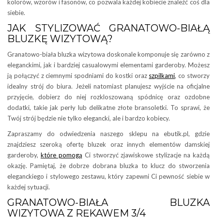
kolorów, wzorów i fasonów, co pozwala każdej kobiecie znaleźć coś dla
siebie.
JAK STYLIZOWAĆ GRANATOWO-BIAŁĄ
BLUZKĘ WIZYTOWĄ?
Granatowo-biała bluzka wizytowa doskonale komponuje się zarówno z
eleganckimi, jak i bardziej casualowymi elementami garderoby. Możesz
ją połączyć z ciemnymi spodniami do kostki oraz
szpilkami
, co stworzy
idealny strój do biura. Jeżeli natomiast planujesz wyjście na oficjalne
przyjęcie, dobierz do niej rozkloszowaną spódnicę oraz ozdobne
dodatki, takie jak perły lub delikatne złote bransoletki. To sprawi, że
Twój strój będzie nie tylko elegancki, ale i bardzo kobiecy.
Zapraszamy do odwiedzenia naszego sklepu na ebutik.pl, gdzie
znajdziesz szeroką ofertę bluzek oraz innych elementów damskiej
garderoby,
które pomogą
Ci stworzyć zjawiskowe stylizacje na każdą
okazję. Pamiętaj, że dobrze dobrana bluzka to klucz do stworzenia
eleganckiego i stylowego zestawu, który zapewni Ci pewność siebie w
każdej sytuacji.
GRANATOWO-BIAŁA BLUZKA
WIZYTOWA Z RĘKAWEM 3/4