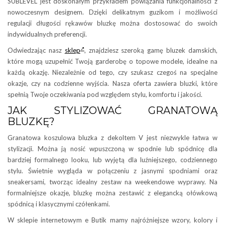
SUBLEVEL jest doskonałym przykładem powiązania funkcjonalności z
nowoczesnym designem. Dzięki delikatnym guzikom i możliwości
regulacji długości rękawów bluzkę można dostosować do swoich
indywidualnych preferencji.
Odwiedzając nasz
sklep
, znajdziesz szeroką gamę bluzek damskich,
które mogą uzupełnić Twoją garderobę o topowe modele, idealne na
każdą okazję. Niezależnie od tego, czy szukasz czegoś na specjalne
okazje, czy na codzienne wyjścia. Nasza oferta zawiera bluzki, które
spełnią Twoje oczekiwania pod względem stylu, komfortu i jakości.
JAK STYLIZOWAĆ GRANATOWĄ
BLUZKĘ?
Granatowa koszulowa bluzka z dekoltem V jest niezwykle łatwa w
stylizacji. Można ją nosić wpuszczoną w spodnie lub spódnicę dla
bardziej formalnego looku, lub wyjętą dla luźniejszego, codziennego
stylu. Świetnie wygląda w połączeniu z jasnymi spodniami oraz
sneakersami, tworząc idealny zestaw na weekendowe wyprawy. Na
formalniejsze okazje, bluzkę można zestawić z elegancką ołówkową
spódnicą i klasycznymi czółenkami.
W sklepie internetowym e Butik mamy najróżniejsze wzory, kolory i