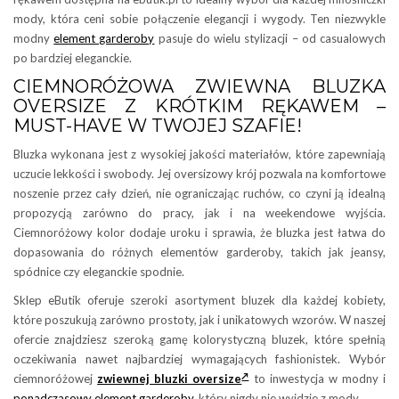
mody, która ceni sobie połączenie elegancji i wygody. Ten niezwykle
modny
element garderoby
pasuje do wielu stylizacji – od casualowych
po bardziej eleganckie.
CIEMNORÓŻOWA ZWIEWNA BLUZKA
OVERSIZE Z KRÓTKIM RĘKAWEM –
MUST-HAVE W TWOJEJ SZAFIE!
Bluzka wykonana jest z wysokiej jakości materiałów, które zapewniają
uczucie lekkości i swobody. Jej oversizowy krój pozwala na komfortowe
noszenie przez cały dzień, nie ograniczając ruchów, co czyni ją idealną
propozycją zarówno do pracy, jak i na weekendowe wyjścia.
Ciemnoróżowy kolor dodaje uroku i sprawia, że bluzka jest łatwa do
dopasowania do różnych elementów garderoby, takich jak jeansy,
spódnice czy eleganckie spodnie.
Sklep eButik oferuje szeroki asortyment bluzek dla każdej kobiety,
które poszukują zarówno prostoty, jak i unikatowych wzorów. W naszej
ofercie znajdziesz szeroką gamę kolorystyczną bluzek, które spełnią
oczekiwania nawet najbardziej wymagających fashionistek. Wybór
ciemnoróżowej
zwiewnej bluzki oversize
to inwestycja w modny i
ponadczasowy element garderoby
, który nigdy nie wyjdzie z mody.…