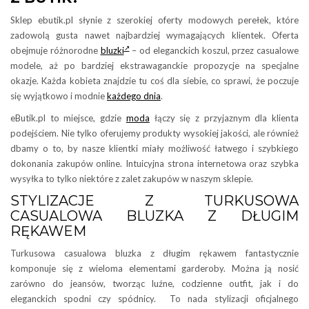
Sklep ebutik.pl słynie z szerokiej oferty modowych perełek, które
zadowolą gusta nawet najbardziej wymagających klientek. Oferta
obejmuje różnorodne
bluzki
– od eleganckich koszul, przez casualowe
modele, aż po bardziej ekstrawaganckie propozycje na specjalne
okazje. Każda kobieta znajdzie tu coś dla siebie, co sprawi, że poczuje
się wyjątkowo i modnie
każdego dnia
.
eButik.pl to miejsce, gdzie
moda
łączy się z przyjaznym dla klienta
podejściem. Nie tylko oferujemy produkty wysokiej jakości, ale również
dbamy o to, by nasze klientki miały możliwość łatwego i szybkiego
dokonania zakupów online. Intuicyjna strona internetowa oraz szybka
wysyłka to tylko niektóre z zalet zakupów w naszym sklepie.
STYLIZACJE Z TURKUSOWA
CASUALOWA BLUZKA Z DŁUGIM
RĘKAWEM
Turkusowa casualowa bluzka z długim rękawem fantastycznie
komponuje się z wieloma elementami garderoby. Można ją nosić
zarówno do jeansów, tworząc luźne, codzienne outfit, jak i do
eleganckich spodni czy spódnicy. To nada stylizacji oficjalnego