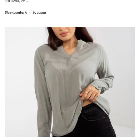
sprawia, że …
Bluzy bomberki
-
by
Joana