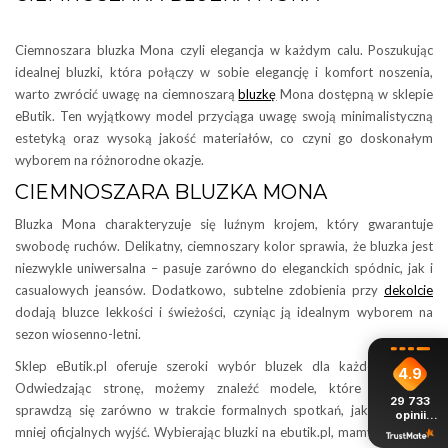
Ciemnoszara bluzka Mona czyli elegancja w każdym calu. Poszukując
idealnej bluzki, która połączy w sobie elegancję i komfort noszenia,
warto zwrócić uwagę na ciemnoszarą
bluzkę
Mona dostępną w sklepie
eButik. Ten wyjątkowy model przyciąga uwagę swoją minimalistyczną
estetyką oraz wysoką jakość materiałów, co czyni go doskonałym
wyborem na różnorodne okazje.
CIEMNOSZARA BLUZKA MONA
Bluzka Mona charakteryzuje się luźnym krojem, który gwarantuje
swobodę ruchów. Delikatny, ciemnoszary kolor sprawia, że bluzka jest
niezwykle uniwersalna – pasuje zarówno do eleganckich spódnic, jak i
casualowych jeansów. Dodatkowo, subtelne zdobienia przy
dekolcie
dodają bluzce lekkości i świeżości, czyniąc ją idealnym wyborem na
sezon wiosenno-letni.
Sklep eButik.pl oferuje szeroki wybór bluzek dla każdej kobiety.
4.9
Odwiedzając stronę, możemy znaleźć modele, które doskonale
29 733
sprawdzą się zarówno w trakcie formalnych spotkań, jak i podczas
opinii
z całego
mniej oficjalnych wyjść. Wybierając bluzki na ebutik.pl, mamy pewność,
okresu