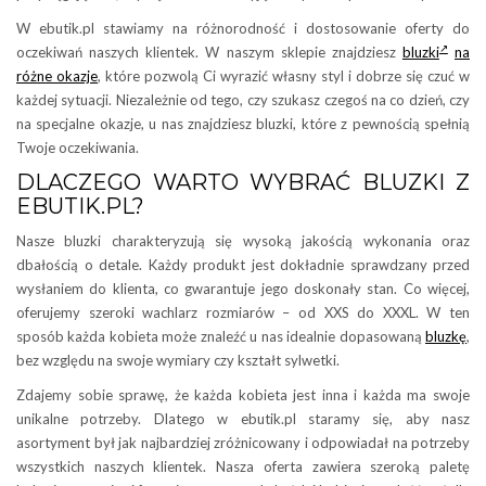
W ebutik.pl stawiamy na różnorodność i dostosowanie oferty do
oczekiwań naszych klientek. W naszym sklepie znajdziesz
bluzki
na
różne okazje
, które pozwolą Ci wyrazić własny styl i dobrze się czuć w
każdej sytuacji. Niezależnie od tego, czy szukasz czegoś na co dzień, czy
na specjalne okazje, u nas znajdziesz bluzki, które z pewnością spełnią
Twoje oczekiwania.
DLACZEGO WARTO WYBRAĆ BLUZKI Z
EBUTIK.PL?
Nasze bluzki charakteryzują się wysoką jakością wykonania oraz
dbałością o detale. Każdy produkt jest dokładnie sprawdzany przed
wysłaniem do klienta, co gwarantuje jego doskonały stan. Co więcej,
oferujemy szeroki wachlarz rozmiarów – od XXS do XXXL. W ten
sposób każda kobieta może znaleźć u nas idealnie dopasowaną
bluzkę
,
bez względu na swoje wymiary czy kształt sylwetki.
Zdajemy sobie sprawę, że każda kobieta jest inna i każda ma swoje
unikalne potrzeby. Dlatego w ebutik.pl staramy się, aby nasz
asortyment był jak najbardziej zróżnicowany i odpowiadał na potrzeby
wszystkich naszych klientek. Nasza oferta zawiera szeroką paletę