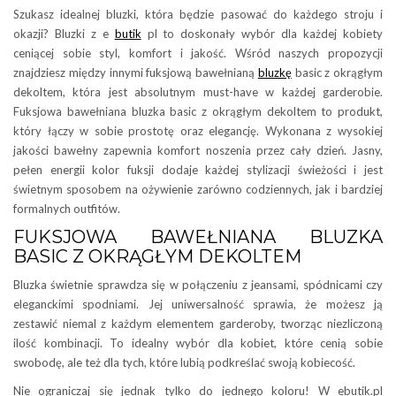
Szukasz idealnej bluzki, która będzie pasować do każdego stroju i
okazji? Bluzki z e
butik
pl to doskonały wybór dla każdej kobiety
ceniącej sobie styl, komfort i jakość. Wśród naszych propozycji
znajdziesz między innymi fuksjową bawełnianą
bluzkę
basic z okrągłym
dekoltem, która jest absolutnym must-have w każdej garderobie.
Fuksjowa bawełniana bluzka basic z okrągłym dekoltem to produkt,
który łączy w sobie prostotę oraz elegancję. Wykonana z wysokiej
jakości bawełny zapewnia komfort noszenia przez cały dzień. Jasny,
pełen energii kolor fuksji dodaje każdej stylizacji świeżości i jest
świetnym sposobem na ożywienie zarówno codziennych, jak i bardziej
formalnych outfitów.
FUKSJOWA BAWEŁNIANA BLUZKA
BASIC Z OKRĄGŁYM DEKOLTEM
Bluzka świetnie sprawdza się w połączeniu z jeansami, spódnicami czy
eleganckimi spodniami. Jej uniwersalność sprawia, że możesz ją
zestawić niemal z każdym elementem garderoby, tworząc niezliczoną
ilość kombinacji. To idealny wybór dla kobiet, które cenią sobie
swobodę, ale też dla tych, które lubią podkreślać swoją kobiecość.
Nie ograniczaj się jednak tylko do jednego koloru! W ebutik.pl