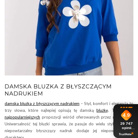
DAMSKA BLUZKA Z BŁYSZCZĄCYM
NADRUKIEM
damska bluzka z błyszczącym nadrukiem
– Styl, komfort i elegancja to
trzy słowa, które najlepiej opisują tę damską
bluzkę
. To jedna z
4.9
najpopularniejszych
propozycji wśród oferowanych przez nas blezek.
Uniwersalność tej bluzki sprawia, że pasuje do wielu stylizacji, a jej
29 747
opinii
niepowtarzalny błyszczący nadruk dodaje jej niepowtarzalnego
z całego
okresu
charakteru.