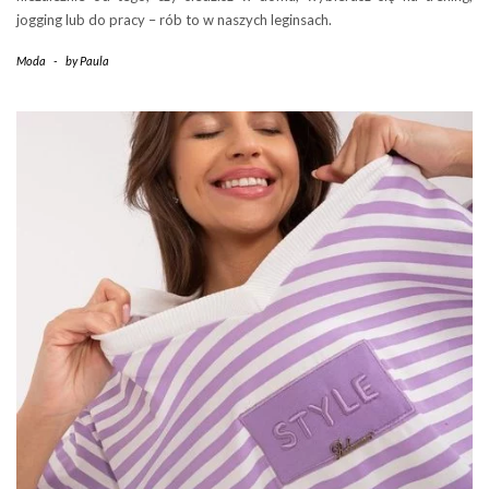
jogging lub do pracy – rób to w naszych leginsach.
Moda
-
by
Paula