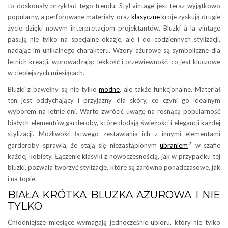
to doskonały przykład tego trendu. Styl vintage jest teraz wyjątkowo
popularny, a perforowane materiały oraz
klasyczne
kroje zyskują drugie
życie dzięki nowym interpretacjom projektantów. Bluzki à la vintage
pasują nie tylko na specjalne okazje, ale i do codziennych stylizacji,
nadając im unikalnego charakteru. Wzory ażurowe są symboliczne dla
letnich kreacji, wprowadzając lekkość i przewiewność, co jest kluczowe
w cieplejszych miesiącach.
Bluzki z bawełny są nie tylko
modne
, ale także funkcjonalne. Materiał
ten jest oddychający i przyjazny dla skóry, co czyni go idealnym
wyborem na letnie dni. Warto zwrócić uwagę na rosnącą popularność
białych elementów garderoby, które dodają świeżości i elegancji każdej
stylizacji. Możliwość łatwego zestawiania ich z innymi elementami
garderoby sprawia, że stają się niezastąpionym
ubraniem
w szafie
każdej kobiety. Łączenie klasyki z nowoczesnością, jak w przypadku tej
bluzki, pozwala tworzyć stylizacje, które są zarówno ponadczasowe, jak
i na topie.
BIAŁA KRÓTKA BLUZKA AŻUROWA I NIE
TYLKO
Chłodniejsze miesiące wymagają jednocześnie ubioru, który nie tylko