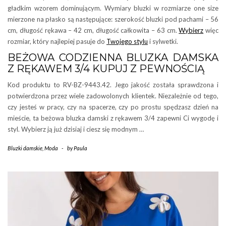
gładkim wzorem dominującym. Wymiary bluzki w rozmiarze one size
mierzone na płasko są następujące: szerokość bluzki pod pachami – 56
cm, długość rękawa – 42 cm, długość całkowita – 63 cm.
Wybierz
więc
rozmiar, który najlepiej pasuje do
Twojego stylu
i sylwetki.
BEŻOWA CODZIENNA BLUZKA DAMSKA
Z RĘKAWEM 3/4 KUPUJ Z PEWNOŚCIĄ
Kod produktu to RV-BZ-9443.42. Jego jakość została sprawdzona i
potwierdzona przez wiele zadowolonych klientek. Niezależnie od tego,
czy jesteś w pracy, czy na spacerze, czy po prostu spędzasz dzień na
mieście, ta beżowa bluzka damski z rękawem 3/4 zapewni Ci wygodę i
styl. Wybierz ją już dzisiaj i ciesz się modnym …
Bluzki damskie
,
Moda
-
by
Paula