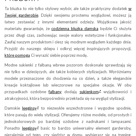
Ta bluzka to nie tylko stylowy wybór, ale także praktyczny dodatek
w
Twojej garderobie
. Dzięki swojemu prostemu wyglądowi, możesz ją
łatwo zestawiać z innymi elementami odzieży. Wyjątkowa jakość
materiału gwarantuje, że
codzienna bluzka damska
będzie Ci służyła
przez długi czas, zachowując swoje walory estetyczne i funkcjonalne.
Zaufaj naszym produktom i ciesz się modnym wyglądem każdego dnia.
Przyjdź do naszego sklepu i odkryj więcej inspirujących propozycji,
które pomogą
Ci wyrazić siebie poprzez modę.
Modne sukienki z falbaną wbrew pozorom doskonale sprawdzają się
nie tylko w dziecięcych, ale także kobiecych stylizacjach. Wyróżniamy
modele przeznaczone do chodzenia na co dzień, a także eleganckie
kreacje koktajlowe lub wieczorowe na specjalne okazje. W obu
przypadkach ozdobne
falbany
dodają
sukienkom
wyjątkowości i
atrakcyjności, która bezpośrednio przekłada się na wygląd stylizacji.
Damskie
leeginsy
to niezwykle wszechstronne i wygodne spodnie,
które pasują do wielu stylizacji. Oferujemy różne modele, od prostych i
jednokolorowych po bardziej ozdobne z nadrukami i lampasami.
Ponadto
leeginsy
basic to bardzo uniwersalny element garderoby,
niezależnie od tego, czy siedzisz w domu, wybierasz się na trening,