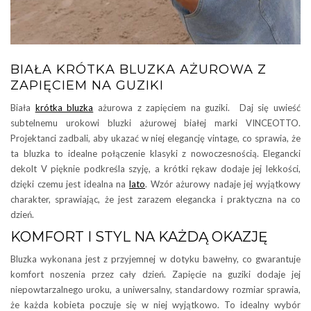
BIAŁA KRÓTKA BLUZKA AŻUROWA Z
ZAPIĘCIEM NA GUZIKI
Biała
krótka bluzka
ażurowa z zapięciem na guziki. Daj się uwieść
subtelnemu urokowi bluzki ażurowej białej marki VINCEOTTO.
Projektanci zadbali, aby ukazać w niej elegancję vintage, co sprawia, że
ta bluzka to idealne połączenie klasyki z nowoczesnością. Elegancki
dekolt V pięknie podkreśla szyję, a krótki rękaw dodaje jej lekkości,
dzięki czemu jest idealna na
lato
. Wzór ażurowy nadaje jej wyjątkowy
charakter, sprawiając, że jest zarazem elegancka i praktyczna na co
dzień.
KOMFORT I STYL NA KAŻDĄ OKAZJĘ
Bluzka wykonana jest z przyjemnej w dotyku bawełny, co gwarantuje
komfort noszenia przez cały dzień. Zapięcie na guziki dodaje jej
niepowtarzalnego uroku, a uniwersalny, standardowy rozmiar sprawia,
że każda kobieta poczuje się w niej wyjątkowo. To idealny wybór