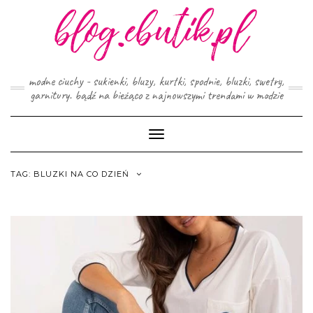
Skip
to
content
modne ciuchy - sukienki, bluzy, kurtki, spodnie, bluzki, swetry,
garnitury. bądź na bieżąco z najnowszymi trendami w modzie
Toggle
Navigation
TAG:
BLUZKI NA CO DZIEŃ