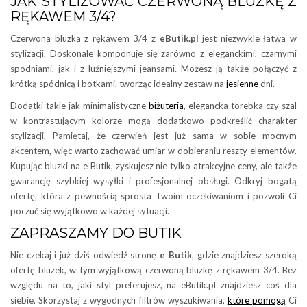
JAK STYLIZOWAĆ CZERWONĄ BLUZKĘ Z
RĘKAWEM 3/4?
Czerwona bluzka z rękawem 3/4 z
eButik.pl
jest niezwykle łatwa w
stylizacji. Doskonale komponuje się zarówno z eleganckimi, czarnymi
spodniami, jak i z luźniejszymi jeansami. Możesz ją także połączyć z
krótką spódnicą i botkami, tworząc idealny zestaw na
jesienne
dni.
Dodatki takie jak minimalistyczne
biżuteria
, elegancka torebka czy szal
w kontrastującym kolorze mogą dodatkowo podkreślić charakter
stylizacji. Pamiętaj, że czerwień jest już sama w sobie mocnym
akcentem, więc warto zachować umiar w dobieraniu reszty elementów.
Kupując bluzki na e Butik, zyskujesz nie tylko atrakcyjne ceny, ale także
gwarancję szybkiej wysyłki i profesjonalnej obsługi. Odkryj bogatą
ofertę, która z pewnością sprosta Twoim oczekiwaniom i pozwoli Ci
poczuć się wyjątkowo w każdej sytuacji.
ZAPRASZAMY DO BUTIK
Nie czekaj i już dziś odwiedź stronę
e Butik
, gdzie znajdziesz szeroką
ofertę bluzek, w tym wyjątkową czerwoną bluzkę z rękawem 3/4. Bez
względu na to, jaki styl preferujesz, na eButik.pl znajdziesz coś dla
siebie. Skorzystaj z wygodnych filtrów wyszukiwania,
które pomogą
Ci