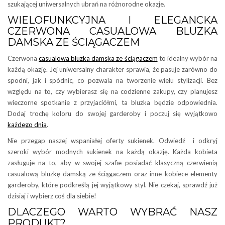
szukającej uniwersalnych ubrań na różnorodne okazje.
WIELOFUNKCYJNA I ELEGANCKA
CZERWONA CASUALOWA BLUZKA
DAMSKA ZE ŚCIĄGACZEM
Czerwona
casualowa bluzka damska ze ściągaczem
to idealny wybór na
każdą okazję. Jej uniwersalny charakter sprawia, że pasuje zarówno do
spodni, jak i spódnic, co pozwala na tworzenie wielu stylizacji. Bez
względu na to, czy wybierasz się na codzienne zakupy, czy planujesz
wieczorne spotkanie z przyjaciółmi, ta bluzka będzie odpowiednia.
Dodaj trochę koloru do swojej garderoby i poczuj się wyjątkowo
każdego dnia
.
Nie przegap naszej wspaniałej oferty sukienek. Odwiedź i odkryj
szeroki wybór modnych sukienek na każdą okazję. Każda kobieta
zasługuje na to, aby w swojej szafie posiadać klasyczną czerwienią
casualową bluzkę damską ze ściągaczem oraz inne kobiece elementy
garderoby, które podkreślą jej wyjątkowy styl. Nie czekaj, sprawdź już
dzisiaj i wybierz coś dla siebie!
DLACZEGO WARTO WYBRAĆ NASZ
PRODUKT?