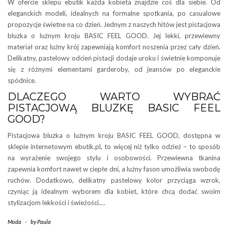
W ofercie sklepu ebutik każda kobieta znajdzie coś dla siebie. Od
eleganckich modeli, idealnych na formalne spotkania, po casualowe
propozycje świetne na co dzień. Jednym z naszych hitów jest pistacjowa
bluzka o luźnym kroju BASIC FEEL GOOD. Jej lekki, przewiewny
materiał oraz luźny krój zapewniają komfort noszenia przez cały dzień.
Delikatny, pastelowy odcień pistacji dodaje uroku i świetnie komponuje
się z różnymi elementami garderoby, od jeansów po eleganckie
spódnice.
DLACZEGO WARTO WYBRAĆ
PISTACJOWĄ BLUZKĘ BASIC FEEL
GOOD?
Pistacjowa bluzka o luźnym kroju BASIC FEEL GOOD, dostępna w
sklepie internetowym ebutik.pl, to więcej niż tylko odzież – to sposób
na wyrażenie swojego stylu i osobowości. Przewiewna tkanina
zapewnia komfort nawet w ciepłe dni, a luźny fason umożliwia swobodę
ruchów. Dodatkowo, delikatny pastelowy kolor przyciąga wzrok,
czyniąc ją idealnym wyborem dla kobiet, które chcą dodać swoim
stylizacjom lekkości i świeżości.…
Moda
-
by
Paula