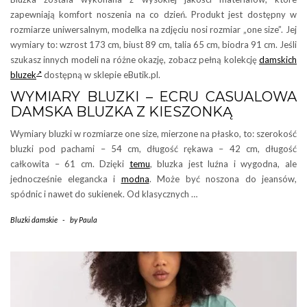
zapewniają komfort noszenia na co dzień. Produkt jest dostępny w
rozmiarze uniwersalnym, modelka na zdjęciu nosi rozmiar „one size”. Jej
wymiary to: wzrost 173 cm, biust 89 cm, talia 65 cm, biodra 91 cm. Jeśli
szukasz innych modeli na różne okazję, zobacz pełną kolekcję
damskich
bluzek
dostępną w sklepie eButik.pl.
WYMIARY BLUZKI – ECRU CASUALOWA
DAMSKA BLUZKA Z KIESZONKĄ
Wymiary bluzki w rozmiarze one size, mierzone na płasko, to: szerokość
bluzki pod pachami – 54 cm, długość rękawa – 42 cm, długość
całkowita – 61 cm. Dzięki
temu
, bluzka jest luźna i wygodna, ale
jednocześnie elegancka i
modna
. Może być noszona do jeansów,
spódnic i nawet do sukienek. Od klasycznych …
Bluzki damskie
-
by
Paula