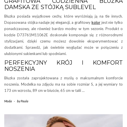
GRAFITOWA CODZIENNA BLUZKA
DAMSKA ZE STÓJKĄ SUBLEVEL
Bluzka posiada wyjątkowe cechy, które wyróżniają ją na tle innych.
Dopasowana stójka nadaje jej elegancji, a grafitowy
kolor
jest nie tylko
ponadczasowy, ale również bardzo modny w tym sezonie. Produkt o
kodzie D73761M11062E doskonale komponuje się z różnorodnymi
stylizacjami, dzięki czemu możesz dowolnie eksperymentować z
dodatkami. Sprawdź, jak świetnie wyglądać może w połączeniu z
ulubionymi sukienkami lub spodniami.
PERFEKCYJNY KRÓJ I KOMFORT
NOSZENIA
Bluzka została zaprojektowana z myślą o maksymalnym komforcie
noszenia. Modelka na zdjęciu ma na sobie rozmiar S, a jej wymiary to
173 cm wzrostu, 89 cm w biuście, 65 cm w talii …
Moda
-
by
Paula