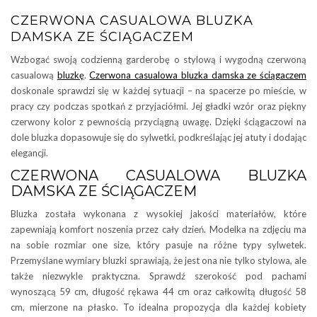
CZERWONA CASUALOWA BLUZKA
DAMSKA ZE ŚCIĄGACZEM
Wzbogać swoją codzienną garderobę o stylową i wygodną czerwoną
casualową
bluzkę
.
Czerwona casualowa bluzka damska ze ściągaczem
doskonale sprawdzi się w każdej sytuacji – na spacerze po mieście, w
pracy czy podczas spotkań z przyjaciółmi. Jej gładki wzór oraz piękny
czerwony kolor z pewnością przyciągną uwagę. Dzięki ściągaczowi na
dole bluzka dopasowuje się do sylwetki, podkreślając jej atuty i dodając
elegancji.
CZERWONA CASUALOWA BLUZKA
DAMSKA ZE ŚCIĄGACZEM
Bluzka została wykonana z wysokiej jakości materiałów, które
zapewniają komfort noszenia przez cały dzień. Modelka na zdjęciu ma
na sobie rozmiar one size, który pasuje na różne typy sylwetek.
Przemyślane wymiary bluzki sprawiają, że jest ona nie tylko stylowa, ale
także niezwykle praktyczna. Sprawdź szerokość pod pachami
wynoszącą 59 cm, długość rękawa 44 cm oraz całkowitą długość 58
cm, mierzone na płasko. To idealna propozycja dla każdej kobiety