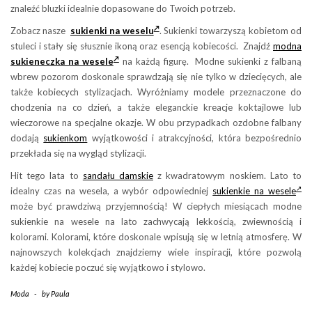
znaleźć bluzki idealnie dopasowane do Twoich potrzeb.
Zobacz nasze
sukienki na weselu
. Sukienki towarzyszą kobietom od
stuleci i stały się słusznie ikoną oraz esencją kobiecości. Znajdź
modna
sukieneczka na wesele
na każdą figurę. Modne sukienki z falbaną
wbrew pozorom doskonale sprawdzają się nie tylko w dziecięcych, ale
także kobiecych stylizacjach. Wyróżniamy modele przeznaczone do
chodzenia na co dzień, a także eleganckie kreacje koktajlowe lub
wieczorowe na specjalne okazje. W obu przypadkach ozdobne falbany
dodają
sukienkom
wyjątkowości i atrakcyjności, która bezpośrednio
przekłada się na wygląd stylizacji.
Hit tego lata to
sandału damskie
z kwadratowym noskiem. Lato to
idealny czas na wesela, a wybór odpowiedniej
sukienkie na wesele
może być prawdziwą przyjemnością! W ciepłych miesiącach modne
sukienkie na wesele na lato zachwycają lekkością, zwiewnością i
kolorami. Kolorami, które doskonale wpisują się w letnią atmosferę. W
najnowszych kolekcjach znajdziemy wiele inspiracji, które pozwolą
każdej kobiecie poczuć się wyjątkowo i stylowo.
Moda
-
by
Paula