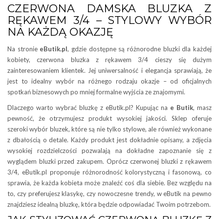
CZERWONA DAMSKA BLUZKA Z
RĘKAWEM 3/4 – STYLOWY WYBÓR
NA KAŻDĄ OKAZJĘ
Na stronie
eButik.pl
, gdzie dostępne są różnorodne bluzki dla każdej
kobiety, czerwona bluzka z rękawem 3/4 cieszy się dużym
zainteresowaniem klientek. Jej uniwersalność i elegancja sprawiają, że
jest to idealny wybór na różnego rodzaju okazje – od oficjalnych
spotkań biznesowych po mniej formalne wyjścia ze znajomymi.
Dlaczego warto wybrać bluzkę z eButik.pl? Kupując na
e Butik
, masz
pewność, że otrzymujesz produkt wysokiej jakości. Sklep oferuje
szeroki wybór bluzek, które są nie tylko stylowe, ale również wykonane
z dbałością o detale. Każdy produkt jest dokładnie opisany, a zdjęcia
wysokiej rozdzielczości pozwalają na dokładne zapoznanie się z
wyglądem bluzki przed zakupem. Oprócz czerwonej bluzki z rękawem
3/4, eButik.pl proponuje różnorodność kolorystyczną i fasonową, co
sprawia, że każda kobieta może znaleźć coś dla siebie. Bez względu na
to, czy preferujesz klasykę, czy nowoczesne trendy, w eButik na pewno
znajdziesz idealną bluzkę, która będzie odpowiadać Twoim potrzebom.