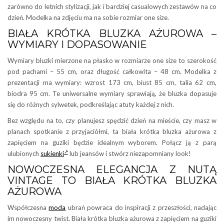
zarówno do letnich stylizacji, jak i bardziej casualowych zestawów na co
dzień. Modelka na zdjęciu ma na sobie rozmiar one size.
BIAŁA KRÓTKA BLUZKA AŻUROWA –
WYMIARY I DOPASOWANIE
Wymiary bluzki mierzone na płasko w rozmiarze one size to szerokość
pod pachami – 55 cm, oraz długość całkowita – 48 cm. Modelka z
prezentacji ma wymiary: wzrost 173 cm, biust 85 cm, talia 62 cm,
biodra 95 cm. Te uniwersalne wymiary sprawiają, że bluzka dopasuje
się do różnych sylwetek, podkreślając atuty każdej z nich.
Bez względu na to, czy planujesz spędzić dzień na mieście, czy masz w
planach spotkanie z przyjaciółmi, ta biała krótka bluzka ażurowa z
zapięciem na guziki będzie idealnym wyborem. Połącz ją z parą
ulubionych
sukienki
lub jeansów i stwórz niezapomniany look!
NOWOCZESNA ELEGANCJA Z NUTĄ
VINTAGE TO BIAŁA KRÓTKA BLUZKA
AŻUROWA
Współczesna
moda
ubrań powraca do inspiracji z przeszłości, nadając
im nowoczesny twist. Biała krótka bluzka ażurowa z zapięciem na guziki