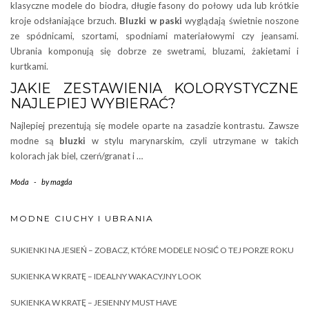
klasyczne modele do biodra, długie fasony do połowy uda lub krótkie
kroje odsłaniające brzuch.
Bluzki w paski
wyglądają świetnie noszone
ze spódnicami, szortami, spodniami materiałowymi czy jeansami.
Ubrania komponują się dobrze ze swetrami, bluzami, żakietami i
kurtkami.
JAKIE ZESTAWIENIA KOLORYSTYCZNE
NAJLEPIEJ WYBIERAĆ?
Najlepiej prezentują się modele oparte na zasadzie kontrastu. Zawsze
modne są
bluzki
w stylu marynarskim, czyli utrzymane w takich
kolorach jak biel, czerń/granat i …
Moda
-
by
magda
MODNE CIUCHY I UBRANIA
SUKIENKI NA JESIEŃ – ZOBACZ, KTÓRE MODELE NOSIĆ O TEJ PORZE ROKU
SUKIENKA W KRATĘ – IDEALNY WAKACYJNY LOOK
SUKIENKA W KRATĘ – JESIENNY MUST HAVE