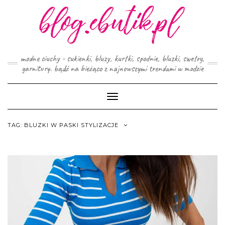
Skip
to
content
modne ciuchy - sukienki, bluzy, kurtki, spodnie, bluzki, swetry,
garnitury. bądź na bieżąco z najnowszymi trendami w modzie
Toggle
Navigation
TAG:
BLUZKI W PASKI STYLIZACJE