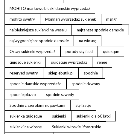
MOHITO markowe bluzki damskie wyprzedaż
mohito swetry
Monnari wyprzedaż sukienek
msngr
najpiękniejsze sukienki na weselu
najtańsze spodnie damskie
najwygodniejsze spodnie damskie
na wiosnę
Orsay sukienki wyprzedaż
porady stylistki
quiosque
quiosque sukienki
quiosque wyprzedaż
renee
reserved swetry
sklep ebutik.pl
spodnie
spodnie damskie wyprzedaże
spodnie dzwony
spodnie plazzo
spodnie szwedy
Spodnie z szerokimi nogawkami
stylizacje
sukienka quiosque
sukienki
sukienki dla 60 latki
sukienki na wiosnę
Sukienki włoskie i francuskie