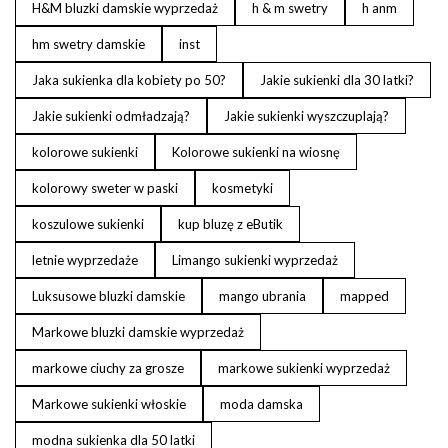
H&M bluzki damskie wyprzedaż
h & m swetry
h anm
hm swetry damskie
inst
Jaka sukienka dla kobiety po 50?
Jakie sukienki dla 30 latki?
Jakie sukienki odmładzają?
Jakie sukienki wyszczuplają?
kolorowe sukienki
Kolorowe sukienki na wiosnę
kolorowy sweter w paski
kosmetyki
koszulowe sukienki
kup bluzę z eButik
letnie wyprzedaże
Limango sukienki wyprzedaż
Luksusowe bluzki damskie
mango ubrania
mapped
Markowe bluzki damskie wyprzedaż
markowe ciuchy za grosze
markowe sukienki wyprzedaż
Markowe sukienki włoskie
moda damska
modna sukienka dla 50 latki