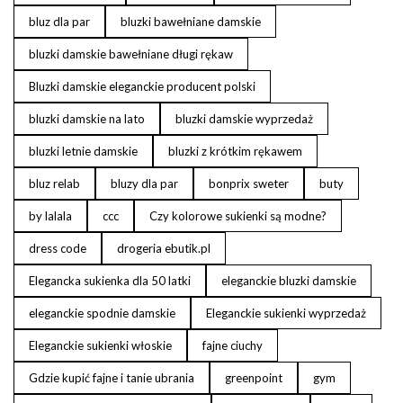
bluz dla par
bluzki bawełniane damskie
bluzki damskie bawełniane długi rękaw
Bluzki damskie eleganckie producent polski
bluzki damskie na lato
bluzki damskie wyprzedaż
bluzki letnie damskie
bluzki z krótkim rękawem
bluz relab
bluzy dla par
bonprix sweter
buty
by lalala
ccc
Czy kolorowe sukienki są modne?
dress code
drogeria ebutik.pl
Elegancka sukienka dla 50 latki
eleganckie bluzki damskie
eleganckie spodnie damskie
Eleganckie sukienki wyprzedaż
Eleganckie sukienki włoskie
fajne ciuchy
Gdzie kupić fajne i tanie ubrania
greenpoint
gym