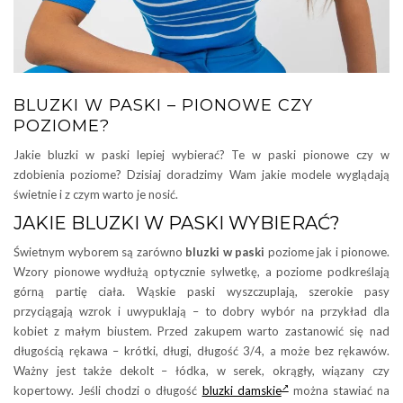
BLUZKI W PASKI – PIONOWE CZY
POZIOME?
Jakie bluzki w paski lepiej wybierać? Te w paski pionowe czy w
zdobienia poziome? Dzisiaj doradzimy Wam jakie modele wyglądają
świetnie i z czym warto je nosić.
JAKIE BLUZKI W PASKI WYBIERAĆ?
Świetnym wyborem są zarówno
bluzki w paski
poziome jak i pionowe.
Wzory pionowe wydłużą optycznie sylwetkę, a poziome podkreślają
górną partię ciała. Wąskie paski wyszczuplają, szerokie pasy
przyciągają wzrok i uwypuklają – to dobry wybór na przykład dla
kobiet z małym biustem. Przed zakupem warto zastanowić się nad
długością rękawa – krótki, długi, długość 3/4, a może bez rękawów.
Ważny jest także dekolt – łódka, w serek, okrągły, wiązany czy
kopertowy. Jeśli chodzi o długość
bluzki damskie
można stawiać na