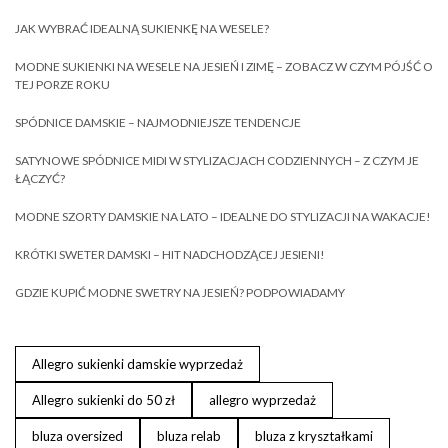
JAK WYBRAĆ IDEALNĄ SUKIENKĘ NA WESELE?
MODNE SUKIENKI NA WESELE NA JESIEŃ I ZIMĘ – ZOBACZ W CZYM PÓJŚĆ O
TEJ PORZE ROKU
SPÓDNICE DAMSKIE – NAJMODNIEJSZE TENDENCJE
SATYNOWE SPÓDNICE MIDI W STYLIZACJACH CODZIENNYCH – Z CZYM JE
ŁĄCZYĆ?
MODNE SZORTY DAMSKIE NA LATO – IDEALNE DO STYLIZACJI NA WAKACJE!
KRÓTKI SWETER DAMSKI – HIT NADCHODZĄCEJ JESIENI!
GDZIE KUPIĆ MODNE SWETRY NA JESIEŃ? PODPOWIADAMY
Allegro sukienki damskie wyprzedaż
Allegro sukienki do 50 zł
allegro wyprzedaż
bluza oversized
bluza relab
bluza z kryształkami