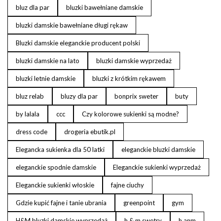
bluz dla par
bluzki bawełniane damskie
bluzki damskie bawełniane długi rękaw
Bluzki damskie eleganckie producent polski
bluzki damskie na lato
bluzki damskie wyprzedaż
bluzki letnie damskie
bluzki z krótkim rękawem
bluz relab
bluzy dla par
bonprix sweter
buty
by lalala
ccc
Czy kolorowe sukienki są modne?
dress code
drogeria ebutik.pl
Elegancka sukienka dla 50 latki
eleganckie bluzki damskie
eleganckie spodnie damskie
Eleganckie sukienki wyprzedaż
Eleganckie sukienki włoskie
fajne ciuchy
Gdzie kupić fajne i tanie ubrania
greenpoint
gym
H&M bluzki damskie wyprzedaż
h & m swetry
h anm