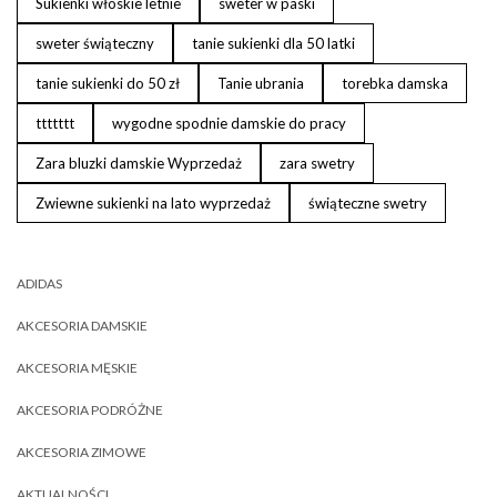
Sukienki włoskie letnie
sweter w paski
sweter świąteczny
tanie sukienki dla 50 latki
tanie sukienki do 50 zł
Tanie ubrania
torebka damska
ttttttt
wygodne spodnie damskie do pracy
Zara bluzki damskie Wyprzedaż
zara swetry
Zwiewne sukienki na lato wyprzedaż
świąteczne swetry
ADIDAS
AKCESORIA DAMSKIE
AKCESORIA MĘSKIE
AKCESORIA PODRÓŻNE
AKCESORIA ZIMOWE
AKTUALNOŚCI