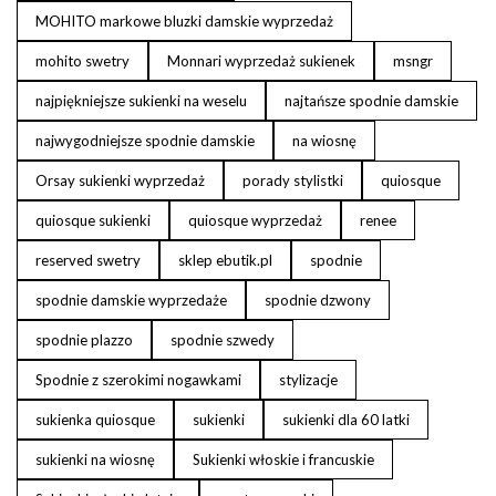
MOHITO markowe bluzki damskie wyprzedaż
mohito swetry
Monnari wyprzedaż sukienek
msngr
najpiękniejsze sukienki na weselu
najtańsze spodnie damskie
najwygodniejsze spodnie damskie
na wiosnę
Orsay sukienki wyprzedaż
porady stylistki
quiosque
quiosque sukienki
quiosque wyprzedaż
renee
reserved swetry
sklep ebutik.pl
spodnie
spodnie damskie wyprzedaże
spodnie dzwony
spodnie plazzo
spodnie szwedy
Spodnie z szerokimi nogawkami
stylizacje
sukienka quiosque
sukienki
sukienki dla 60 latki
sukienki na wiosnę
Sukienki włoskie i francuskie