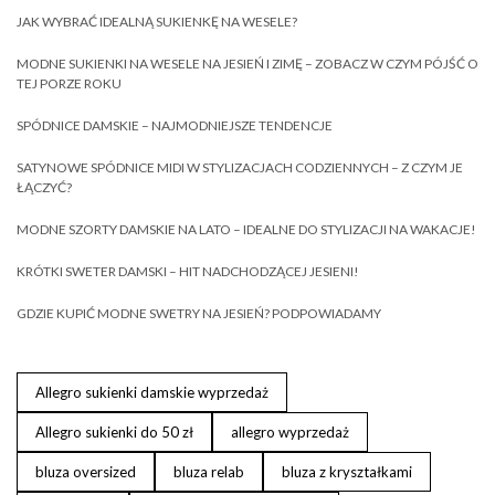
JAK WYBRAĆ IDEALNĄ SUKIENKĘ NA WESELE?
MODNE SUKIENKI NA WESELE NA JESIEŃ I ZIMĘ – ZOBACZ W CZYM PÓJŚĆ O
TEJ PORZE ROKU
SPÓDNICE DAMSKIE – NAJMODNIEJSZE TENDENCJE
SATYNOWE SPÓDNICE MIDI W STYLIZACJACH CODZIENNYCH – Z CZYM JE
ŁĄCZYĆ?
MODNE SZORTY DAMSKIE NA LATO – IDEALNE DO STYLIZACJI NA WAKACJE!
KRÓTKI SWETER DAMSKI – HIT NADCHODZĄCEJ JESIENI!
GDZIE KUPIĆ MODNE SWETRY NA JESIEŃ? PODPOWIADAMY
Allegro sukienki damskie wyprzedaż
Allegro sukienki do 50 zł
allegro wyprzedaż
bluza oversized
bluza relab
bluza z kryształkami