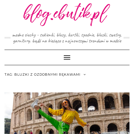
Skip
to
content
modne ciuchy - sukienki, bluzy, kurtki, spodnie, bluzki, swetry,
garnitury. bądź na bieżąco z najnowszymi trendami w modzie
Toggle
Navigation
TAG:
BLUZKI Z OZDOBNYMI RĘKAWAMI