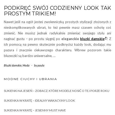
PODKRĘĆ SWÓJ CODZIENNY LOOK TAK
PROSTYM TRIKIEM!
Nawet jeśli na ogół jesteś zwolenniczką prostych stylizacji złożonych z
nieskomplikowanych ubrań, to też pewnie masz czasem ochotę coś
zmienić. Nie musisz jednak radykalnie zmieniać swojego stylu ani
naginać gustu – po prostu sięgnij po
eleganckie
bluzki damskie
! Z
ich pomocą na pewno skutecznie podkręcisz każdy look, dodając mu
pazura i znacznie ciekawszego charakteru. Wbrew pozorom takie
bluzeczki są bardzo uniwersalne, …
Bluzki damskie
,
Moda
-
by
paula
MODNE CIUCHY I UBRANIA
SUKIENKI NA JESIEŃ – ZOBACZ, KTÓRE MODELE NOSIĆ O TEJ PORZE ROKU
SUKIENKA W KRATĘ – IDEALNY WAKACYJNY LOOK
SUKIENKA W KRATĘ – JESIENNY MUST HAVE