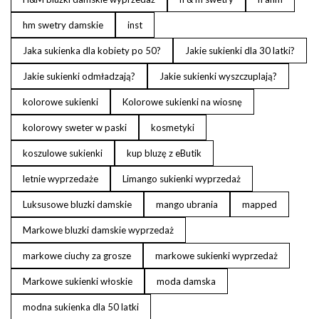
hm swetry damskie
inst
Jaka sukienka dla kobiety po 50?
Jakie sukienki dla 30 latki?
Jakie sukienki odmładzają?
Jakie sukienki wyszczuplają?
kolorowe sukienki
Kolorowe sukienki na wiosnę
kolorowy sweter w paski
kosmetyki
koszulowe sukienki
kup bluzę z eButik
letnie wyprzedaże
Limango sukienki wyprzedaż
Luksusowe bluzki damskie
mango ubrania
mapped
Markowe bluzki damskie wyprzedaż
markowe ciuchy za grosze
markowe sukienki wyprzedaż
Markowe sukienki włoskie
moda damska
modna sukienka dla 50 latki