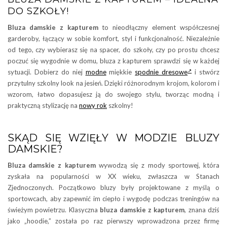
DO SZKOŁY!
Bluza damskie z kapturem
to nieodłączny element współczesnej
garderoby, łączący w sobie komfort, styl i funkcjonalność. Niezależnie
od tego, czy wybierasz się na spacer, do szkoły, czy po prostu chcesz
poczuć się wygodnie w domu, bluza z kapturem sprawdzi się w każdej
sytuacji. Dobierz do niej
modne
miękkie
spodnie dresowe
i stwórz
przytulny szkolny look na jesień. Dzięki różnorodnym krojom, kolorom i
wzorom, łatwo dopasujesz ją do swojego stylu, tworząc modną i
praktyczną stylizację na
nowy rok
szkolny!
SKĄD SIĘ WZIĘŁY W MODZIE BLUZY
DAMSKIE?
Bluza damskie z kapturem
wywodzą się z mody sportowej, która
zyskała na popularności w XX wieku, zwłaszcza w Stanach
Zjednoczonych. Początkowo bluzy były projektowane z myślą o
sportowcach, aby zapewnić im ciepło i wygodę podczas treningów na
świeżym powietrzu. Klasyczna
bluza damskie z kapturem
, znana dziś
jako „hoodie,” została po raz pierwszy wprowadzona przez firmę