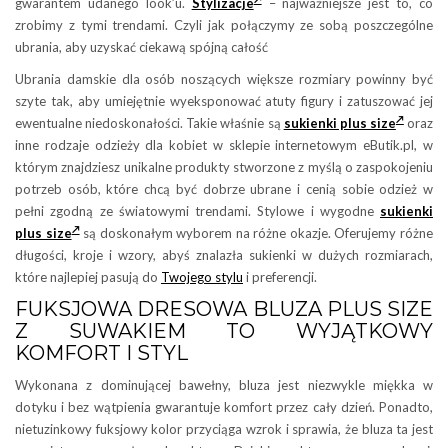
gwarantem udanego look’u.
Stylizacje
– najważniejsze jest to, co
zrobimy z tymi trendami. Czyli jak połączymy ze sobą poszczególne
ubrania, aby uzyskać ciekawą spójną całość
Ubrania damskie dla osób noszących większe rozmiary powinny być
szyte tak, aby umiejętnie wyeksponować atuty figury i zatuszować jej
ewentualne niedoskonałości. Takie właśnie są
sukienki plus size
oraz
inne rodzaje odzieży dla kobiet w sklepie internetowym eButik.pl, w
którym znajdziesz unikalne produkty stworzone z myślą o zaspokojeniu
potrzeb osób, które chcą być dobrze ubrane i cenią sobie odzież w
pełni zgodną ze światowymi trendami. Stylowe i wygodne
sukienki
plus size
są doskonałym wyborem na różne okazje. Oferujemy różne
długości, kroje i wzory, abyś znalazła sukienki w dużych rozmiarach,
które najlepiej pasują do
Twojego stylu
i preferencji.
FUKSJOWA DRESOWA BLUZA PLUS SIZE
Z SUWAKIEM TO WYJĄTKOWY
KOMFORT I STYL
Wykonana z dominującej bawełny, bluza jest niezwykle miękka w
dotyku i bez wątpienia gwarantuje komfort przez cały dzień. Ponadto,
nietuzinkowy fuksjowy kolor przyciąga wzrok i sprawia, że bluza ta jest