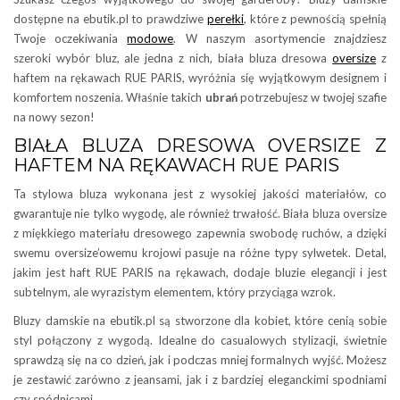
dostępne na ebutik.pl to prawdziwe
perełki
, które z pewnością spełnią
Twoje oczekiwania
modowe
. W naszym asortymencie znajdziesz
szeroki wybór bluz, ale jedna z nich, biała bluza dresowa
oversize
z
haftem na rękawach RUE PARIS, wyróżnia się wyjątkowym designem i
komfortem noszenia. Właśnie takich
ubrań
potrzebujesz w twojej szafie
na nowy sezon!
BIAŁA BLUZA DRESOWA OVERSIZE Z
HAFTEM NA RĘKAWACH RUE PARIS
Ta stylowa bluza wykonana jest z wysokiej jakości materiałów, co
gwarantuje nie tylko wygodę, ale również trwałość. Biała bluza oversize
z miękkiego materiału dresowego zapewnia swobodę ruchów, a dzięki
swemu oversize’owemu krojowi pasuje na różne typy sylwetek. Detal,
jakim jest haft RUE PARIS na rękawach, dodaje bluzie elegancji i jest
subtelnym, ale wyrazistym elementem, który przyciąga wzrok.
Bluzy damskie na ebutik.pl są stworzone dla kobiet, które cenią sobie
styl połączony z wygodą. Idealne do casualowych stylizacji, świetnie
sprawdzą się na co dzień, jak i podczas mniej formalnych wyjść. Możesz
je zestawić zarówno z jeansami, jak i z bardziej eleganckimi spodniami
czy spódnicami.