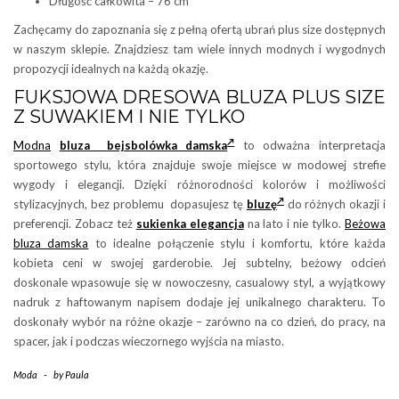
Długość całkowita – 76 cm
Zachęcamy do zapoznania się z pełną ofertą ubrań plus size dostępnych
w naszym sklepie. Znajdziesz tam wiele innych modnych i wygodnych
propozycji idealnych na każdą okazję.
FUKSJOWA DRESOWA BLUZA PLUS SIZE
Z SUWAKIEM I NIE TYLKO
Modna
bluza bejsbolówka damska
to odważna interpretacja
sportowego stylu, która znajduje swoje miejsce w modowej strefie
wygody i elegancji. Dzięki różnorodności kolorów i możliwości
stylizacyjnych, bez problemu dopasujesz tę
bluzę
do różnych okazji i
preferencji. Zobacz też
sukienka elegancja
na lato i nie tylko.
Beżowa
bluza damska
to idealne połączenie stylu i komfortu, które każda
kobieta ceni w swojej garderobie. Jej subtelny, beżowy odcień
doskonale wpasowuje się w nowoczesny, casualowy styl, a wyjątkowy
nadruk z haftowanym napisem dodaje jej unikalnego charakteru. To
doskonały wybór na różne okazje – zarówno na co dzień, do pracy, na
spacer, jak i podczas wieczornego wyjścia na miasto.
Moda
-
by
Paula