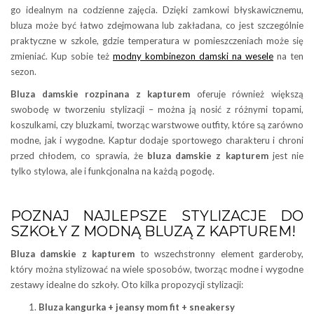
go idealnym na codzienne zajęcia. Dzięki zamkowi błyskawicznemu,
bluza może być łatwo zdejmowana lub zakładana, co jest szczególnie
praktyczne w szkole, gdzie temperatura w pomieszczeniach może się
zmieniać. Kup sobie też
modny kombinezon damski na wesele
na ten
sezon.
Bluza damskie rozpinana z kapturem
oferuje również większą
swobodę w tworzeniu stylizacji – można ją nosić z różnymi topami,
koszulkami, czy bluzkami, tworząc warstwowe outfity, które są zarówno
modne, jak i wygodne. Kaptur dodaje sportowego charakteru i chroni
przed chłodem, co sprawia, że
bluza damskie z kapturem
jest nie
tylko stylowa, ale i funkcjonalna na każdą pogodę.
POZNAJ NAJLEPSZE STYLIZACJE DO
SZKOŁY Z MODNĄ BLUZĄ Z KAPTUREM!
Bluza damskie z kapturem
to wszechstronny element garderoby,
który można stylizować na wiele sposobów, tworząc modne i wygodne
zestawy idealne do szkoły. Oto kilka propozycji stylizacji:
Bluza kangurka + jeansy mom fit + sneakersy