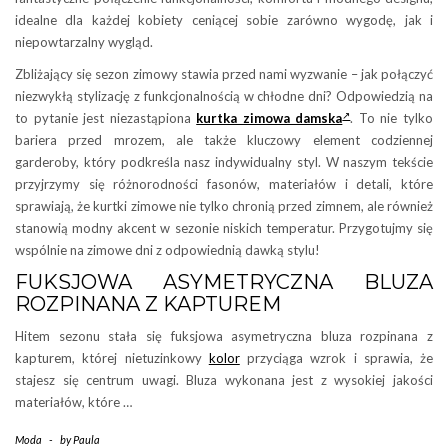
idealne dla każdej kobiety ceniącej sobie zarówno wygodę, jak i
niepowtarzalny wygląd.
Zbliżający się sezon zimowy stawia przed nami wyzwanie – jak połączyć
niezwykłą stylizację z funkcjonalnością w chłodne dni? Odpowiedzią na
to pytanie jest niezastąpiona
kurtka zimowa damska
. To nie tylko
bariera przed mrozem, ale także kluczowy element codziennej
garderoby, który podkreśla nasz indywidualny styl. W naszym tekście
przyjrzymy się różnorodności fasonów, materiałów i detali, które
sprawiają, że kurtki zimowe nie tylko chronią przed zimnem, ale również
stanowią modny akcent w sezonie niskich temperatur. Przygotujmy się
wspólnie na zimowe dni z odpowiednią dawką stylu!
FUKSJOWA ASYMETRYCZNA BLUZA
ROZPINANA Z KAPTUREM
Hitem sezonu stała się fuksjowa asymetryczna bluza rozpinana z
kapturem, której nietuzinkowy
kolor
przyciąga wzrok i sprawia, że
stajesz się centrum uwagi. Bluza wykonana jest z wysokiej jakości
materiałów, które …
Moda
-
by
Paula