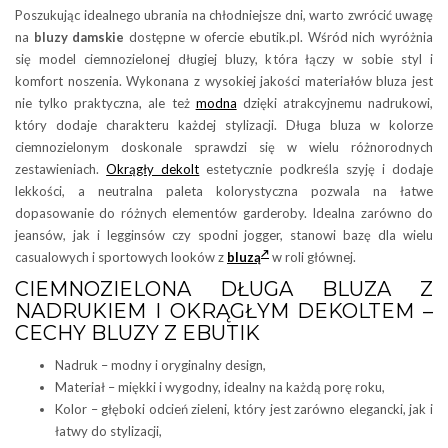
Poszukując idealnego ubrania na chłodniejsze dni, warto zwrócić uwagę
na
bluzy damskie
dostępne w ofercie ebutik.pl. Wśród nich wyróżnia
się model ciemnozielonej długiej bluzy, która łączy w sobie styl i
komfort noszenia. Wykonana z wysokiej jakości materiałów bluza jest
nie tylko praktyczna, ale też
modna
dzięki atrakcyjnemu nadrukowi,
który dodaje charakteru każdej stylizacji. Długa bluza w kolorze
ciemnozielonym doskonale sprawdzi się w wielu różnorodnych
zestawieniach.
Okrągły dekolt
estetycznie podkreśla szyję i dodaje
lekkości, a neutralna paleta kolorystyczna pozwala na łatwe
dopasowanie do różnych elementów garderoby. Idealna zarówno do
jeansów, jak i legginsów czy spodni jogger, stanowi bazę dla wielu
casualowych i sportowych looków z
bluzą
w roli głównej.
CIEMNOZIELONA DŁUGA BLUZA Z
NADRUKIEM I OKRĄGŁYM DEKOLTEM –
CECHY BLUZY Z EBUTIK
Nadruk – modny i oryginalny design,
Materiał – miękki i wygodny, idealny na każdą porę roku,
Kolor – głęboki odcień zieleni, który jest zarówno elegancki, jak i
łatwy do stylizacji,