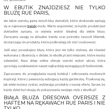
W EBUTIK ZNAJDZIESZ NIE TYLKO
BLUZĘ RUE PARIS,
ale także szeroką gamę innych bluz damskich, które doskonale wpisują
się w najnowsze
trendy
mody. Warto wspomnieć, że każdy produkt jest
dokładnie opisany, co ułatwia wybór idealnej dla siebie bluzy.
Zwracamy uwagę na aktualne trendy oraz potrzeby naszych klientek,
dostarczając im produkty, które podkreślają ich styl i osobowość.
Jeśli więc poszukujesz bluzy, która jest nie tylko stylowa, ale również
wykonana z dbałością o detale, to ebutik.pl jest miejscem, które musisz
odwiedzić. Nasz sklep online oferuje szeroki wybór ubrań, które
sprostają oczekiwaniom nawet najbardziej wymagających fashionistek.
Zapraszamy do przeglądania naszej kolekcji i odkrywania modowych
inspiracji, które z pewnością wzbogacą każdą garderobę. Przekonaj się,
jak wiele możesz zyskać, wybierając produkty z naszej oferty. Spraw, by
każdy dzień był okazją do pokazywania swojego stylu z ebutik.pl!
BIAŁA BLUZA DRESOWA OVERSIZE Z
HAFTEM NA RĘKAWACH RUE PARIS I NIE
TYLKO