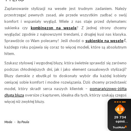
Zaplanowanie stylizacji na wesele jest trudnym zadaniem. Należy
przestrzegać pewnych zasad, ale przede wszystkim zadbać o swój
komfort i wspaniały wygląd. Wiele z nas staje przed dylematem:
sukienka czy
kombinezon na wesele
? Z jednej strony chcemy
wyglądać zgodnie z najnowszymi trendami, z drugiej kusi nas klasyka.
Sprawdźcie co Wam polecamy! Jeśli chodzi o
sukienkie na wesele
,
każdego roku pojawia się coraz to więcej modeli, które są absolutnym
hitem.
Szukasz stylowej i wygodnej bluzy, która świetnie sprawdzi się zarówno
podczas chłodniejszych dni, jak i jako element casualowych stylizacji?
Bluzy damskie z ebutik.pl to doskonały wybór dla każdej kobiety
ceniącej sobie komfort i modne rozwiązania. Dziś chcemy przedstawić
model, który skradł serca naszych klientek –
pomarańczowo-żółta
długa bluza
oversize z kapturem, idealna dla tych, którzy szukają czegoś
więcej niż zwykłej bluzy.
4.9
29 734
opinii
Moda
-
by
Paula
z całego
okresu