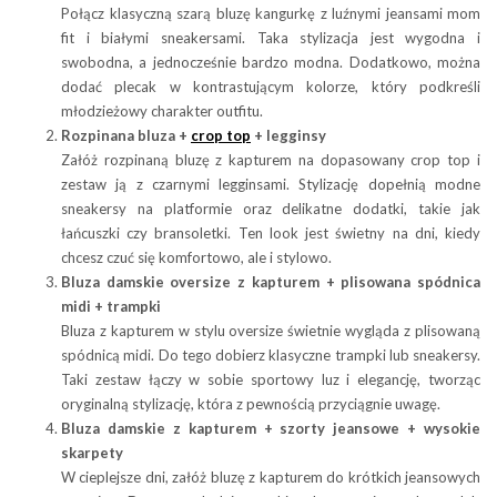
Połącz klasyczną szarą bluzę kangurkę z luźnymi jeansami mom
fit i białymi sneakersami. Taka stylizacja jest wygodna i
swobodna, a jednocześnie bardzo modna. Dodatkowo, można
dodać plecak w kontrastującym kolorze, który podkreśli
młodzieżowy charakter outfitu.
Rozpinana bluza +
crop top
+ legginsy
Załóż rozpinaną bluzę z kapturem na dopasowany crop top i
zestaw ją z czarnymi legginsami. Stylizację dopełnią modne
sneakersy na platformie oraz delikatne dodatki, takie jak
łańcuszki czy bransoletki. Ten look jest świetny na dni, kiedy
chcesz czuć się komfortowo, ale i stylowo.
Bluza damskie oversize z kapturem + plisowana spódnica
midi + trampki
Bluza z kapturem w stylu oversize świetnie wygląda z plisowaną
spódnicą midi. Do tego dobierz klasyczne trampki lub sneakersy.
Taki zestaw łączy w sobie sportowy luz i elegancję, tworząc
oryginalną stylizację, która z pewnością przyciągnie uwagę.
Bluza damskie z kapturem + szorty jeansowe + wysokie
skarpety
W cieplejsze dni, załóż bluzę z kapturem do krótkich jeansowych