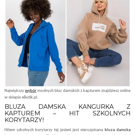
Największy
wybór
modnych bluz damskich z kapturem znajdziesz online
w sklepie eButik.pl.
BLUZA DAMSKA KANGURKA Z
KAPTUREM – HIT SZKOLNYCH
KORYTARZY!
Hitem szkolnych korytarzy tej jesieni jest nierozpinana
bluza damska