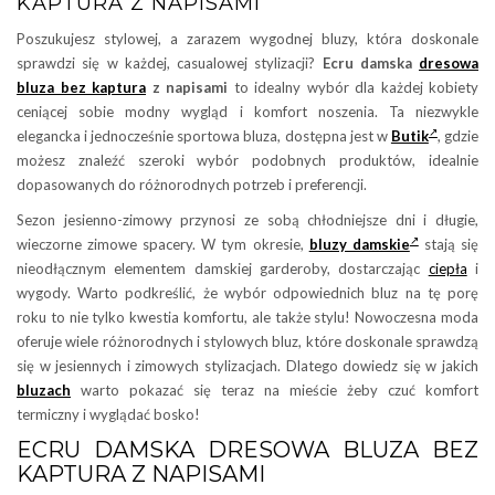
KAPTURA Z NAPISAMI
Poszukujesz stylowej, a zarazem wygodnej bluzy, która doskonale
sprawdzi się w każdej, casualowej stylizacji?
Ecru damska
dresowa
bluza bez kaptura
z napisami
to idealny wybór dla każdej kobiety
ceniącej sobie modny wygląd i komfort noszenia. Ta niezwykle
elegancka i jednocześnie sportowa bluza, dostępna jest w
Butik
, gdzie
możesz znaleźć szeroki wybór podobnych produktów, idealnie
dopasowanych do różnorodnych potrzeb i preferencji.
Sezon jesienno-zimowy przynosi ze sobą chłodniejsze dni i długie,
wieczorne zimowe spacery. W tym okresie,
bluzy damskie
stają się
nieodłącznym elementem damskiej garderoby, dostarczając
ciepła
i
wygody. Warto podkreślić, że wybór odpowiednich bluz na tę porę
roku to nie tylko kwestia komfortu, ale także stylu! Nowoczesna moda
oferuje wiele różnorodnych i stylowych bluz, które doskonale sprawdzą
się w jesiennych i zimowych stylizacjach. Dlatego dowiedz się w jakich
bluzach
warto pokazać się teraz na mieście żeby czuć komfort
termiczny i wyglądać bosko!
ECRU DAMSKA DRESOWA BLUZA BEZ
KAPTURA Z NAPISAMI