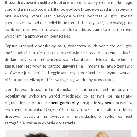
Bluza dresowa damskie z kapturem
to doskonały element szkolnego
ubioru dla nastolatków z kilku powodów. Przede wszystkim, zapewnia
ona wygodę, która jest niezwykle ważna podczas długich godzin
spędzanych w szkole. Miękki materiał i luźny krój pozwalają na
swobodę ruchów, co sprawia, że
bluza adidas damska
jest idealnym
wyborem na aktywne dni pełne zajęć.
Kaptur stanowi dodatkowy atut, zwłaszcza w chłodniejsze dni, gdy
może pełnić funkcję ochrony przed wiatrem czy deszczem, a także
dodaje stylizacji młodzieżowego charakteru.
Bluza damskie z
kapturem
jest również bardzo uniwersalna – można ją łatwo zestawić
zarówno z jeansami, jak i legginsami czy spodniami dresowymi, tworząc
różnorodne stylizacje, które wpisują się w szkolny dress code.
Dodatkowo,
bluza nike damska
z kapturem jest modnym i
popularnym wyborem wśród młodzieży, co sprawia, że nastolatki
chętnie sięgają po ten
element garderoby
, czując się
stylowo
i pewnie w
szkolnym otoczeniu. Dzięki różnorodnym wzorom i kolorom, bluza
dresowa pozwala na wyrażenie indywidualnego stylu, co jest
szczególnie ważne w okresie dorastania.