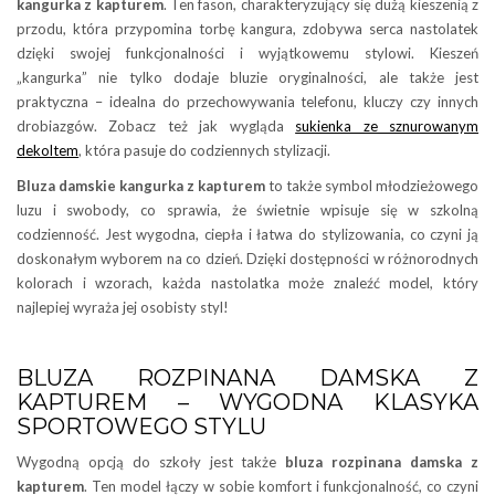
kangurka z kapturem
. Ten fason, charakteryzujący się dużą kieszenią z
przodu, która przypomina torbę kangura, zdobywa serca nastolatek
dzięki swojej funkcjonalności i wyjątkowemu stylowi. Kieszeń
„kangurka” nie tylko dodaje bluzie oryginalności, ale także jest
praktyczna – idealna do przechowywania telefonu, kluczy czy innych
drobiazgów. Zobacz też jak wygląda
sukienka ze sznurowanym
dekoltem
, która pasuje do codziennych stylizacji.
Bluza damskie kangurka z kapturem
to także symbol młodzieżowego
luzu i swobody, co sprawia, że świetnie wpisuje się w szkolną
codzienność. Jest wygodna, ciepła i łatwa do stylizowania, co czyni ją
doskonałym wyborem na co dzień. Dzięki dostępności w różnorodnych
kolorach i wzorach, każda nastolatka może znaleźć model, który
najlepiej wyraża jej osobisty styl!
BLUZA ROZPINANA DAMSKA Z
KAPTUREM – WYGODNA KLASYKA
SPORTOWEGO STYLU
Wygodną opcją do szkoły jest także
bluza rozpinana damska z
kapturem
. Ten model łączy w sobie komfort i funkcjonalność, co czyni