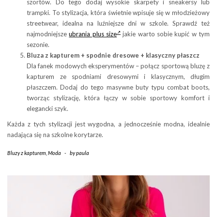
szortów. Do tego dodaj wysokie skarpety i sneakersy lub
trampki. To stylizacja, która świetnie wpisuje się w młodzieżowy
streetwear, idealna na luźniejsze dni w szkole. Sprawdź też
najmodniejsze
ubrania plus size
jakie warto sobie kupić w tym
sezonie.
Bluza z kapturem + spodnie dresowe + klasyczny płaszcz
Dla fanek modowych eksperymentów – połącz sportową bluzę z
kapturem ze spodniami dresowymi i klasycznym, długim
płaszczem. Dodaj do tego masywne buty typu combat boots,
tworząc stylizację, która łączy w sobie sportowy komfort i
elegancki szyk.
Każda z tych stylizacji jest wygodna, a jednocześnie modna, idealnie
nadająca się na szkolne korytarze.
Bluzy z kapturem
,
Moda
-
by
paula