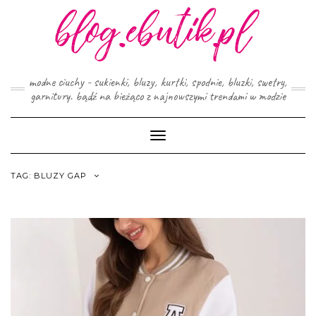
Skip
to
content
modne ciuchy - sukienki, bluzy, kurtki, spodnie, bluzki, swetry,
garnitury. bądź na bieżąco z najnowszymi trendami w modzie
Toggle
Navigation
TAG:
BLUZY GAP