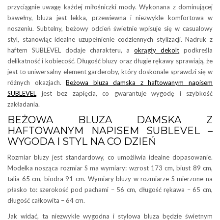
przyciągnie uwagę każdej miłośniczki mody. Wykonana z dominującej
bawełny, bluza jest lekka, przewiewna i niezwykle komfortowa w
noszeniu. Subtelny, beżowy odcień świetnie wpisuje się w casualowy
styl, stanowiąc idealne uzupełnienie codziennych stylizacji. Nadruk z
haftem SUBLEVEL dodaje charakteru, a
okrągły dekolt
podkreśla
delikatność i kobiecość. Długość bluzy oraz długie rękawy sprawiają, że
jest to uniwersalny element garderoby, który doskonale sprawdzi się w
różnych okazjach.
Beżowa bluza damska z haftowanym napisem
SUBLEVEL
jest bez zapięcia, co gwarantuje wygodę i szybkość
zakładania.
BEŻOWA BLUZA DAMSKA Z
HAFTOWANYM NAPISEM SUBLEVEL –
WYGODA I STYL NA CO DZIEŃ
Rozmiar bluzy jest standardowy, co umożliwia idealne dopasowanie.
Modelka nosząca rozmiar S ma wymiary: wzrost 173 cm, biust 89 cm,
talia 65 cm, biodra 91 cm. Wymiary bluzy w rozmiarze S mierzone na
płasko to: szerokość pod pachami – 56 cm, długość rękawa – 65 cm,
długość całkowita – 64 cm.
Jak widać, ta niezwykle wygodna i stylowa bluza będzie świetnym