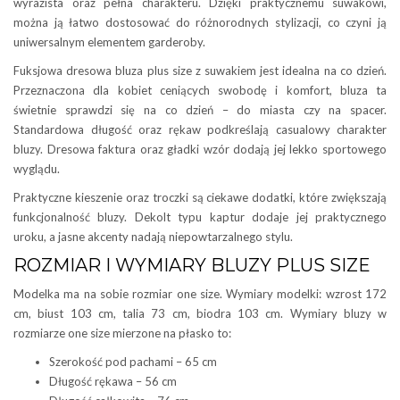
wyrazista oraz pełna charakteru. Dzięki praktycznemu suwakowi,
można ją łatwo dostosować do różnorodnych stylizacji, co czyni ją
uniwersalnym elementem garderoby.
Fuksjowa dresowa bluza plus size z suwakiem jest idealna na co dzień.
Przeznaczona dla kobiet ceniących swobodę i komfort, bluza ta
świetnie sprawdzi się na co dzień – do miasta czy na spacer.
Standardowa długość oraz rękaw podkreślają casualowy charakter
bluzy. Dresowa faktura oraz gładki wzór dodają jej lekko sportowego
wyglądu.
Praktyczne kieszenie oraz troczki są ciekawe dodatki, które zwiększają
funkcjonalność bluzy. Dekolt typu kaptur dodaje jej praktycznego
uroku, a jasne akcenty nadają niepowtarzalnego stylu.
ROZMIAR I WYMIARY BLUZY PLUS SIZE
Modelka ma na sobie rozmiar one size. Wymiary modelki: wzrost 172
cm, biust 103 cm, talia 73 cm, biodra 103 cm. Wymiary bluzy w
rozmiarze one size mierzone na płasko to:
Szerokość pod pachami – 65 cm
Długość rękawa – 56 cm