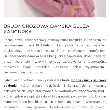
BRUDNORÓŻOWA DAMSKA BLUZA
KANGURKA
Poznaj nową, brudnoróżową damską bluzę kangurkę z kapturem od
renomowanej marki RELEVANCE. Ta stylowa bluza jest wyrazem
doskonałego połączenia elegancji z codziennym komfortem.
Brudnoróżowa damska bluza kangurka
z najwyższej jakości bawełny,
bluza gwarantuje niezwykłą wygodę użytkowania, a jednocześnie
podkreśla Twoją naturalną kobiecość dzięki wyjątkowemu,
ciemnoróżowemu kolorowi.
Latem wśród kobiet hitem są zwłaszcza
białe
modne ciuchy
ażurowe
sukienki
, które pięknie rozjaśniają i kojarzą się z niewinną
dziewczęcością. Wybieraj modele o swobodnym, trapezowym kroju,
które nigdzie nie opinają sylwetki i zapewniają przewiewność. Dla nas
numerem jeden jest biała sukienka boho do kolan, z wycięciami na
ramionach, luźnymi rękawami do łokcia oraz poziomymi, ażurowymi