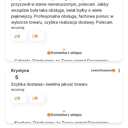
przyszedł w stanie nienaruszonym, polecam. Jakby
wszędzie była taka obsługa, świat byłby o wiele
piękniejszy. Profesjonalna obsługa, fachowa pomoc w
wyborze towaru, szybka realizacja dostawy. Polecam.
wczoraj
0
0
Komentarz sklepu
Gabriela, Dziękujemy za Twoją opinię! Doceniamy
czas poświęcony na podzielenie się z nami Twoim
Krystyna
zweryfikowano
doświadczeniem. Jesteśmy szczęśliwi, że mamy
5
takich klientów. Z pozdrowieniami, obsługa sklepu.
Szybka dostawa i świetna jakość towaru
wczoraj
0
0
Komentarz sklepu
Krystyna, Dziękujemy za Twoją opinię! Doceniamy