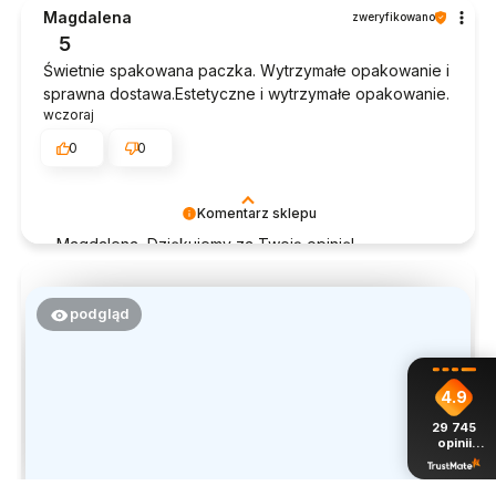
czas poświęcony na podzielenie się z nami Twoim
Magdalena
zweryfikowano
doświadczeniem. Jesteśmy szczęśliwi, że mamy
5
takich klientów. Z pozdrowieniami, obsługa sklepu.
Świetnie spakowana paczka. Wytrzymałe opakowanie i
sprawna dostawa.Estetyczne i wytrzymałe opakowanie.
wczoraj
0
0
Komentarz sklepu
Magdalena, Dziękujemy za Twoją opinię!
Doceniamy czas poświęcony na podzielenie się z
nami Twoim doświadczeniem. Jesteśmy szczęśliwi,
że mamy takich klientów. Z pozdrowieniami, obsługa
podgląd
sklepu.
4.9
29 745
opinii
z całego
okresu