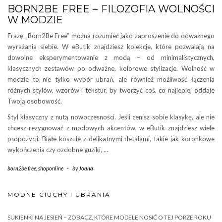
BORN2BE FREE – FILOZOFIA WOLNOŚCI
W MODZIE
Frazę „Born2Be Free” można rozumieć jako zaproszenie do odważnego
wyrażania siebie. W eButik znajdziesz kolekcje, które pozwalają na
dowolne eksperymentowanie z modą – od minimalistycznych,
klasycznych zestawów po odważne, kolorowe stylizacje. Wolność w
modzie to nie tylko wybór ubrań, ale również możliwość łączenia
różnych stylów, wzorów i tekstur, by tworzyć coś, co najlepiej oddaje
Twoją osobowość.
Styl klasyczny z nutą nowoczesności. Jeśli cenisz sobie klasykę, ale nie
chcesz rezygnować z modowych akcentów, w eButik znajdziesz wiele
propozycji. Białe koszule z delikatnymi detalami, takie jak koronkowe
wykończenia czy ozdobne guziki, …
born2be free
,
shoponline
-
by
Joana
MODNE CIUCHY I UBRANIA
SUKIENKI NA JESIEŃ – ZOBACZ, KTÓRE MODELE NOSIĆ O TEJ PORZE ROKU