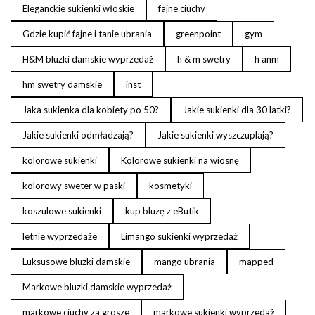
Eleganckie sukienki włoskie
fajne ciuchy
Gdzie kupić fajne i tanie ubrania
greenpoint
gym
H&M bluzki damskie wyprzedaż
h & m swetry
h anm
hm swetry damskie
inst
Jaka sukienka dla kobiety po 50?
Jakie sukienki dla 30 latki?
Jakie sukienki odmładzają?
Jakie sukienki wyszczuplają?
kolorowe sukienki
Kolorowe sukienki na wiosnę
kolorowy sweter w paski
kosmetyki
koszulowe sukienki
kup bluzę z eButik
letnie wyprzedaże
Limango sukienki wyprzedaż
Luksusowe bluzki damskie
mango ubrania
mapped
Markowe bluzki damskie wyprzedaż
markowe ciuchy za grosze
markowe sukienki wyprzedaż