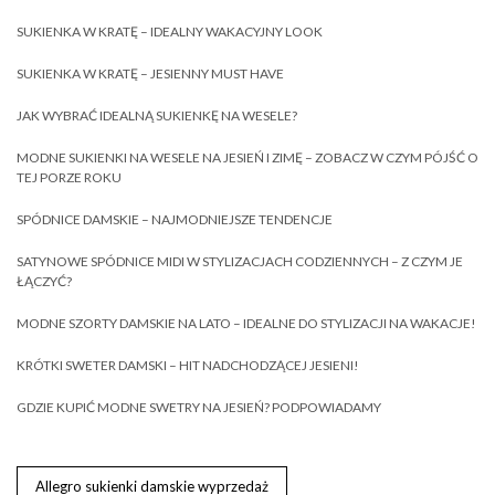
SUKIENKA W KRATĘ – IDEALNY WAKACYJNY LOOK
SUKIENKA W KRATĘ – JESIENNY MUST HAVE
JAK WYBRAĆ IDEALNĄ SUKIENKĘ NA WESELE?
MODNE SUKIENKI NA WESELE NA JESIEŃ I ZIMĘ – ZOBACZ W CZYM PÓJŚĆ O
TEJ PORZE ROKU
SPÓDNICE DAMSKIE – NAJMODNIEJSZE TENDENCJE
SATYNOWE SPÓDNICE MIDI W STYLIZACJACH CODZIENNYCH – Z CZYM JE
ŁĄCZYĆ?
MODNE SZORTY DAMSKIE NA LATO – IDEALNE DO STYLIZACJI NA WAKACJE!
KRÓTKI SWETER DAMSKI – HIT NADCHODZĄCEJ JESIENI!
GDZIE KUPIĆ MODNE SWETRY NA JESIEŃ? PODPOWIADAMY
Allegro sukienki damskie wyprzedaż