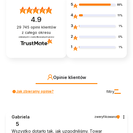
5
88%
4
11%
4.9
3
1%
29 745
opinii klientów
z całego okresu
2
0%
zebranych i zweryfikowanych przez
1
1%
Opinie klientów
Jak zbieramy opinie?
filtry
Gabriela
zweryfikowano
5
Wszystko dotarło tak, jak uzgodniliśmy. Towar