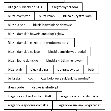
Allegro sukienki do 50 zł
allegro wyprzedaż
bluza oversized
bluza relab
bluza z kryształkami
bluz dla par
bluzki bawełniane damskie
bluzki damskie bawełniane długi rękaw
Bluzki damskie eleganckie producent polski
bluzki damskie na lato
bluzki damskie wyprzedaż
bluzki letnie damskie
bluzki z krótkim rękawem
bluz relab
bluzy dla par
bonprix sweter
buty
by lalala
ccc
Czy kolorowe sukienki są modne?
dress code
drogeria ebutik.pl
Elegancka sukienka dla 50 latki
eleganckie bluzki damskie
eleganckie spodnie damskie
Eleganckie sukienki wyprzedaż