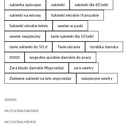
sukienka quiosque
sukienki
sukienki dla 60 latki
sukienki na wiosnę
Sukienki włoskie i francuskie
Sukienki włoskie letnie
sweter w paski
sweter świąteczny
tanie sukienki dla 50 latki
tanie sukienki do 50 zł
Tanie ubrania
torebka damska
ttttttt
wygodne spodnie damskie do pracy
Zara bluzki damskie Wyprzedaż
zara swetry
Zwiewne sukienki na lato wyprzedaż
świąteczne swetry
ADIDAS
AKCESORIA DAMSKIE
AKCESORIA MĘSKIE