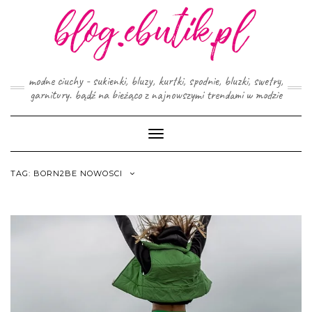
Skip
to
content
modne ciuchy - sukienki, bluzy, kurtki, spodnie, bluzki, swetry,
garnitury. bądź na bieżąco z najnowszymi trendami w modzie
Toggle
Navigation
TAG:
BORN2BE NOWOSCI