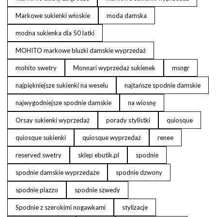
Markowe sukienki włoskie
moda damska
modna sukienka dla 50 latki
MOHITO markowe bluzki damskie wyprzedaż
mohito swetry
Monnari wyprzedaż sukienek
msngr
najpiękniejsze sukienki na weselu
najtańsze spodnie damskie
najwygodniejsze spodnie damskie
na wiosnę
Orsay sukienki wyprzedaż
porady stylistki
quiosque
quiosque sukienki
quiosque wyprzedaż
renee
reserved swetry
sklep ebutik.pl
spodnie
spodnie damskie wyprzedaże
spodnie dzwony
spodnie plazzo
spodnie szwedy
Spodnie z szerokimi nogawkami
stylizacje