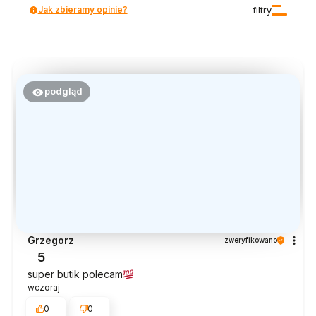
Jak zbieramy opinie?
filtry
podgląd
Grzegorz
zweryfikowano
5
super butik polecam
wczoraj
0
0