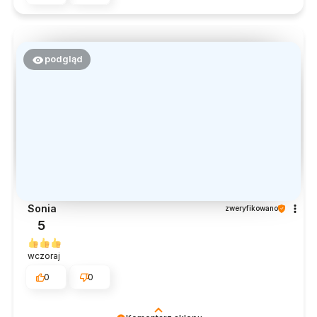
podgląd
Sonia
zweryfikowano
5
wczoraj
0
0