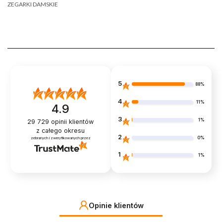
ZEGARKI DAMSKIE
5
88%
4
11%
4.9
3
1%
29 729
opinii klientów
z całego okresu
2
0%
zebranych i zweryfikowanych przez
1
1%
Opinie klientów