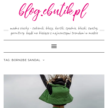
Skip
to
content
modne ciuchy - sukienki, bluzy, kurtki, spodnie, bluzki, swetry,
garnitury. bądź na bieżąco z najnowszymi trendami w modzie
Toggle
Navigation
TAG:
BORN2BE SANDAL