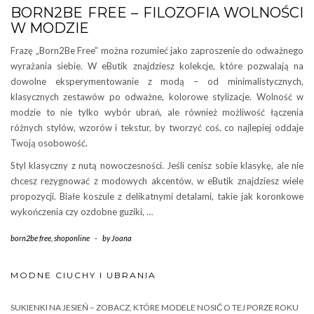
BORN2BE FREE – FILOZOFIA WOLNOŚCI
W MODZIE
Frazę „Born2Be Free” można rozumieć jako zaproszenie do odważnego
wyrażania siebie. W eButik znajdziesz kolekcje, które pozwalają na
dowolne eksperymentowanie z modą – od minimalistycznych,
klasycznych zestawów po odważne, kolorowe stylizacje. Wolność w
modzie to nie tylko wybór ubrań, ale również możliwość łączenia
różnych stylów, wzorów i tekstur, by tworzyć coś, co najlepiej oddaje
Twoją osobowość.
Styl klasyczny z nutą nowoczesności. Jeśli cenisz sobie klasykę, ale nie
chcesz rezygnować z modowych akcentów, w eButik znajdziesz wiele
propozycji. Białe koszule z delikatnymi detalami, takie jak koronkowe
wykończenia czy ozdobne guziki, …
born2be free
,
shoponline
-
by
Joana
MODNE CIUCHY I UBRANIA
SUKIENKI NA JESIEŃ – ZOBACZ, KTÓRE MODELE NOSIĆ O TEJ PORZE ROKU