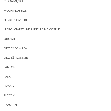
MODA MĘSKA
MODA PLUS SIZE
NERKI I SASZETKI
NIEPOWTARZALNE SUKIENKI NA WESELE
OBUWIE
ODZIEŻ DAMSKA
ODZIEŻ PLUS SIZE
PANTONE
PASKI
PIŻAMY
PLECAKI
PŁASZCZE