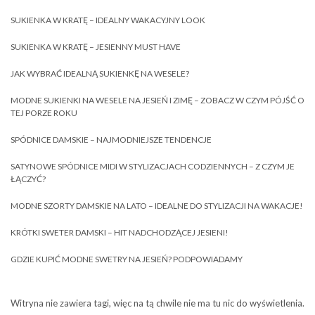
SUKIENKA W KRATĘ – IDEALNY WAKACYJNY LOOK
SUKIENKA W KRATĘ – JESIENNY MUST HAVE
JAK WYBRAĆ IDEALNĄ SUKIENKĘ NA WESELE?
MODNE SUKIENKI NA WESELE NA JESIEŃ I ZIMĘ – ZOBACZ W CZYM PÓJŚĆ O
TEJ PORZE ROKU
SPÓDNICE DAMSKIE – NAJMODNIEJSZE TENDENCJE
SATYNOWE SPÓDNICE MIDI W STYLIZACJACH CODZIENNYCH – Z CZYM JE
ŁĄCZYĆ?
MODNE SZORTY DAMSKIE NA LATO – IDEALNE DO STYLIZACJI NA WAKACJE!
KRÓTKI SWETER DAMSKI – HIT NADCHODZĄCEJ JESIENI!
GDZIE KUPIĆ MODNE SWETRY NA JESIEŃ? PODPOWIADAMY
Witryna nie zawiera tagi, więc na tą chwile nie ma tu nic do wyświetlenia.