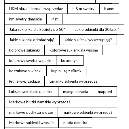
H&M bluzki damskie wyprzedaż
h & m swetry
h anm
hm swetry damskie
inst
Jaka sukienka dla kobiety po 50?
Jakie sukienki dla 30 latki?
Jakie sukienki odmładzają?
Jakie sukienki wyszczuplają?
kolorowe sukienki
Kolorowe sukienki na wiosnę
kolorowy sweter w paski
kosmetyki
koszulowe sukienki
kup bluzę z eButik
letnie wyprzedaże
Limango sukienki wyprzedaż
Luksusowe bluzki damskie
mango ubrania
mapped
Markowe bluzki damskie wyprzedaż
markowe ciuchy za grosze
markowe sukienki wyprzedaż
Markowe sukienki włoskie
moda damska