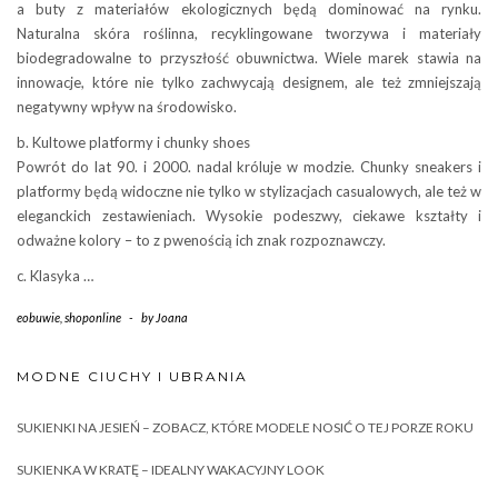
a buty z materiałów ekologicznych będą dominować na rynku.
Naturalna skóra roślinna, recyklingowane tworzywa i materiały
biodegradowalne to przyszłość obuwnictwa. Wiele marek stawia na
innowacje, które nie tylko zachwycają designem, ale też zmniejszają
negatywny wpływ na środowisko.
b. Kultowe platformy i chunky shoes
Powrót do lat 90. i 2000. nadal króluje w modzie. Chunky sneakers i
platformy będą widoczne nie tylko w stylizacjach casualowych, ale też w
eleganckich zestawieniach. Wysokie podeszwy, ciekawe kształty i
odważne kolory – to z pwenością ich znak rozpoznawczy.
c. Klasyka …
eobuwie
,
shoponline
-
by
Joana
MODNE CIUCHY I UBRANIA
SUKIENKI NA JESIEŃ – ZOBACZ, KTÓRE MODELE NOSIĆ O TEJ PORZE ROKU
SUKIENKA W KRATĘ – IDEALNY WAKACYJNY LOOK