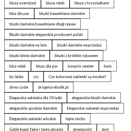
bluza oversized
bluza relab
bluza z kryształkami
bluz dla par
bluzki bawełniane damskie
bluzki damskie bawełniane długi rękaw
Bluzki damskie eleganckie producent polski
bluzki damskie na lato
bluzki damskie wyprzedaż
bluzki letnie damskie
bluzki z krótkim rękawem
bluz relab
bluzy dla par
bonprix sweter
buty
by lalala
ccc
Czy kolorowe sukienki są modne?
dress code
drogeria ebutik.pl
Elegancka sukienka dla 50 latki
eleganckie bluzki damskie
eleganckie spodnie damskie
Eleganckie sukienki wyprzedaż
Eleganckie sukienki włoskie
fajne ciuchy
Gdzie kupić fajne i tanie ubrania
greenpoint
gym