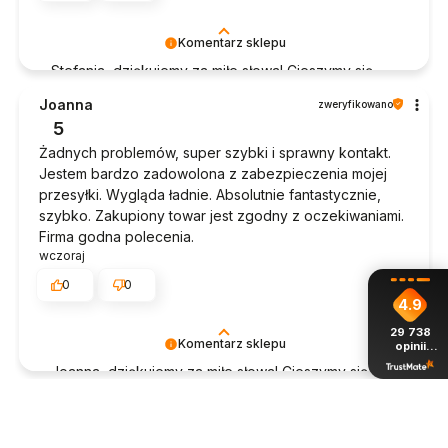
Komentarz sklepu
Stefania, dziękujemy za miłe słowa! Cieszymy się,
że zakup przeszedł bezproblemowo, oraz, że
Joanna
zweryfikowano
możemy zapewnić odpowiednią obsługę tak
5
świetnym klientom. Dziękujemy raz jeszcze!
Żadnych problemów, super szybki i sprawny kontakt.
Jestem bardzo zadowolona z zabezpieczenia mojej
przesyłki. Wygląda ładnie. Absolutnie fantastycznie,
szybko. Zakupiony towar jest zgodny z oczekiwaniami.
Firma godna polecenia.
wczoraj
0
0
4.9
29 738
Komentarz sklepu
opinii
z całego
Joanna, dziękujemy za miłe słowa! Cieszymy się, że
okresu
zakup przeszedł bezproblemowo, oraz, że
Krzysztof
zweryfikowano
możemy zapewnić odpowiednią obsługę tak
5
świetnym klientom. Dziękujemy raz jeszcze!