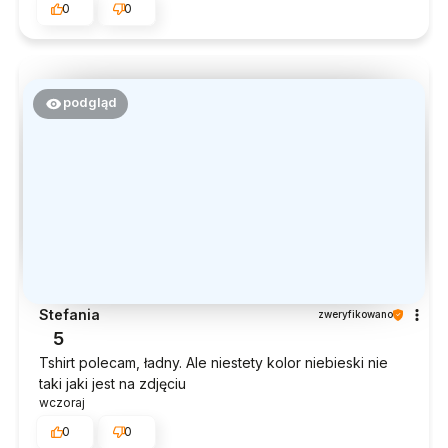
0
0
podgląd
Stefania
zweryfikowano
5
Tshirt polecam, ładny. Ale niestety kolor niebieski nie
taki jaki jest na zdjęciu
wczoraj
0
0