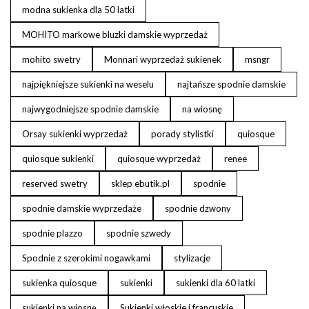
modna sukienka dla 50 latki
MOHITO markowe bluzki damskie wyprzedaż
mohito swetry
Monnari wyprzedaż sukienek
msngr
najpiękniejsze sukienki na weselu
najtańsze spodnie damskie
najwygodniejsze spodnie damskie
na wiosnę
Orsay sukienki wyprzedaż
porady stylistki
quiosque
quiosque sukienki
quiosque wyprzedaż
renee
reserved swetry
sklep ebutik.pl
spodnie
spodnie damskie wyprzedaże
spodnie dzwony
spodnie plazzo
spodnie szwedy
Spodnie z szerokimi nogawkami
stylizacje
sukienka quiosque
sukienki
sukienki dla 60 latki
sukienki na wiosnę
Sukienki włoskie i francuskie