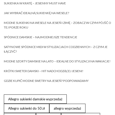
SUKIENKA W KRATĘ – JESIENNY MUST HAVE
JAK WYBRAĆ IDEALNĄ SUKIENKĘ NA WESELE?
MODNE SUKIENKI NA WESELE NA JESIEŃ I ZIMĘ – ZOBACZ W CZYM PÓJŚĆ O
TEJ PORZE ROKU
SPÓDNICE DAMSKIE – NAJMODNIEJSZE TENDENCJE
SATYNOWE SPÓDNICE MIDI W STYLIZACJACH CODZIENNYCH – Z CZYM JE
ŁĄCZYĆ?
MODNE SZORTY DAMSKIE NA LATO – IDEALNE DO STYLIZACJI NA WAKACJE!
KRÓTKI SWETER DAMSKI – HIT NADCHODZĄCEJ JESIENI!
GDZIE KUPIĆ MODNE SWETRY NA JESIEŃ? PODPOWIADAMY
Allegro sukienki damskie wyprzedaż
Allegro sukienki do 50 zł
allegro wyprzedaż