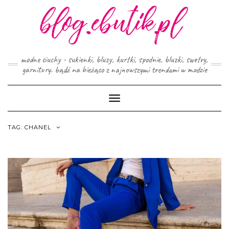
Skip
to
content
modne ciuchy - sukienki, bluzy, kurtki, spodnie, bluzki, swetry,
garnitury. bądź na bieżąco z najnowszymi trendami w modzie
Toggle
Navigation
TAG:
CHANEL