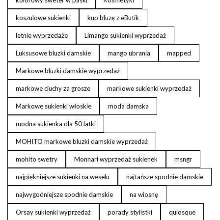
kolorowy sweter w paski
kosmetyki
koszulowe sukienki
kup bluzę z eButik
letnie wyprzedaże
Limango sukienki wyprzedaż
Luksusowe bluzki damskie
mango ubrania
mapped
Markowe bluzki damskie wyprzedaż
markowe ciuchy za grosze
markowe sukienki wyprzedaż
Markowe sukienki włoskie
moda damska
modna sukienka dla 50 latki
MOHITO markowe bluzki damskie wyprzedaż
mohito swetry
Monnari wyprzedaż sukienek
msngr
najpiękniejsze sukienki na weselu
najtańsze spodnie damskie
najwygodniejsze spodnie damskie
na wiosnę
Orsay sukienki wyprzedaż
porady stylistki
quiosque