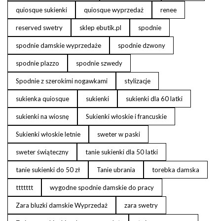
quiosque sukienki
quiosque wyprzedaż
renee
reserved swetry
sklep ebutik.pl
spodnie
spodnie damskie wyprzedaże
spodnie dzwony
spodnie plazzo
spodnie szwedy
Spodnie z szerokimi nogawkami
stylizacje
sukienka quiosque
sukienki
sukienki dla 60 latki
sukienki na wiosnę
Sukienki włoskie i francuskie
Sukienki włoskie letnie
sweter w paski
sweter świąteczny
tanie sukienki dla 50 latki
tanie sukienki do 50 zł
Tanie ubrania
torebka damska
ttttttt
wygodne spodnie damskie do pracy
Zara bluzki damskie Wyprzedaż
zara swetry