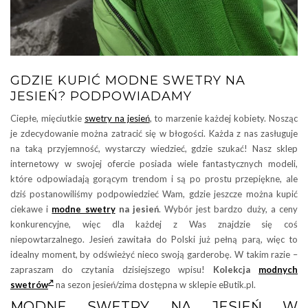
GDZIE KUPIĆ MODNE SWETRY NA
JESIEŃ? PODPOWIADAMY
Ciepłe, mięciutkie
swetry na jesień
, to marzenie każdej kobiety. Nosząc
je zdecydowanie można zatracić się w błogości. Każda z nas zasługuje
na taką przyjemność, wystarczy wiedzieć, gdzie szukać! Nasz sklep
internetowy w swojej ofercie posiada wiele fantastycznych modeli,
które odpowiadają gorącym trendom i są po prostu przepiękne, ale
dziś postanowiliśmy podpowiedzieć Wam, gdzie jeszcze można kupić
ciekawe i
modne swetry
na jesień
. Wybór jest bardzo duży, a ceny
konkurencyjne, więc dla każdej z Was znajdzie się coś
niepowtarzalnego. Jesień zawitała do Polski już pełną parą, więc to
idealny moment, by odświeżyć nieco swoją garderobę. W takim razie –
zapraszam do czytania dzisiejszego wpisu!
Kolekcja
modnych
swetrów
na sezon jesień/zima dostępna w sklepie eButik.pl.
MODNE SWETRY NA JESIEŃ W