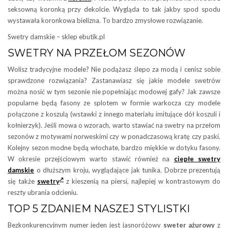
seksowną koronką przy dekolcie. Wygląda to tak jakby spod spodu
wystawała koronkowa bielizna. To bardzo zmysłowe rozwiązanie.
Swetry damskie – sklep ebutik.pl
SWETRY NA PRZEŁOM SEZONÓW
Wolisz tradycyjne modele? Nie podążasz ślepo za modą i cenisz sobie
sprawdzone rozwiązania? Zastanawiasz się jakie modele swetrów
można nosić w tym sezonie nie popełniając modowej gafy? Jak zawsze
popularne będą fasony ze splotem w formie warkocza czy modele
połączone z koszulą (wstawki z innego materiału imitujące dół koszuli i
kołnierzyk). Jeśli mowa o wzorach, warto stawiać na swetry na przełom
sezonów z motywami norweskimi czy w ponadczasową kratę czy paski.
Kolejny sezon modne będą włochate, bardzo miękkie w dotyku fasony.
W okresie przejściowym warto stawić również na
ciepłe swetry
damskie
o dłuższym kroju, wyglądające jak tunika. Dobrze prezentują
się także
swetry
z kieszenią na piersi, najlepiej w kontrastowym do
reszty ubrania odcieniu.
TOP 5 ZDANIEM NASZEJ STYLISTKI
Bezkonkurencyjnym numer jeden jest jasnoróżowy
sweter ażurowy
z