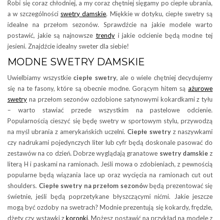
Robi się coraz chłodniej, a my coraz chętniej sięgamy po ciepłe ubrania,
a w szczególności
swetry damskie
. Miękkie w dotyku, ciepłe swetry są
idealne na przełom sezonów. Sprawdźcie na jakie modele warto
postawić, jakie są najnowsze
trendy
i jakie odcienie będą modne tej
jesieni. Znajdźcie idealny sweter dla siebie!
MODNE SWETRY DAMSKIE
Uwielbiamy wszystkie
ciepłe swetry
, ale o wiele chętniej decydujemy
się na te fasony, które są obecnie modne. Gorącym hitem są
ażurowe
swetry
na przełom sezonów ozdobione satynowymi kokardkami z tyłu
– warto stawiać przede wszystkim na pastelowe odcienie.
Popularnością cieszyć się będę swetry w sportowym stylu, przywodzą
na myśl ubrania z amerykańskich uczelni.
Ciepłe swetry
z naszywkami
czy nadrukami pojedynczych liter lub cyfr będą doskonale pasować do
zestawów na co dzień. Dobrze wyglądają granatowe
swetry damskie
z
literą H i paskami na ramionach. Jeśli mowa o zdobieniach, z pewnością
popularne będą wiązania lace up oraz wycięcia na ramionach cut out
shoulders.
Ciepłe swetry na przełom sezonó
w będą prezentować się
świetnie, jeśli będą poprzetykane błyszczącymi nićmi. Jakie jeszcze
mogą być ozdoby na swetrach? Modnie prezentują się kokardy, frędzle,
dżety czy wstawki z
koronki
. Możesz postawić na przykład na modele z