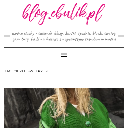
Skip
to
content
modne ciuchy - sukienki, bluzy, kurtki, spodnie, bluzki, swetry,
garnitury. bądź na bieżąco z najnowszymi trendami w modzie
Toggle
Navigation
TAG:
CIEPŁE SWETRY