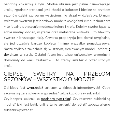
ozdobną kokardką z tyłu. Modne ubranie jest pełne dziewczęcego
uroku, zgodne z trendami, jeśli chodzi o kolorom i idealne na przełom
sezonów dzięki ażurowym wycięciom. To strzał w dziesiątkę. Drugim
świetnym swetrem jest bordowy model z wycięciami cut out shoulders
– to idealne połączenie modnego koloru i kroju. Kolejny sweter łączy w
sobie modny odcień, wiązanie oraz metaliczne wstawki – to błękitny
sweter
z błyszczącą nicią. Czwarta propozycja jest dosyć oryginalna,
ale jednocześnie bardzo kobieca i mimo wszystko ponadczasowa.
Nasza stylistka zakochała się w szarym, cieniowanym modelu ombre
z
dekoltem
w serek. Ostatni fason jest także uniwersalny, wygodny i
doskonały do wielu zestawów – to czarny
sweter
o przedłużonym
kroju.
CIEPŁE SWETRY NA PRZEŁOM
SEZONÓW – WSZYSTKO O MODZIE
Od kiedy jest
wyprzedaż
sukienek w sklepach internetowych? Kiedy
zaczyna się zara sukienki wyprzedaż? Gdzie kupić orsay sukienki?
Czy bonprix sukienki sa
modne w tym roku
? Czy reserved sukienki są
modne? jaki jest butik online tanie sukienki do 50 zł? zobacz allegro
sukienki wyprzedaż,