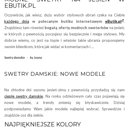
EBUTIK.PL
Oczywiście, jak wiesz, duży wybór stylowych ubrań czeka na Ciebie
każdego dnia
w polecanym butiku internetowym
eButik.pl
.
Znajdziesz tam również
bogatą ofertę modnych sweterków
na jesień,
w których z pewnością poczujesz się bezpiecznie i mega stylowo. My
dobrze wiemy, co jest na topie i właśnie takie ubrania proponujemy
swoim klientkom, które jak widać w komentarzach i …
Swetry damskie
-
by
Joana
SWETRY DAMSKIE: NOWE MODELE
Na chłodne dni sezonu jesień-zima z pewnością przydadzą się nam
ciepłe swetry damskie
. Na rynku odzieżowym cały czas pojawiają się
nowe modele, a trendy zmienią się błyskawicznie. Dzisiaj
podpowiadamy Wam jakie modele najlepiej wybrać. Sprawdźcie i
znajdźcie coś dla siebie.
NAJPIĘKNIEJSZE KOLORY