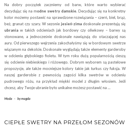
Na dobry początek zaczniemy od barw, które warto wybierać
decydując się na m
odne swetry damskie
. Decydując się na konkretny
kolor możemy postawić na sprawdzone rozwiązania – czerń, biel, brąz,
beż, granat czy szary. W sezonie
jesień-zima
doskonale prezentują się
ubrania
w takich odcieniach jak bordowy czy oliwkowy – barwy są
stonowane, a jednocześnie doskonale nawiązują do otaczającej nas
aury. Od pierwszego wejrzenia zakochałyśmy się w bordowym swetrze
wiązanym na dekolcie. Doskonale wyglądają także elementy garderoby
w odcieniu głębokiego fioletu. W tym roku dużą popularnością cieszą
się odcienie niebieskiego i różowego. Dobrym wyborem są pastelowe
propozycje, ale także mocniejsze kolory takie jak turkus czy fuksja. W
naszej garderobie z pewnością zagości kilka swetrów w odcieniu
pudrowego różu, na przykład miękki model z długim włosiem. Jeśli
chcesz, aby Twoje ubranie było unikalne możesz postawić na …
Moda
-
by
magda
CIEPŁE SWETRY NA PRZEŁOM SEZONÓW