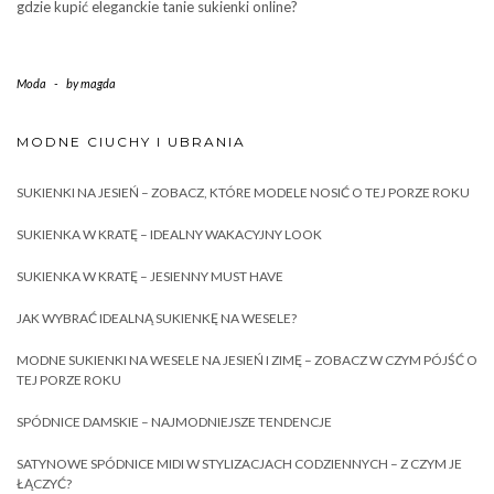
gdzie kupić eleganckie tanie sukienki online?
Moda
-
by
magda
MODNE CIUCHY I UBRANIA
SUKIENKI NA JESIEŃ – ZOBACZ, KTÓRE MODELE NOSIĆ O TEJ PORZE ROKU
SUKIENKA W KRATĘ – IDEALNY WAKACYJNY LOOK
SUKIENKA W KRATĘ – JESIENNY MUST HAVE
JAK WYBRAĆ IDEALNĄ SUKIENKĘ NA WESELE?
MODNE SUKIENKI NA WESELE NA JESIEŃ I ZIMĘ – ZOBACZ W CZYM PÓJŚĆ O
TEJ PORZE ROKU
SPÓDNICE DAMSKIE – NAJMODNIEJSZE TENDENCJE
SATYNOWE SPÓDNICE MIDI W STYLIZACJACH CODZIENNYCH – Z CZYM JE
ŁĄCZYĆ?