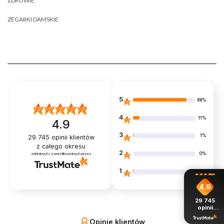
ZDROWIE
ZEGARKI DAMSKIE
5
88%
4
11%
4.9
3
1%
29 745
opinii klientów
z całego okresu
2
0%
zebranych i zweryfikowanych przez
1
1%
4.9
29 745
opinii
z całego
Opinie klientów
okresu