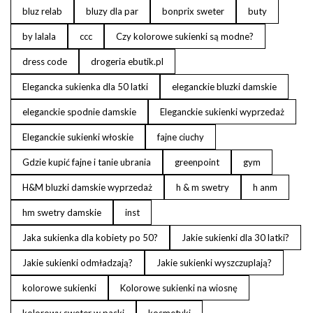
bluz relab
bluzy dla par
bonprix sweter
buty
by lalala
ccc
Czy kolorowe sukienki są modne?
dress code
drogeria ebutik.pl
Elegancka sukienka dla 50 latki
eleganckie bluzki damskie
eleganckie spodnie damskie
Eleganckie sukienki wyprzedaż
Eleganckie sukienki włoskie
fajne ciuchy
Gdzie kupić fajne i tanie ubrania
greenpoint
gym
H&M bluzki damskie wyprzedaż
h & m swetry
h anm
hm swetry damskie
inst
Jaka sukienka dla kobiety po 50?
Jakie sukienki dla 30 latki?
Jakie sukienki odmładzają?
Jakie sukienki wyszczuplają?
kolorowe sukienki
Kolorowe sukienki na wiosnę