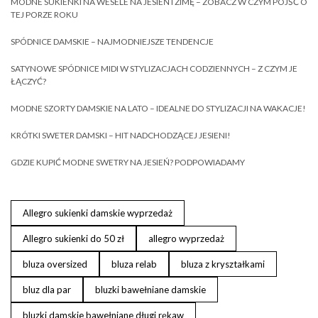
MODNE SUKIENKI NA WESELE NA JESIEŃ I ZIMĘ – ZOBACZ W CZYM PÓJŚĆ O
TEJ PORZE ROKU
SPÓDNICE DAMSKIE – NAJMODNIEJSZE TENDENCJE
SATYNOWE SPÓDNICE MIDI W STYLIZACJACH CODZIENNYCH – Z CZYM JE
ŁĄCZYĆ?
MODNE SZORTY DAMSKIE NA LATO – IDEALNE DO STYLIZACJI NA WAKACJE!
KRÓTKI SWETER DAMSKI – HIT NADCHODZĄCEJ JESIENI!
GDZIE KUPIĆ MODNE SWETRY NA JESIEŃ? PODPOWIADAMY
Allegro sukienki damskie wyprzedaż
Allegro sukienki do 50 zł
allegro wyprzedaż
bluza oversized
bluza relab
bluza z kryształkami
bluz dla par
bluzki bawełniane damskie
bluzki damskie bawełniane długi rękaw