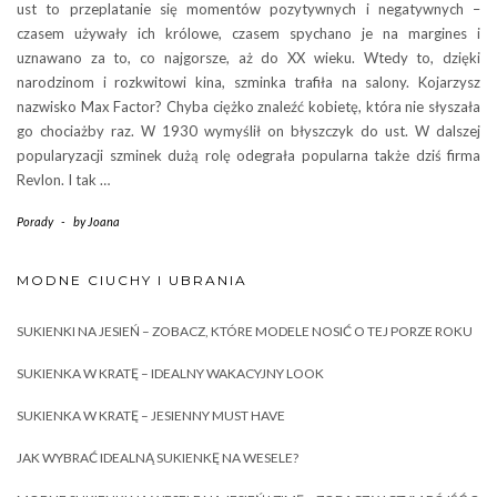
ust to przeplatanie się momentów pozytywnych i negatywnych –
czasem używały ich królowe, czasem spychano je na margines i
uznawano za to, co najgorsze, aż do XX wieku. Wtedy to, dzięki
narodzinom i rozkwitowi kina, szminka trafiła na salony. Kojarzysz
nazwisko Max Factor? Chyba ciężko znaleźć kobietę, która nie słyszała
go chociażby raz. W 1930 wymyślił on błyszczyk do ust. W dalszej
popularyzacji szminek dużą rolę odegrała popularna także dziś firma
Revlon. I tak …
Porady
-
by
Joana
MODNE CIUCHY I UBRANIA
SUKIENKI NA JESIEŃ – ZOBACZ, KTÓRE MODELE NOSIĆ O TEJ PORZE ROKU
SUKIENKA W KRATĘ – IDEALNY WAKACYJNY LOOK
SUKIENKA W KRATĘ – JESIENNY MUST HAVE
JAK WYBRAĆ IDEALNĄ SUKIENKĘ NA WESELE?