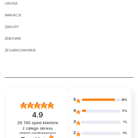
URODA
WAKACJE
ZAKUPY
ZDROWIE
ZEGARKI DAMSKIE
5
88%
4
11%
4.9
3
1%
29 740
opinii klientów
z całego okresu
2
0%
zebranych i zweryfikowanych przez