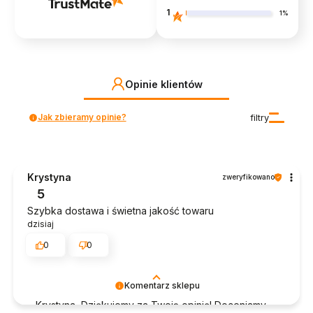
1
1%
Opinie klientów
Jak zbieramy opinie?
filtry
Krystyna
zweryfikowano
5
Szybka dostawa i świetna jakość towaru
dzisiaj
0
0
Komentarz sklepu
Krystyna, Dziękujemy za Twoją opinię! Doceniamy