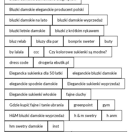
Bluzki damskie eleganckie producent polski
bluzki damskie na lato
bluzki damskie wyprzedaż
bluzki letnie damskie
bluzki z krótkim rękawem
bluz relab
bluzy dla par
bonprix sweter
buty
by lalala
ccc
Czy kolorowe sukienki są modne?
dress code
drogeria ebutik.pl
Elegancka sukienka dla 50 latki
eleganckie bluzki damskie
eleganckie spodnie damskie
Eleganckie sukienki wyprzedaż
Eleganckie sukienki włoskie
fajne ciuchy
Gdzie kupić fajne i tanie ubrania
greenpoint
gym
H&M bluzki damskie wyprzedaż
h & m swetry
h anm
hm swetry damskie
inst