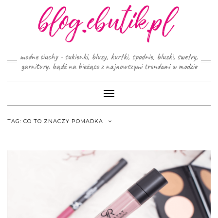
Skip
to
content
modne ciuchy - sukienki, bluzy, kurtki, spodnie, bluzki, swetry,
garnitury. bądź na bieżąco z najnowszymi trendami w modzie
Toggle
Navigation
TAG:
CO TO ZNACZY POMADKA