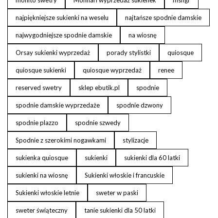
mohito swetry
Monnari wyprzedaż sukienek
msngr
najpiękniejsze sukienki na weselu
najtańsze spodnie damskie
najwygodniejsze spodnie damskie
na wiosnę
Orsay sukienki wyprzedaż
porady stylistki
quiosque
quiosque sukienki
quiosque wyprzedaż
renee
reserved swetry
sklep ebutik.pl
spodnie
spodnie damskie wyprzedaże
spodnie dzwony
spodnie plazzo
spodnie szwedy
Spodnie z szerokimi nogawkami
stylizacje
sukienka quiosque
sukienki
sukienki dla 60 latki
sukienki na wiosnę
Sukienki włoskie i francuskie
Sukienki włoskie letnie
sweter w paski
sweter świąteczny
tanie sukienki dla 50 latki