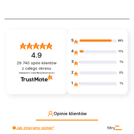
5
88%
4
11%
4.9
3
1%
29 740
opinii klientów
z całego okresu
2
0%
zebranych i zweryfikowanych przez
1
1%
Opinie klientów
Jak zbieramy opinie?
filtry