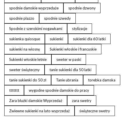
spodnie damskie wyprzedaże
spodnie dzwony
spodnie plazzo
spodnie szwedy
Spodnie z szerokimi nogawkami
stylizacje
sukienka quiosque
sukienki
sukienki dla 60 latki
sukienki na wiosnę
Sukienki włoskie i francuskie
Sukienki włoskie letnie
sweter w paski
sweter świąteczny
tanie sukienki dla 50 latki
tanie sukienki do 50 zł
Tanie ubrania
torebka damska
ttttttt
wygodne spodnie damskie do pracy
Zara bluzki damskie Wyprzedaż
zara swetry
Zwiewne sukienki na lato wyprzedaż
świąteczne swetry