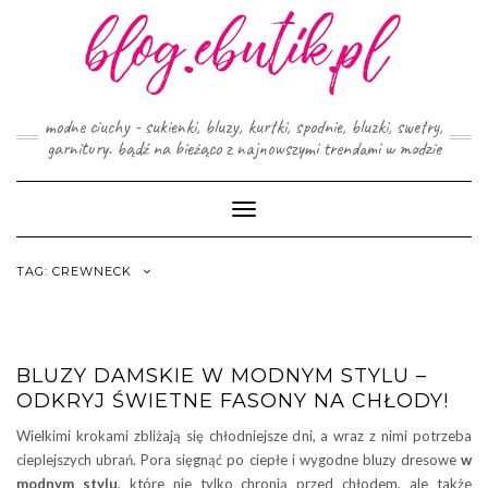
Skip
to
content
modne ciuchy - sukienki, bluzy, kurtki, spodnie, bluzki, swetry,
garnitury. bądź na bieżąco z najnowszymi trendami w modzie
Toggle
Navigation
TAG:
CREWNECK
BLUZY DAMSKIE W MODNYM STYLU –
ODKRYJ ŚWIETNE FASONY NA CHŁODY!
Wielkimi krokami zbliżają się chłodniejsze dni, a wraz z nimi potrzeba
cieplejszych ubrań. Pora sięgnąć po ciepłe i wygodne bluzy dresowe
w
modnym stylu
, które nie tylko chronią przed chłodem, ale także