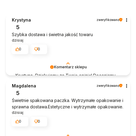
Krystyna
zweryfikowano
5
Szybka dostawa i świetna jakość towaru
dzisiaj
0
0
Komentarz sklepu
Krystyna, Dziękujemy za Twoją opinię! Doceniamy
czas poświęcony na podzielenie się z nami Twoim
Magdalena
zweryfikowano
doświadczeniem. Jesteśmy szczęśliwi, że mamy
5
takich klientów. Z pozdrowieniami, obsługa sklepu.
Świetnie spakowana paczka. Wytrzymałe opakowanie i
sprawna dostawa.Estetyczne i wytrzymałe opakowanie.
dzisiaj
0
0