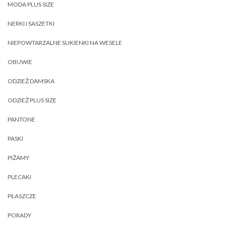
MODA PLUS SIZE
NERKI I SASZETKI
NIEPOWTARZALNE SUKIENKI NA WESELE
OBUWIE
ODZIEŻ DAMSKA
ODZIEŻ PLUS SIZE
PANTONE
PASKI
PIŻAMY
PLECAKI
PŁASZCZE
PORADY