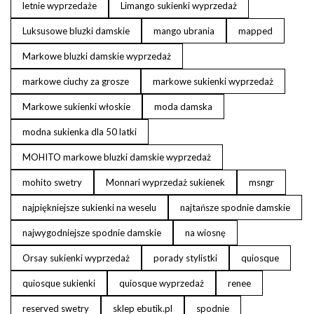
letnie wyprzedaże
Limango sukienki wyprzedaż
Luksusowe bluzki damskie
mango ubrania
mapped
Markowe bluzki damskie wyprzedaż
markowe ciuchy za grosze
markowe sukienki wyprzedaż
Markowe sukienki włoskie
moda damska
modna sukienka dla 50 latki
MOHITO markowe bluzki damskie wyprzedaż
mohito swetry
Monnari wyprzedaż sukienek
msngr
najpiękniejsze sukienki na weselu
najtańsze spodnie damskie
najwygodniejsze spodnie damskie
na wiosnę
Orsay sukienki wyprzedaż
porady stylistki
quiosque
quiosque sukienki
quiosque wyprzedaż
renee
reserved swetry
sklep ebutik.pl
spodnie