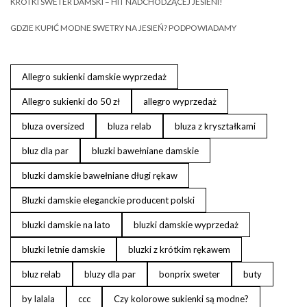
KRÓTKI SWETER DAMSKI – HIT NADCHODZĄCEJ JESIENI!
GDZIE KUPIĆ MODNE SWETRY NA JESIEŃ? PODPOWIADAMY
Allegro sukienki damskie wyprzedaż
Allegro sukienki do 50 zł
allegro wyprzedaż
bluza oversized
bluza relab
bluza z kryształkami
bluz dla par
bluzki bawełniane damskie
bluzki damskie bawełniane długi rękaw
Bluzki damskie eleganckie producent polski
bluzki damskie na lato
bluzki damskie wyprzedaż
bluzki letnie damskie
bluzki z krótkim rękawem
bluz relab
bluzy dla par
bonprix sweter
buty
by lalala
ccc
Czy kolorowe sukienki są modne?