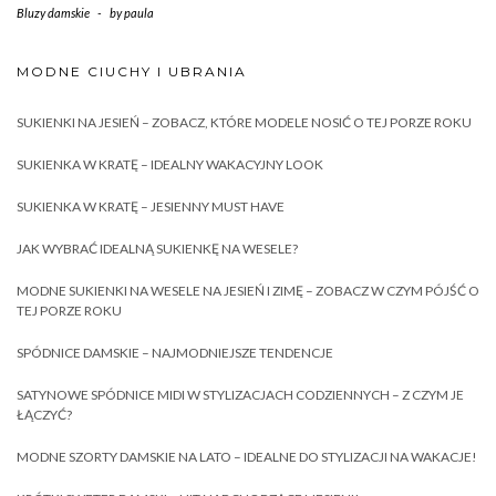
Bluzy damskie
-
by
paula
MODNE CIUCHY I UBRANIA
SUKIENKI NA JESIEŃ – ZOBACZ, KTÓRE MODELE NOSIĆ O TEJ PORZE ROKU
SUKIENKA W KRATĘ – IDEALNY WAKACYJNY LOOK
SUKIENKA W KRATĘ – JESIENNY MUST HAVE
JAK WYBRAĆ IDEALNĄ SUKIENKĘ NA WESELE?
MODNE SUKIENKI NA WESELE NA JESIEŃ I ZIMĘ – ZOBACZ W CZYM PÓJŚĆ O
TEJ PORZE ROKU
SPÓDNICE DAMSKIE – NAJMODNIEJSZE TENDENCJE
SATYNOWE SPÓDNICE MIDI W STYLIZACJACH CODZIENNYCH – Z CZYM JE
ŁĄCZYĆ?
MODNE SZORTY DAMSKIE NA LATO – IDEALNE DO STYLIZACJI NA WAKACJE!