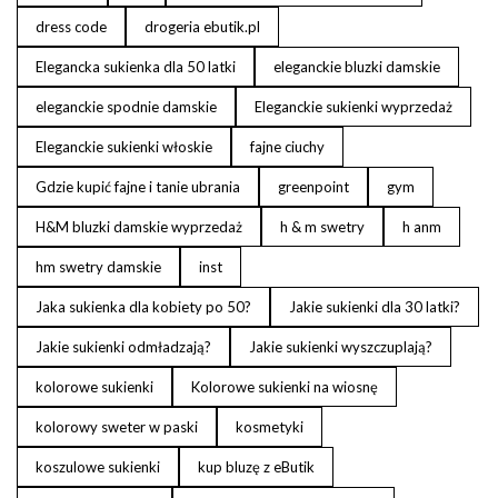
dress code
drogeria ebutik.pl
Elegancka sukienka dla 50 latki
eleganckie bluzki damskie
eleganckie spodnie damskie
Eleganckie sukienki wyprzedaż
Eleganckie sukienki włoskie
fajne ciuchy
Gdzie kupić fajne i tanie ubrania
greenpoint
gym
H&M bluzki damskie wyprzedaż
h & m swetry
h anm
hm swetry damskie
inst
Jaka sukienka dla kobiety po 50?
Jakie sukienki dla 30 latki?
Jakie sukienki odmładzają?
Jakie sukienki wyszczuplają?
kolorowe sukienki
Kolorowe sukienki na wiosnę
kolorowy sweter w paski
kosmetyki
koszulowe sukienki
kup bluzę z eButik