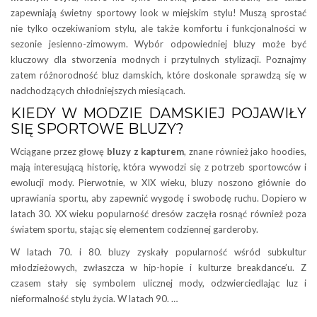
zapewniają świetny sportowy look w miejskim stylu! Muszą sprostać
nie tylko oczekiwaniom stylu, ale także komfortu i funkcjonalności w
sezonie jesienno-zimowym. Wybór odpowiedniej bluzy może być
kluczowy dla stworzenia modnych i przytulnych stylizacji. Poznajmy
zatem różnorodność bluz damskich, które doskonale sprawdzą się w
nadchodzących chłodniejszych miesiącach.
KIEDY W MODZIE DAMSKIEJ POJAWIŁY
SIĘ SPORTOWE BLUZY?
Wciągane przez głowę
bluzy z kapturem
, znane również jako hoodies,
mają interesującą historię, która wywodzi się z potrzeb sportowców i
ewolucji mody. Pierwotnie, w XIX wieku, bluzy noszono głównie do
uprawiania sportu, aby zapewnić wygodę i swobodę ruchu. Dopiero w
latach 30. XX wieku popularność dresów zaczęła rosnąć również poza
światem sportu, stając się elementem codziennej garderoby.
W latach 70. i 80. bluzy zyskały popularność wśród subkultur
młodzieżowych, zwłaszcza w hip-hopie i kulturze breakdance’u. Z
czasem stały się symbolem ulicznej mody, odzwierciedlając luz i
nieformalność stylu życia. W latach 90. …