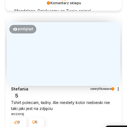
Komentarz sklepu
Magdalena, Dziękujemy za Twoją opinię!
Doceniamy czas poświęcony na podzielenie się z
nami Twoim doświadczeniem. Jesteśmy szczęśliwi,
że mamy takich klientów. Z pozdrowieniami, obsługa
podgląd
sklepu.
Stefania
zweryfikowano
5
Tshirt polecam, ładny. Ale niestety kolor niebieski nie
taki jaki jest na zdjęciu
wczoraj
0
0