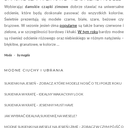
Wybierając
damskie czapki zimowe
dobrze stawiać na uniwersalne
odcienie, które będą doskonale pasować do wszystkich kolorów.
Świetnie prezentują się modele czarne, białe, szare, beżowe czy
brązowe. W sezonie jesień-zima
popularne
są także barwy czerwone i
zielone, a w szczególności bordowy i khaki.
W tym roku
bardzo modne
są również odcienie różowego oraz niebieskiego w różnym natężeniu –
błękitne, granatowe, w kolorze …
Moda
-
by
magda
MODNE CIUCHY I UBRANIA
SUKIENKI NA JESIEŃ – ZOBACZ, KTÓRE MODELE NOSIĆ O TEJ PORZE ROKU
SUKIENKA W KRATĘ – IDEALNY WAKACYJNY LOOK
SUKIENKA W KRATĘ – JESIENNY MUST HAVE
JAK WYBRAĆ IDEALNĄ SUKIENKĘ NA WESELE?
MODNE SUKIENKI NA WESELE NA JESIEŃ I ZIMĘ – ZOBACZ W CZYM PÓJŚĆ O