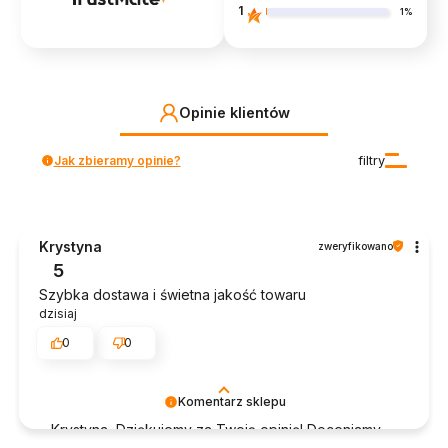
1
1%
Opinie klientów
Jak zbieramy opinie?
filtry
Krystyna
zweryfikowano
5
Szybka dostawa i świetna jakość towaru
dzisiaj
0
0
Komentarz sklepu
Krystyna, Dziękujemy za Twoją opinię! Doceniamy