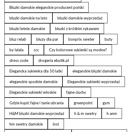
Bluzki damskie eleganckie producent polski
bluzki damskie na lato
bluzki damskie wyprzedaż
bluzki letnie damskie
bluzki z krótkim rękawem
bluz relab
bluzy dla par
bonprix sweter
buty
by lalala
ccc
Czy kolorowe sukienki są modne?
dress code
drogeria ebutik.pl
Elegancka sukienka dla 50 latki
eleganckie bluzki damskie
eleganckie spodnie damskie
Eleganckie sukienki wyprzedaż
Eleganckie sukienki włoskie
fajne ciuchy
Gdzie kupić fajne i tanie ubrania
greenpoint
gym
H&M bluzki damskie wyprzedaż
h & m swetry
h anm
hm swetry damskie
inst