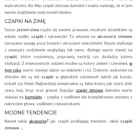
wybrałyśmy dla Was czapki zimowe damskie i mamy nadzieję, że w tym
wpisie znajdziecie swój model idealny.
CZAPKI NA ZIMĘ
Sezon
jesień-zima
rządzi się swoimi prawami, modnym dodatkiem są
wtedy szaliki,
czapki
i rękawiczki. To właśnie na
akcesoria zimowe
zwracamy uwagę poza butami i okryciami wierzchnimi. Nasze stylizacje
z zewnątrz codziennie wyglądają tak samo, dlatego warto stawić na
czapki
, które rozśmieszą, poprawią nastrój czy dodadzą koloru
stylizacji. Z intensywnych odcieni modne są kolory zieleni i czerwieni,
w
tym roku
warto stawiać także na niebieski i róż. Dobrym wyborem na
chłodne dni są też
czapki
w głębokich odcieniach takich jak bordo,
kobalt czy fiolet. Najbardziej uniwersalne są takie kolory jak czerń, biel,
szary, beż, brąz oraz granat. Kupując
czapki zimowe
damskie warto
stawiać na
komplety
– czapkę z szalikiem lub kompleksowe zestawy z
nakryciem głowy, szalikiem i rękawiczkami.
MODNE TENDENCJE
Nawet takie
akcesoria
jak czapki podlegają trendom. Jakie
czapki
zimowe
…