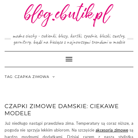
Skip
to
content
modne ciuchy - sukienki, bluzy, kurtki, spodnie, bluzki, swetry,
garnitury. bądź na bieżąco z najnowszymi trendami w modzie
Toggle
Navigation
TAG:
CZAPKA ZIMOWA
CZAPKI ZIMOWE DAMSKIE: CIEKAWE
MODELE
Już niedługo nastąpi prawdziwa zima. Temperatury są coraz niższe, a
pogoda nie sprzyja lekkim ubiorom. Na szczęście
akcesoria zimowe
są
bardzo modnymi dodatkami. Dzisiaj razem z naszą stylistką