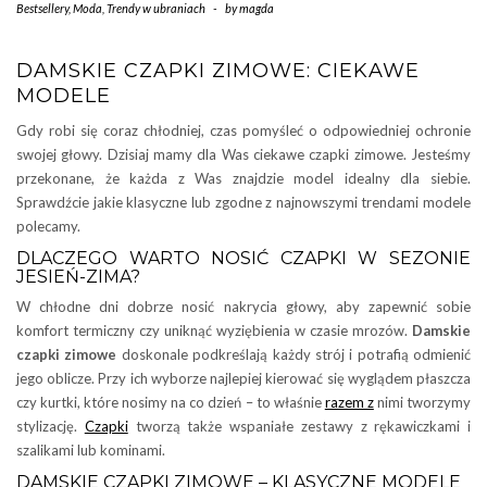
Bestsellery
,
Moda
,
Trendy w ubraniach
-
by
magda
DAMSKIE CZAPKI ZIMOWE: CIEKAWE
MODELE
Gdy robi się coraz chłodniej, czas pomyśleć o odpowiedniej ochronie
swojej głowy. Dzisiaj mamy dla Was ciekawe czapki zimowe. Jesteśmy
przekonane, że każda z Was znajdzie model idealny dla siebie.
Sprawdźcie jakie klasyczne lub zgodne z najnowszymi trendami modele
polecamy.
DLACZEGO WARTO NOSIĆ CZAPKI W SEZONIE
JESIEŃ-ZIMA?
W chłodne dni dobrze nosić nakrycia głowy, aby zapewnić sobie
komfort termiczny czy uniknąć wyziębienia w czasie mrozów.
Damskie
czapki zimowe
doskonale podkreślają każdy strój i potrafią odmienić
jego oblicze. Przy ich wyborze najlepiej kierować się wyglądem płaszcza
czy kurtki, które nosimy na co dzień – to właśnie
razem z
nimi tworzymy
stylizację.
Czapki
tworzą także wspaniałe zestawy z rękawiczkami i
szalikami lub kominami.
DAMSKIE CZAPKI ZIMOWE – KLASYCZNE MODELE