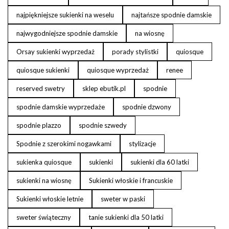
najpiękniejsze sukienki na weselu
najtańsze spodnie damskie
najwygodniejsze spodnie damskie
na wiosnę
Orsay sukienki wyprzedaż
porady stylistki
quiosque
quiosque sukienki
quiosque wyprzedaż
renee
reserved swetry
sklep ebutik.pl
spodnie
spodnie damskie wyprzedaże
spodnie dzwony
spodnie plazzo
spodnie szwedy
Spodnie z szerokimi nogawkami
stylizacje
sukienka quiosque
sukienki
sukienki dla 60 latki
sukienki na wiosnę
Sukienki włoskie i francuskie
Sukienki włoskie letnie
sweter w paski
sweter świąteczny
tanie sukienki dla 50 latki