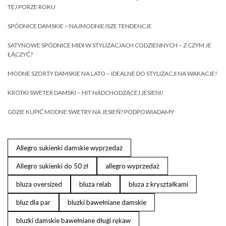
TEJ PORZE ROKU
SPÓDNICE DAMSKIE – NAJMODNIEJSZE TENDENCJE
SATYNOWE SPÓDNICE MIDI W STYLIZACJACH CODZIENNYCH – Z CZYM JE
ŁĄCZYĆ?
MODNE SZORTY DAMSKIE NA LATO – IDEALNE DO STYLIZACJI NA WAKACJE!
KRÓTKI SWETER DAMSKI – HIT NADCHODZĄCEJ JESIENI!
GDZIE KUPIĆ MODNE SWETRY NA JESIEŃ? PODPOWIADAMY
Allegro sukienki damskie wyprzedaż
Allegro sukienki do 50 zł
allegro wyprzedaż
bluza oversized
bluza relab
bluza z kryształkami
bluz dla par
bluzki bawełniane damskie
bluzki damskie bawełniane długi rękaw