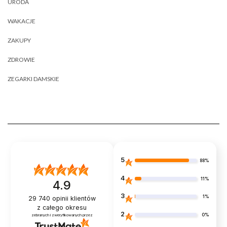
URODA
WAKACJE
ZAKUPY
ZDROWIE
ZEGARKI DAMSKIE
5
88%
4
11%
4.9
3
1%
29 740
opinii klientów
z całego okresu
2
0%
zebranych i zweryfikowanych przez