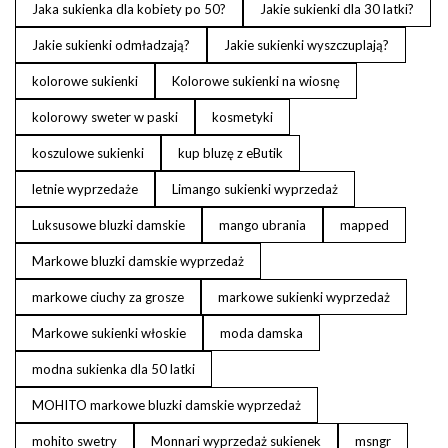
Jaka sukienka dla kobiety po 50?
Jakie sukienki dla 30 latki?
Jakie sukienki odmładzają?
Jakie sukienki wyszczuplają?
kolorowe sukienki
Kolorowe sukienki na wiosnę
kolorowy sweter w paski
kosmetyki
koszulowe sukienki
kup bluzę z eButik
letnie wyprzedaże
Limango sukienki wyprzedaż
Luksusowe bluzki damskie
mango ubrania
mapped
Markowe bluzki damskie wyprzedaż
markowe ciuchy za grosze
markowe sukienki wyprzedaż
Markowe sukienki włoskie
moda damska
modna sukienka dla 50 latki
MOHITO markowe bluzki damskie wyprzedaż
mohito swetry
Monnari wyprzedaż sukienek
msngr