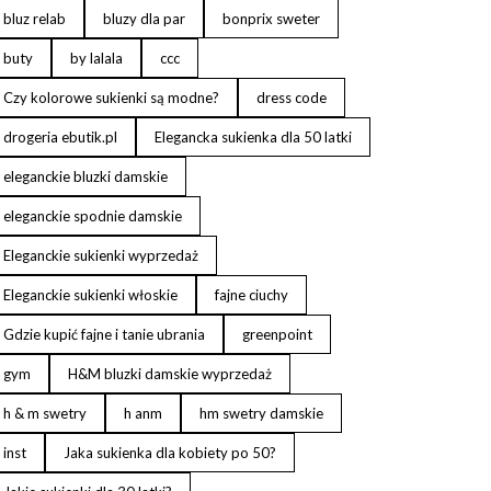
bluz relab
bluzy dla par
bonprix sweter
buty
by lalala
ccc
Czy kolorowe sukienki są modne?
dress code
drogeria ebutik.pl
Elegancka sukienka dla 50 latki
eleganckie bluzki damskie
eleganckie spodnie damskie
Eleganckie sukienki wyprzedaż
Eleganckie sukienki włoskie
fajne ciuchy
Gdzie kupić fajne i tanie ubrania
greenpoint
gym
H&M bluzki damskie wyprzedaż
h & m swetry
h anm
hm swetry damskie
inst
Jaka sukienka dla kobiety po 50?