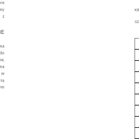
óre
my
KR
 z
GD
NE
na
 do
ne,
ima
 w
są
nym