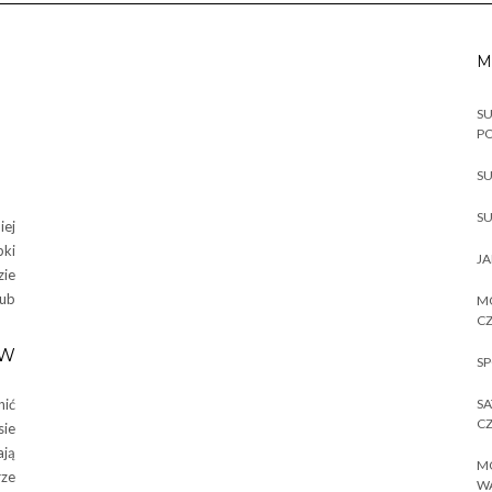
M
SU
P
SU
SU
iej
pki
JA
zie
lub
MO
CZ
 W
SP
nić
SA
CZ
sie
ają
MO
rze
W