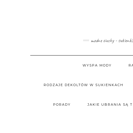
Skip
to
content
modne ciuchy - sukienki
WYSPA MODY
R
RODZAJE DEKOLTÓW W SUKIENKACH
PORADY
JAKIE UBRANIA SĄ 