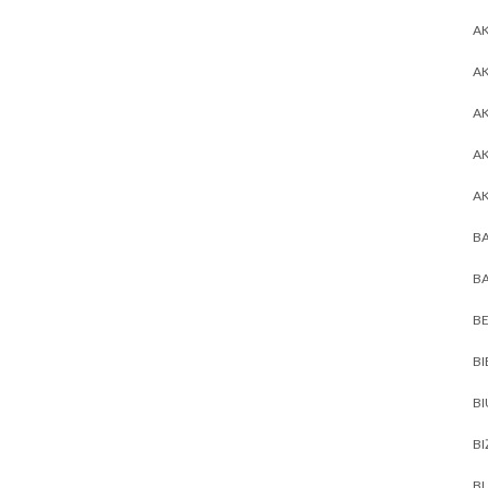
AK
AK
A
A
A
BA
BA
BE
BI
B
BI
BL