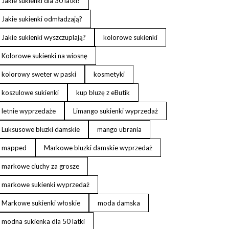
Jakie sukienki dla 30 latki?
Jakie sukienki odmładzają?
Jakie sukienki wyszczuplają?
kolorowe sukienki
Kolorowe sukienki na wiosnę
kolorowy sweter w paski
kosmetyki
koszulowe sukienki
kup bluzę z eButik
letnie wyprzedaże
Limango sukienki wyprzedaż
Luksusowe bluzki damskie
mango ubrania
mapped
Markowe bluzki damskie wyprzedaż
markowe ciuchy za grosze
markowe sukienki wyprzedaż
Markowe sukienki włoskie
moda damska
modna sukienka dla 50 latki