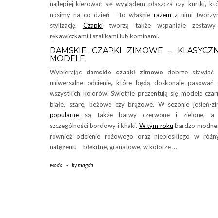
najlepiej kierować się wyglądem płaszcza czy kurtki, kt
nosimy na co dzień – to właśnie
razem z
nimi tworzy
stylizację.
Czapki
tworzą także wspaniałe zestawy
rękawiczkami i szalikami lub kominami.
DAMSKIE CZAPKI ZIMOWE – KLASYCZ
MODELE
Wybierając
damskie czapki zimowe
dobrze stawiać 
uniwersalne odcienie, które będą doskonale pasować
wszystkich kolorów. Świetnie prezentują się modele czar
białe, szare, beżowe czy brązowe. W sezonie jesień-z
popularne
są także barwy czerwone i zielone, a
szczególności bordowy i khaki.
W tym roku
bardzo modne 
również odcienie różowego oraz niebieskiego w róż
natężeniu – błękitne, granatowe, w kolorze …
Moda
-
by
magda