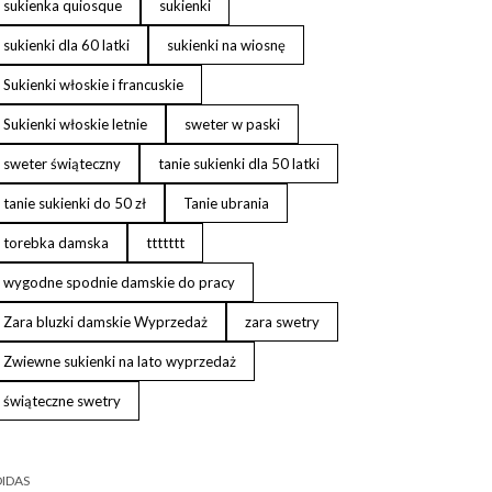
sukienka quiosque
sukienki
sukienki dla 60 latki
sukienki na wiosnę
Sukienki włoskie i francuskie
Sukienki włoskie letnie
sweter w paski
sweter świąteczny
tanie sukienki dla 50 latki
tanie sukienki do 50 zł
Tanie ubrania
torebka damska
ttttttt
wygodne spodnie damskie do pracy
Zara bluzki damskie Wyprzedaż
zara swetry
Zwiewne sukienki na lato wyprzedaż
świąteczne swetry
IDAS