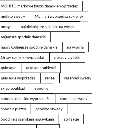
MOHITO markowe bluzki damskie wyprzedaż
mohito swetry
Monnari wyprzedaż sukienek
msngr
najpiękniejsze sukienki na weselu
najtańsze spodnie damskie
najwygodniejsze spodnie damskie
na wiosnę
Orsay sukienki wyprzedaż
porady stylistki
quiosque
quiosque sukienki
quiosque wyprzedaż
renee
reserved swetry
sklep ebutik.pl
spodnie
spodnie damskie wyprzedaże
spodnie dzwony
spodnie plazzo
spodnie szwedy
Spodnie z szerokimi nogawkami
stylizacje