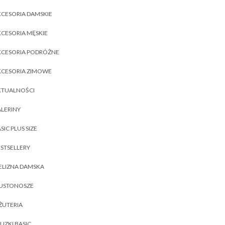
CESORIA DAMSKIE
CESORIA MĘSKIE
KCESORIA PODRÓŻNE
KCESORIA ZIMOWE
KTUALNOŚCI
LERINY
SIC PLUS SIZE
STSELLERY
ELIZNA DAMSKA
IUSTONOSZE
ŻUTERIA
UZKI BASIC