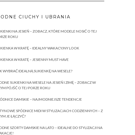
ODNE CIUCHY I UBRANIA
KIENKI NA JESIEŃ – ZOBACZ, KTÓRE MODELE NOSIĆ O TEJ
ORZE ROKU
KIENKA W KRATĘ – IDEALNY WAKACYJNY LOOK
KIENKA W KRATĘ – JESIENNY MUST HAVE
K WYBRAĆ IDEALNĄ SUKIENKĘ NA WESELE?
DNE SUKIENKI NA WESELE NA JESIEŃ I ZIMĘ – ZOBACZ W
YM PÓJŚĆ O TEJ PORZE ROKU
ÓDNICE DAMSKIE – NAJMODNIEJSZE TENDENCJE
TYNOWE SPÓDNICE MIDI W STYLIZACJACH CODZIENNYCH – Z
YM JE ŁĄCZYĆ?
DNE SZORTY DAMSKIE NA LATO – IDEALNE DO STYLIZACJI NA
AKACJE!