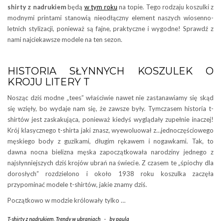
shirty z nadrukiem
będą
w tym roku
na topie. Tego rodzaju koszulki z
modnymi printami stanowią nieodłączny element naszych wiosenno-
letnich stylizacji, ponieważ są fajne, praktyczne i wygodne! Sprawdź z
nami najciekawsze modele na ten sezon.
HISTORIA SŁYNNYCH KOSZULEK O
KROJU LITERY T
Nosząc dziś modne „tees” właściwie nawet nie zastanawiamy się skąd
się wzięły, bo wydaje nam się, że zawsze były. Tymczasem historia t-
shirtów jest zaskakująca, ponieważ kiedyś wyglądały zupełnie inaczej!
Krój klasycznego t-shirta jaki znasz, wyewoluował z…jednoczęściowego
męskiego body z guzikami, długim rękawem i nogawkami. Tak, to
dawna nocna bielizna męska zapoczątkowała narodziny jednego z
najsłynniejszych dziś krojów ubrań na świecie. Z czasem te „śpiochy dla
dorosłych” rozdzielono i około 1938 roku koszulka zaczęła
przypominać modele t-shirtów, jakie znamy dziś.
Początkowo w modzie królowały tylko …
T-shirty z nadrukiem
,
Trendy w ubraniach
-
by
paula