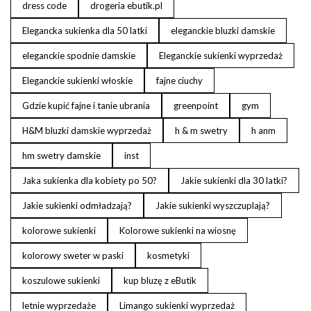
dress code
drogeria ebutik.pl
Elegancka sukienka dla 50 latki
eleganckie bluzki damskie
eleganckie spodnie damskie
Eleganckie sukienki wyprzedaż
Eleganckie sukienki włoskie
fajne ciuchy
Gdzie kupić fajne i tanie ubrania
greenpoint
gym
H&M bluzki damskie wyprzedaż
h & m swetry
h anm
hm swetry damskie
inst
Jaka sukienka dla kobiety po 50?
Jakie sukienki dla 30 latki?
Jakie sukienki odmładzają?
Jakie sukienki wyszczuplają?
kolorowe sukienki
Kolorowe sukienki na wiosnę
kolorowy sweter w paski
kosmetyki
koszulowe sukienki
kup bluzę z eButik
letnie wyprzedaże
Limango sukienki wyprzedaż