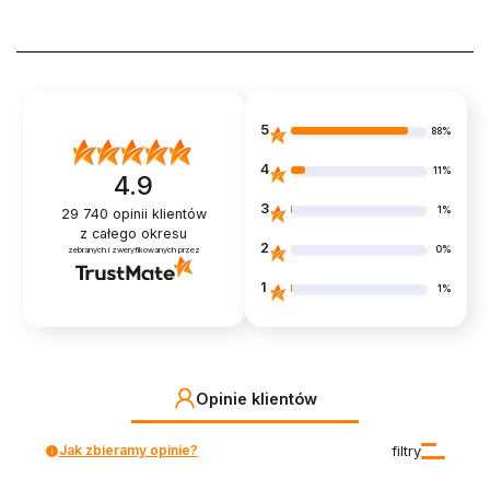
5
88%
4
11%
4.9
3
1%
29 740
opinii klientów
z całego okresu
2
0%
zebranych i zweryfikowanych przez
1
1%
Opinie klientów
Jak zbieramy opinie?
filtry