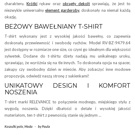
charakteru.
Krótki
rękaw oraz
okrągły dekolt
sprawiają, że jest to
niezwykle uniwersalny
element garderoby
, doskonały na niemal każdą
okazję.
BEŻOWY BAWEŁNIANY T-SHIRT
T-shirt wykonany jest z wysokiej jakości bawełny, co zapewnia
doskonałą przewiewność i swobodę ruchów. Model RV-BZ-9479.64
jest dostępny w rozmiarze one size, co czyni go idealnym dla większości
sylwetek. Dodane do t-shirtu dżety nadają mu unikalnego uroku,
sprawiając, że wyróżnia się na tle innych. To doskonała opcja na spacer,
zakupy czy swobodny dzień w mieście. Aby zobaczyć inne modowe
propozycje, odwiedź naszą stronę z sukienkami!
UNIKATOWY DESIGN I KOMFORT
NOSZENIA
T-shirt marki RELEVANCE to połączenie modnego, miejskiego stylu z
wygodą noszenia. Dzięki dbałości o detale i wysokiej jakości
materiałom, ten t-shirt z pewnością stanie się jednym …
Koszulki polo
,
Moda
-
by
Paula