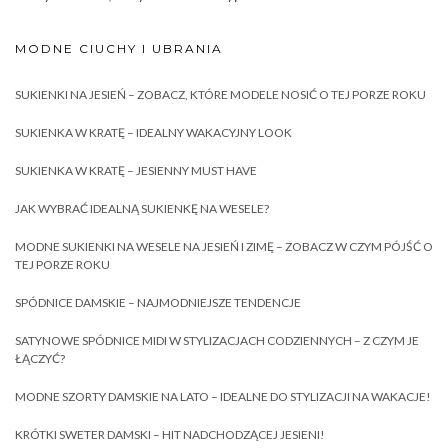
MODNE CIUCHY I UBRANIA
SUKIENKI NA JESIEŃ – ZOBACZ, KTÓRE MODELE NOSIĆ O TEJ PORZE ROKU
SUKIENKA W KRATĘ – IDEALNY WAKACYJNY LOOK
SUKIENKA W KRATĘ – JESIENNY MUST HAVE
JAK WYBRAĆ IDEALNĄ SUKIENKĘ NA WESELE?
MODNE SUKIENKI NA WESELE NA JESIEŃ I ZIMĘ – ZOBACZ W CZYM PÓJŚĆ O
TEJ PORZE ROKU
SPÓDNICE DAMSKIE – NAJMODNIEJSZE TENDENCJE
SATYNOWE SPÓDNICE MIDI W STYLIZACJACH CODZIENNYCH – Z CZYM JE
ŁĄCZYĆ?
MODNE SZORTY DAMSKIE NA LATO – IDEALNE DO STYLIZACJI NA WAKACJE!
KRÓTKI SWETER DAMSKI – HIT NADCHODZĄCEJ JESIENI!