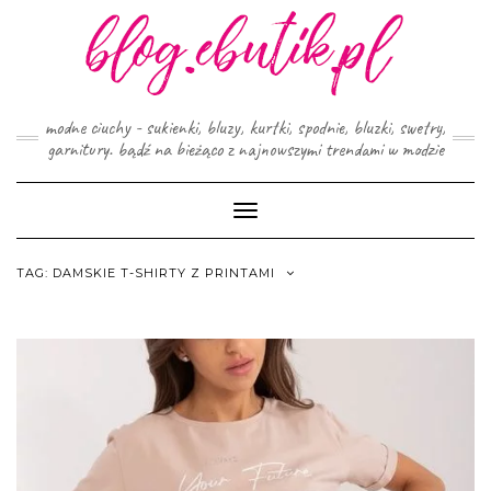
Skip
to
content
modne ciuchy - sukienki, bluzy, kurtki, spodnie, bluzki, swetry,
garnitury. bądź na bieżąco z najnowszymi trendami w modzie
Toggle
Navigation
TAG:
DAMSKIE T-SHIRTY Z PRINTAMI