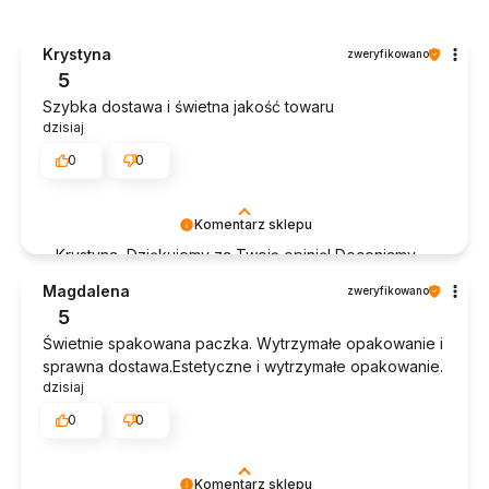
Krystyna
zweryfikowano
5
Szybka dostawa i świetna jakość towaru
dzisiaj
0
0
Komentarz sklepu
Krystyna, Dziękujemy za Twoją opinię! Doceniamy
czas poświęcony na podzielenie się z nami Twoim
Magdalena
zweryfikowano
doświadczeniem. Jesteśmy szczęśliwi, że mamy
5
takich klientów. Z pozdrowieniami, obsługa sklepu.
Świetnie spakowana paczka. Wytrzymałe opakowanie i
sprawna dostawa.Estetyczne i wytrzymałe opakowanie.
dzisiaj
0
0
Komentarz sklepu