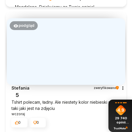
Magdalena, Dziękujemy za Twoją opinię!
Doceniamy czas poświęcony na podzielenie się z
nami Twoim doświadczeniem. Jesteśmy szczęśliwi,
że mamy takich klientów. Z pozdrowieniami, obsługa
podgląd
sklepu.
Stefania
zweryfikowano
5
Tshirt polecam, ładny. Ale niestety kolor niebieski nie
taki jaki jest na zdjęciu
4.9
wczoraj
29 740
0
0
opinii
z całego
okresu