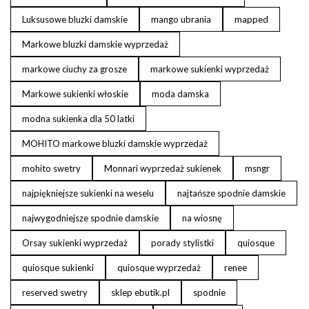
Luksusowe bluzki damskie
mango ubrania
mapped
Markowe bluzki damskie wyprzedaż
markowe ciuchy za grosze
markowe sukienki wyprzedaż
Markowe sukienki włoskie
moda damska
modna sukienka dla 50 latki
MOHITO markowe bluzki damskie wyprzedaż
mohito swetry
Monnari wyprzedaż sukienek
msngr
najpiękniejsze sukienki na weselu
najtańsze spodnie damskie
najwygodniejsze spodnie damskie
na wiosnę
Orsay sukienki wyprzedaż
porady stylistki
quiosque
quiosque sukienki
quiosque wyprzedaż
renee
reserved swetry
sklep ebutik.pl
spodnie