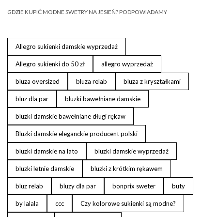
GDZIE KUPIĆ MODNE SWETRY NA JESIEŃ? PODPOWIADAMY
Allegro sukienki damskie wyprzedaż
Allegro sukienki do 50 zł
allegro wyprzedaż
bluza oversized
bluza relab
bluza z kryształkami
bluz dla par
bluzki bawełniane damskie
bluzki damskie bawełniane długi rękaw
Bluzki damskie eleganckie producent polski
bluzki damskie na lato
bluzki damskie wyprzedaż
bluzki letnie damskie
bluzki z krótkim rękawem
bluz relab
bluzy dla par
bonprix sweter
buty
by lalala
ccc
Czy kolorowe sukienki są modne?