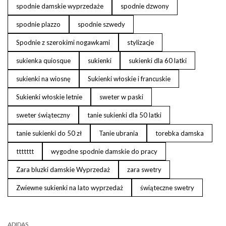
spodnie damskie wyprzedaże
spodnie dzwony
spodnie plazzo
spodnie szwedy
Spodnie z szerokimi nogawkami
stylizacje
sukienka quiosque
sukienki
sukienki dla 60 latki
sukienki na wiosnę
Sukienki włoskie i francuskie
Sukienki włoskie letnie
sweter w paski
sweter świąteczny
tanie sukienki dla 50 latki
tanie sukienki do 50 zł
Tanie ubrania
torebka damska
ttttttt
wygodne spodnie damskie do pracy
Zara bluzki damskie Wyprzedaż
zara swetry
Zwiewne sukienki na lato wyprzedaż
świąteczne swetry
ADIDAS