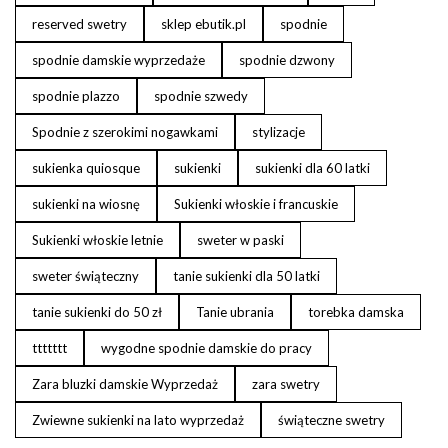
reserved swetry
sklep ebutik.pl
spodnie
spodnie damskie wyprzedaże
spodnie dzwony
spodnie plazzo
spodnie szwedy
Spodnie z szerokimi nogawkami
stylizacje
sukienka quiosque
sukienki
sukienki dla 60 latki
sukienki na wiosnę
Sukienki włoskie i francuskie
Sukienki włoskie letnie
sweter w paski
sweter świąteczny
tanie sukienki dla 50 latki
tanie sukienki do 50 zł
Tanie ubrania
torebka damska
ttttttt
wygodne spodnie damskie do pracy
Zara bluzki damskie Wyprzedaż
zara swetry
Zwiewne sukienki na lato wyprzedaż
świąteczne swetry