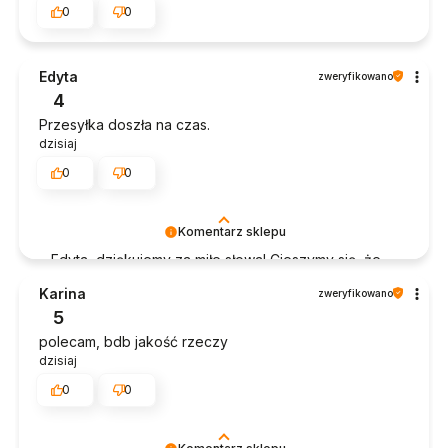
0
0
Edyta
zweryfikowano
4
Przesyłka doszła na czas.
dzisiaj
0
0
Komentarz sklepu
Edyta, dziękujemy za miłe słowa! Cieszymy się, że
zakup przeszedł bezproblemowo, oraz, że
Karina
zweryfikowano
możemy zapewnić odpowiednią obsługę tak
5
świetnym klientom. Dziękujemy raz jeszcze!
polecam, bdb jakość rzeczy
dzisiaj
0
0