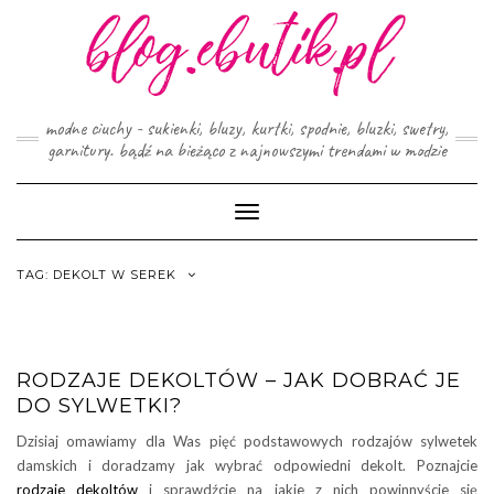
Skip
to
content
modne ciuchy - sukienki, bluzy, kurtki, spodnie, bluzki, swetry,
garnitury. bądź na bieżąco z najnowszymi trendami w modzie
Toggle
Navigation
TAG:
DEKOLT W SEREK
RODZAJE DEKOLTÓW – JAK DOBRAĆ JE
DO SYLWETKI?
Dzisiaj omawiamy dla Was pięć podstawowych rodzajów sylwetek
damskich i doradzamy jak wybrać odpowiedni dekolt. Poznajcie
rodzaje dekoltów
i sprawdźcie na jakie z nich powinnyście się