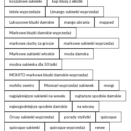
koszulowe sukienki
kup bluzę z eButik
letnie wyprzedaże
Limango sukienki wyprzedaż
Luksusowe bluzki damskie
mango ubrania
mapped
Markowe bluzki damskie wyprzedaż
markowe ciuchy za grosze
markowe sukienki wyprzedaż
Markowe sukienki włoskie
moda damska
modna sukienka dla 50 latki
MOHITO markowe bluzki damskie wyprzedaż
mohito swetry
Monnari wyprzedaż sukienek
msngr
najpiękniejsze sukienki na weselu
najtańsze spodnie damskie
najwygodniejsze spodnie damskie
na wiosnę
Orsay sukienki wyprzedaż
porady stylistki
quiosque
quiosque sukienki
quiosque wyprzedaż
renee