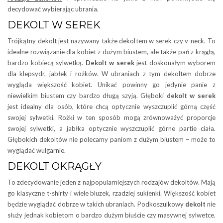
decydować wybierając ubrania.
DEKOLT W SEREK
Trójkątny dekolt jest nazywany także dekoltem w serek czy v-neck. To
idealne rozwiązanie dla kobiet z dużym biustem, ale także pań z krągłą,
bardzo kobiecą sylwetką.
Dekolt w serek
jest doskonałym wyborem
dla klepsydr, jabłek i rożków. W ubraniach z tym dekoltem dobrze
wygląda większość kobiet. Unikać powinny go jedynie panie z
niewielkim biustem czy bardzo długą szyją. Głęboki
dekolt w serek
jest idealny dla osób, które chcą optycznie wyszczuplić górną część
swojej sylwetki. Rożki w ten sposób mogą zrównoważyć proporcje
swojej sylwetki, a jabłka optycznie wyszczuplić górne partie ciała.
Głębokich dekoltów nie polecamy paniom z dużym biustem – może to
wyglądać wulgarnie.
DEKOLT OKRĄGŁY
To zdecydowanie jeden z najpopularniejszych rodzajów dekoltów. Mają
go klasyczne t-shirty i wiele bluzek, rzadziej sukienki. Większość kobiet
będzie wyglądać dobrze w takich ubraniach. Podkoszulkowy
dekolt
nie
służy jednak kobietom o bardzo dużym biuście czy masywnej sylwetce.