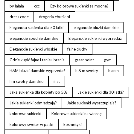
by lalala
ccc
Czy kolorowe sukienki są modne?
dress code
drogeria ebutik.pl
Elegancka sukienka dla 50 latki
eleganckie bluzki damskie
eleganckie spodnie damskie
Eleganckie sukienki wyprzedaż
Eleganckie sukienki włoskie
fajne ciuchy
Gdzie kupić fajne i tanie ubrania
greenpoint
gym
H&M bluzki damskie wyprzedaż
h & m swetry
h anm
hm swetry damskie
inst
Jaka sukienka dla kobiety po 50?
Jakie sukienki dla 30 latki?
Jakie sukienki odmładzają?
Jakie sukienki wyszczuplają?
kolorowe sukienki
Kolorowe sukienki na wiosnę
kolorowy sweter w paski
kosmetyki