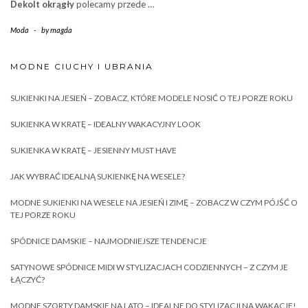
Dekolt okrągły
polecamy przede …
Moda
-
by
magda
MODNE CIUCHY I UBRANIA
SUKIENKI NA JESIEŃ – ZOBACZ, KTÓRE MODELE NOSIĆ O TEJ PORZE ROKU
SUKIENKA W KRATĘ – IDEALNY WAKACYJNY LOOK
SUKIENKA W KRATĘ – JESIENNY MUST HAVE
JAK WYBRAĆ IDEALNĄ SUKIENKĘ NA WESELE?
MODNE SUKIENKI NA WESELE NA JESIEŃ I ZIMĘ – ZOBACZ W CZYM PÓJŚĆ O
TEJ PORZE ROKU
SPÓDNICE DAMSKIE – NAJMODNIEJSZE TENDENCJE
SATYNOWE SPÓDNICE MIDI W STYLIZACJACH CODZIENNYCH – Z CZYM JE
ŁĄCZYĆ?
MODNE SZORTY DAMSKIE NA LATO – IDEALNE DO STYLIZACJI NA WAKACJE!