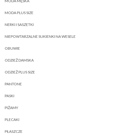
MODA MĘSKA
MODA PLUS SIZE
NERKI I SASZETKI
NIEPOWTARZALNE SUKIENKI NA WESELE
OBUWIE
ODZIEŻ DAMSKA
ODZIEŻ PLUS SIZE
PANTONE
PASKI
PIŻAMY
PLECAKI
PŁASZCZE