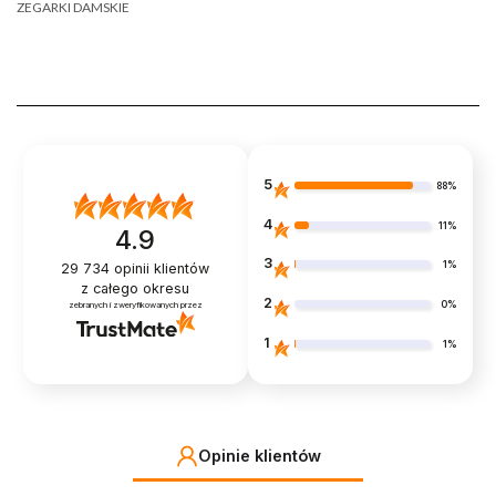
ZEGARKI DAMSKIE
5
88%
4
11%
4.9
3
1%
29 734
opinii klientów
z całego okresu
2
0%
zebranych i zweryfikowanych przez
1
1%
Opinie klientów