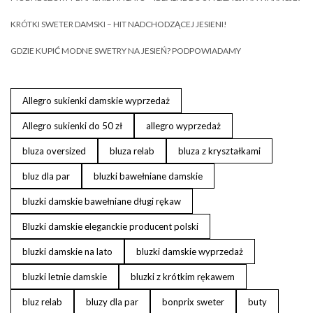
KRÓTKI SWETER DAMSKI – HIT NADCHODZĄCEJ JESIENI!
GDZIE KUPIĆ MODNE SWETRY NA JESIEŃ? PODPOWIADAMY
Allegro sukienki damskie wyprzedaż
Allegro sukienki do 50 zł
allegro wyprzedaż
bluza oversized
bluza relab
bluza z kryształkami
bluz dla par
bluzki bawełniane damskie
bluzki damskie bawełniane długi rękaw
Bluzki damskie eleganckie producent polski
bluzki damskie na lato
bluzki damskie wyprzedaż
bluzki letnie damskie
bluzki z krótkim rękawem
bluz relab
bluzy dla par
bonprix sweter
buty