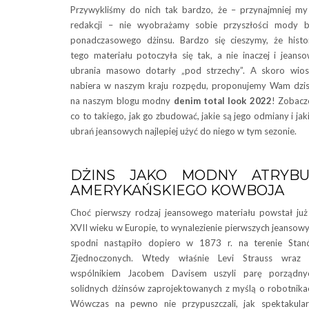
Przywykliśmy do nich tak bardzo, że – przynajmniej m
redakcji – nie wyobrażamy sobie przyszłości mody 
ponadczasowego dżinsu. Bardzo się cieszymy, że histo
tego materiału potoczyła się tak, a nie inaczej i jeans
ubrania masowo dotarły „pod strzechy”. A skoro wio
nabiera w naszym kraju rozpędu, proponujemy Wam dzis
na naszym blogu modny
denim total look 2022
! Zobacz
co to takiego, jak go zbudować, jakie są jego odmiany i jak
ubrań jeansowych najlepiej użyć do niego w tym sezonie.
DŻINS JAKO MODNY ATRYBU
AMERYKAŃSKIEGO KOWBOJA
Choć pierwszy rodzaj jeansowego materiału powstał ju
XVII wieku w Europie, to wynalezienie pierwszych jeansow
spodni nastąpiło dopiero w 1873 r. na terenie Sta
Zjednoczonych. Wtedy właśnie Levi Strauss wraz 
wspólnikiem Jacobem Davisem uszyli parę porządnyc
solidnych dżinsów zaprojektowanych z myślą o robotnika
Wówczas na pewno nie przypuszczali, jak spektakula