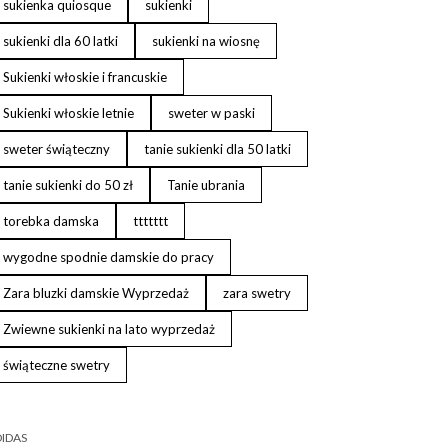
sukienka quiosque
sukienki
sukienki dla 60 latki
sukienki na wiosnę
Sukienki włoskie i francuskie
Sukienki włoskie letnie
sweter w paski
sweter świąteczny
tanie sukienki dla 50 latki
tanie sukienki do 50 zł
Tanie ubrania
torebka damska
ttttttt
wygodne spodnie damskie do pracy
Zara bluzki damskie Wyprzedaż
zara swetry
Zwiewne sukienki na lato wyprzedaż
świąteczne swetry
IDAS