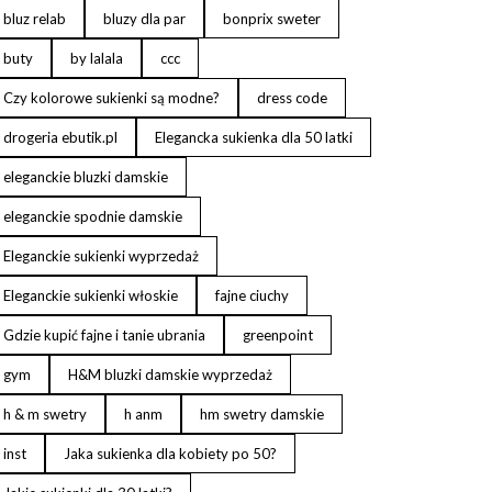
bluz relab
bluzy dla par
bonprix sweter
buty
by lalala
ccc
Czy kolorowe sukienki są modne?
dress code
drogeria ebutik.pl
Elegancka sukienka dla 50 latki
eleganckie bluzki damskie
eleganckie spodnie damskie
Eleganckie sukienki wyprzedaż
Eleganckie sukienki włoskie
fajne ciuchy
Gdzie kupić fajne i tanie ubrania
greenpoint
gym
H&M bluzki damskie wyprzedaż
h & m swetry
h anm
hm swetry damskie
inst
Jaka sukienka dla kobiety po 50?