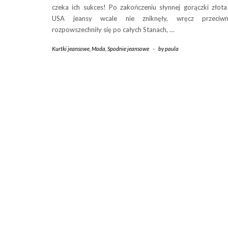
czeka ich sukces! Po zakończeniu słynnej gorączki złot
USA jeansy wcale nie zniknęły, wręcz przeciwni
rozpowszechniły się po całych Stanach, …
Kurtki jeansowe
,
Moda
,
Spodnie jeansowe
-
by
paula