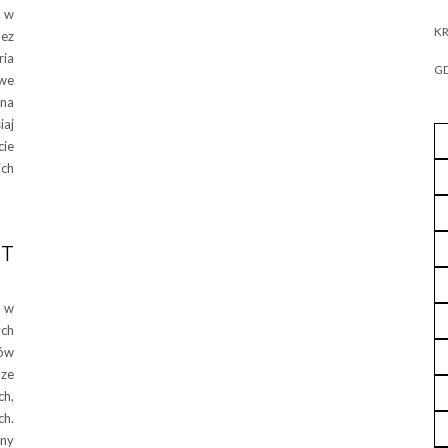
y w
KR
bez
ria
GD
owe
sna
iaj
cie
ich
T
ż w
ych
nów
ze
h,
ch.
rny