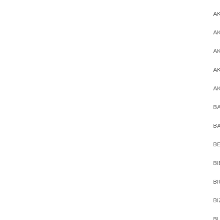
AK
AK
A
A
A
BA
BA
BE
BI
B
BI
BL