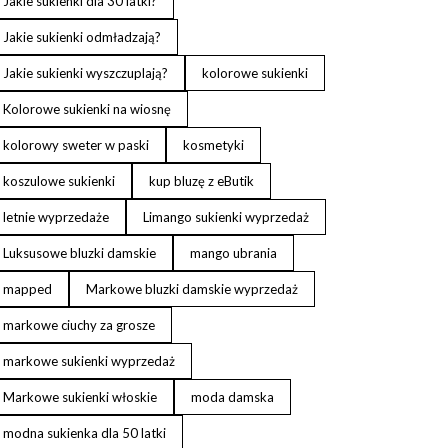
Jakie sukienki dla 30 latki?
Jakie sukienki odmładzają?
Jakie sukienki wyszczuplają?
kolorowe sukienki
Kolorowe sukienki na wiosnę
kolorowy sweter w paski
kosmetyki
koszulowe sukienki
kup bluzę z eButik
letnie wyprzedaże
Limango sukienki wyprzedaż
Luksusowe bluzki damskie
mango ubrania
mapped
Markowe bluzki damskie wyprzedaż
markowe ciuchy za grosze
markowe sukienki wyprzedaż
Markowe sukienki włoskie
moda damska
modna sukienka dla 50 latki