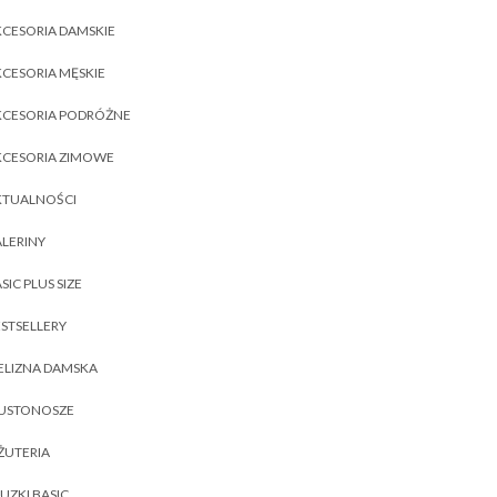
CESORIA DAMSKIE
CESORIA MĘSKIE
KCESORIA PODRÓŻNE
KCESORIA ZIMOWE
KTUALNOŚCI
LERINY
SIC PLUS SIZE
STSELLERY
ELIZNA DAMSKA
IUSTONOSZE
ŻUTERIA
UZKI BASIC