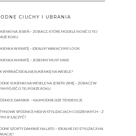
ODNE CIUCHY I UBRANIA
KIENKI NA JESIEŃ – ZOBACZ, KTÓRE MODELE NOSIĆ O TEJ
ORZE ROKU
KIENKA W KRATĘ – IDEALNY WAKACYJNY LOOK
KIENKA W KRATĘ – JESIENNY MUST HAVE
K WYBRAĆ IDEALNĄ SUKIENKĘ NA WESELE?
DNE SUKIENKI NA WESELE NA JESIEŃ I ZIMĘ – ZOBACZ W
YM PÓJŚĆ O TEJ PORZE ROKU
ÓDNICE DAMSKIE – NAJMODNIEJSZE TENDENCJE
TYNOWE SPÓDNICE MIDI W STYLIZACJACH CODZIENNYCH – Z
YM JE ŁĄCZYĆ?
DNE SZORTY DAMSKIE NA LATO – IDEALNE DO STYLIZACJI NA
AKACJE!