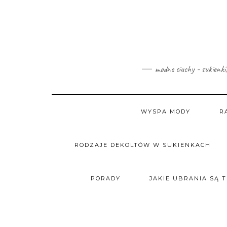
Skip
to
content
modne ciuchy - sukienki
WYSPA MODY
R
RODZAJE DEKOLTÓW W SUKIENKACH
PORADY
JAKIE UBRANIA SĄ 