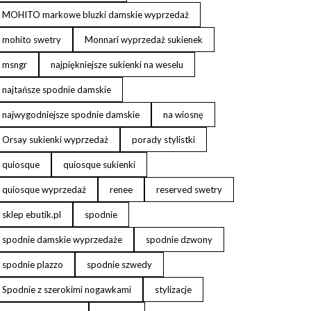
MOHITO markowe bluzki damskie wyprzedaż
mohito swetry
Monnari wyprzedaż sukienek
msngr
najpiękniejsze sukienki na weselu
najtańsze spodnie damskie
najwygodniejsze spodnie damskie
na wiosnę
Orsay sukienki wyprzedaż
porady stylistki
quiosque
quiosque sukienki
quiosque wyprzedaż
renee
reserved swetry
sklep ebutik.pl
spodnie
spodnie damskie wyprzedaże
spodnie dzwony
spodnie plazzo
spodnie szwedy
Spodnie z szerokimi nogawkami
stylizacje