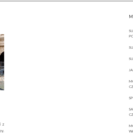
M
SU
P
SU
SU
JA
MO
CZ
SP
SA
CZ
i z
MO
by.
W