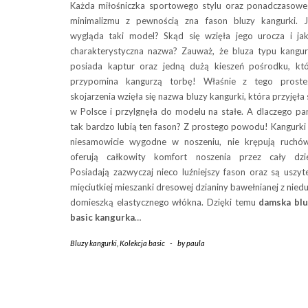
Każda miłośniczka sportowego stylu oraz ponadczasow
minimalizmu z pewnością zna fason bluzy kangurki. 
wygląda taki model? Skąd się wzięła jego urocza i ja
charakterystyczna nazwa? Zauważ, że bluza typu kangu
posiada kaptur oraz jedną dużą kieszeń pośrodku, kt
przypomina kangurzą torbę! Właśnie z tego proste
skojarzenia wzięła się nazwa bluzy kangurki, która przyjęła 
w Polsce i przylgnęła do modelu na stałe. A dlaczego pa
tak bardzo lubią ten fason? Z prostego powodu! Kangurki
niesamowicie wygodne w noszeniu, nie krępują ruchó
oferują całkowity komfort noszenia przez cały dzi
Posiadają zazwyczaj nieco luźniejszy fason oraz są uszyt
mięciutkiej mieszanki dresowej dzianiny bawełnianej z nied
domieszką elastycznego włókna. Dzięki temu
damska blu
basic kangurka
…
Bluzy kangurki
,
Kolekcja basic
-
by
paula