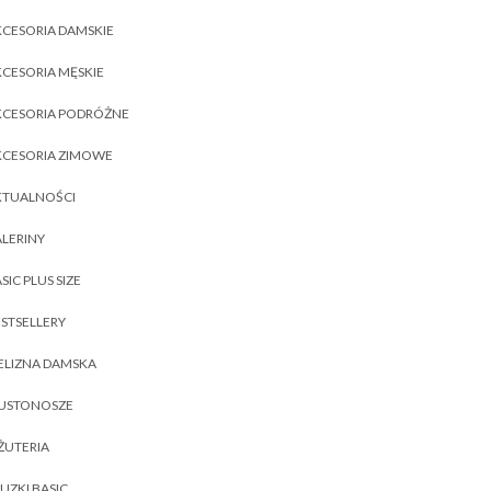
CESORIA DAMSKIE
CESORIA MĘSKIE
KCESORIA PODRÓŻNE
KCESORIA ZIMOWE
KTUALNOŚCI
LERINY
SIC PLUS SIZE
STSELLERY
ELIZNA DAMSKA
IUSTONOSZE
ŻUTERIA
UZKI BASIC