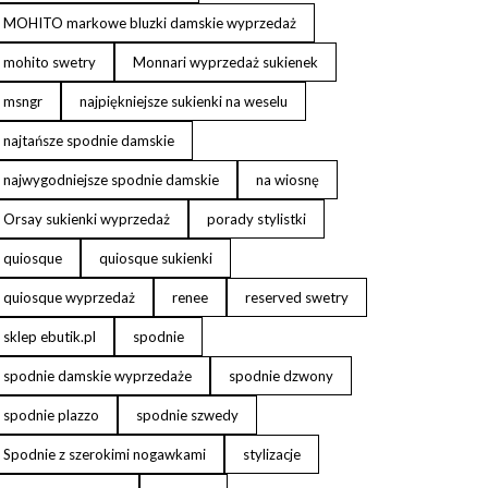
MOHITO markowe bluzki damskie wyprzedaż
mohito swetry
Monnari wyprzedaż sukienek
msngr
najpiękniejsze sukienki na weselu
najtańsze spodnie damskie
najwygodniejsze spodnie damskie
na wiosnę
Orsay sukienki wyprzedaż
porady stylistki
quiosque
quiosque sukienki
quiosque wyprzedaż
renee
reserved swetry
sklep ebutik.pl
spodnie
spodnie damskie wyprzedaże
spodnie dzwony
spodnie plazzo
spodnie szwedy
Spodnie z szerokimi nogawkami
stylizacje