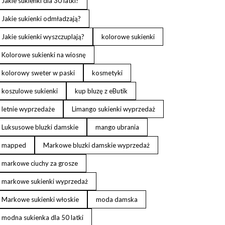
Jakie sukienki dla 30 latki?
Jakie sukienki odmładzają?
Jakie sukienki wyszczuplają?
kolorowe sukienki
Kolorowe sukienki na wiosnę
kolorowy sweter w paski
kosmetyki
koszulowe sukienki
kup bluzę z eButik
letnie wyprzedaże
Limango sukienki wyprzedaż
Luksusowe bluzki damskie
mango ubrania
mapped
Markowe bluzki damskie wyprzedaż
markowe ciuchy za grosze
markowe sukienki wyprzedaż
Markowe sukienki włoskie
moda damska
modna sukienka dla 50 latki