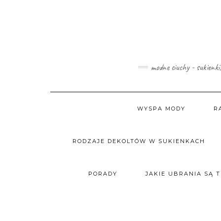
Skip
to
content
modne ciuchy - sukienki
WYSPA MODY
R
RODZAJE DEKOLTÓW W SUKIENKACH
PORADY
JAKIE UBRANIA SĄ 