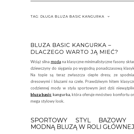
TAG:
DŁUGA BLUZA BASIC KANGURKA
BLUZA BASIC KANGURKA –
DLACZEGO WARTO JĄ MIEĆ?
Wciąż silna
moda
na klasyczne minimalistyczne fasony skła
dziewczyny do sięgania po wygodną ponadczasową klasy
Na topie są teraz zwłaszcza ciepłe dresy, ze spodni
dresowymi i bluzami na czele. Prawdziwym hitem klasycz
codziennej mody w stylu sportowym jest dziś niewątpli
bluza basic
kangurka
, która oferuje mnóstwo komfortu o
mega stylowy look.
SPORTOWY STYL BAZOWY 
MODNĄ BLUZĄ W ROLI GŁÓWNEJ