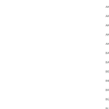
AK
AK
A
A
A
BA
BA
BE
BI
B
BI
BL