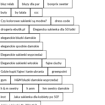
bluz relab
bluzy dla par
bonprix sweter
buty
by lalala
ccc
Czy kolorowe sukienki są modne?
dress code
drogeria ebutik.pl
Elegancka sukienka dla 50 latki
eleganckie bluzki damskie
eleganckie spodnie damskie
Eleganckie sukienki wyprzedaż
Eleganckie sukienki włoskie
fajne ciuchy
Gdzie kupić fajne i tanie ubrania
greenpoint
gym
H&M bluzki damskie wyprzedaż
h & m swetry
h anm
hm swetry damskie
inst
Jaka sukienka dla kobiety po 50?