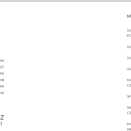
M
SU
P
SU
SU
nia
kę!
JA
ami
nej
MO
CZ
wie
raz
SP
SA
CZ
Z
!
MO
W