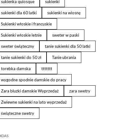
sukienka quiosque
sukienki
sukienki dla 60 latki
sukienki na wiosnę
Sukienki włoskie i francuskie
Sukienki włoskie letnie
sweter w paski
sweter świąteczny
tanie sukienki dla 50 latki
tanie sukienki do 50 zł
Tanie ubrania
torebka damska
ttttttt
wygodne spodnie damskie do pracy
Zara bluzki damskie Wyprzedaż
zara swetry
Zwiewne sukienki na lato wyprzedaż
świąteczne swetry
IDAS