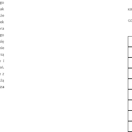
ego
Jak
KR
kże
GD
rek
óra
go
się
nie
 są
w i
eń.
e z
użą
za