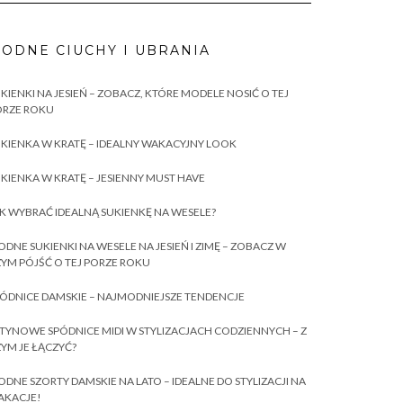
ODNE CIUCHY I UBRANIA
KIENKI NA JESIEŃ – ZOBACZ, KTÓRE MODELE NOSIĆ O TEJ
ORZE ROKU
KIENKA W KRATĘ – IDEALNY WAKACYJNY LOOK
KIENKA W KRATĘ – JESIENNY MUST HAVE
K WYBRAĆ IDEALNĄ SUKIENKĘ NA WESELE?
DNE SUKIENKI NA WESELE NA JESIEŃ I ZIMĘ – ZOBACZ W
YM PÓJŚĆ O TEJ PORZE ROKU
ÓDNICE DAMSKIE – NAJMODNIEJSZE TENDENCJE
TYNOWE SPÓDNICE MIDI W STYLIZACJACH CODZIENNYCH – Z
YM JE ŁĄCZYĆ?
DNE SZORTY DAMSKIE NA LATO – IDEALNE DO STYLIZACJI NA
AKACJE!