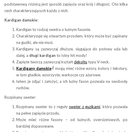
podstawową różnicą jest sposób zapięcia oraz krój i długość. Oto kilka
cech charakteryzujących każdy z nich:
Kardigan damskie
:
Kardigan to rodzaj swetra o luźnym fasonie.
Charakteryzuje się otwartym przodem, który może być zapinany
na guziki, ale nie musi.
Kardigany są zazwyczaj dłuższe, sięgające do połowy uda lub
dalej, a
długi kardigan
to istny hit mody!
Zapięte tworzą zazwyczaj kształt
dekoltu
typu V-neck.
Kardigany damskie
mogą mieć różne wzory, kolory i tekstury,
w tym gładkie, wzorzyste, warkocze czy ażurowe.
łatwo je zdjąć i założyć, a ich luźny fason pozwala na swobodę
ruchów.
Rozpinany sweter:
Rozpinany sweter to z reguły
sweter z guzikami
, który pozwala
na pełne zapięcie przodu.
Może mieć różne fasony – od luźnych, oversize’owych, po
bardziej dopasowane.