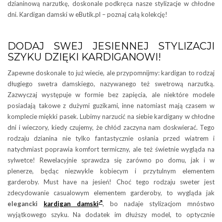
dzianinową narzutkę, doskonale podkręca nasze stylizacje w chłodne
dni. Kardigan damski w eButik.pl – poznaj całą kolekcję!
DODAJ SWEJ JESIENNEJ STYLIZACJI
SZYKU DZIĘKI KARDIGANOWI!
Zapewne doskonale to już wiecie, ale przypomnijmy: kardigan to rodzaj
długiego swetra damskiego, nazywanego też swetrową narzutką.
Zazwyczaj występuje w formie bez zapięcia, ale niektóre modele
posiadają takowe z dużymi guzikami, inne natomiast mają czasem w
komplecie miękki pasek. Lubimy narzucić na siebie kardigany w chłodne
dni i wieczory, kiedy czujemy, że chłód zaczyna nam doskwierać. Tego
rodzaju dzianina nie tylko fantastycznie osłania przed wiatrem i
natychmiast poprawia komfort termiczny, ale też świetnie wygląda na
sylwetce! Rewelacyjnie sprawdza się zarówno po domu, jak i w
plenerze, będąc niezwykle kobiecym i przytulnym elementem
garderoby. Must have na jesień! Choć tego rodzaju sweter jest
zdecydowanie casualowym elementem garderoby, to wygląda jak
elegancki
kardigan damski
, bo nadaje stylizacjom mnóstwo
wyjątkowego szyku. Na dodatek im dłuższy model, to optycznie