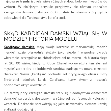
najnowsze
trendy
, istnieje wiele różnych stylów, kolorów i wzorów do
wyboru. W niniejszym artykule przyjrzymy się różnym rodzajom
kardiganów damskich, aby pomóc Ci znaleźć ten idealny, który będzie
odpowiedni dla Twojego stylu i preferencji.
SKĄD KARDIGAN DAMSKI WZIĄŁ SIĘ W
MODZIE? HISTORIA MODELU
Kardigany damskie
mają swoje korzenie w marynarskiej modzie
męskiej, gdzie pierwotnie służyły jako ciepłe i wygodne okrycie
wierzchnie, szczególnie na chłodniejsze dni na morzu. Ich historia sięga
lat 20. XX wieku, kiedy to Coco Chanel wprowadziła ten element
męskiej garderoby do kobiecych strojów, nadając mu nowy, elegancki
charakter. Nazwa „kardigan” pochodzi od brytyjskiego oficera Floty
Brytyjskiej, admirała Lorda Cardigana, który słynął z noszenia
podobnych okryć wierzchnich.
Od tamtej pory
kardigan damski
stały się nieodłącznym elementem
damskiej garderoby, dostępnym w różnorodnych fasonach, kolorach i
wzorach. Doskonale sprawdzają się jako uniwersalny element każdej
stylizacji, dodając jej …