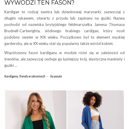
WYWODZI TEN FASON?
Kardigan to rodzaj swetra lub dzianinowej marynarki, zazwyczaj z
długim rękawem, otwarty z przodu lub zapinany na guziki. Nazwa
pochodzi od nazwiska brytyjskiego feldmarszałka Jamesa Thomasa
Brudnell-Cartwrighta, siódmego hrabiego cardigan, który nosił
podobny sweter w XIX wieku. Początkowo był to element męskiej
garderoby, ale w XX wieku stał się popularny także wśród kobiet.
Współczesny fason kardiganu w modzie różni się w zależności od
trendów, ale zazwyczaj cechuje go luźniejszy krój, elastyczne mankiety i
guziki …
Kardigany
,
Trendy w ubraniach
-
by
paula