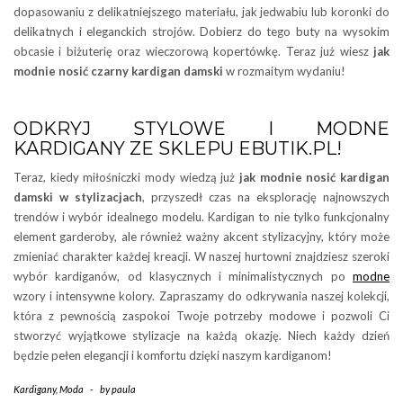
dopasowaniu z delikatniejszego materiału, jak jedwabiu lub koronki do
delikatnych i eleganckich strojów. Dobierz do tego buty na wysokim
obcasie i biżuterię oraz wieczorową kopertówkę. Teraz już wiesz
jak
modnie nosić czarny kardigan damski
w rozmaitym wydaniu!
ODKRYJ STYLOWE I MODNE
KARDIGANY ZE SKLEPU EBUTIK.PL!
Teraz, kiedy miłośniczki mody wiedzą już
jak modnie nosić kardigan
damski w stylizacjach
, przyszedł czas na eksplorację najnowszych
trendów i wybór idealnego modelu. Kardigan to nie tylko funkcjonalny
element garderoby, ale również ważny akcent stylizacyjny, który może
zmieniać charakter każdej kreacji. W naszej hurtowni znajdziesz szeroki
wybór kardiganów, od klasycznych i minimalistycznych po
modne
wzory i intensywne kolory. Zapraszamy do odkrywania naszej kolekcji,
która z pewnością zaspokoi Twoje potrzeby modowe i pozwoli Ci
stworzyć wyjątkowe stylizacje na każdą okazję. Niech każdy dzień
będzie pełen elegancji i komfortu dzięki naszym kardiganom!
Kardigany
,
Moda
-
by
paula