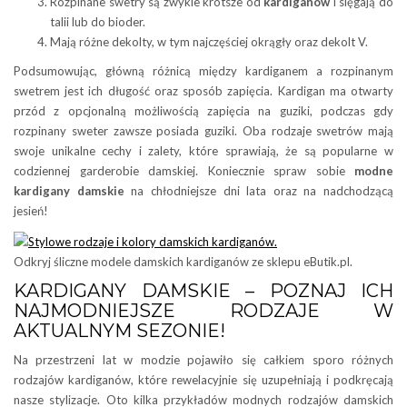
Rozpinane swetry są zwykle krótsze od
kardiganów
i sięgają do
talii lub do bioder.
Mają różne dekolty, w tym najczęściej okrągły oraz dekolt V.
Podsumowując, główną różnicą między kardiganem a rozpinanym
swetrem jest ich długość oraz sposób zapięcia. Kardigan ma otwarty
przód z opcjonalną możliwością zapięcia na guziki, podczas gdy
rozpinany sweter zawsze posiada guziki. Oba rodzaje swetrów mają
swoje unikalne cechy i zalety, które sprawiają, że są popularne w
codziennej garderobie damskiej. Koniecznie spraw sobie
modne
kardigany damskie
na chłodniejsze dni lata oraz na nadchodzącą
jesień!
Odkryj śliczne modele damskich kardiganów ze sklepu eButik.pl.
KARDIGANY DAMSKIE – POZNAJ ICH
NAJMODNIEJSZE RODZAJE W
AKTUALNYM SEZONIE!
Na przestrzeni lat w modzie pojawiło się całkiem sporo różnych
rodzajów kardiganów, które rewelacyjnie się uzupełniają i podkręcają
nasze stylizacje. Oto kilka przykładów modnych rodzajów damskich