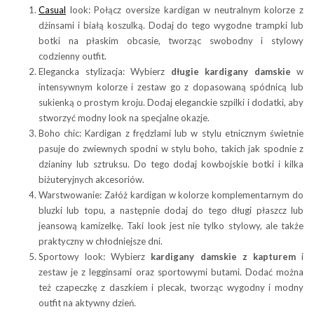
Casual
look: Połącz oversize kardigan w neutralnym kolorze z
dżinsami i białą koszulką. Dodaj do tego wygodne trampki lub
botki na płaskim obcasie, tworząc swobodny i stylowy
codzienny outfit.
Elegancka stylizacja: Wybierz
długie kardigany
damskie
w
intensywnym kolorze i zestaw go z dopasowaną spódnicą lub
sukienką o prostym kroju. Dodaj eleganckie szpilki i dodatki, aby
stworzyć modny look na specjalne okazje.
Boho chic: Kardigan z frędzlami lub w stylu etnicznym świetnie
pasuje do zwiewnych spodni w stylu boho, takich jak spodnie z
dzianiny lub sztruksu. Do tego dodaj kowbojskie botki i kilka
biżuteryjnych akcesoriów.
Warstwowanie: Załóż kardigan w kolorze komplementarnym do
bluzki lub topu, a następnie dodaj do tego długi płaszcz lub
jeansową kamizelkę. Taki look jest nie tylko stylowy, ale także
praktyczny w chłodniejsze dni.
Sportowy look: Wybierz
kardigany damskie z kapturem
i
zestaw je z legginsami oraz sportowymi butami. Dodać można
też czapeczkę z daszkiem i plecak, tworząc wygodny i modny
outfit na aktywny dzień.