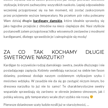
stylizacje, którymi zachwycimy wszystkich naokoło. Lepiej odpowiednio
wcześniej przygotować się na ten moment, niż zostać zaskoczonym
przez przyjemnie wyższe temperatury. Na przełom pór roku polecamy
Wam dzisiaj
długie
kardigany damskie
, które idealnie sprawdzą się
jako łagodne przejście z chłodów na nieco cieplejsze dni. Nasi styliście
postanowili zatem przygotować kilka wiosennych zestawów z modnymi
kardiganami, dlatego sprawdźcie je i zainspirujcie się modą!
ZA CO TAK KOCHAMY DŁUGIE
SWETROWE NARZUTKI?
Kardigan to oczywiście rodzaj damskiego swetra, zwykle dłuższego i nie
posiadającego zapięcia. Kobiety uwielbiają narzucać na siebie ten fason
dzianiny, ponieważ dodaje naszym codziennym stylizacjom szyku i
mnóstwo wdzięku. W zasadzie nie da się go zastąpić niczym innym, bo
dresowa narzutka to już nie to samo! Te charakterystyczne swetry
wspaniale sprawdzają się zarówno w okresie jesienno-zimowym, jak i
polską wiosną, gdy temperatury wcale zbyt szybko nie rosną
Pierwsze dzianinowe szaty ludzie nosili już w starożytności, …