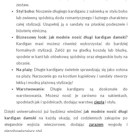
zestaw.
Styl boho
: Noszenie długiego kardiganu z sukienką w stylu boho
lub zwiewną spódnicą doda romantycznego i luźnego charakteru
całej stylizacji. Uzupełnij ją o sandały na płaskiej podeszwie i
biżuterię etniczną.
Biznesowy look
:
jak modnie nosić długi kardigan damski?
Kardigan maxi możesz również wykorzystać do bardziej
formalnych stylizacji. Załóż go na gładką koszulę lub bluzkę,
spodnie w kant lub ołówkową spódnicę oraz eleganckie buty na
obcasie.
Na plażę
: Długie kardigany świetnie sprawdzają się jako osłona
na plaży. Narzucenie go na kostium kąpielowy i sandały stworzy
lekką i modną plażową stylizację!
Warstwowanie
: Długie kardigany są doskonałe do
warstwowania. Możesz nosić je zarówno na sukienkach,
spodniach jak i spódnicach, dodając warstwę
ciepła
i stylu.
Dzięki uniwersalności już będziesz wiedzieć
jak modnie nosić długi
kardigan damski
na każdą okazję, od codziennych zakupów po
eleganckie wyjścia wieczorowe, dodając
zarazem
wygodę i
niezobowiązujący styl.