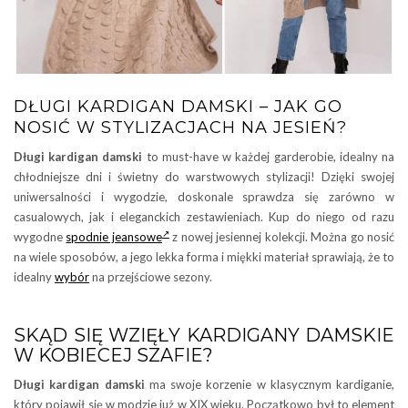
DŁUGI KARDIGAN DAMSKI – JAK GO
NOSIĆ W STYLIZACJACH NA JESIEŃ?
Długi kardigan damski
to must-have w każdej garderobie, idealny na
chłodniejsze dni i świetny do warstwowych stylizacji! Dzięki swojej
uniwersalności i wygodzie, doskonale sprawdza się zarówno w
casualowych, jak i eleganckich zestawieniach. Kup do niego od razu
wygodne
spodnie jeansowe
z nowej jesiennej kolekcji. Można go nosić
na wiele sposobów, a jego lekka forma i miękki materiał sprawiają, że to
idealny
wybór
na przejściowe sezony.
SKĄD SIĘ WZIĘŁY KARDIGANY DAMSKIE
W KOBIECEJ SZAFIE?
Długi kardigan damski
ma swoje korzenie w klasycznym kardiganie,
który pojawił się w modzie już w XIX wieku. Początkowo był to element