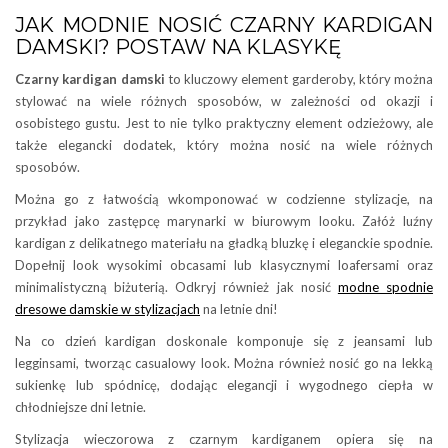
JAK MODNIE NOSIĆ CZARNY KARDIGAN
DAMSKI? POSTAW NA KLASYKĘ
Czarny kardigan damski
to kluczowy element garderoby, który można
stylować na wiele różnych sposobów, w zależności od okazji i
osobistego gustu. Jest to nie tylko praktyczny element odzieżowy, ale
także elegancki dodatek, który można nosić na wiele różnych
sposobów.
Można go z łatwością wkomponować w codzienne stylizacje, na
przykład jako zastępcę marynarki w biurowym looku. Załóż luźny
kardigan z delikatnego materiału na gładką bluzkę i eleganckie spodnie.
Dopełnij look wysokimi obcasami lub klasycznymi loafersami oraz
minimalistyczną biżuterią. Odkryj również jak nosić
modne spodnie
dresowe damskie w stylizacjach
na letnie dni!
Na co dzień kardigan doskonale komponuje się z jeansami lub
legginsami, tworząc casualowy look. Można również nosić go na lekką
sukienkę lub spódnicę, dodając elegancji i wygodnego ciepła w
chłodniejsze dni letnie.
Stylizacja wieczorowa z czarnym kardiganem opiera się na