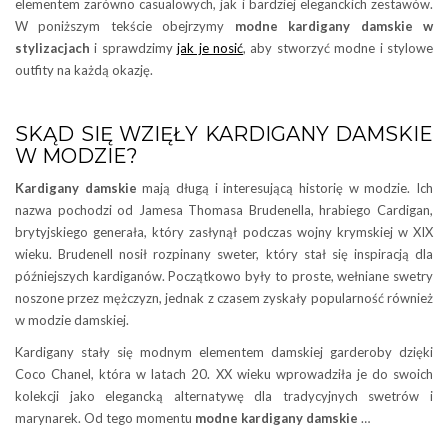
elementem zarówno casualowych, jak i bardziej eleganckich zestawów.
W poniższym tekście obejrzymy
modne kardigany damskie w
stylizacjach
i sprawdzimy
jak je nosić
, aby stworzyć modne i stylowe
outfity na każdą okazję.
SKĄD SIĘ WZIĘŁY KARDIGANY DAMSKIE
W MODZIE?
Kardigany damskie
mają długą i interesującą historię w modzie. Ich
nazwa pochodzi od Jamesa Thomasa Brudenella, hrabiego Cardigan,
brytyjskiego generała, który zasłynął podczas wojny krymskiej w XIX
wieku. Brudenell nosił rozpinany sweter, który stał się inspiracją dla
późniejszych kardiganów. Początkowo były to proste, wełniane swetry
noszone przez mężczyzn, jednak z czasem zyskały popularność również
w modzie damskiej.
Kardigany stały się modnym elementem damskiej garderoby dzięki
Coco Chanel, która w latach 20. XX wieku wprowadziła je do swoich
kolekcji jako elegancką alternatywę dla tradycyjnych swetrów i
marynarek. Od tego momentu
modne kardigany damskie
…