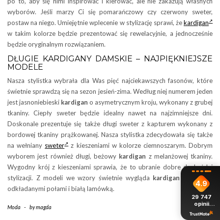
po to, aby się nimi inspirować i kierować, ale nie zakazują własnych
wyborów. Jeśli marzy Ci się pomarańczowy czy czerwony sweter,
postaw na niego. Umiejętnie wplecenie w stylizację sprawi, że
kardigan
w takim kolorze będzie prezentować się rewelacyjnie, a jednocześnie
będzie oryginalnym rozwiązaniem.
DŁUGIE KARDIGANY DAMSKIE – NAJPIĘKNIEJSZE
MODELE
Nasza stylistka wybrała dla Was pięć najciekawszych fasonów, które
świetnie sprawdzą się na sezon jesień-zima. Według niej numerem jeden
jest jasnoniebieski
kardigan
o asymetrycznym kroju, wykonany z grubej
tkaniny. Ciepły sweter będzie idealny nawet na najzimniejsze dni.
Doskonale prezentuje się także długi sweter z kapturem wykonany z
bordowej tkaniny prążkowanej. Nasza stylistka zdecydowała się także
na wełniany
sweter
z kieszeniami w kolorze ciemnoszarym. Dobrym
wyborem jest również długi, beżowy
kardigan
z melanżowej tkaniny.
Wygodny krój z kieszeniami sprawia, że to ubranie dobre do każdej
stylizacji. Z modeli we wzory świetnie wygląda
kardigan
w kratę z
4.9
odkładanymi połami i białą lamówką.
29 747
opinii
Moda
-
by
magda
z całego
okresu