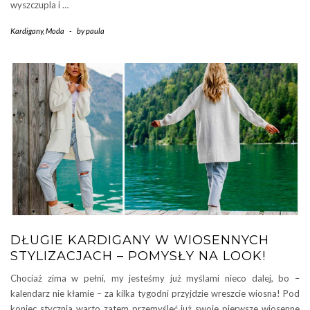
wyszczupla i …
Kardigany
,
Moda
-
by
paula
DŁUGIE KARDIGANY W WIOSENNYCH
STYLIZACJACH – POMYSŁY NA LOOK!
Chociaż zima w pełni, my jesteśmy już myślami nieco dalej, bo –
kalendarz nie kłamie – za kilka tygodni przyjdzie wreszcie wiosna! Pod
koniec stycznia warto zatem przemyśleć już swoje pierwsze wiosenne