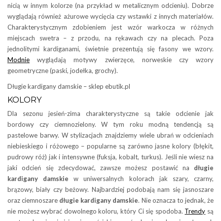
nicią w innym kolorze (na przykład w metalicznym odcieniu). Dobrze
wyglądają również ażurowe wycięcia czy wstawki z innych materiałów.
Charakterystycznym zdobieniem jest wzór warkocza w różnych
miejscach swetra – z przodu, na rękawach czy na plecach. Poza
jednolitymi kardiganami, świetnie prezentują się fasony we wzory.
Modnie
wyglądają motywy zwierzęce, norweskie czy wzory
geometryczne (paski, jodełka, grochy).
Długie kardigany damskie – sklep ebutik.pl
KOLORY
Dla sezonu jesień-zima charakterystyczne są takie odcienie jak
bordowy czy ciemnozielony. W tym roku modną tendencją są
pastelowe barwy. W stylizacjach znajdziemy wiele ubrań w odcieniach
niebieskiego i różowego – popularne są zarówno jasne kolory (błękit,
pudrowy róż) jak i intensywne (fuksja, kobalt, turkus). Jeśli nie wiesz na
jaki odcień się zdecydować, zawsze możesz postawić na
długie
kardigany damskie
w uniwersalnych kolorach jak szary, czarny,
brązowy, biały czy beżowy. Najbardziej podobają nam się jasnoszare
oraz ciemnoszare
długie kardigany damskie
. Nie oznacza to jednak, że
nie możesz wybrać dowolnego koloru, który Ci się spodoba.
Trendy
są