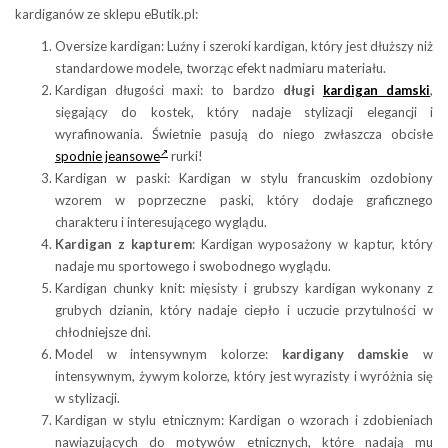
kardiganów ze sklepu eButik.pl:
Oversize kardigan: Luźny i szeroki kardigan, który jest dłuższy niż
standardowe modele, tworząc efekt nadmiaru materiału.
Kardigan długości maxi: to bardzo
długi
kardigan damski
,
sięgający do kostek, który nadaje stylizacji elegancji i
wyrafinowania. Świetnie pasują do niego zwłaszcza obcisłe
spodnie jeansowe
rurki!
Kardigan w paski: Kardigan w stylu francuskim ozdobiony
wzorem w poprzeczne paski, który dodaje graficznego
charakteru i interesującego wyglądu.
Kardigan z kapturem
: Kardigan wyposażony w kaptur, który
nadaje mu sportowego i swobodnego wyglądu.
Kardigan chunky knit: mięsisty i grubszy kardigan wykonany z
grubych dzianin, który nadaje ciepło i uczucie przytulności w
chłodniejsze dni.
Model w intensywnym kolorze:
kardigany damskie
w
intensywnym, żywym kolorze, który jest wyrazisty i wyróżnia się
w stylizacji.
Kardigan w stylu etnicznym: Kardigan o wzorach i zdobieniach
nawiązujących do motywów etnicznych, które nadają mu