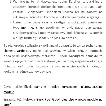
Wariacje na temat klasycznego looku: Kardigan w paski lub z
akcentem koronki doskonale komponuje się z prostą białą
koszulą i eleganckimi spodniami. Można też go założyć na
sukienkę w jednolitym kolorze, aby dodać kontrastu i elegancji.
Casual boho: Luźny
czarny kardigan
w połączeniu z jeansami
typu
mom jeans
lub spodniami w stylu paper bag tworzy
niezobowiązujący i modny casualowy look. Można go uzupełnić
o długą biżuterię i sandały na płaskim obcasie.
Te różnorodne stylizacje z kardiganami pokazują, że ten wszechstronny
element garderoby
może być używany w wielu różnych outfitach,
dodając im wyjątkowego charakteru i stylu.
Kardigany damskie
to
świetna opcja zarówno na casualowe, jak i bardziej eleganckie okazje, a
różnorodność modeli pozwala na tworzenie ciekawych i modnych
looków na różne sezonowe okazje.
Czytaj także:
Bluzki damskie – odkryj oryginalne i niepowtarzalne
modele
Sprawdź też:
Kolekcja Basic Feel Good plus size – nowe modele na
lato