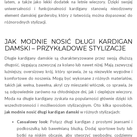
latem, a także jako lekki dodatek na letnie wieczory. Dzięki swojej
uniwersalności i funkcjonalności kardigany stanowią nieodzowny
element damskiej garderoby, który z łatwością można dopasować do
różnorodnych stylizacji.
JAK MODNIE NOSIĆ DŁUGI KARDIGAN
DAMSKI – PRZYKŁADOWE STYLIZACJE
Długie kardigany damskie są charakteryzowane przez swoją dłuższą
długość, sięgającą zazwyczaj za kolano lub nawet niżej. Mają zazwyczaj
luźniejszy, oversizowy krój, który sprawia, że są niezwykle wygodne i
komfortowe do noszenia. Mogą być wykonane z różnych materiałów,
takich jak wełna, bawełna, akryl czy mieszanki włóczek, co sprawia, że
są odpowiednie zarówno na chłodniejsze dni, jak i cieplejsze wieczory.
Moda na długie kardigany zyskała na popularności głównie dzięki ich
wszechstronności i możliwościom stylizacyjnym. Oto kilka sposobów,
jak modnie nosić długi kardigan damski
w różnych stylizacjach:
Casualowy look
: Połącz długi kardigan z prostymi jeansami i
podkoszulką lub bawełnianą bluzką. Dodaj sportowe buty lub
botki na niskim obcasie, aby stworzyć swobodny, codzienny