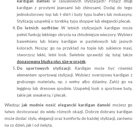
kardigan damski
w casualowych stylizacjach? Połącz długi
kardigan z prostymi jeansami lub chinosami. Dodaj do tego
jednokolorowy top lub t-shirt i buty typu loafers lub mokasyny.
Stylizację uzupełnij o torebkę typu shopper lub elegancki plecak.
Do letnich outfitów
: W letnich stylizacjach kardigan może
pełnić funkcję lekkiego okrycia na chłodniejsze wieczory. Wybierz
bawełniany lub lniany kardigan w pastelowych lub jasnych
kolorach. Nosząc go na przykład na topie lub sukience maxi,
stworzysz lekki, letni look. Świetnie sprawdzi się tutaj także
dopasowana bluzka plus size w prążek
.
Do sportowych stylizacji
: Kardigan może być również
elementem sportowej stylizacji. Wybierz oversizowy kardigan z
grubszego materiału, np. z wełny albo dzianiny. Załóż go na
legginsy lub dresowe spodnie. Uzupełnij look o sportowe buty,
takie jak sneakersy, i plecak.
Wiedząc
jak modnie nosić elegancki kardigan damski
możesz go
łatwo dostosować do wielu różnych okazji. Dobrze dobrany kardigan
może dodać stylu, elegancji oraz komfortu do każdej stylizacji, zarówno
na co dzień, jak i od święta.