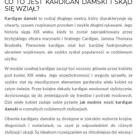
CO TO JEST KARDIGAN DAMSKI I SKĄD
SIĘ WZIĄŁ?
Kardigan damski
to rodzaj długiego swetra, który charakteryzuje się
otwarty, czasem rozpinanym przodem i zwykle długimi rękawami. Jego
historia sięga XIX wieku, kiedy to został zaprojektowany przez
brytyjskiego oficera marynarki i hrabiego Cardigan, Jamesa Thomasa
Brudnella. Pierwotnie kardigan miał być bardziej funkcjonalnym
ubraniem wojskowym, ale szybko zyskał popularność w codziennym
użytku.
W modzie cywilnej kardigan zaczął być noszony głównie przez kobiety
pod koniec XIX wieku. Jego wszechstronność i wygoda sprawiły, że
szybko stał się nieodłącznym elementem garderoby wielu kobiet na
całym świecie. Przez kolejne dekady kardigan ewoluował stylistycznie,
dostosowując się do zmieniających się trendów i potrzeb modowych.
Dziś wiele kobiet zadaje sobie pytanie
jak modnie nosić kardigan
damski
w rozmaitych codziennych stylizacjach.
Obecnie kardigany damskie są dostępne w szerokim wyborze krojów,
długościach i materiałach, co czyni je odpowiednimi do różnych
stylizacji i okazji. Są idealnym rozwiązaniem na chłodniejsze dni wiosną i