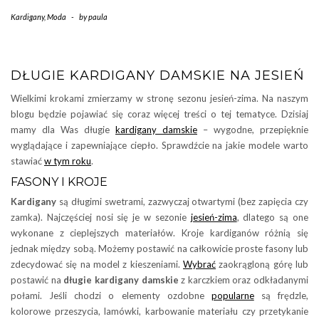
Kardigany
,
Moda
-
by
paula
DŁUGIE KARDIGANY DAMSKIE NA JESIEŃ
Wielkimi krokami zmierzamy w stronę sezonu jesień-zima. Na naszym
blogu będzie pojawiać się coraz więcej treści o tej tematyce. Dzisiaj
mamy dla Was długie
kardigany damskie
– wygodne, przepięknie
wyglądające i zapewniające ciepło. Sprawdźcie na jakie modele warto
stawiać
w tym roku
.
FASONY I KROJE
Kardigany
są długimi swetrami, zazwyczaj otwartymi (bez zapięcia czy
zamka). Najczęściej nosi się je w sezonie
jesień-zima
, dlatego są one
wykonane z cieplejszych materiałów. Kroje kardiganów różnią się
jednak między sobą. Możemy postawić na całkowicie proste fasony lub
zdecydować się na model z kieszeniami.
Wybrać
zaokrągloną górę lub
postawić na
długie kardigany damskie
z karczkiem oraz odkładanymi
połami. Jeśli chodzi o elementy ozdobne
popularne
są frędzle,
kolorowe przeszycia, lamówki, karbowanie materiału czy przetykanie