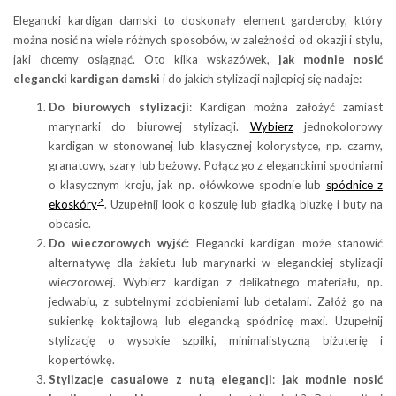
Elegancki kardigan damski to doskonały element garderoby, który
można nosić na wiele różnych sposobów, w zależności od okazji i stylu,
jaki chcemy osiągnąć. Oto kilka wskazówek,
jak modnie nosić
elegancki kardigan damski
i do jakich stylizacji najlepiej się nadaje:
Do biurowych stylizacji
: Kardigan można założyć zamiast
marynarki do biurowej stylizacji.
Wybierz
jednokolorowy
kardigan w stonowanej lub klasycznej kolorystyce, np. czarny,
granatowy, szary lub beżowy. Połącz go z eleganckimi spodniami
o klasycznym kroju, jak np. ołówkowe spodnie lub
spódnice z
ekoskóry
. Uzupełnij look o koszulę lub gładką bluzkę i buty na
obcasie.
Do wieczorowych wyjść
: Elegancki kardigan może stanowić
alternatywę dla żakietu lub marynarki w eleganckiej stylizacji
wieczorowej. Wybierz kardigan z delikatnego materiału, np.
jedwabiu, z subtelnymi zdobieniami lub detalami. Załóż go na
sukienkę koktajlową lub elegancką spódnicę maxi. Uzupełnij
stylizację o wysokie szpilki, minimalistyczną biżuterię i
kopertówkę.
Stylizacje casualowe z nutą elegancji
:
jak modnie nosić