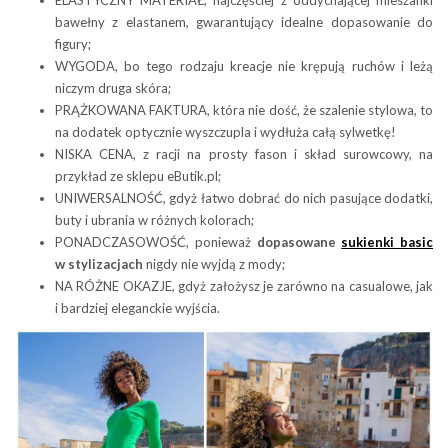
bawełny z elastanem, gwarantujący idealne dopasowanie do
figury;
WYGODA, bo tego rodzaju kreacje nie krępują ruchów i leżą
niczym druga skóra;
PRĄŻKOWANA FAKTURA, która nie dość, że szalenie stylowa, to
na dodatek optycznie wyszczupla i wydłuża całą sylwetkę!
NISKA CENA, z racji na prosty fason i skład surowcowy, na
przykład ze sklepu eButik.pl;
UNIWERSALNOŚĆ, gdyż łatwo dobrać do nich pasujące dodatki,
buty i ubrania w różnych kolorach;
PONADCZASOWOŚĆ, ponieważ
dopasowane
sukienki basic
w stylizacjach
nigdy nie wyjdą z mody;
NA RÓŻNE OKAZJE, gdyż założysz je zarówno na casualowe, jak
i bardziej eleganckie wyjścia.