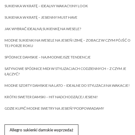
SUKIENKA W KRATĘ – IDEALNY WAKACYJNY LOOK
SUKIENKA W KRATĘ – JESIENNY MUST HAVE
JAK WYBRAĆ IDEALNĄ SUKIENKĘ NA WESELE?
MODNE SUKIENKI NA WESELE NA JESIEŃ I ZIMĘ – ZOBACZ W CZYM PÓJŚĆ O
TEJ PORZE ROKU
SPÓDNICE DAMSKIE – NAJMODNIEJSZE TENDENCJE
SATYNOWE SPÓDNICE MIDI W STYLIZACJACH CODZIENNYCH – Z CZYM JE
ŁĄCZYĆ?
MODNE SZORTY DAMSKIE NA LATO – IDEALNE DO STYLIZACJI NA WAKACJE!
KRÓTKI SWETER DAMSKI – HIT NADCHODZĄCEJ JESIENI!
GDZIE KUPIĆ MODNE SWETRY NA JESIEŃ? PODPOWIADAMY
Allegro sukienki damskie wyprzedaż