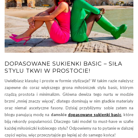
DOPASOWANE SUKIENKI BASIC – SIŁA
STYLU TKWI W PROSTOCIE!
Uwielbiasz klasykę i proste w formie stylizacje? W takim razie należysz
zapewne do coraz większego grona miłośniczek stylu basic, którym
rządzą prostota i minimalizm. Główna dewiza tego nurtu w modzie
brzmi „mniej znaczy więcej”, dlatego dominują w nim gładkie materiały
oraz niemal ascetyczne fasony. Dzisiaj przybliżymy sobie zatem na
blogu panującą modę na
damskie
dopasowane sukienki basic
, które
biją rekordy popularności. Dlaczego taki model to must-have w szafie
każdej miłośniczki kobiecego stylu? Odpowiemy na to pytanie w dalszej
części wpisu, więc przeczytajcie go lepiej aż do samego końca!