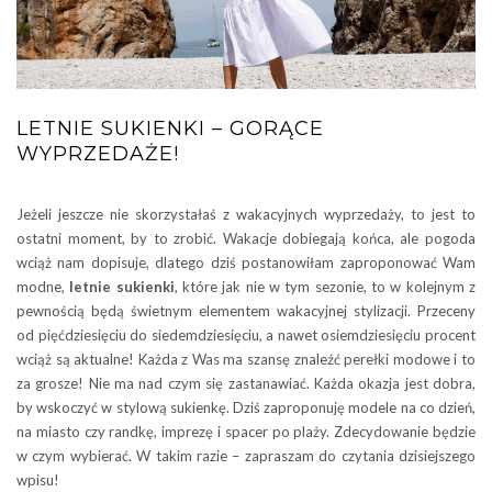
LETNIE SUKIENKI – GORĄCE
WYPRZEDAŻE!
Jeżeli jeszcze nie skorzystałaś z wakacyjnych wyprzedaży, to jest to
ostatni moment, by to zrobić. Wakacje dobiegają końca, ale pogoda
wciąż nam dopisuje, dlatego dziś postanowiłam zaproponować Wam
modne,
letnie sukienki
, które jak nie w tym sezonie, to w kolejnym z
pewnością będą świetnym elementem wakacyjnej stylizacji. Przeceny
od pięćdziesięciu do siedemdziesięciu, a nawet osiemdziesięciu procent
wciąż są aktualne! Każda z Was ma szansę znaleźć perełki modowe i to
za grosze! Nie ma nad czym się zastanawiać. Każda okazja jest dobra,
by wskoczyć w stylową sukienkę. Dziś zaproponuję modele na co dzień,
na miasto czy randkę, imprezę i spacer po plaży. Zdecydowanie będzie
w czym wybierać. W takim razie – zapraszam do czytania dzisiejszego
wpisu!