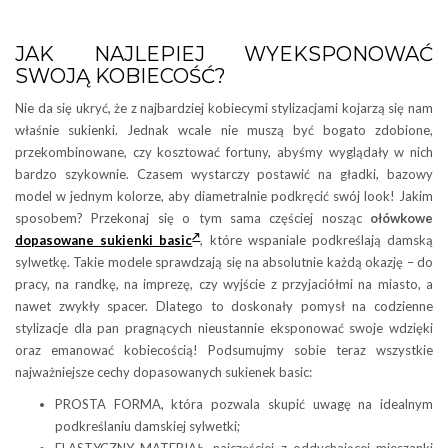
JAK NAJLEPIEJ WYEKSPONOWAĆ
SWOJĄ KOBIECOŚĆ?
Nie da się ukryć, że z najbardziej kobiecymi stylizacjami kojarzą się nam
właśnie sukienki. Jednak wcale nie muszą być bogato zdobione,
przekombinowane, czy kosztować fortuny, abyśmy wyglądały w nich
bardzo szykownie. Czasem wystarczy postawić na gładki, bazowy
model w jednym kolorze, aby diametralnie podkręcić swój look! Jakim
sposobem? Przekonaj się o tym sama częściej nosząc
ołówkowe
dopasowane sukienki basic
, które wspaniale podkreślają damską
sylwetkę. Takie modele sprawdzają się na absolutnie każdą okazję – do
pracy, na randkę, na imprezę, czy wyjście z przyjaciółmi na miasto, a
nawet zwykły spacer. Dlatego to doskonały pomysł na codzienne
stylizacje dla pan pragnących nieustannie eksponować swoje wdzięki
oraz emanować kobiecością! Podsumujmy sobie teraz wszystkie
najważniejsze cechy dopasowanych sukienek basic:
PROSTA FORMA, która pozwala skupić uwagę na idealnym
podkreślaniu damskiej sylwetki;
ELASTYCZNY MATERIAŁ, najczęściej z oddychającej mieszanki