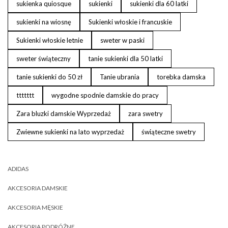
sukienka quiosque
sukienki
sukienki dla 60 latki
sukienki na wiosnę
Sukienki włoskie i francuskie
Sukienki włoskie letnie
sweter w paski
sweter świąteczny
tanie sukienki dla 50 latki
tanie sukienki do 50 zł
Tanie ubrania
torebka damska
ttttttt
wygodne spodnie damskie do pracy
Zara bluzki damskie Wyprzedaż
zara swetry
Zwiewne sukienki na lato wyprzedaż
świąteczne swetry
ADIDAS
AKCESORIA DAMSKIE
AKCESORIA MĘSKIE
AKCESORIA PODRÓŻNE