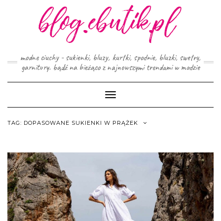
Skip
to
content
modne ciuchy - sukienki, bluzy, kurtki, spodnie, bluzki, swetry,
garnitury. bądź na bieżąco z najnowszymi trendami w modzie
Toggle
Navigation
TAG:
DOPASOWANE SUKIENKI W PRĄŻEK