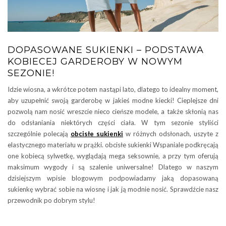
DOPASOWANE SUKIENKI – PODSTAWA
KOBIECEJ GARDEROBY W NOWYM
SEZONIE!
Idzie wiosna, a wkrótce potem nastąpi lato, dlatego to idealny moment,
aby uzupełnić swoją garderobę w jakieś modne kiecki! Cieplejsze dni
pozwolą nam nosić wreszcie nieco cieńsze modele, a także skłonią nas
do odsłaniania niektórych części ciała. W tym sezonie styliści
szczególnie polecają
obcisłe sukienki
w różnych odsłonach, uszyte z
elastycznego materiału w prążki. obcisłe sukienki Wspaniale podkręcają
one kobiecą sylwetkę, wyglądają mega seksownie, a przy tym oferują
maksimum wygody i są szalenie uniwersalne! Dlatego w naszym
dzisiejszym wpisie blogowym podpowiadamy jaką dopasowaną
sukienkę wybrać sobie na wiosnę i jak ją modnie nosić. Sprawdźcie nasz
przewodnik po dobrym stylu!