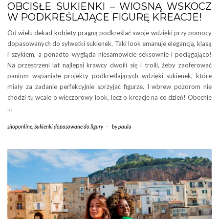
OBCISŁE SUKIENKI – WIOSNĄ WSKOCZ
W PODKREŚLAJĄCE FIGURĘ KREACJE!
Od wielu dekad kobiety pragną podkreślać swoje wdzięki przy pomocy
dopasowanych do sylwetki sukienek. Taki look emanuje elegancją, klasą
i szykiem, a ponadto wygląda niesamowicie seksownie i pociągająco!
Na przestrzeni lat najlepsi krawcy dwoili się i troili, żeby zaoferować
paniom wspaniałe projekty podkreślających wdzięki sukienek, które
miały za zadanie perfekcyjnie sprzyjać figurze. I wbrew pozorom nie
chodzi tu wcale o wieczorowy look, lecz o kreacje na co dzień! Obecnie
…
shoponline
,
Sukienki dopasowane do figury
-
by
paula