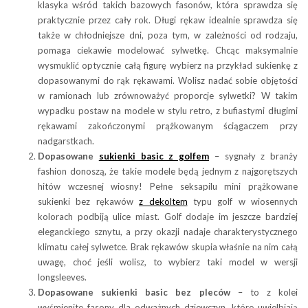
klasyka wśród takich bazowych fasonów, która sprawdza się
praktycznie przez cały rok. Długi rękaw idealnie sprawdza się
także w chłodniejsze dni, poza tym, w zależności od rodzaju,
pomaga ciekawie modelować sylwetkę. Chcąc maksymalnie
wysmuklić optycznie całą figurę wybierz na przykład sukienkę z
dopasowanymi do rąk rękawami. Wolisz nadać sobie objętości
w ramionach lub zrównoważyć proporcje sylwetki? W takim
wypadku postaw na modele w stylu retro, z bufiastymi długimi
rękawami zakończonymi prążkowanym ściągaczem przy
nadgarstkach.
Dopasowane
sukienki basic z golfem
– sygnały z branży
fashion donoszą, że takie modele będą jednym z najgorętszych
hitów wczesnej wiosny! Pełne seksapilu mini prążkowane
sukienki bez rękawów
z dekoltem
typu golf w wiosennych
kolorach podbiją ulice miast. Golf dodaje im jeszcze bardziej
eleganckiego sznytu, a przy okazji nadaje charakterystycznego
klimatu całej sylwetce. Brak rękawów skupia właśnie na nim całą
uwagę, choć jeśli wolisz, to wybierz taki model w wersji
longsleeves.
Dopasowane sukienki basic bez pleców
– to z kolei
wyśmienite fasony dla odważnych dziewczyn, które uwielbiają