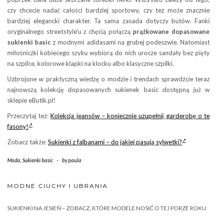
czy chcecie nadać całości bardziej sportowy, czy tez może znacznie
bardziej elegancki charakter. Ta sama zasada dotyczy butów. Fanki
oryginalnego streetstyle’u z chęcią połączą
prążkowane dopasowane
sukienki basic
z modnymi adidasami na grubej podeszwie. Natomiast
miłośniczki kobiecego szyku wybiorą do nich urocze sandały bez pięty
na szpilce, kolorowe klapki na klocku albo klasyczne szpilki.
Uzbrojone w praktyczną wiedzę o modzie i trendach sprawdźcie teraz
najnowszą kolekcję dopasowanych sukienek basic dostępną już w
sklepie eButik.pl!
Przeczytaj też:
Kolekcja jeansów – koniecznie uzupełnij garderobę o te
fasony!
Zobacz także:
Sukienki z falbanami – do jakiej pasują sylwetki?
Moda
,
Sukienki basic
-
by
paula
MODNE CIUCHY I UBRANIA
SUKIENKI NA JESIEŃ – ZOBACZ, KTÓRE MODELE NOSIĆ O TEJ PORZE ROKU