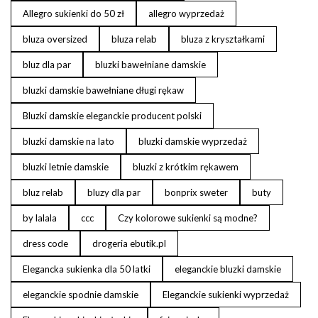
Allegro sukienki do 50 zł
allegro wyprzedaż
bluza oversized
bluza relab
bluza z kryształkami
bluz dla par
bluzki bawełniane damskie
bluzki damskie bawełniane długi rękaw
Bluzki damskie eleganckie producent polski
bluzki damskie na lato
bluzki damskie wyprzedaż
bluzki letnie damskie
bluzki z krótkim rękawem
bluz relab
bluzy dla par
bonprix sweter
buty
by lalala
ccc
Czy kolorowe sukienki są modne?
dress code
drogeria ebutik.pl
Elegancka sukienka dla 50 latki
eleganckie bluzki damskie
eleganckie spodnie damskie
Eleganckie sukienki wyprzedaż