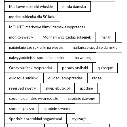
Markowe sukienki włoskie
moda damska
modna sukienka dla 50 latki
MOHITO markowe bluzki damskie wyprzedaż
mohito swetry
Monnari wyprzedaż sukienek
msngr
najpiękniejsze sukienki na weselu
najtańsze spodnie damskie
najwygodniejsze spodnie damskie
na wiosnę
Orsay sukienki wyprzedaż
porady stylistki
quiosque
quiosque sukienki
quiosque wyprzedaż
renee
reserved swetry
sklep ebutik.pl
spodnie
spodnie damskie wyprzedaże
spodnie dzwony
spodnie plazzo
spodnie szwedy
Spodnie z szerokimi nogawkami
stylizacje