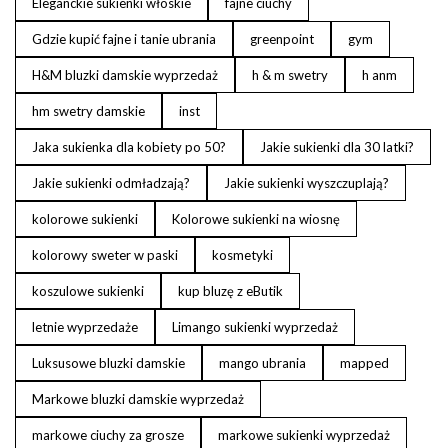
Eleganckie sukienki włoskie
fajne ciuchy
Gdzie kupić fajne i tanie ubrania
greenpoint
gym
H&M bluzki damskie wyprzedaż
h & m swetry
h anm
hm swetry damskie
inst
Jaka sukienka dla kobiety po 50?
Jakie sukienki dla 30 latki?
Jakie sukienki odmładzają?
Jakie sukienki wyszczuplają?
kolorowe sukienki
Kolorowe sukienki na wiosnę
kolorowy sweter w paski
kosmetyki
koszulowe sukienki
kup bluzę z eButik
letnie wyprzedaże
Limango sukienki wyprzedaż
Luksusowe bluzki damskie
mango ubrania
mapped
Markowe bluzki damskie wyprzedaż
markowe ciuchy za grosze
markowe sukienki wyprzedaż