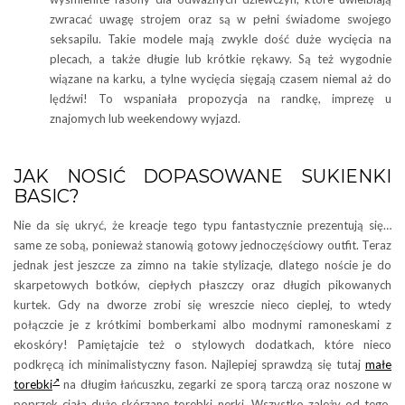
zwracać uwagę strojem oraz są w pełni świadome swojego
seksapilu. Takie modele mają zwykle dość duże wycięcia na
plecach, a także długie lub krótkie rękawy. Są też wygodnie
wiązane na karku, a tylne wycięcia sięgają czasem niemal aż do
lędźwi! To wspaniała propozycja na randkę, imprezę u
znajomych lub weekendowy wyjazd.
JAK NOSIĆ DOPASOWANE SUKIENKI
BASIC?
Nie da się ukryć, że kreacje tego typu fantastycznie prezentują się…
same ze sobą, ponieważ stanowią gotowy jednoczęściowy outfit. Teraz
jednak jest jeszcze za zimno na takie stylizacje, dlatego noście je do
skarpetowych botków, ciepłych płaszczy oraz długich pikowanych
kurtek. Gdy na dworze zrobi się wreszcie nieco cieplej, to wtedy
połączcie je z krótkimi bomberkami albo modnymi ramoneskami z
ekoskóry! Pamiętajcie też o stylowych dodatkach, które nieco
podkręcą ich minimalistyczny fason. Najlepiej sprawdzą się tutaj
małe
torebki
na długim łańcuszku, zegarki ze sporą tarczą oraz noszone w
poprzek ciała duże skórzane torebki nerki. Wszystko zależy od tego,