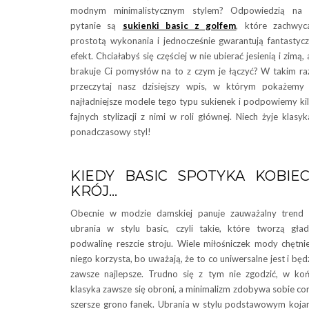
modnym minimalistycznym stylem? Odpowiedzią na 
pytanie są
sukienki basic z golfem
, które zachwyc
prostotą wykonania i jednocześnie gwarantują fantastyc
efekt. Chciałabyś się częściej w nie ubierać jesienią i zimą, 
brakuje Ci pomysłów na to z czym je łączyć? W takim ra
przeczytaj nasz dzisiejszy wpis, w którym pokażemy
najładniejsze modele tego typu sukienek i podpowiemy ki
fajnych stylizacji z nimi w roli głównej. Niech żyje klasyk
ponadczasowy styl!
KIEDY BASIC SPOTYKA KOBIE
KRÓJ…
Obecnie w modzie damskiej panuje zauważalny trend
ubrania w stylu basic, czyli takie, które tworzą gła
podwalinę reszcie stroju. Wiele miłośniczek mody chętni
niego korzysta, bo uważają, że to co uniwersalne jest i będ
zawsze najlepsze. Trudno się z tym nie zgodzić, w ko
klasyka zawsze się obroni, a minimalizm zdobywa sobie co
szersze grono fanek. Ubrania w stylu podstawowym koja