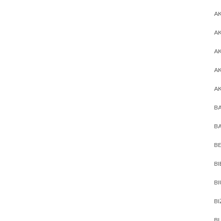
AK
AK
A
A
A
BA
BA
BE
BI
B
BI
BL