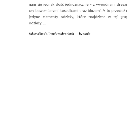
nam się jednak dość jednoznacznie – z wygodnymi dresa
czy bawełnianymi koszulkami oraz bluzami. A to przecież 
jedyne elementy odzieży, które znajdziesz w tej gru
odzieży. …
Sukienki basic
,
Trendy w ubraniach
-
by
paula