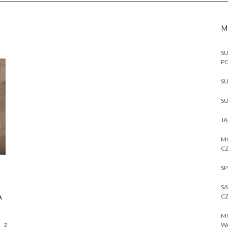
M
SU
P
SU
SU
JA
MO
CZ
SP
SA
A
CZ
MO
k z
W