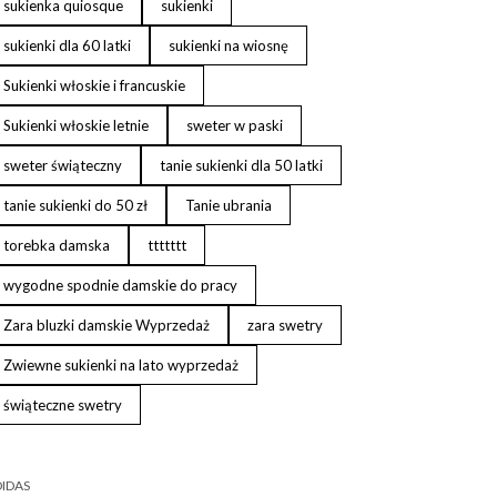
sukienka quiosque
sukienki
sukienki dla 60 latki
sukienki na wiosnę
Sukienki włoskie i francuskie
Sukienki włoskie letnie
sweter w paski
sweter świąteczny
tanie sukienki dla 50 latki
tanie sukienki do 50 zł
Tanie ubrania
torebka damska
ttttttt
wygodne spodnie damskie do pracy
Zara bluzki damskie Wyprzedaż
zara swetry
Zwiewne sukienki na lato wyprzedaż
świąteczne swetry
IDAS