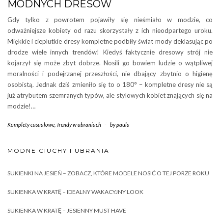
MODNYCH DRESÓW
Gdy tylko z powrotem pojawiły się nieśmiało w modzie, co
odważniejsze kobiety od razu skorzystały z ich nieodpartego uroku.
Miękkie i cieplutkie dresy kompletne podbiły świat mody deklasując po
drodze wiele innych trendów! Kiedyś faktycznie dresowy strój nie
kojarzył się może zbyt dobrze. Nosili go bowiem ludzie o wątpliwej
moralności i podejrzanej przeszłości, nie dbający zbytnio o higienę
osobistą. Jednak dziś zmieniło się to o 180° – kompletne dresy nie są
już atrybutem szemranych typów, ale stylowych kobiet znających się na
modzie!…
Komplety casualowe
,
Trendy w ubraniach
-
by
paula
MODNE CIUCHY I UBRANIA
SUKIENKI NA JESIEŃ – ZOBACZ, KTÓRE MODELE NOSIĆ O TEJ PORZE ROKU
SUKIENKA W KRATĘ – IDEALNY WAKACYJNY LOOK
SUKIENKA W KRATĘ – JESIENNY MUST HAVE