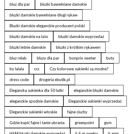
bluz dla par
bluzki bawełniane damskie
bluzki damskie bawełniane długi rękaw
Bluzki damskie eleganckie producent polski
bluzki damskie na lato
bluzki damskie wyprzedaż
bluzki letnie damskie
bluzki z krótkim rękawem
bluz relab
bluzy dla par
bonprix sweter
buty
by lalala
ccc
Czy kolorowe sukienki są modne?
dress code
drogeria ebutik.pl
Elegancka sukienka dla 50 latki
eleganckie bluzki damskie
eleganckie spodnie damskie
Eleganckie sukienki wyprzedaż
Eleganckie sukienki włoskie
fajne ciuchy
Gdzie kupić fajne i tanie ubrania
greenpoint
gym
H&M bluzki damskie wyprzedaż
h & m swetry
h anm