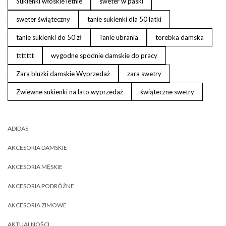
Sukienki włoskie letnie
sweter w paski
sweter świąteczny
tanie sukienki dla 50 latki
tanie sukienki do 50 zł
Tanie ubrania
torebka damska
ttttttt
wygodne spodnie damskie do pracy
Zara bluzki damskie Wyprzedaż
zara swetry
Zwiewne sukienki na lato wyprzedaż
świąteczne swetry
ADIDAS
AKCESORIA DAMSKIE
AKCESORIA MĘSKIE
AKCESORIA PODRÓŻNE
AKCESORIA ZIMOWE
AKTUALNOŚCI