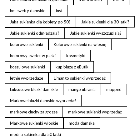
hm swetry damskie
inst
Jaka sukienka dla kobiety po 50?
Jakie sukienki dla 30 latki?
Jakie sukienki odmładzają?
Jakie sukienki wyszczuplają?
kolorowe sukienki
Kolorowe sukienki na wiosnę
kolorowy sweter w paski
kosmetyki
koszulowe sukienki
kup bluzę z eButik
letnie wyprzedaże
Limango sukienki wyprzedaż
Luksusowe bluzki damskie
mango ubrania
mapped
Markowe bluzki damskie wyprzedaż
markowe ciuchy za grosze
markowe sukienki wyprzedaż
Markowe sukienki włoskie
moda damska
modna sukienka dla 50 latki