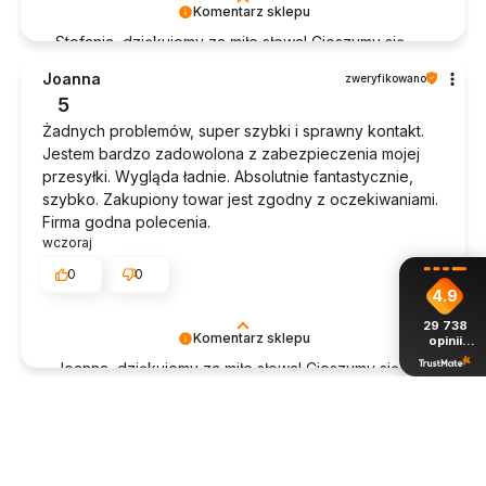
Komentarz sklepu
Stefania, dziękujemy za miłe słowa! Cieszymy się,
że zakup przeszedł bezproblemowo, oraz, że
Joanna
zweryfikowano
możemy zapewnić odpowiednią obsługę tak
5
świetnym klientom. Dziękujemy raz jeszcze!
Żadnych problemów, super szybki i sprawny kontakt.
Jestem bardzo zadowolona z zabezpieczenia mojej
przesyłki. Wygląda ładnie. Absolutnie fantastycznie,
szybko. Zakupiony towar jest zgodny z oczekiwaniami.
Firma godna polecenia.
wczoraj
0
0
4.9
29 738
Komentarz sklepu
opinii
z całego
Joanna, dziękujemy za miłe słowa! Cieszymy się, że
okresu
zakup przeszedł bezproblemowo, oraz, że
Krzysztof
zweryfikowano
możemy zapewnić odpowiednią obsługę tak
5
świetnym klientom. Dziękujemy raz jeszcze!
No nie można do niczego się przyczepić, wszystko
w porządku.