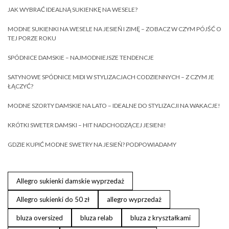
JAK WYBRAĆ IDEALNĄ SUKIENKĘ NA WESELE?
MODNE SUKIENKI NA WESELE NA JESIEŃ I ZIMĘ – ZOBACZ W CZYM PÓJŚĆ O
TEJ PORZE ROKU
SPÓDNICE DAMSKIE – NAJMODNIEJSZE TENDENCJE
SATYNOWE SPÓDNICE MIDI W STYLIZACJACH CODZIENNYCH – Z CZYM JE
ŁĄCZYĆ?
MODNE SZORTY DAMSKIE NA LATO – IDEALNE DO STYLIZACJI NA WAKACJE!
KRÓTKI SWETER DAMSKI – HIT NADCHODZĄCEJ JESIENI!
GDZIE KUPIĆ MODNE SWETRY NA JESIEŃ? PODPOWIADAMY
Allegro sukienki damskie wyprzedaż
Allegro sukienki do 50 zł
allegro wyprzedaż
bluza oversized
bluza relab
bluza z kryształkami