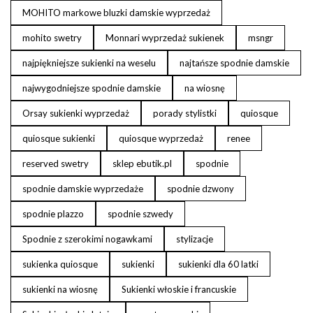
MOHITO markowe bluzki damskie wyprzedaż
mohito swetry
Monnari wyprzedaż sukienek
msngr
najpiękniejsze sukienki na weselu
najtańsze spodnie damskie
najwygodniejsze spodnie damskie
na wiosnę
Orsay sukienki wyprzedaż
porady stylistki
quiosque
quiosque sukienki
quiosque wyprzedaż
renee
reserved swetry
sklep ebutik.pl
spodnie
spodnie damskie wyprzedaże
spodnie dzwony
spodnie plazzo
spodnie szwedy
Spodnie z szerokimi nogawkami
stylizacje
sukienka quiosque
sukienki
sukienki dla 60 latki
sukienki na wiosnę
Sukienki włoskie i francuskie