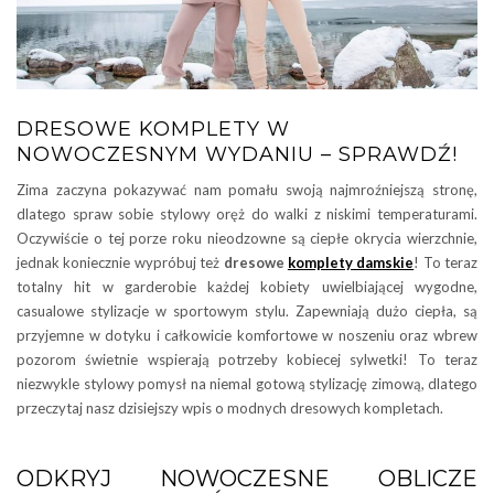
DRESOWE KOMPLETY W
NOWOCZESNYM WYDANIU – SPRAWDŹ!
Zima zaczyna pokazywać nam pomału swoją najmroźniejszą stronę,
dlatego spraw sobie stylowy oręż do walki z niskimi temperaturami.
Oczywiście o tej porze roku nieodzowne są ciepłe okrycia wierzchnie,
jednak koniecznie wypróbuj też
dresowe
komplety damskie
! To teraz
totalny hit w garderobie każdej kobiety uwielbiającej wygodne,
casualowe stylizacje w sportowym stylu. Zapewniają dużo ciepła, są
przyjemne w dotyku i całkowicie komfortowe w noszeniu oraz wbrew
pozorom świetnie wspierają potrzeby kobiecej sylwetki! To teraz
niezwykle stylowy pomysł na niemal gotową stylizację zimową, dlatego
przeczytaj nasz dzisiejszy wpis o modnych dresowych kompletach.
ODKRYJ NOWOCZESNE OBLICZE