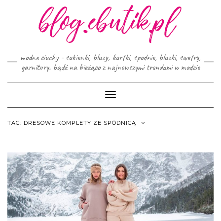
Skip
to
content
modne ciuchy - sukienki, bluzy, kurtki, spodnie, bluzki, swetry,
garnitury. bądź na bieżąco z najnowszymi trendami w modzie
Toggle
Navigation
TAG:
DRESOWE KOMPLETY ZE SPÓDNICĄ