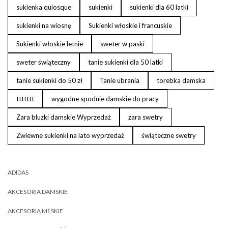
sukienka quiosque
sukienki
sukienki dla 60 latki
sukienki na wiosnę
Sukienki włoskie i francuskie
Sukienki włoskie letnie
sweter w paski
sweter świąteczny
tanie sukienki dla 50 latki
tanie sukienki do 50 zł
Tanie ubrania
torebka damska
ttttttt
wygodne spodnie damskie do pracy
Zara bluzki damskie Wyprzedaż
zara swetry
Zwiewne sukienki na lato wyprzedaż
świąteczne swetry
ADIDAS
AKCESORIA DAMSKIE
AKCESORIA MĘSKIE