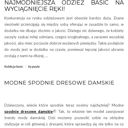
NAJMODNIEJSZA ODZIEŻ BASIC NA
WYCIĄGNIĘCIE RĘKI!
Konkurencja na rynku odzieżowym jest obecnie bardzo duża. Znane
sieciówki prześcigają się między sobą oferując w zasadzie to samo, w
dodatku nie dbając zbytnio o jakość. Dlatego nic dziwnego, że kobiety
zaczęły szukać miłej odmiany, czegoś oryginalnego, a zarazem wysokiej
jakości, aby mieć poczucie dobrze wydanych pieniędzy. Takie podejście
do mody jest w dodatku na czasie, ponieważ lepszej jakości ubrania
zostają z nami na dłużej, …
Kolekcja basic
-
by
paula
MODNE SPODNIE DRESOWE DAMSKIE
Dziewczyny, wiecie które spodnie teraz nosimy najchętniej? Modne
spodnie dresowe damskie
! Tak, to właśnie ten model zawojował
trendy mody damskiej. Dziś możemy pozwolić sobie na obłędne
stylizacje w roli głównej z dresami, które sprawdzą się nie tylko na co