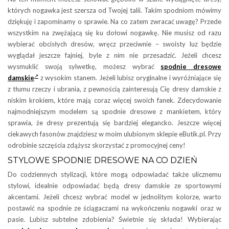
których nogawka jest szersza od Twojej talii. Takim spodniom mówimy
dziękuję i zapominamy o sprawie. Na co zatem zwracać uwagę? Przede
wszystkim na zwężającą się ku dołowi nogawkę. Nie musisz od razu
wybierać obcisłych dresów, wręcz przeciwnie – swoisty luz będzie
wyglądał jeszcze fajniej, byle z nim nie przesadzić. Jeżeli chcesz
wysmuklić swoją sylwetkę, możesz wybrać
spodnie dresowe
damskie
z wysokim stanem. Jeżeli lubisz oryginalne i wyróżniające się
z tłumu rzeczy i ubrania, z pewnością zainteresują Cię dresy damskie z
niskim krokiem, które mają coraz więcej swoich fanek. Zdecydowanie
najmodniejszym modelem są spodnie dresowe z mankietem, który
sprawia, że dresy prezentują się bardziej elegancko. Jeszcze więcej
ciekawych fasonów znajdziesz w moim ulubionym sklepie eButik.pl. Przy
odrobinie szczęścia zdążysz skorzystać z promocyjnej ceny!
STYLOWE SPODNIE DRESOWE NA CO DZIEŃ
Do codziennych stylizacji, które mogą odpowiadać także ulicznemu
stylowi, idealnie odpowiadać będą dresy damskie ze sportowymi
akcentami. Jeżeli chcesz wybrać model w jednolitym kolorze, warto
postawić na spodnie ze ściągaczami na wykończeniu nogawki oraz w
pasie. Lubisz subtelne zdobienia? Świetnie się składa! Wybierając