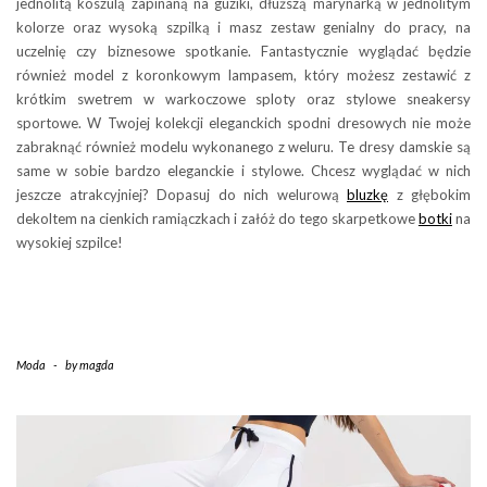
jednolitą koszulą zapinaną na guziki, dłuższą marynarką w jednolitym
kolorze oraz wysoką szpilką i masz zestaw genialny do pracy, na
uczelnię czy biznesowe spotkanie. Fantastycznie wyglądać będzie
również model z koronkowym lampasem, który możesz zestawić z
krótkim swetrem w warkoczowe sploty oraz stylowe sneakersy
sportowe. W Twojej kolekcji eleganckich spodni dresowych nie może
zabraknąć również modelu wykonanego z weluru. Te dresy damskie są
same w sobie bardzo eleganckie i stylowe. Chcesz wyglądać w nich
jeszcze atrakcyjniej? Dopasuj do nich welurową
bluzkę
z głębokim
dekoltem na cienkich ramiączkach i załóż do tego skarpetkowe
botki
na
wysokiej szpilce!
Moda
-
by
magda