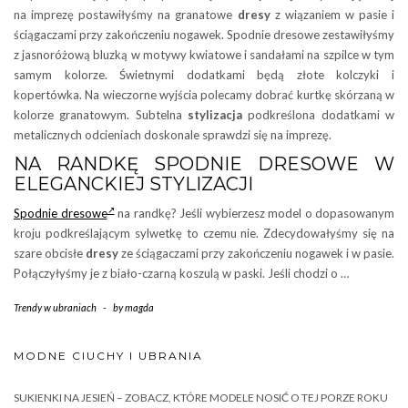
na imprezę postawiłyśmy na granatowe
dresy
z wiązaniem w pasie i
ściągaczami przy zakończeniu nogawek. Spodnie dresowe zestawiłyśmy
z jasnoróżową bluzką w motywy kwiatowe i sandałami na szpilce w tym
samym kolorze. Świetnymi dodatkami będą złote kolczyki i
kopertówka. Na wieczorne wyjścia polecamy dobrać kurtkę skórzaną w
kolorze granatowym. Subtelna
stylizacja
podkreślona dodatkami w
metalicznych odcieniach doskonale sprawdzi się na imprezę.
NA RANDKĘ SPODNIE DRESOWE W
ELEGANCKIEJ STYLIZACJI
Spodnie dresowe
na randkę? Jeśli wybierzesz model o dopasowanym
kroju podkreślającym sylwetkę to czemu nie. Zdecydowałyśmy się na
szare obcisłe
dresy
ze ściągaczami przy zakończeniu nogawek i w pasie.
Połączyłyśmy je z biało-czarną koszulą w paski. Jeśli chodzi o …
Trendy w ubraniach
-
by
magda
MODNE CIUCHY I UBRANIA
SUKIENKI NA JESIEŃ – ZOBACZ, KTÓRE MODELE NOSIĆ O TEJ PORZE ROKU