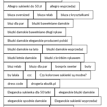
Allegro sukienki do 50 zł
allegro wyprzedaż
bluza oversized
bluza relab
bluza z kryształkami
bluz dla par
bluzki bawełniane damskie
bluzki damskie bawełniane długi rękaw
Bluzki damskie eleganckie producent polski
bluzki damskie na lato
bluzki damskie wyprzedaż
bluzki letnie damskie
bluzki z krótkim rękawem
bluz relab
bluzy dla par
bonprix sweter
buty
by lalala
ccc
Czy kolorowe sukienki są modne?
dress code
drogeria ebutik.pl
Elegancka sukienka dla 50 latki
eleganckie bluzki damskie
eleganckie spodnie damskie
Eleganckie sukienki wyprzedaż