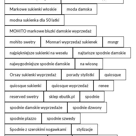
Markowe sukienki włoskie
moda damska
modna sukienka dla 50 latki
MOHITO markowe bluzki damskie wyprzedaż
mohito swetry
Monnari wyprzedaż sukienek
msngr
najpiękniejsze sukienki na weselu
najtańsze spodnie damskie
najwygodniejsze spodnie damskie
na wiosnę
Orsay sukienki wyprzedaż
porady stylistki
quiosque
quiosque sukienki
quiosque wyprzedaż
renee
reserved swetry
sklep ebutik.pl
spodnie
spodnie damskie wyprzedaże
spodnie dzwony
spodnie plazzo
spodnie szwedy
Spodnie z szerokimi nogawkami
stylizacje