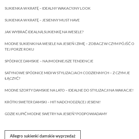
SUKIENKA W KRATĘ – IDEALNY WAKACYJNY LOOK
SUKIENKA W KRATĘ – JESIENNY MUST HAVE
JAK WYBRAĆ IDEALNĄ SUKIENKĘ NA WESELE?
MODNE SUKIENKI NA WESELE NA JESIEŃ I ZIMĘ – ZOBACZ W CZYM PÓJŚĆ O
TEJ PORZE ROKU
SPÓDNICE DAMSKIE – NAJMODNIEJSZE TENDENCJE
SATYNOWE SPÓDNICE MIDI W STYLIZACJACH CODZIENNYCH – Z CZYM JE
ŁĄCZYĆ?
MODNE SZORTY DAMSKIE NA LATO – IDEALNE DO STYLIZACJI NA WAKACJE!
KRÓTKI SWETER DAMSKI – HIT NADCHODZĄCEJ JESIENI!
GDZIE KUPIĆ MODNE SWETRY NA JESIEŃ? PODPOWIADAMY
Allegro sukienki damskie wyprzedaż