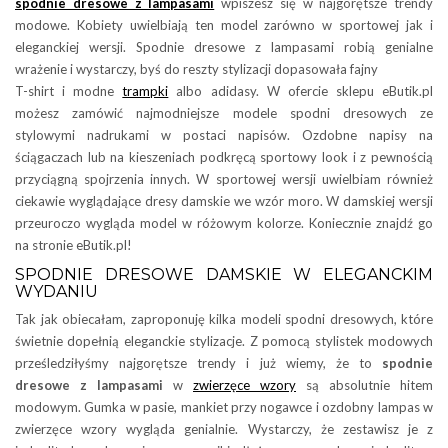
spodnie dresowe z lampasami
wpiszesz się w najgorętsze trendy
modowe. Kobiety uwielbiają ten model zarówno w sportowej jak i
eleganckiej wersji. Spodnie dresowe z lampasami robią genialne
wrażenie i wystarczy, byś do reszty stylizacji dopasowała fajny
T-shirt i modne
trampki
albo adidasy. W ofercie sklepu eButik.pl
możesz zamówić najmodniejsze modele spodni dresowych ze
stylowymi nadrukami w postaci napisów. Ozdobne napisy na
ściągaczach lub na kieszeniach podkręcą sportowy look i z pewnością
przyciągną spojrzenia innych. W sportowej wersji uwielbiam również
ciekawie wyglądające dresy damskie we wzór moro. W damskiej wersji
przeuroczo wygląda model w różowym kolorze. Koniecznie znajdź go
na stronie eButik.pl!
SPODNIE DRESOWE DAMSKIE W ELEGANCKIM
WYDANIU
Tak jak obiecałam, zaproponuję kilka modeli spodni dresowych, które
świetnie dopełnią eleganckie stylizacje. Z pomocą stylistek modowych
prześledziłyśmy najgorętsze trendy i już wiemy, że to
spodnie
dresowe z lampasami
w
zwierzęce wzory
są absolutnie hitem
modowym. Gumka w pasie, mankiet przy nogawce i ozdobny lampas w
zwierzęce wzory wygląda genialnie. Wystarczy, że zestawisz je z