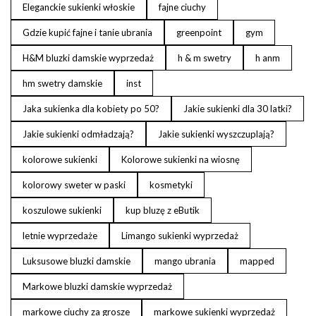
Eleganckie sukienki włoskie
fajne ciuchy
Gdzie kupić fajne i tanie ubrania
greenpoint
gym
H&M bluzki damskie wyprzedaż
h & m swetry
h anm
hm swetry damskie
inst
Jaka sukienka dla kobiety po 50?
Jakie sukienki dla 30 latki?
Jakie sukienki odmładzają?
Jakie sukienki wyszczuplają?
kolorowe sukienki
Kolorowe sukienki na wiosnę
kolorowy sweter w paski
kosmetyki
koszulowe sukienki
kup bluzę z eButik
letnie wyprzedaże
Limango sukienki wyprzedaż
Luksusowe bluzki damskie
mango ubrania
mapped
Markowe bluzki damskie wyprzedaż
markowe ciuchy za grosze
markowe sukienki wyprzedaż