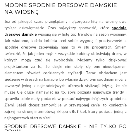
MODNE SPODNIE DRESOWE DAMSKIE
NA WIOSNĘ
Już od jakiegoś czasu przeglądamy najgorętsze hity na wiosnę dwa
tysiące dziewiętnaście. Czas najwyższy sprawdzić, które
spodnie
dresowe damskie
wpisują się w listę top trendów na sezon wiosenny.
Jak wiadomo, każda kobieta ceni sobie wygodę i praktyczność, a
spodnie dresowe zapewniają nam to w stu procentach. Śmiem
twierdzić, że jak jeden mąż – wszystkie kobiety ubóstwiają dresy, w
których mogą czuć się swobodnie. Możemy tylko dziękować
projektantom za to, że dzięki nim stały się one nieodłącznym
elementem również codziennych stylizacji. Teraz obciachem jest
siedzenie w dresach na kanapie, bo właśnie dzięki tym spodniom można
stworzyć jedną z najmodniejszych ulicznych stylizacji. Myślę, że nie
muszę Cię dłużej namawiać na to, abyś poznała najnowsze trendy i
sprawiła sobie mały podarek w postaci najwygodniejszych spodni na
Ziemi. Jeżeli chcesz zamówić je w przystępnej cenie, to koniecznie
zajrzyj na stronę internetową sklepu
eButik.pl
, który posiada jedną z
najbogatszych ofert w sieci!
SPODNIE DRESOWE DAMSKIE – NIE TYLKO PO