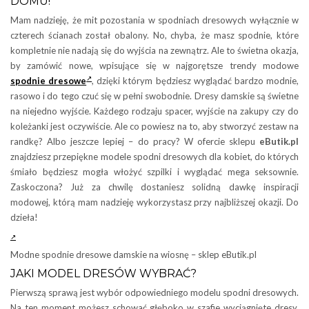
DOMU!
Mam nadzieję, że mit pozostania w spodniach dresowych wyłącznie w
czterech ścianach został obalony. No, chyba, że masz spodnie, które
kompletnie nie nadają się do wyjścia na zewnątrz. Ale to świetna okazja,
by zamówić nowe, wpisujące się w najgorętsze trendy modowe
spodnie dresowe
, dzięki którym będziesz wyglądać bardzo modnie,
rasowo i do tego czuć się w pełni swobodnie. Dresy damskie są świetne
na niejedno wyjście. Każdego rodzaju spacer, wyjście na zakupy czy do
koleżanki jest oczywiście. Ale co powiesz na to, aby stworzyć zestaw na
randkę? Albo jeszcze lepiej – do pracy? W ofercie sklepu
eButik.pl
znajdziesz przepiękne modele spodni dresowych dla kobiet, do których
śmiało będziesz mogła włożyć szpilki i wyglądać mega seksownie.
Zaskoczona? Już za chwilę dostaniesz solidną dawkę inspiracji
modowej, którą mam nadzieję wykorzystasz przy najbliższej okazji. Do
dzieła!
Modne spodnie dresowe damskie na wiosnę – sklep eButik.pl
JAKI MODEL DRESÓW WYBRAĆ?
Pierwszą sprawą jest wybór odpowiedniego modelu spodni dresowych.
Na ten moment możesz schować głęboko w szafie wyciągnięte dresy,