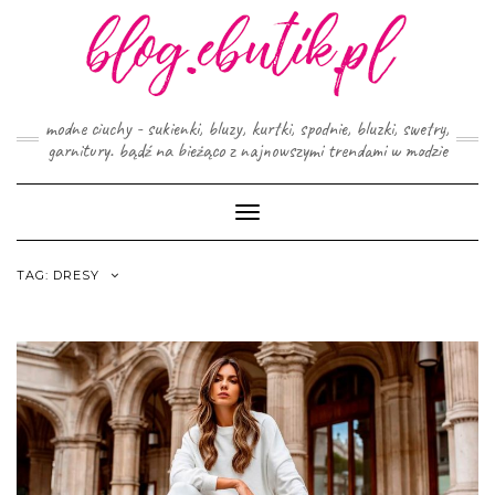
Skip
to
content
modne ciuchy - sukienki, bluzy, kurtki, spodnie, bluzki, swetry,
garnitury. bądź na bieżąco z najnowszymi trendami w modzie
Toggle
Navigation
TAG:
DRESY