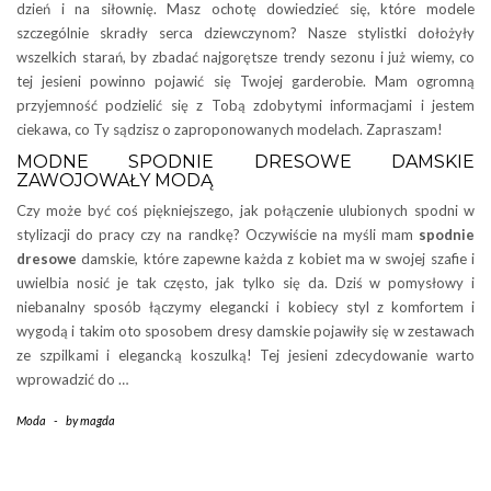
dzień i na siłownię. Masz ochotę dowiedzieć się, które modele
szczególnie skradły serca dziewczynom? Nasze stylistki dołożyły
wszelkich starań, by zbadać najgorętsze trendy sezonu i już wiemy, co
tej jesieni powinno pojawić się Twojej garderobie. Mam ogromną
przyjemność podzielić się z Tobą zdobytymi informacjami i jestem
ciekawa, co Ty sądzisz o zaproponowanych modelach. Zapraszam!
MODNE SPODNIE DRESOWE DAMSKIE
ZAWOJOWAŁY MODĄ
Czy może być coś piękniejszego, jak połączenie ulubionych spodni w
stylizacji do pracy czy na randkę? Oczywiście na myśli mam
spodnie
dresowe
damskie, które zapewne każda z kobiet ma w swojej szafie i
uwielbia nosić je tak często, jak tylko się da. Dziś w pomysłowy i
niebanalny sposób łączymy elegancki i kobiecy styl z komfortem i
wygodą i takim oto sposobem dresy damskie pojawiły się w zestawach
ze szpilkami i elegancką koszulką! Tej jesieni zdecydowanie warto
wprowadzić do …
Moda
-
by
magda