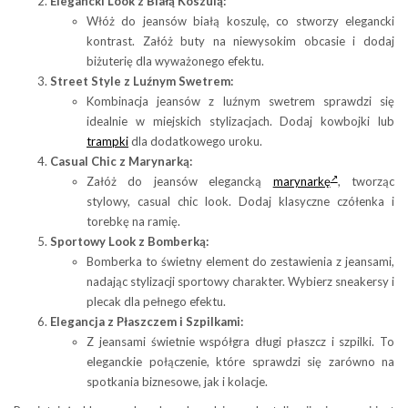
Elegancki Look z Białą Koszulą:
Włóż do jeansów białą koszulę, co stworzy elegancki
kontrast. Załóż buty na niewysokim obcasie i dodaj
biżuterię dla wyważonego efektu.
Street Style z Luźnym Swetrem:
Kombinacja jeansów z luźnym swetrem sprawdzi się
idealnie w miejskich stylizacjach. Dodaj kowbojki lub
trampki
dla dodatkowego uroku.
Casual Chic z Marynarką:
Załóż do jeansów elegancką
marynarkę
, tworząc
stylowy, casual chic look. Dodaj klasyczne czółenka i
torebkę na ramię.
Sportowy Look z Bomberką:
Bomberka to świetny element do zestawienia z jeansami,
nadając stylizacji sportowy charakter. Wybierz sneakersy i
plecak dla pełnego efektu.
Elegancja z Płaszczem i Szpilkami:
Z jeansami świetnie współgra długi płaszcz i szpilki. To
eleganckie połączenie, które sprawdzi się zarówno na
spotkania biznesowe, jak i kolacje.