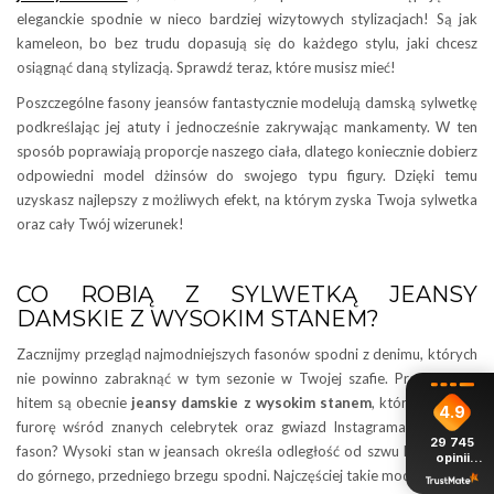
eleganckie spodnie w nieco bardziej wizytowych stylizacjach! Są jak
kameleon, bo bez trudu dopasują się do każdego stylu, jaki chcesz
osiągnąć daną stylizacją. Sprawdź teraz, które musisz mieć!
Poszczególne fasony jeansów fantastycznie modelują damską sylwetkę
podkreślając jej atuty i jednocześnie zakrywając mankamenty. W ten
sposób poprawiają proporcje naszego ciała, dlatego koniecznie dobierz
odpowiedni model dżinsów do swojego typu figury. Dzięki temu
uzyskasz najlepszy z możliwych efekt, na którym zyska Twoja sylwetka
oraz cały Twój wizerunek!
CO ROBIĄ Z SYLWETKĄ JEANSY
DAMSKIE Z WYSOKIM STANEM?
Zacznijmy przegląd najmodniejszych fasonów spodni z denimu, których
nie powinno zabraknąć w tym sezonie w Twojej szafie. Prawdziwym
hitem są obecnie
jeansy damskie z wysokim stanem
, które robią też
4.9
furorę wśród znanych celebrytek oraz gwiazd Instagrama. Co to za
29 745
fason? Wysoki stan w jeansach określa odległość od szwu krokowego
opinii
z całego
do górnego, przedniego brzegu spodni. Najczęściej takie modele sięgają
okresu