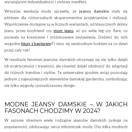
wyrażającym indywidualność i stylowy manifest.
Wreszcie, ewolucja mody sprawiła, że
jeansy damskie
stały się
płótnem dla różnorodnych eksperymentów projektantów i stylizacji.
Współcześnie dostępne są w licznych wariantach, od klasycznych skinny
jeans, przez boyfriend czy
mom jeans
, aż po wide leg czy flare, co
pozwala na kreatywne i zróżnicowane zestawienia. Dobierz do nich
wygodne
bluzy z kapturem
i ciesz się swobodnym lookiem na co dzień
przez cały rok!
W rezultacie fenomen jeansów damskich utrzymuje się nie tylko dzięki
ich praktyczności i trwałości, ale również dzięki zdolności do adaptacji
do różnych trendów i stylów. Te uniwersalne spodnie wciąż pozostają
jednym z najważniejszych elementów damskiej garderoby, symbolizując
nie tylko wygodę i ponadczasowy design.
MODNE JEANSY DAMSKIE – W JAKICH
FASONACH CHODZIMY W 2024?
W sezonie obecnym wiele rodzajów jeansów damskich zyskuje na
popularności, zdobywając serca miłośniczek mody. Oto kilka modnych