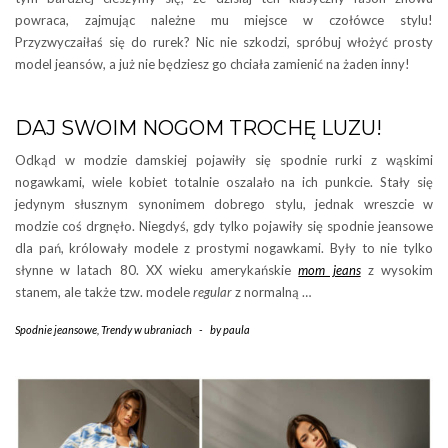
powraca, zajmując należne mu miejsce w czołówce stylu!
Przyzwyczaiłaś się do rurek? Nic nie szkodzi, spróbuj włożyć prosty
model jeansów, a już nie będziesz go chciała zamienić na żaden inny!
DAJ SWOIM NOGOM TROCHĘ LUZU!
Odkąd w modzie damskiej pojawiły się spodnie rurki z wąskimi
nogawkami, wiele kobiet totalnie oszalało na ich punkcie. Stały się
jedynym słusznym synonimem dobrego stylu, jednak wreszcie w
modzie coś drgnęło. Niegdyś, gdy tylko pojawiły się spodnie jeansowe
dla pań, królowały modele z prostymi nogawkami. Były to nie tylko
słynne w latach 80. XX wieku amerykańskie
mom jeans
z wysokim
stanem, ale także tzw. modele
regular
z normalną …
Spodnie jeansowe
,
Trendy w ubraniach
-
by
paula