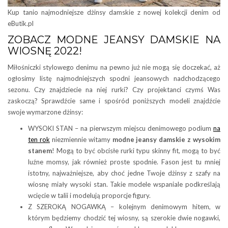
Kup tanio najmodniejsze dżinsy damskie z nowej kolekcji denim od
eButik.pl
ZOBACZ MODNE JEANSY DAMSKIE NA
WIOSNĘ 2022!
Miłośniczki stylowego denimu na pewno już nie mogą się doczekać, aż
ogłosimy listę najmodniejszych spodni jeansowych nadchodzącego
sezonu. Czy znajdziecie na niej rurki? Czy projektanci czymś Was
zaskoczą? Sprawdźcie same i spośród poniższych modeli znajdźcie
swoje wymarzone dżinsy:
WYSOKI STAN – na pierwszym miejscu denimowego podium
na
ten rok
niezmiennie witamy
modne jeansy damskie z wysokim
stanem
! Mogą to być obcisłe rurki typu skinny fit, mogą to być
luźne momsy, jak również proste spodnie. Fason jest tu mniej
istotny, najważniejsze, aby choć jedne Twoje dżinsy z szafy na
wiosnę miały wysoki stan. Takie modele wspaniale podkreślają
wcięcie w talii i modelują proporcje figury.
Z SZEROKĄ NOGAWKĄ – kolejnym denimowym hitem, w
którym będziemy chodzić tej wiosny, są szerokie dwie nogawki,