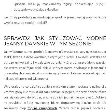
Sprytnie maskują mankamenty figury, podkreślając pupę i
optycznie wydłużając sylwetkę.
Jak Ci się podobają najmodniejsze spodnie jeansowe tej wiosny? Które
wybierzesz do swojej kolekcji?
SPRAWDŹ JAK STYLIZOWAĆ MODNE
JEANSY DAMSKIE W TYM SEZONIE!
Jak wiadomo, same spodnie jeansowe nie wystarczą, aby uzyskać super
efekt, trzeba jeszcze wiedzieć, z czym je połączyć. Owszem, wszakże to
bardzo uniwersalne i wdzięczne ubrania, które do wszystkiego pasują,
ale warto znać fajne triki, dzięki którym nasze stylizacje z jeansami z
przeciętnych staną się absolutnie wyjątkowe! Tajemnice zdradzają nasi
najlepsi eksperci od wizerunku:
Wybierając na co dzień spodnie z wysokim stanem połącz je najlepiej z
krótszą górą. Nie musisz od razu odsłaniać pępka, możesz dobrać także
coś sięgającego do bioder, ważne aby ich jednak nie zakrywać. Dobierz
na przykład krótką rozpinaną bluzę, dopasowaną bluzkę basic lub
seksowny crop
top na ramiączkach
. Wtedy całość pięknie podkreśli