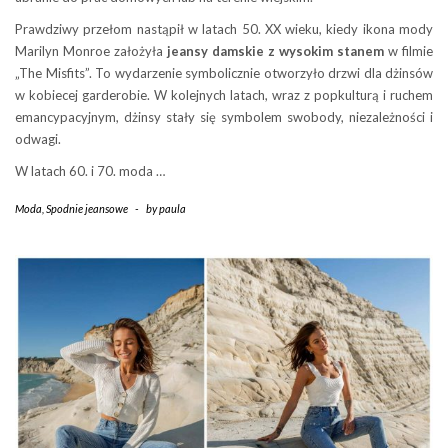
Prawdziwy przełom nastąpił w latach 50. XX wieku, kiedy ikona mody
Marilyn Monroe założyła
jeansy damskie z wysokim stanem
w filmie
„The Misfits”. To wydarzenie symbolicznie otworzyło drzwi dla dżinsów
w kobiecej garderobie. W kolejnych latach, wraz z popkulturą i ruchem
emancypacyjnym, dżinsy stały się symbolem swobody, niezależności i
odwagi.
W latach 60. i 70. moda …
Moda
,
Spodnie jeansowe
-
by
paula