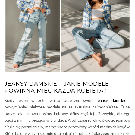
JEANSY DAMSKIE – JAKIE MODELE
POWINNA MIEĆ KAŻDA KOBIETA?
Kiedy jesień w pełni warto przejrzeć swoje
jeansy damskie
i
powymieniać niektóre modele na te aktualnie najmodniejsze. O tej
porze roku znowu nosimy kultowy dżins częściej niż zwykle, dlatego
bądź z nami na bieżąco w trendach. A od czasu rurek w świecie jeansów
nieźle się pozmieniało, mamy spore przewroty wśród modnych krojów.
Które fasony w tym sezonie detronizują inne? Jak i dlaczego zmieniły się