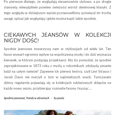
Po pierwsze dlatego, że wyglądają niesamowicie stylowo, a po drugie
stanowią niewątpliwie powiew świeżości wśród denimowej klasyki. Z
tego względu w dzisiejszym wpisie postanowiliśmy poświęcić im trochę
uwagi, opisać jak wyglądają i gdzie można kupić takie spodnie.
CIEKAWYCH JEANSÓW W KOLEKCJI
NIGDY DOŚĆ!
Spodnie jeansowe towarzyszą nam w stylizacjach od wielu lat. Ten
fason wywarł ogromny wpływ na współczesną modę i do dziś wyznacza
kierunek, w którym podążają projektanci. Kto by pomyślał, że spodnie
zaprojektowane w 1873 roku z myślą o robotnikach zdobędą uznanie
ludzi na całym świecie? Zapewne ich pierwsi twórcy, czyli Levi Strauss i
Jacob Davis nie marzyli o tym w najśmielszych snach. Tymczasem
dżinsy regularnie pojawiają się w kolekcjach odzieżowych sklepów na
każdy nowy sezon, przybierając rozmaite fasony i kusząc …
Spodnie jeansowe
,
Trendy w ubraniach
-
by
paula