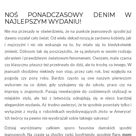
NOŚ PONADCZASOWY DENIM W
NAJLEPSZYM WYDANIU!
Nie ma przesady w stwierdzeniu, że na punkcie jeansowych spodni już
dawno oszalał cały świat. Od wielu dekad noszą je zarówno kobiety, jak
i mężczyźni i nic nie wskazuje na to, by miało się to kiedykolwiek
zmienić. Dżinsom tak się poszczęściło, że są jedynym w swoim rodzaju
ubraniem i prawdziwym światowym fenomenem. Owszem, mała czarna
czy klasyczny płaszcz też przetrwały do dziś, ale to trochę co innego. W
jeansach chodzimy niekiedy non stop, przez cały rok, bez względu na
pogodę czy porę roku. Bardzo często są one naszym pierwszym
wyborem na co dzień, gdy szykujemy się do szkoły, pracy czy na
imprezę u znajomych. Pasują rewelacyjnie do codziennych stylizacji w
miejskim stylu, ale też z łatwością odnajdują się w nieco bardziej
eleganckim wydaniu. Aż trudno uwierzyć, że te spodnie powstały tylko i
wyłącznie z myślą o robotnikach wydobywających złoto w Ameryce!
Ich twórcy na pewno nie wyobrażali sobie takiego sukcesu!
Dzisiaj wyróżniamy całkiem sporo fasonów damskich spodni
jeansowych. Na czasie są choćby rurki, boyfriendy, spodnie flare,
mom