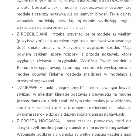
zwane flare. W modzie są zarówno klasyczne, lekko rozszerzane
u dołu bootcut’y, jak i mocniej rozkloszowane dzwony czy
modele z szerszą nogawką już od samych bioder. Takie dżinsy
wspaniale modelują sylwetkę, optycznie wydłużają nogi i
wyróżniają się spośród innych na ulicy!
Z ROZCIĘCIAMI – trzeba przyznać, że te modele są wielkim
(pozytywnym!) zaskoczeniem tego roku, ponieważ wprowadzają
dość śmiałe zmiany w klasycznym wyglądzie spodni. Mają
bowiem całkiem spore rozporki z przodu nogawek, które
wyglądają ciekawie i oryginalnie. Wyróżnią Twoje spodnie z
tłumu, przyciągną uwagę i pomogą na dodatek wyeksponować
modne obuwie! Figlarne rozcięcia znajdziesz w modelach z
prostymi nogawkami.
DZIURAWE – fanki „niegrzecznych” i nieco awangardowych
stylizacji w miejskim klimacie postawią z pewnością na
modne
jeansy damskie z dziurami
! W tym roku nosimy je w widoczny
sposób – zamiast rurek z drobnymi rozcięciami na kolanach
wybieraj szerokie dżinsy z dużymi rozdarciami na nogawkach!
Z PROSTĄ NOGAWKĄ – teraz czas na prawdziwy hołd dla
klasyki, czyli
modne jeansy damskie z prostymi nogawkami
.
Wspaniale podkreślają damską sylwetkę i pasują każdej z nas!