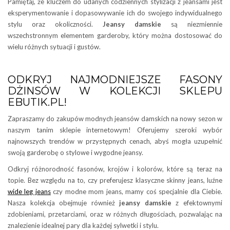
Pamiętaj, że kluczem do udanych codziennych stylizacji z jeansami jest
eksperymentowanie i dopasowywanie ich do swojego indywidualnego
stylu oraz okoliczności.
Jeansy damskie
są niezmiennie
wszechstronnym elementem garderoby, który można dostosować do
wielu różnych sytuacji i gustów.
ODKRYJ NAJMODNIEJSZE FASONY
DŻINSÓW W KOLEKCJI SKLEPU
EBUTIK.PL!
Zapraszamy do zakupów modnych jeansów damskich na nowy sezon w
naszym tanim sklepie internetowym! Oferujemy szeroki wybór
najnowszych trendów w przystępnych cenach, abyś mogła uzupełnić
swoją garderobę o stylowe i wygodne jeansy.
Odkryj różnorodność fasonów, krojów i kolorów, które są teraz na
topie. Bez względu na to, czy preferujesz klasyczne skinny jeans, luźne
wide leg jeans
czy modne mom jeans, mamy coś specjalnie dla Ciebie.
Nasza kolekcja obejmuje również
jeansy damskie
z efektownymi
zdobieniami, przetarciami, oraz w różnych długościach, pozwalając na
znalezienie idealnej pary dla każdej sylwetki i stylu.