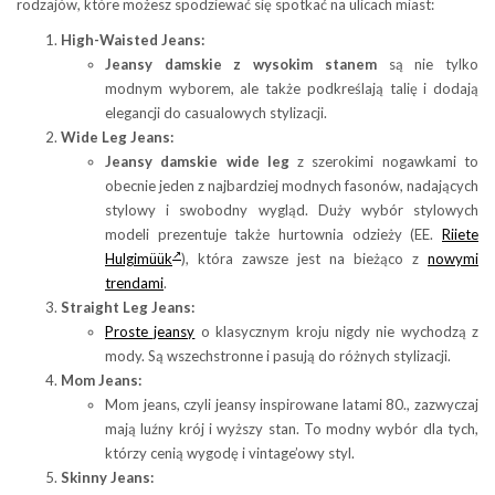
rodzajów, które możesz spodziewać się spotkać na ulicach miast:
High-Waisted Jeans:
Jeansy damskie z wysokim stanem
są nie tylko
modnym wyborem, ale także podkreślają talię i dodają
elegancji do casualowych stylizacji.
Wide Leg Jeans:
Jeansy damskie wide leg
z szerokimi nogawkami to
obecnie jeden z najbardziej modnych fasonów, nadających
stylowy i swobodny wygląd. Duży wybór stylowych
modeli prezentuje także hurtownia odzieży (EE.
Riiete
Hulgimüük
), która zawsze jest na bieżąco z
nowymi
trendami
.
Straight Leg Jeans:
Proste jeansy
o klasycznym kroju nigdy nie wychodzą z
mody. Są wszechstronne i pasują do różnych stylizacji.
Mom Jeans:
Mom jeans, czyli jeansy inspirowane latami 80., zazwyczaj
mają luźny krój i wyższy stan. To modny wybór dla tych,
którzy cenią wygodę i vintage’owy styl.
Skinny Jeans: