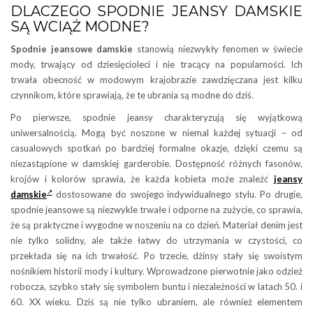
DLACZEGO SPODNIE JEANSY DAMSKIE
SĄ WCIĄŻ MODNE?
Spodnie jeansowe damskie
stanowią niezwykły fenomen w świecie
mody, trwający od dziesięcioleci i nie tracący na popularności. Ich
trwała obecność w modowym krajobrazie zawdzięczana jest kilku
czynnikom, które sprawiają, że te ubrania są modne do dziś.
Po pierwsze, spodnie jeansy charakteryzują się wyjątkową
uniwersalnością. Mogą być noszone w niemal każdej sytuacji – od
casualowych spotkań po bardziej formalne okazje, dzięki czemu są
niezastąpione w damskiej garderobie. Dostępność różnych fasonów,
krojów i kolorów sprawia, że każda kobieta może znaleźć
jeansy
damskie
dostosowane do swojego indywidualnego stylu. Po drugie,
spodnie jeansowe są niezwykle trwałe i odporne na zużycie, co sprawia,
że są praktyczne i wygodne w noszeniu na co dzień. Materiał denim jest
nie tylko solidny, ale także łatwy do utrzymania w czystości, co
przekłada się na ich trwałość. Po trzecie, dżinsy stały się swoistym
nośnikiem historii mody i kultury. Wprowadzone pierwotnie jako odzież
robocza, szybko stały się symbolem buntu i niezależności w latach 50. i
60. XX wieku. Dziś są nie tylko ubraniem, ale również elementem