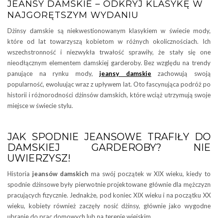
JEANSY DAMSKIE – ODKRYJ KLASYKĘ W
NAJGORĘTSZYM WYDANIU
Dżinsy damskie są niekwestionowanym klasykiem w świecie mody,
które od lat towarzyszą kobietom w różnych okolicznościach. Ich
wszechstronność i niezwykła trwałość sprawiły, że stały się one
nieodłącznym elementem damskiej garderoby. Bez względu na trendy
panujące na rynku mody,
jeansy damskie
zachowują swoją
popularność, ewoluując wraz z upływem lat. Oto fascynująca podróż po
historii i różnorodności dżinsów damskich, które wciąż utrzymują swoje
miejsce w świecie stylu.
JAK SPODNIE JEANSOWE TRAFIŁY DO
DAMSKIEJ GARDEROBY? NIE
UWIERZYSZ!
Historia
jeansów damskich
ma swój początek w XIX wieku, kiedy to
spodnie dżinsowe były pierwotnie projektowane głównie dla mężczyzn
pracujących fizycznie. Jednakże, pod koniec XIX wieku i na początku XX
wieku, kobiety również zaczęły nosić dżinsy, głównie jako wygodne
ubranie do prac domowych lub na terenie wiejskim.