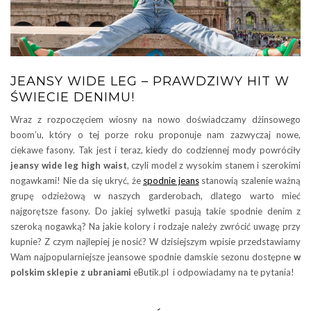
JEANSY WIDE LEG – PRAWDZIWY HIT W
ŚWIECIE DENIMU!
Wraz z rozpoczęciem wiosny na nowo doświadczamy dżinsowego
boom’u, który o tej porze roku proponuje nam zazwyczaj nowe,
ciekawe fasony. Tak jest i teraz, kiedy do codziennej mody powróciły
jeansy wide leg high waist
, czyli model z wysokim stanem i szerokimi
nogawkami! Nie da się ukryć, że
spodnie jeans
stanowią szalenie ważną
grupę odzieżową w naszych garderobach, dlatego warto mieć
najgorętsze fasony. Do jakiej sylwetki pasują takie spodnie denim z
szeroką nogawką? Na jakie kolory i rodzaje należy zwrócić uwagę przy
kupnie? Z czym najlepiej je nosić? W dzisiejszym wpisie przedstawiamy
Wam najpopularniejsze jeansowe spodnie damskie sezonu dostępne
w
polskim sklepie z ubraniami
eButik.pl i odpowiadamy na te pytania!