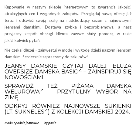
Kupowanie w naszym sklepie internetowym to gwarancja jakości,
atrakcyjnych cen i wygodnych zakupów. Przeglądaj naszą ofertę już
teraz i odśwież swoją szafę na nadchodzący sezon z najnowszymi
jeansami damskimi. Dostawa szybka i bezproblemowa, a nasz
przyjazny zespół obsługi klienta zawsze służy pomocą w razie
jakichkolwiek pytań.
Nie czekaj dłużej – zainwestuj w modę i wygodę dzięki naszym jeansom
damskim. Serdecznie zapraszamy do zakupów!
JEANSY DAMSKIE CZYTAJ DALEJ:
BLUZA
OVERSIZE DAMSKA BASIC
– ZAINSPIRUJ SIĘ
NOWOŚCIAMI.
SPRAWDŹ TEŻ:
PIŻAMA DAMSKA
WELUROWA
– PRZYTULNY WYBÓR NA
ZIMĘ.
ODKRYJ RÓWNIEŻ NAJNOWSZE SUKIENKI
(LT.
SUKNELĖS
) Z KOLEKCJI DAMSKIEJ 2024.
Moda
,
Spodnie jeansowe
-
by
paula