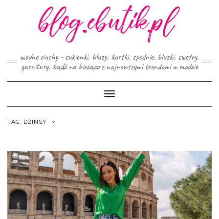
Skip
to
content
modne ciuchy - sukienki, bluzy, kurtki, spodnie, bluzki, swetry,
garnitury. bądź na bieżąco z najnowszymi trendami w modzie
Toggle
Navigation
TAG:
DŻINSY