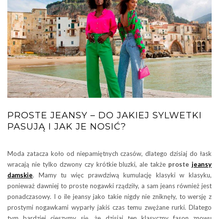
PROSTE JEANSY – DO JAKIEJ SYLWETKI
PASUJĄ I JAK JE NOSIĆ?
Moda zatacza koło od niepamiętnych czasów, dlatego dzisiaj do łask
wracają nie tylko dzwony czy krótkie bluzki, ale także
proste
jeansy
damskie
. Mamy tu więc prawdziwą kumulację klasyki w klasyku,
ponieważ dawniej to proste nogawki rządziły, a sam jeans również jest
ponadczasowy. I o ile jeansy jako takie nigdy nie zniknęły, to wersję z
prostymi nogawkami wyparły jakiś czas temu zwężane rurki. Dlatego
tym bardziej cieszymy się, że dzisiaj ten klasyczny fason znowu