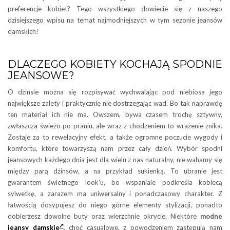
preferencje kobiet? Tego wszystkiego dowiecie się z naszego
dzisiejszego wpisu na temat najmodniejszych w tym sezonie jeansów
damskich!
DLACZEGO KOBIETY KOCHAJĄ SPODNIE
JEANSOWE?
O dżinsie można się rozpisywać wychwalając pod niebiosa jego
największe zalety i praktycznie nie dostrzegając wad. Bo tak naprawdę
ten materiał ich nie ma. Owszem, bywa czasem trochę sztywny,
zwłaszcza świeżo po praniu, ale wraz z chodzeniem to wrażenie znika.
Zostaje za to rewelacyjny efekt, a także ogromne poczucie wygody i
komfortu, które towarzyszą nam przez cały dzień. Wybór spodni
jeansowych każdego dnia jest dla wielu z nas naturalny, nie wahamy się
między parą dżinsów, a na przykład sukienką. To ubranie jest
gwarantem świetnego look’u, bo wspaniale podkreśla kobiecą
sylwetkę, a zarazem ma uniwersalny i ponadczasowy charakter. Z
łatwością dosypujesz do niego górne elementy stylizacji, ponadto
dobierzesz dowolne buty oraz wierzchnie okrycie. Niektóre
modne
jeansy damskie
, choć casualowe, z powodzeniem zastępują nam