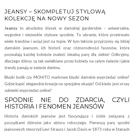
JEANSY – SKOMPLETUJ STYLOWĄ
KOLEKCJĘ NA NOWY SEZON
Jeansy
to absolutny klasyk w damskiej garderobie – uniwersalne,
wygodne i niezwykle stylowe spodnie. To ubranie, które przetrwało
wiele trendów i wciąż jest na topie. W tym tekście przyjrzymy się bliżej
damskim jeansom, ich historii oraz różnorodności fasonów, które
pozwalają każdej kobiecie znaleźć idealną parę dla siebie! Odkryjmy,
dlaczego dżinsy są tak uwielbiane przez kobiety na całym świecie i jakie
trendy panują w świecie denimu.
Bluzki butik czy MOHITO markowe bluzki damskie wyprzedaż online?
Gdzie kupić eleganckie kreacje na specjalne okazje? Od kiedy jest orsay
sukienki wyprzedaż online?
SPODNIE NIE DO ZDARCIA, CZYLI
HISTORIA I FENOMEN JEANSÓW
Historia damskich jeansów jest fascynująca i ściśle związana z
początkami dżinsów jako ubioru roboczego. Pierwszą parę spodni
jeansowych stworzyli Levi Strauss i Jacob Davis w 1873 roku w Stanach