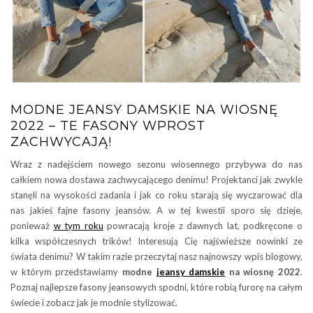
MODNE JEANSY DAMSKIE NA WIOSNĘ
2022 – TE FASONY WPROST
ZACHWYCAJĄ!
Wraz z nadejściem nowego sezonu wiosennego przybywa do nas
całkiem nowa dostawa zachwycającego denimu! Projektanci jak zwykle
stanęli na wysokości zadania i jak co roku starają się wyczarować dla
nas jakieś fajne fasony jeansów. A w tej kwestii sporo się dzieje,
ponieważ
w tym roku
powracają kroje z dawnych lat, podkręcone o
kilka współczesnych trików! Interesują Cię najświeższe nowinki ze
świata denimu? W takim razie przeczytaj nasz najnowszy wpis blogowy,
w którym przedstawiamy
modne
jeansy damskie
na wiosnę 2022
.
Poznaj najlepsze fasony jeansowych spodni, które robią furorę na całym
świecie i zobacz jak je modnie stylizować.