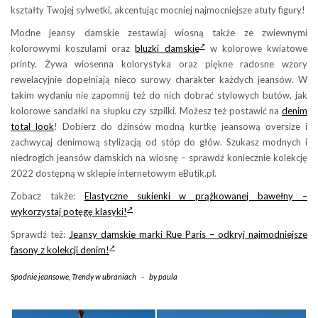
kształty Twojej sylwetki, akcentując mocniej najmocniejsze atuty figury!
Modne jeansy damskie zestawiaj wiosną także ze zwiewnymi
kolorowymi koszulami oraz
bluzki damskie
w kolorowe kwiatowe
printy. Żywa wiosenna kolorystyka oraz piękne radosne wzory
rewelacyjnie dopełniają nieco surowy charakter każdych jeansów. W
takim wydaniu nie zapomnij też do nich dobrać stylowych butów, jak
kolorowe sandałki na słupku czy szpilki. Możesz też postawić na
denim
total look
! Dobierz do dżinsów modną kurtkę jeansową oversize i
zachwycaj denimową stylizacją od stóp do głów. Szukasz modnych i
niedrogich jeansów damskich na wiosnę – sprawdź koniecznie kolekcję
2022 dostępną w sklepie internetowym eButik.pl.
Zobacz także:
Elastyczne sukienki w prążkowanej bawełny –
wykorzystaj potęgę klasyki!
Sprawdź też:
Jeansy damskie marki Rue Paris – odkryj najmodniejsze
fasony z kolekcji denim!
Spodnie jeansowe
,
Trendy w ubraniach
-
by
paula