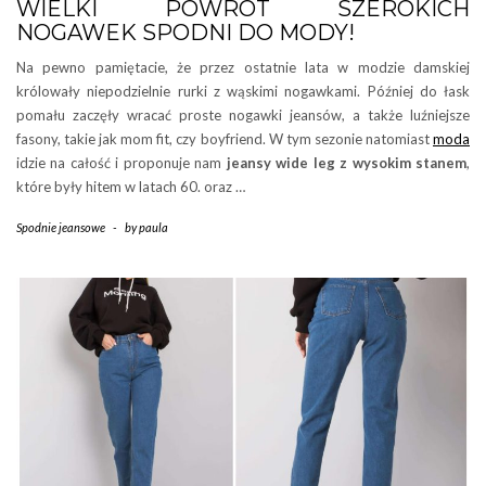
WIELKI POWRÓT SZEROKICH
NOGAWEK SPODNI DO MODY!
Na pewno pamiętacie, że przez ostatnie lata w modzie damskiej
królowały niepodzielnie rurki z wąskimi nogawkami. Później do łask
pomału zaczęły wracać proste nogawki jeansów, a także luźniejsze
fasony, takie jak mom fit, czy boyfriend. W tym sezonie natomiast
moda
idzie na całość i proponuje nam
jeansy wide leg
z wysokim stanem
,
które były hitem w latach 60. oraz …
Spodnie jeansowe
-
by
paula