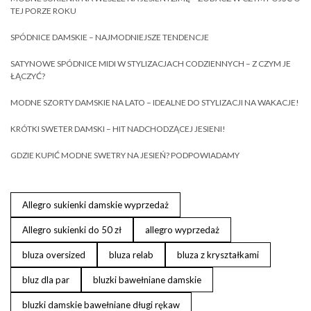
TEJ PORZE ROKU
SPÓDNICE DAMSKIE – NAJMODNIEJSZE TENDENCJE
SATYNOWE SPÓDNICE MIDI W STYLIZACJACH CODZIENNYCH – Z CZYM JE
ŁĄCZYĆ?
MODNE SZORTY DAMSKIE NA LATO – IDEALNE DO STYLIZACJI NA WAKACJE!
KRÓTKI SWETER DAMSKI – HIT NADCHODZĄCEJ JESIENI!
GDZIE KUPIĆ MODNE SWETRY NA JESIEŃ? PODPOWIADAMY
Allegro sukienki damskie wyprzedaż
Allegro sukienki do 50 zł
allegro wyprzedaż
bluza oversized
bluza relab
bluza z kryształkami
bluz dla par
bluzki bawełniane damskie
bluzki damskie bawełniane długi rękaw