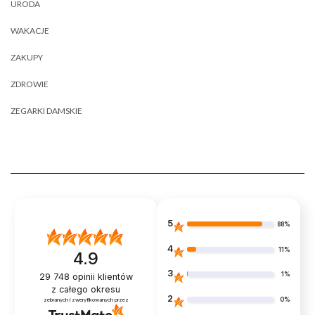
URODA
WAKACJE
ZAKUPY
ZDROWIE
ZEGARKI DAMSKIE
5
88%
4
11%
4.9
3
1%
29 748
opinii klientów
z całego okresu
2
0%
zebranych i zweryfikowanych przez