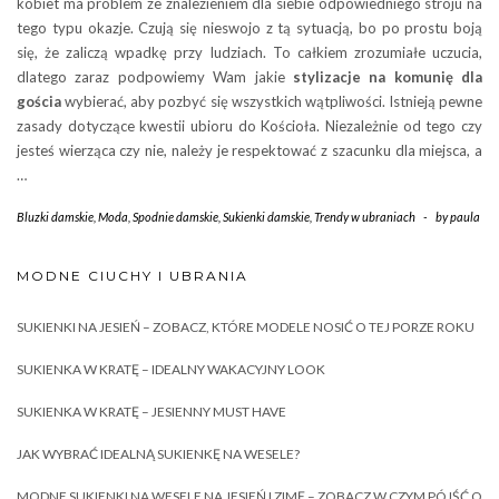
kobiet ma problem ze znalezieniem dla siebie odpowiedniego stroju na
tego typu okazje. Czują się nieswojo z tą sytuacją, bo po prostu boją
się, że zaliczą wpadkę przy ludziach. To całkiem zrozumiałe uczucia,
dlatego zaraz podpowiemy Wam jakie
stylizacje na komunię
dla
gościa
wybierać, aby pozbyć się wszystkich wątpliwości. Istnieją pewne
zasady dotyczące kwestii ubioru do Kościoła. Niezależnie od tego czy
jesteś wierząca czy nie, należy je respektować z szacunku dla miejsca, a
…
Bluzki damskie
,
Moda
,
Spodnie damskie
,
Sukienki damskie
,
Trendy w ubraniach
-
by
paula
MODNE CIUCHY I UBRANIA
SUKIENKI NA JESIEŃ – ZOBACZ, KTÓRE MODELE NOSIĆ O TEJ PORZE ROKU
SUKIENKA W KRATĘ – IDEALNY WAKACYJNY LOOK
SUKIENKA W KRATĘ – JESIENNY MUST HAVE
JAK WYBRAĆ IDEALNĄ SUKIENKĘ NA WESELE?
MODNE SUKIENKI NA WESELE NA JESIEŃ I ZIMĘ – ZOBACZ W CZYM PÓJŚĆ O