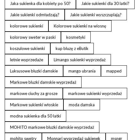
Jaka sukienka dla kobiety po 50?
Jakie sukienki dla 30 latki?
Jakie sukienki odmładzają?
Jakie sukienki wyszczuplają?
kolorowe sukienki
Kolorowe sukienki na wiosnę
kolorowy sweter w paski
kosmetyki
koszulowe sukienki
kup bluzę z eButik
letnie wyprzedaże
Limango sukienki wyprzedaż
Luksusowe bluzki damskie
mango ubrania
mapped
Markowe bluzki damskie wyprzedaż
markowe ciuchy za grosze
markowe sukienki wyprzedaż
Markowe sukienki włoskie
moda damska
modna sukienka dla 50 latki
MOHITO markowe bluzki damskie wyprzedaż
mohito swetry
Monnari wyprzedaż sukienek
msngr