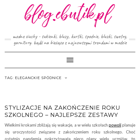
Skip
to
content
modne ciuchy - sukienki, bluzy, kurtki, spodnie, bluzki, swetry,
garnitury. bądź na bieżąco z najnowszymi trendami w modzie
Toggle
Navigation
TAG:
ELEGANCKIE SPÓDNICE
STYLIZACJE NA ZAKOŃCZENIE ROKU
SZKOLNEGO – NAJLEPSZE ZESTAWY
Wielkimi krokami zbliżają się wakacje, a w wielu szkołach
powoli
planuje
się uroczystości związane z zakończeniem roku szkolnego. Choć
ostatnio pandemia pokrzyżowała nieco plany wielu uczniów, to