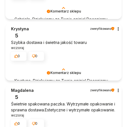
Komentarz sklepu
Gabriela, Dziękujemy za Twoją opinię! Doceniamy
czas poświęcony na podzielenie się z nami Twoim
Krystyna
zweryfikowano
doświadczeniem. Jesteśmy szczęśliwi, że mamy
5
takich klientów. Z pozdrowieniami, obsługa sklepu.
Szybka dostawa i świetna jakość towaru
wczoraj
0
0
Komentarz sklepu
Krystyna, Dziękujemy za Twoją opinię! Doceniamy
czas poświęcony na podzielenie się z nami Twoim
Magdalena
zweryfikowano
doświadczeniem. Jesteśmy szczęśliwi, że mamy
5
takich klientów. Z pozdrowieniami, obsługa sklepu.
Świetnie spakowana paczka. Wytrzymałe opakowanie i
sprawna dostawa.Estetyczne i wytrzymałe opakowanie.
wczoraj
0
0