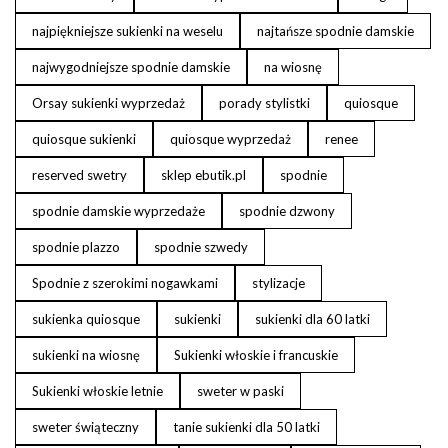
najpiękniejsze sukienki na weselu
najtańsze spodnie damskie
najwygodniejsze spodnie damskie
na wiosnę
Orsay sukienki wyprzedaż
porady stylistki
quiosque
quiosque sukienki
quiosque wyprzedaż
renee
reserved swetry
sklep ebutik.pl
spodnie
spodnie damskie wyprzedaże
spodnie dzwony
spodnie plazzo
spodnie szwedy
Spodnie z szerokimi nogawkami
stylizacje
sukienka quiosque
sukienki
sukienki dla 60 latki
sukienki na wiosnę
Sukienki włoskie i francuskie
Sukienki włoskie letnie
sweter w paski
sweter świąteczny
tanie sukienki dla 50 latki