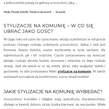
a jednocześnie pasują na galową uroczystość, jaką …
Moda
,
Porady stylistki
,
Trendy w ubraniach
-
by
paula
STYLIZACJE NA KOMUNIĘ – W CO SIĘ
UBRAĆ JAKO GOŚĆ?
W ciągu roku od czasu do czasu mamy okazję uczestniczyć w roli gościa
podczas różnego rodzaju rodzinnych uroczystości. Jedną z nich jest
Komunia Święta dziecka, ważne wydarzenie w życiu zarówno dla
najmłodszych, jak i ich rodziców. Często zastanawiamy się wówczas
jakiego rodzaju ubranie będzie stosowne i właściwe na tego rodzaju
okazję. Jeśli nie wiecie w co się wtedy ubrać, żeby wyglądać ładnie i
gustownie, to dziś podsuwamy Wam
stylizacje na komunię
. W takich
zestawach poczujecie się komfortowo, a przy okazji modnie!
JAKIE STYLIZACJE NA KOMUNIĘ WYBIERAĆ?
Uroczystości kościelne i religijne mają specyficzną charakterystykę,
dlatego w kwestii doboru stroju trzeba kierować się wyczuciem. Wiele