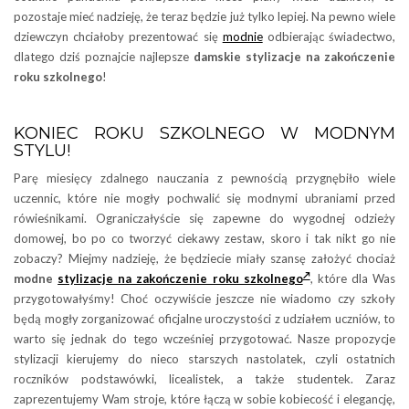
pozostaje mieć nadzieję, że teraz będzie już tylko lepiej. Na pewno wiele
dziewczyn chciałoby prezentować się
modnie
odbierając świadectwo,
dlatego dziś poznajcie najlepsze
damskie
stylizacje na zakończenie
roku szkolnego
!
KONIEC ROKU SZKOLNEGO W MODNYM
STYLU!
Parę miesięcy zdalnego nauczania z pewnością przygnębiło wiele
uczennic, które nie mogły pochwalić się modnymi ubraniami przed
rówieśnikami. Ograniczałyście się zapewne do wygodnej odzieży
domowej, bo po co tworzyć ciekawy zestaw, skoro i tak nikt go nie
zobaczy? Miejmy nadzieję, że będziecie miały szansę założyć chociaż
modne
stylizacje na zakończenie roku szkolnego
, które dla Was
przygotowałyśmy! Choć oczywiście jeszcze nie wiadomo czy szkoły
będą mogły zorganizować oficjalne uroczystości z udziałem uczniów, to
warto się jednak do tego wcześniej przygotować. Nasze propozycje
stylizacji kierujemy do nieco starszych nastolatek, czyli ostatnich
roczników podstawówki, licealistek, a także studentek. Zaraz
zaprezentujemy Wam stroje, które łączą w sobie kobiecość i elegancję,