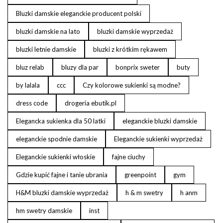
Bluzki damskie eleganckie producent polski
bluzki damskie na lato
bluzki damskie wyprzedaż
bluzki letnie damskie
bluzki z krótkim rękawem
bluz relab
bluzy dla par
bonprix sweter
buty
by lalala
ccc
Czy kolorowe sukienki są modne?
dress code
drogeria ebutik.pl
Elegancka sukienka dla 50 latki
eleganckie bluzki damskie
eleganckie spodnie damskie
Eleganckie sukienki wyprzedaż
Eleganckie sukienki włoskie
fajne ciuchy
Gdzie kupić fajne i tanie ubrania
greenpoint
gym
H&M bluzki damskie wyprzedaż
h & m swetry
h anm
hm swetry damskie
inst