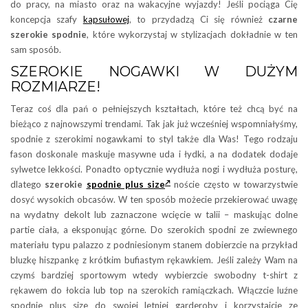
do pracy, na miasto oraz na wakacyjne wyjazdy! Jeśli pociąga Cię
koncepcja szafy
kapsułowej
, to przydadzą Ci się również
czarne
szerokie spodnie
, które wykorzystaj w stylizacjach dokładnie w ten
sam sposób.
SZEROKIE NOGAWKI W DUŻYM
ROZMIARZE!
Teraz coś dla pań o pełniejszych kształtach, które też chcą być na
bieżąco z najnowszymi trendami. Tak jak już wcześniej wspomniałyśmy,
spodnie z szerokimi nogawkami to styl także dla Was! Tego rodzaju
fason doskonale maskuje masywne uda i łydki, a na dodatek dodaje
sylwetce lekkości. Ponadto optycznie wydłuża nogi i wydłuża posturę,
dlatego
szerokie
spodnie plus size
noście często w towarzystwie
dosyć wysokich obcasów. W ten sposób możecie przekierować uwagę
na wydatny dekolt lub zaznaczone wcięcie w talii – maskując dolne
partie ciała, a eksponując górne. Do szerokich spodni ze zwiewnego
materiału typu palazzo z podniesionym stanem dobierzcie na przykład
bluzkę hiszpankę z krótkim bufiastym rękawkiem. Jeśli zależy Wam na
czymś bardziej sportowym wtedy wybierzcie swobodny t-shirt z
rękawem do łokcia lub top na szerokich ramiączkach. Włączcie luźne
spodnie plus size do swojej letniej garderoby i korzystajcie ze