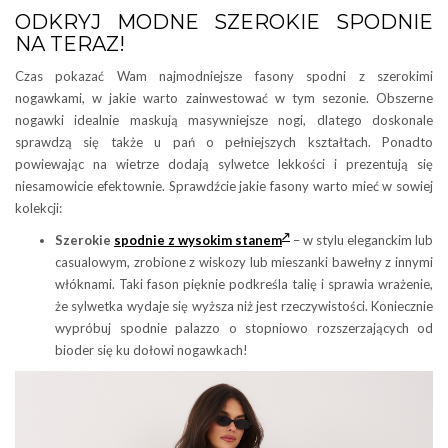
ODKRYJ MODNE SZEROKIE SPODNIE
NA TERAZ!
Czas pokazać Wam najmodniejsze fasony spodni z szerokimi
nogawkami, w jakie warto zainwestować w tym sezonie. Obszerne
nogawki idealnie maskują masywniejsze nogi, dlatego doskonale
sprawdzą się także u pań o pełniejszych kształtach. Ponadto
powiewając na wietrze dodają sylwetce lekkości i prezentują się
niesamowicie efektownie. Sprawdźcie jakie fasony warto mieć w sowiej
kolekcji:
Szerokie
spodnie z wysokim stanem
– w stylu eleganckim lub
casualowym, zrobione z wiskozy lub mieszanki bawełny z innymi
włóknami. Taki fason pięknie podkreśla talię i sprawia wrażenie,
że sylwetka wydaje się wyższa niż jest rzeczywistości. Koniecznie
wypróbuj spodnie palazzo o stopniowo rozszerzających od
bioder się ku dołowi nogawkach!