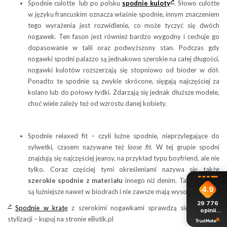
Spodnie culotte lub po polsku
spodnie kuloty
. Słowo culotte
w języku francuskim oznacza właśnie spodnie, innym znaczeniem
tego wyrażenia jest rozwidlenie, co może tyczyć się dwóch
nogawek. Ten fason jest również bardzo wygodny i cechuje go
dopasowanie w talii oraz podwyższony stan. Podczas gdy
nogawki spodni palazzo są jednakowo szerokie na całej długości,
nogawki kulotów rozszerzają się stopniowo od bioder w dół.
Ponadto te spodnie są zwykle skrócone, sięgają najczęściej za
kolano lub do połowy łydki. Zdarzają się jednak dłuższe modele,
choć wiele zależy też od wzrostu danej kobiety.
Spodnie relaxed fit – czyli luźne spodnie, nieprzylegające do
sylwetki, czasem nazywane też
loose fit
. W tej grupie spodni
znajdują się najczęściej jeansy, na przykład typu boyfriend, ale nie
tylko. Coraz częściej tymi określeniami nazywa się także
szerokie spodnie z materiału
innego niż denim. Takie modele
4.9
są luźniejsze nawet w biodrach i nie zawsze mają wysoką talię.
29 776
Spodnie w kratę
z szerokimi nogawkami sprawdzą się do wielu
opinii
z całego
stylizacji – kupuj na stronie eButik.pl
okresu