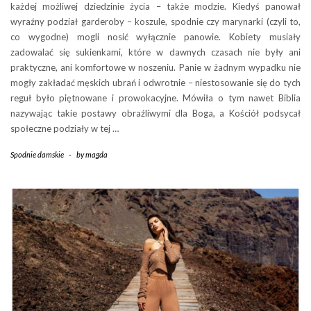
każdej możliwej dziedzinie życia – także modzie. Kiedyś panował
wyraźny podział garderoby – koszule, spodnie czy marynarki (czyli to,
co wygodne) mogli nosić wyłącznie panowie. Kobiety musiały
zadowalać się sukienkami, które w dawnych czasach nie były ani
praktyczne, ani komfortowe w noszeniu. Panie w żadnym wypadku nie
mogły zakładać męskich ubrań i odwrotnie – niestosowanie się do tych
reguł było piętnowane i prowokacyjne. Mówiła o tym nawet Biblia
nazywając takie postawy obraźliwymi dla Boga, a Kościół podsycał
społeczne podziały w tej …
Spodnie damskie
-
by
magda