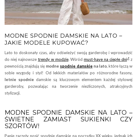
MODNE SPODNIE DAMSKIE NA LATO –
JAKIE MODELE KUPOWAĆ?
Lato to doskonały czas, aby odświeżyć swoją garderobę i wprowadzić
do niej najnowsze
trendy w modzie
. Wśród
must-have na ciepłe dni
z
pewnością znajdują się
modne
spodnie damskie
na lato
, które łączą w
sobie wygodę i styl! Od lekkich materiałów po różnorodne fasony,
letnie spodnie
damskie są kluczowym elementem każdej stylowej
garderoby, pozwalając na tworzenie niezliczonych, atrakcyjnych
stylizacji.
MODNE SPODNIE DAMSKIE NA LATO –
ŚWIETNE ZAMIAST SUKIENKI CZY
SZORTÓW!
Panie zaczęły nosić spodnie damskie na początku XX wieku, jednak ich