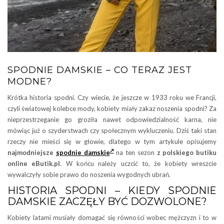
SPODNIE DAMSKIE – CO TERAZ JEST
MODNE?
Krótka historia spodni. Czy wiecie, że jeszcze w 1933 roku we Francji,
czyli światowej kolebce mody, kobiety miały zakaz noszenia spodni? Za
nieprzestrzeganie go groziła nawet odpowiedzialność karna, nie
mówiąc już o szyderstwach czy społecznym wykluczeniu. Dziś taki stan
rzeczy nie mieści się w głowie, dlatego w tym artykule opisujemy
najmodniejsze
spodnie damskie
na ten sezon
z polskiego butiku
online eButik.pl
. W końcu należy uczcić to, że kobiety wreszcie
wywalczyły sobie prawo do noszenia wygodnych ubrań.
HISTORIA SPODNI – KIEDY SPODNIE
DAMSKIE ZACZĘŁY BYĆ DOZWOLONE?
Kobiety latami musiały domagać się równości wobec mężczyzn i to w