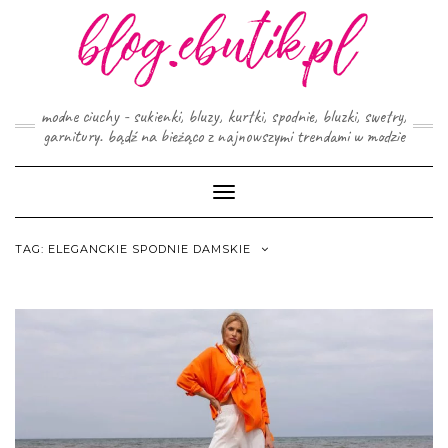
Skip
to
content
modne ciuchy - sukienki, bluzy, kurtki, spodnie, bluzki, swetry,
garnitury. bądź na bieżąco z najnowszymi trendami w modzie
Toggle
Navigation
TAG:
ELEGANCKIE SPODNIE DAMSKIE