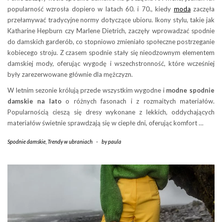
popularność wzrosła dopiero w latach 60. i 70., kiedy
moda
zaczęła
przełamywać tradycyjne normy dotyczące ubioru. Ikony stylu, takie jak
Katharine Hepburn czy Marlene Dietrich, zaczęły wprowadzać spodnie
do damskich garderób, co stopniowo zmieniało społeczne postrzeganie
kobiecego stroju. Z czasem spodnie stały się nieodzownym elementem
damskiej mody, oferując wygodę i wszechstronność, które wcześniej
były zarezerwowane głównie dla mężczyzn.
W letnim sezonie królują przede wszystkim wygodne i
modne spodnie
damskie na lato
o różnych fasonach i z rozmaitych materiałów.
Popularnością cieszą się dresy wykonane z lekkich, oddychających
materiałów świetnie sprawdzają się w ciepłe dni, oferując komfort …
Spodnie damskie
,
Trendy w ubraniach
-
by
paula