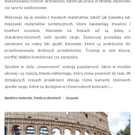
wykonywania różnych aktywności, takich jak praca w terenie, wędrówki
czy sporty outdoorowe.
Wykonuje się je zwykle z trwałych materiałów, takich jak bawełna lub
mieszanki materiałów syntetycznych, które zapewniają trwałość i
komfort noszenia. Kieszenie na bokach ud są jedną z
charakterystycznych cech spodni cargo. Zazwyczaj posiadają one
zamykane na rzepy lub guziki kieszenie, które są praktyczne do
przechowywania drobnych przedmiotów. Trzymaj w nich klucze,
portfel, telefon komórkowy czy narzędzia.
Spodnie w stylu „towarowym” zyskują popularność także w modzie
ulicznej i są częścią trendu militarnego, który znów powrócił do łask. W
dzisiejszych czasach projektanci oferują różne warianty stylowych
spodni cargo, które są dostępne w różnorodnych kolorach i …
Spodnie z materiału
,
Trendy w ubraniach
-
by
paula