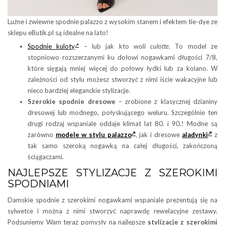
Luźne i zwiewne spodnie palazzo z wysokim stanem i efektem tie-dye ze
sklepu eButik.pl są idealne na lato!
Spodnie kuloty
– lub jak kto woli
culotte
. To model ze
stopniowo rozszerzanymi ku dołowi nogawkami długości 7/8,
które sięgają mniej więcej do połowy łydki lub za kolano. W
zależności od stylu możesz stworzyć z nimi iście wakacyjne lub
nieco bardziej eleganckie stylizacje.
Szerokie spodnie dresowe
– zrobione z klasycznej dzianiny
dresowej lub modnego, połyskującego weluru. Szczególnie ten
drugi rodzaj wspaniale oddaje klimat lat 80. i 90.! Modne są
zarówno
modele w stylu palazzo
, jak i dresowe
aladynki
z
tak samo szeroką nogawką na całej długości, zakończoną
ściągaczami.
NAJLEPSZE STYLIZACJE Z SZEROKIMI
SPODNIAMI
Damskie spodnie z szerokimi nogawkami wspaniale prezentują się na
sylwetce i można z nimi stworzyć naprawdę rewelacyjne zestawy.
Podsuniemy Wam teraz pomysły na najlepsze
stylizacje z szerokimi