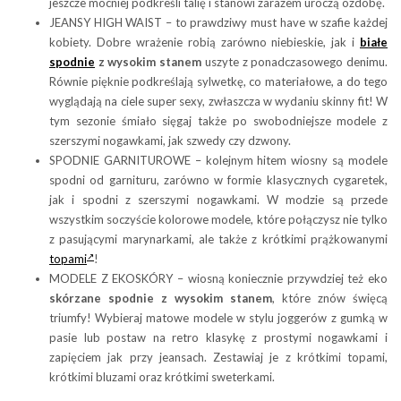
jeszcze mocniej podkreśli talię i stanowi zarazem uroczą ozdobę.
JEANSY HIGH WAIST – to prawdziwy must have w szafie każdej
kobiety. Dobre wrażenie robią zarówno niebieskie, jak i
białe
spodnie
z wysokim stanem
uszyte z ponadczasowego denimu.
Równie pięknie podkreślają sylwetkę, co materiałowe, a do tego
wyglądają na ciele super sexy, zwłaszcza w wydaniu skinny fit! W
tym sezonie śmiało sięgaj także po swobodniejsze modele z
szerszymi nogawkami, jak szwedy czy dzwony.
SPODNIE GARNITUROWE – kolejnym hitem wiosny są modele
spodni od garnituru, zarówno w formie klasycznych cygaretek,
jak i spodni z szerszymi nogawkami. W modzie są przede
wszystkim soczyście kolorowe modele, które połączysz nie tylko
z pasującymi marynarkami, ale także z krótkimi prążkowanymi
topami
!
MODELE Z EKOSKÓRY – wiosną koniecznie przywdziej też eko
skórzane spodnie z wysokim stanem
, które znów święcą
triumfy! Wybieraj matowe modele w stylu joggerów z gumką w
pasie lub postaw na retro klasykę z prostymi nogawkami i
zapięciem jak przy jeansach. Zestawiaj je z krótkimi topami,
krótkimi bluzami oraz krótkimi sweterkami.