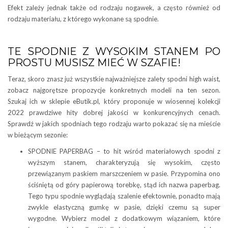
Efekt zależy jednak także od rodzaju nogawek, a często również od
rodzaju materiału, z którego wykonane są spodnie.
TE SPODNIE Z WYSOKIM STANEM PO
PROSTU MUSISZ MIEĆ W SZAFIE!
Teraz, skoro znasz już wszystkie najważniejsze zalety spodni high waist,
zobacz najgorętsze propozycje konkretnych modeli na ten sezon.
Szukaj ich w sklepie eButik.pl, który proponuje w wiosennej kolekcji
2022 prawdziwe hity dobrej jakości w konkurencyjnych cenach.
Sprawdź w jakich spodniach tego rodzaju warto pokazać się na mieście
w bieżącym sezonie:
SPODNIE PAPERBAG – to hit wśród materiałowych spodni z
wyższym stanem, charakteryzują się wysokim, często
przewiązanym paskiem marszczeniem w pasie. Przypomina ono
ściśniętą od góry papierową torebkę, stąd ich nazwa paperbag.
Tego typu spodnie wyglądają szalenie efektownie, ponadto mają
zwykle elastyczną gumkę w pasie, dzięki czemu są super
wygodne. Wybierz model z dodatkowym wiązaniem, które