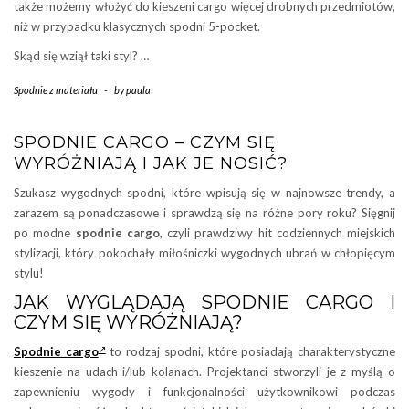
także możemy włożyć do kieszeni cargo więcej drobnych przedmiotów,
niż w przypadku klasycznych spodni 5-pocket.
Skąd się wziął taki styl? …
Spodnie z materiału
-
by
paula
SPODNIE CARGO – CZYM SIĘ
WYRÓŻNIAJĄ I JAK JE NOSIĆ?
Szukasz wygodnych spodni, które wpisują się w najnowsze trendy, a
zarazem są ponadczasowe i sprawdzą się na różne pory roku? Sięgnij
po modne
spodnie cargo
, czyli prawdziwy hit codziennych miejskich
stylizacji, który pokochały miłośniczki wygodnych ubrań w chłopięcym
stylu!
JAK WYGLĄDAJĄ SPODNIE CARGO I
CZYM SIĘ WYRÓŻNIAJĄ?
Spodnie cargo
to rodzaj spodni, które posiadają charakterystyczne
kieszenie na udach i/lub kolanach. Projektanci stworzyli je z myślą o
zapewnieniu wygody i funkcjonalności użytkownikowi podczas