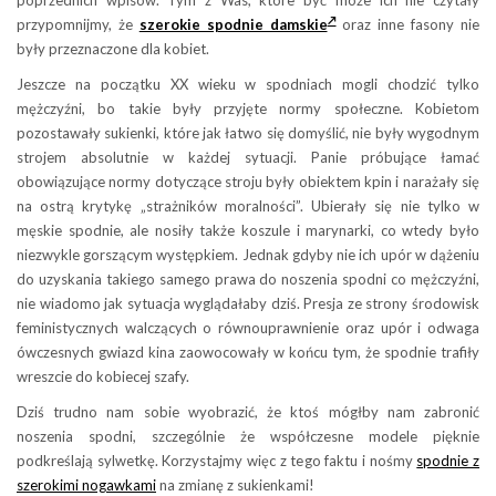
poprzednich wpisów. Tym z Was, które być może ich nie czytały
przypomnijmy, że
szerokie spodnie damskie
oraz inne fasony nie
były przeznaczone dla kobiet.
Jeszcze na początku XX wieku w spodniach mogli chodzić tylko
mężczyźni, bo takie były przyjęte normy społeczne. Kobietom
pozostawały sukienki, które jak łatwo się domyślić, nie były wygodnym
strojem absolutnie w każdej sytuacji. Panie próbujące łamać
obowiązujące normy dotyczące stroju były obiektem kpin i narażały się
na ostrą krytykę „strażników moralności”. Ubierały się nie tylko w
męskie spodnie, ale nosiły także koszule i marynarki, co wtedy było
niezwykle gorszącym występkiem. Jednak gdyby nie ich upór w dążeniu
do uzyskania takiego samego prawa do noszenia spodni co mężczyźni,
nie wiadomo jak sytuacja wyglądałaby dziś. Presja ze strony środowisk
feministycznych walczących o równouprawnienie oraz upór i odwaga
ówczesnych gwiazd kina zaowocowały w końcu tym, że spodnie trafiły
wreszcie do kobiecej szafy.
Dziś trudno nam sobie wyobrazić, że ktoś mógłby nam zabronić
noszenia spodni, szczególnie że współczesne modele pięknie
podkreślają sylwetkę. Korzystajmy więc z tego faktu i nośmy
spodnie z
szerokimi nogawkami
na zmianę z sukienkami!