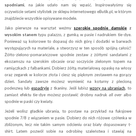
spodniami
, na jakie udało nam się wpaść. Inspirowałyśmy się
oczywiście setami stylistek ze sklepu internetowego eButik.pl, w którym
znajdziecie wszystkie opisywane modele.
Jako pierwsze na warsztat weźmy
szerokie spodnie damskie
z
wysokim stanem
typu palazzo, z gumką w pasie i nadrukiem tie-dye.
Ponieważ są kolorowe to dopasuj do nich górę i dodatki w barwach
występujących na materiale, a stworzysz w ten sposób spójną całość!
Żółto-zielono-pomarańczowe spodnie zestaw z żółtymi sandałami z
ekozamszu na szerokim obcasie oraz soczyście zielonym topem na
ramiączkach z falbankami. Dobierz żółtą materiałową opaskę na włosy
oraz zegarek w kolorze złota i ciesz się pięknym zestawem na gorący
dzień. Sandały zawsze możesz wymienić na koturny z plecioną
podeszwą lub
espadryle
z tkaniny. Jeśli lubisz
wzory na ubraniach
, to
zamiast efektu tie-dye możesz postawić drobny nadruk
all over
albo
spodnie w paski czy kwiaty.
Jeżeli wolisz gładkie ubrania, to postaw na przykład na fuksjowe
spodnie 7/8 z wiązaniem w pasie. Dobierz do nich różowe czółenka w
zbliżonym, lecz nie takim samym odcieniu oraz biały dopasowany t-
shirt. Latem pozwól sobie na odrobinę szaleństwa i stawiaj na