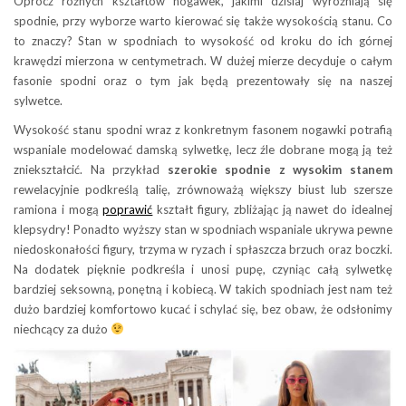
Oprócz różnych kształtów nogawek, jakimi dzisiaj wyróżniają się
spodnie, przy wyborze warto kierować się także wysokością stanu. Co
to znaczy? Stan w spodniach to wysokość od kroku do ich górnej
krawędzi mierzona w centymetrach. W dużej mierze decyduje o całym
fasonie spodni oraz o tym jak będą prezentowały się na naszej
sylwetce.
Wysokość stanu spodni wraz z konkretnym fasonem nogawki potrafią
wspaniale modelować damską sylwetkę, lecz źle dobrane mogą ją też
zniekształcić. Na przykład
szerokie spodnie z wysokim stanem
rewelacyjnie podkreślą talię, zrównoważą większy biust lub szersze
ramiona i mogą
poprawić
kształt figury, zbliżając ją nawet do idealnej
klepsydry! Ponadto wyższy stan w spodniach wspaniale ukrywa pewne
niedoskonałości figury, trzyma w ryzach i spłaszcza brzuch oraz boczki.
Na dodatek pięknie podkreśla i unosi pupę, czyniąc całą sylwetkę
bardziej seksowną, ponętną i kobiecą. W takich spodniach jest nam też
dużo bardziej komfortowo kucać i schylać się, bez obaw, że odsłonimy
niechcący za dużo