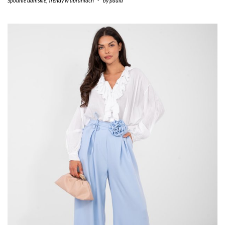
Spodnie damskie
,
Trendy w ubraniach
-
by
paula