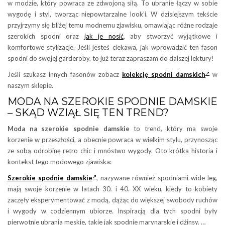
w modzie, który powraca ze zdwojoną siłą. To ubranie łączy w sobie
wygodę i styl, tworząc niepowtarzalne look’i. W dzisiejszym tekście
przyjrzymy się bliżej temu modnemu zjawisku, omawiając różne rodzaje
szerokich spodni oraz
jak je nosić
, aby stworzyć wyjątkowe i
komfortowe stylizacje. Jeśli jesteś ciekawa, jak wprowadzić ten fason
spodni do swojej garderoby, to już teraz zapraszam do dalszej lektury!
Jeśli szukasz innych fasonów zobacz
kolekcję spodni damskich
w
naszym sklepie.
MODA NA SZEROKIE SPODNIE DAMSKIE
– SKĄD WZIĄŁ SIĘ TEN TREND?
Moda na szerokie spodnie damskie
to trend, który ma swoje
korzenie w przeszłości, a obecnie powraca w wielkim stylu, przynosząc
ze sobą odrobinę retro chic i mnóstwo wygody. Oto krótka historia i
kontekst tego modowego zjawiska:
Szerokie spodnie damskie
, nazywane również spodniami wide leg,
mają swoje korzenie w latach 30. i 40. XX wieku, kiedy to kobiety
zaczęły eksperymentować z modą, dążąc do większej swobody ruchów
i wygody w codziennym ubiorze. Inspiracją dla tych spodni były
pierwotnie ubrania męskie, takie jak spodnie marynarskie i dżinsy. …