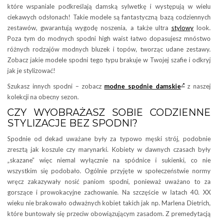
które wspaniale podkreślają damską sylwetkę i występują w wielu
ciekawych odsłonach! Takie modele są fantastyczną bazą codziennych
zestawów, gwarantują wygodę noszenia, a także ultra
stylowy
look.
Poza tym do modnych spodni high waist łatwo dopasujesz mnóstwo
różnych rodzajów modnych bluzek i topów, tworząc udane zestawy.
Zobacz jakie modele spodni tego typu brakuje w Twojej szafie i odkryj
jak je stylizować!
Szukasz innych spodni – zobacz
modne spodnie damskie
z naszej
kolekcji na obecny sezon.
CZY WYOBRAŻASZ SOBIE CODZIENNE
STYLIZACJE BEZ SPODNI?
Spodnie od dekad uważane były za typowo męski strój, podobnie
zresztą jak koszule czy marynarki. Kobiety w dawnych czasach były
„skazane” więc niemal wyłącznie na spódnice i sukienki, co nie
wszystkim się podobało. Ogólnie przyjęte w społeczeństwie normy
wręcz zakazywały nosić paniom spodni, ponieważ uważano to za
gorszące i prowokacyjne zachowanie. Na szczęście w latach 40. XX
wieku nie brakowało odważnych kobiet takich jak np. Marlena Dietrich,
które buntowały się przeciw obowiązującym zasadom. Z premedytacją