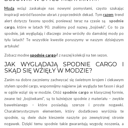
Moda
wciąż zaskakuje nas nowymi pomysłami, często szukając
inspiracji wśród fasonów ubrań z poprzednich dekad. Tym
razem
trend
alert dotyczy fasonu spodni, ponieważ teraz na czasie są
spodnie
cargo
, które w latach 90. znaliśmy pod nazwą „bojówki”. Co to za
spodnie, jak wyglądają i dlaczego znów wróciły do damskiej mody po
tylu latach? Te wszystkie kwestie poruszymy w naszym dzisiejszym
artykule!
Zobacz modne
spodnie cargo
z naszej kolekcji na ten sezon.
JAK WYGLĄDAJĄ SPODNIE CARGO I
SKĄD SIĘ WZIĘŁY W MODZIE?
Zanim na dobre zaczniemy zachwycać się świetnym krojem i ciekawym
stylem spodni cargo, wspomnijmy najpierw jak wygląda ten fason i skąd
w ogóle wziął się w modzie. Otóż
spodnie cargo
w klasycznej formie,
zwane też „bojówkami”, są to luźniejsze spodnie z materiału – zwykle
bawełnianego – które posiadają szersze i proste nogawki.
Charakterystycznym elementem, który dodatkowo wyróżnia te
spodnie, są dwie duże kieszenie naszyte po zewnętrznej stronie
nogawek. Dzięki temu spodnie takie gwarantują wygodę noszenia, a