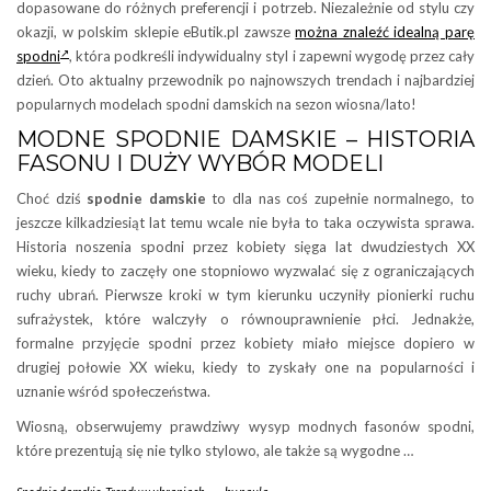
dopasowane do różnych preferencji i potrzeb. Niezależnie od stylu czy
okazji, w polskim sklepie eButik.pl zawsze
można znaleźć idealną parę
spodni
, która podkreśli indywidualny styl i zapewni wygodę przez cały
dzień. Oto aktualny przewodnik po najnowszych trendach i najbardziej
popularnych modelach spodni damskich na sezon wiosna/lato!
MODNE SPODNIE DAMSKIE – HISTORIA
FASONU I DUŻY WYBÓR MODELI
Choć dziś
spodnie damskie
to dla nas coś zupełnie normalnego, to
jeszcze kilkadziesiąt lat temu wcale nie była to taka oczywista sprawa.
Historia noszenia spodni przez kobiety sięga lat dwudziestych XX
wieku, kiedy to zaczęły one stopniowo wyzwalać się z ograniczających
ruchy ubrań. Pierwsze kroki w tym kierunku uczyniły pionierki ruchu
sufrażystek, które walczyły o równouprawnienie płci. Jednakże,
formalne przyjęcie spodni przez kobiety miało miejsce dopiero w
drugiej połowie XX wieku, kiedy to zyskały one na popularności i
uznanie wśród społeczeństwa.
Wiosną, obserwujemy prawdziwy wysyp modnych fasonów spodni,
które prezentują się nie tylko stylowo, ale także są wygodne …