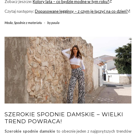
Zobacz jeszcze:
Kolory lata – co będzie modne w tym roku?
Czytaj następny:
Dopasowane legginsy – z czym je łączyć na co dzień?
Moda
,
Spodnie z materiału
-
by
paula
SZEROKIE SPODNIE DAMSKIE – WIELKI
TREND POWRACA!
Szerokie spodnie damskie
to obecnie jeden z najgorętszych trendów