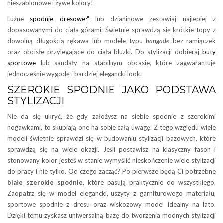
nieszablonowe i żywe kolory!
Luźne
spodnie dresowe
lub dzianinowe zestawiaj najlepiej z
dopasowanymi do ciała górami. Świetnie sprawdzą się krótkie topy z
dowolną długością rękawa lub modele typu
bangade
bez ramiączek
oraz obcisłe przylegające do ciała bluzki. Do stylizacji dobieraj
buty
sportowe
lub sandały na stabilnym obcasie, które zagwarantuję
jednocześnie wygodę i bardziej elegancki look.
SZEROKIE SPODNIE JAKO PODSTAWA
STYLIZACJI
Nie da się ukryć, że gdy założysz na siebie spodnie z szerokimi
nogawkami, to skupiają one na sobie całą uwagę. Z tego względu wiele
modeli świetnie sprawdzi się w budowaniu stylizacji bazowych, które
sprawdzą się na wiele okazji. Jeśli postawisz na klasyczny fason i
stonowany kolor jesteś w stanie wymyślić nieskończenie wiele stylizacji
do pracy i nie tylko. Od czego zacząć? Po pierwsze będą Ci potrzebne
białe szerokie spodnie
, które pasują praktycznie do wszystkiego.
Zaopatrz się w model elegancki, uszyty z garniturowego materiału,
sportowe spodnie z dresu oraz wiskozowy model idealny na lato.
Dzięki temu zyskasz uniwersalną bazę do tworzenia modnych stylizacji