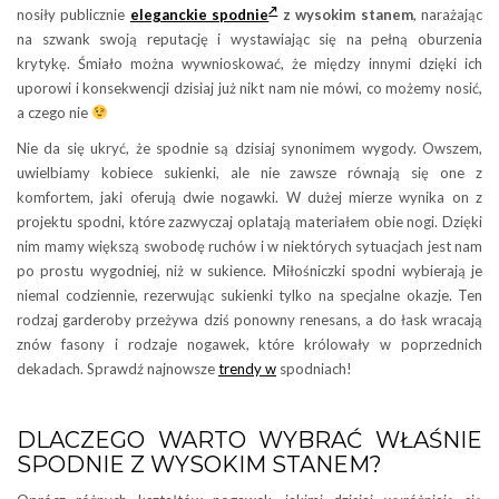
nosiły publicznie
eleganckie spodnie
z wysokim stanem
, narażając
na szwank swoją reputację i wystawiając się na pełną oburzenia
krytykę. Śmiało można wywnioskować, że między innymi dzięki ich
uporowi i konsekwencji dzisiaj już nikt nam nie mówi, co możemy nosić,
a czego nie
Nie da się ukryć, że spodnie są dzisiaj synonimem wygody. Owszem,
uwielbiamy kobiece sukienki, ale nie zawsze równają się one z
komfortem, jaki oferują dwie nogawki. W dużej mierze wynika on z
projektu spodni, które zazwyczaj oplatają materiałem obie nogi. Dzięki
nim mamy większą swobodę ruchów i w niektórych sytuacjach jest nam
po prostu wygodniej, niż w sukience. Miłośniczki spodni wybierają je
niemal codziennie, rezerwując sukienki tylko na specjalne okazje. Ten
rodzaj garderoby przeżywa dziś ponowny renesans, a do łask wracają
znów fasony i rodzaje nogawek, które królowały w poprzednich
dekadach. Sprawdź najnowsze
trendy w
spodniach!
DLACZEGO WARTO WYBRAĆ WŁAŚNIE
SPODNIE Z WYSOKIM STANEM?