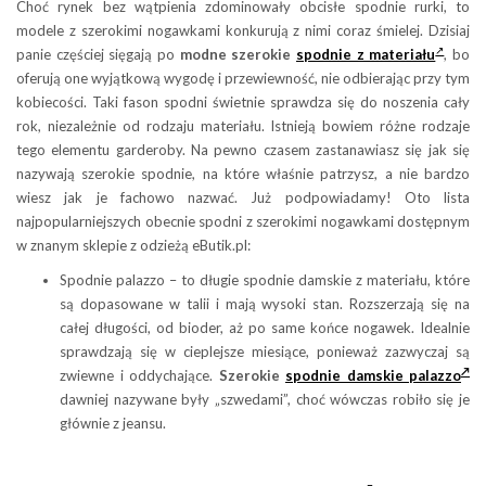
Choć rynek bez wątpienia zdominowały obcisłe spodnie rurki, to
modele z szerokimi nogawkami konkurują z nimi coraz śmielej. Dzisiaj
panie częściej sięgają po
modne
szerokie
spodnie z materiału
, bo
oferują one wyjątkową wygodę i przewiewność, nie odbierając przy tym
kobiecości. Taki fason spodni świetnie sprawdza się do noszenia cały
rok, niezależnie od rodzaju materiału. Istnieją bowiem różne rodzaje
tego elementu garderoby. Na pewno czasem zastanawiasz się jak się
nazywają szerokie spodnie, na które właśnie patrzysz, a nie bardzo
wiesz jak je fachowo nazwać. Już podpowiadamy! Oto lista
najpopularniejszych obecnie spodni z szerokimi nogawkami dostępnym
w znanym sklepie z odzieżą eButik.pl:
Spodnie palazzo – to długie spodnie damskie z materiału, które
są dopasowane w talii i mają wysoki stan. Rozszerzają się na
całej długości, od bioder, aż po same końce nogawek. Idealnie
sprawdzają się w cieplejsze miesiące, ponieważ zazwyczaj są
zwiewne i oddychające.
Szerokie
spodnie damskie palazzo
dawniej nazywane były „szwedami”, choć wówczas robiło się je
głównie z jeansu.