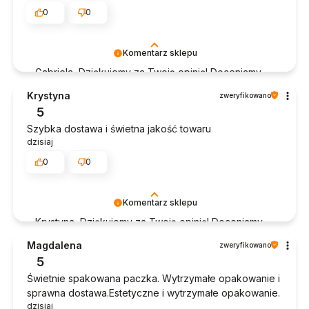
0
0
Komentarz sklepu
Gabriela, Dziękujemy za Twoją opinię! Doceniamy
czas poświęcony na podzielenie się z nami Twoim
Krystyna
zweryfikowano
doświadczeniem. Jesteśmy szczęśliwi, że mamy
5
takich klientów. Z pozdrowieniami, obsługa sklepu.
Szybka dostawa i świetna jakość towaru
dzisiaj
0
0
Komentarz sklepu
Krystyna, Dziękujemy za Twoją opinię! Doceniamy
czas poświęcony na podzielenie się z nami Twoim
Magdalena
zweryfikowano
doświadczeniem. Jesteśmy szczęśliwi, że mamy
5
takich klientów. Z pozdrowieniami, obsługa sklepu.
Świetnie spakowana paczka. Wytrzymałe opakowanie i
sprawna dostawa.Estetyczne i wytrzymałe opakowanie.
dzisiaj