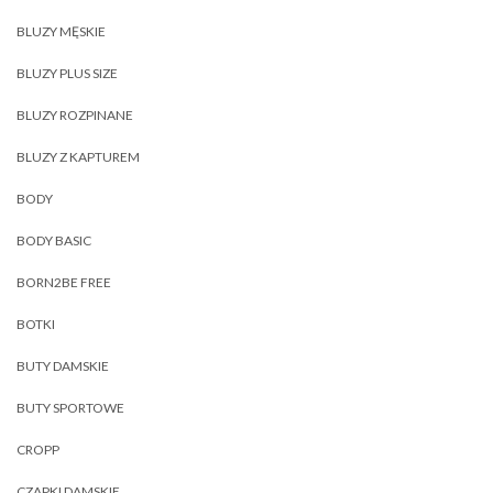
BLUZY MĘSKIE
BLUZY PLUS SIZE
BLUZY ROZPINANE
BLUZY Z KAPTUREM
BODY
BODY BASIC
BORN2BE FREE
BOTKI
BUTY DAMSKIE
BUTY SPORTOWE
CROPP
CZAPKI DAMSKIE