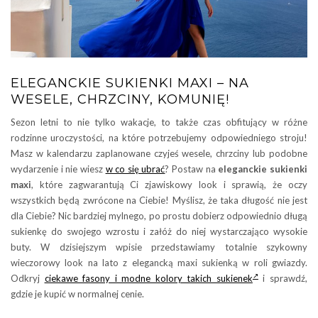
ELEGANCKIE SUKIENKI MAXI – NA
WESELE, CHRZCINY, KOMUNIĘ!
Sezon letni to nie tylko wakacje, to także czas obfitujący w różne
rodzinne uroczystości, na które potrzebujemy odpowiedniego stroju!
Masz w kalendarzu zaplanowane czyjeś wesele, chrzciny lub podobne
wydarzenie i nie wiesz
w co się ubrać
? Postaw na
eleganckie sukienki
maxi
, które zagwarantują Ci zjawiskowy look i sprawią, że oczy
wszystkich będą zwrócone na Ciebie! Myślisz, że taka długość nie jest
dla Ciebie? Nic bardziej mylnego, po prostu dobierz odpowiednio długą
sukienkę do swojego wzrostu i załóż do niej wystarczająco wysokie
buty. W dzisiejszym wpisie przedstawiamy totalnie szykowny
wieczorowy look na lato z elegancką maxi sukienką w roli gwiazdy.
Odkryj
ciekawe fasony i modne kolory takich sukienek
i sprawdź,
gdzie je kupić w normalnej cenie.