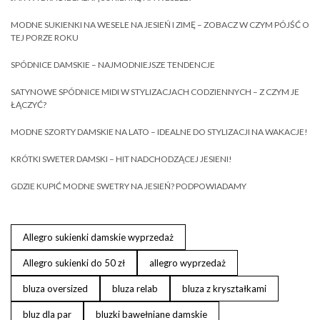
MODNE SUKIENKI NA WESELE NA JESIEŃ I ZIMĘ – ZOBACZ W CZYM PÓJŚĆ O
TEJ PORZE ROKU
SPÓDNICE DAMSKIE – NAJMODNIEJSZE TENDENCJE
SATYNOWE SPÓDNICE MIDI W STYLIZACJACH CODZIENNYCH – Z CZYM JE
ŁĄCZYĆ?
MODNE SZORTY DAMSKIE NA LATO – IDEALNE DO STYLIZACJI NA WAKACJE!
KRÓTKI SWETER DAMSKI – HIT NADCHODZĄCEJ JESIENI!
GDZIE KUPIĆ MODNE SWETRY NA JESIEŃ? PODPOWIADAMY
Allegro sukienki damskie wyprzedaż
Allegro sukienki do 50 zł
allegro wyprzedaż
bluza oversized
bluza relab
bluza z kryształkami
bluz dla par
bluzki bawełniane damskie