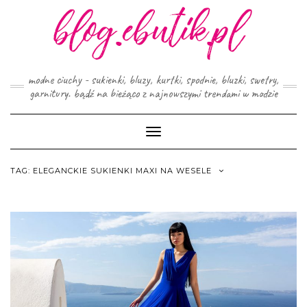
Skip
to
content
modne ciuchy - sukienki, bluzy, kurtki, spodnie, bluzki, swetry,
garnitury. bądź na bieżąco z najnowszymi trendami w modzie
Toggle
Navigation
TAG:
ELEGANCKIE SUKIENKI MAXI NA WESELE