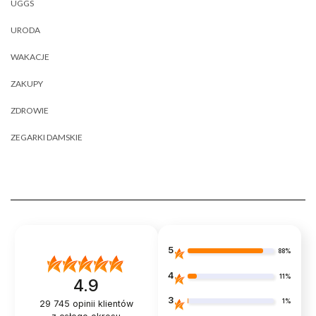
UGGS
URODA
WAKACJE
ZAKUPY
ZDROWIE
ZEGARKI DAMSKIE
5
88%
4
11%
4.9
3
1%
29 745
opinii klientów