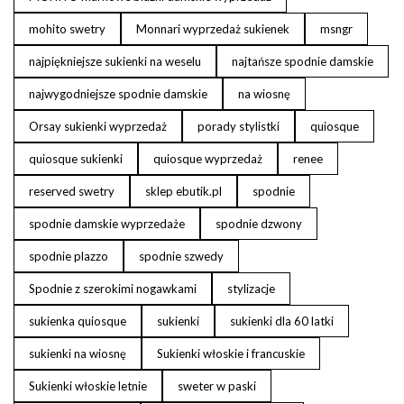
mohito swetry
Monnari wyprzedaż sukienek
msngr
najpiękniejsze sukienki na weselu
najtańsze spodnie damskie
najwygodniejsze spodnie damskie
na wiosnę
Orsay sukienki wyprzedaż
porady stylistki
quiosque
quiosque sukienki
quiosque wyprzedaż
renee
reserved swetry
sklep ebutik.pl
spodnie
spodnie damskie wyprzedaże
spodnie dzwony
spodnie plazzo
spodnie szwedy
Spodnie z szerokimi nogawkami
stylizacje
sukienka quiosque
sukienki
sukienki dla 60 latki
sukienki na wiosnę
Sukienki włoskie i francuskie
Sukienki włoskie letnie
sweter w paski