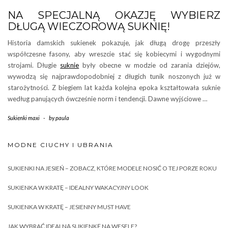
NA SPECJALNĄ OKAZJĘ WYBIERZ
DŁUGĄ WIECZOROWĄ SUKNIĘ!
Historia damskich sukienek pokazuje, jak długą drogę przeszły
współczesne fasony, aby wreszcie stać się kobiecymi i wygodnymi
strojami. Długie
suknie
były obecne w modzie od zarania dziejów,
wywodzą się najprawdopodobniej z długich tunik noszonych już w
starożytności. Z biegiem lat każda kolejna epoka kształtowała suknie
według panujących ówcześnie norm i tendencji. Dawne wyjściowe …
Sukienki maxi
-
by
paula
MODNE CIUCHY I UBRANIA
SUKIENKI NA JESIEŃ – ZOBACZ, KTÓRE MODELE NOSIĆ O TEJ PORZE ROKU
SUKIENKA W KRATĘ – IDEALNY WAKACYJNY LOOK
SUKIENKA W KRATĘ – JESIENNY MUST HAVE
JAK WYBRAĆ IDEALNĄ SUKIENKĘ NA WESELE?