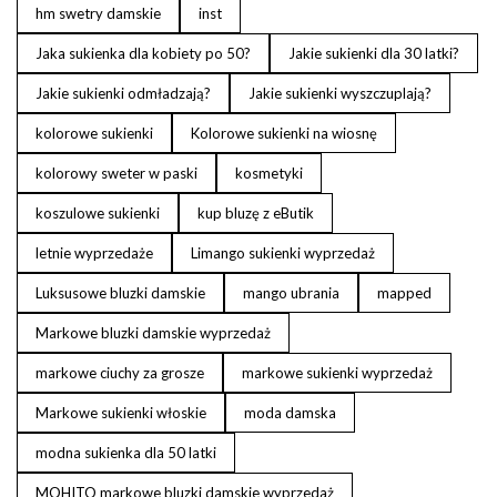
hm swetry damskie
inst
Jaka sukienka dla kobiety po 50?
Jakie sukienki dla 30 latki?
Jakie sukienki odmładzają?
Jakie sukienki wyszczuplają?
kolorowe sukienki
Kolorowe sukienki na wiosnę
kolorowy sweter w paski
kosmetyki
koszulowe sukienki
kup bluzę z eButik
letnie wyprzedaże
Limango sukienki wyprzedaż
Luksusowe bluzki damskie
mango ubrania
mapped
Markowe bluzki damskie wyprzedaż
markowe ciuchy za grosze
markowe sukienki wyprzedaż
Markowe sukienki włoskie
moda damska
modna sukienka dla 50 latki
MOHITO markowe bluzki damskie wyprzedaż