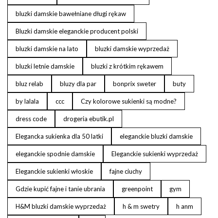
bluzki damskie bawełniane długi rękaw
Bluzki damskie eleganckie producent polski
bluzki damskie na lato
bluzki damskie wyprzedaż
bluzki letnie damskie
bluzki z krótkim rękawem
bluz relab
bluzy dla par
bonprix sweter
buty
by lalala
ccc
Czy kolorowe sukienki są modne?
dress code
drogeria ebutik.pl
Elegancka sukienka dla 50 latki
eleganckie bluzki damskie
eleganckie spodnie damskie
Eleganckie sukienki wyprzedaż
Eleganckie sukienki włoskie
fajne ciuchy
Gdzie kupić fajne i tanie ubrania
greenpoint
gym
H&M bluzki damskie wyprzedaż
h & m swetry
h anm