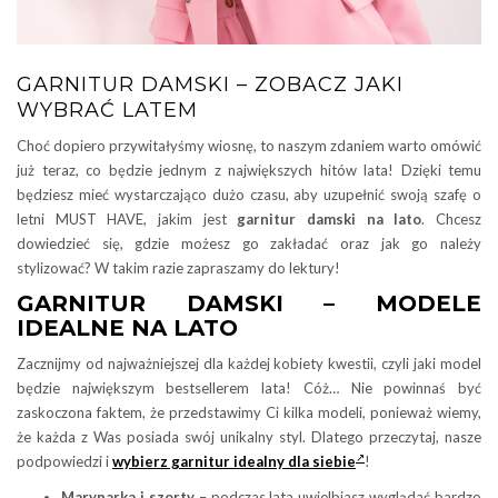
GARNITUR DAMSKI – ZOBACZ JAKI
WYBRAĆ LATEM
Choć dopiero przywitałyśmy wiosnę, to naszym zdaniem warto omówić
już teraz, co będzie jednym z największych hitów lata! Dzięki temu
będziesz mieć wystarczająco dużo czasu, aby uzupełnić swoją szafę o
letni MUST HAVE, jakim jest
garnitur damski na lato
. Chcesz
dowiedzieć się, gdzie możesz go zakładać oraz jak go należy
stylizować? W takim razie zapraszamy do lektury!
GARNITUR DAMSKI – MODELE
IDEALNE NA LATO
Zacznijmy od najważniejszej dla każdej kobiety kwestii, czyli jaki model
będzie największym bestsellerem lata! Cóż… Nie powinnaś być
zaskoczona faktem, że przedstawimy Ci kilka modeli, ponieważ wiemy,
że każda z Was posiada swój unikalny styl. Dlatego przeczytaj, nasze
podpowiedzi i
wybierz garnitur idealny dla siebie
!
Marynarka i szorty
– podczas lata uwielbiasz wyglądać bardzo