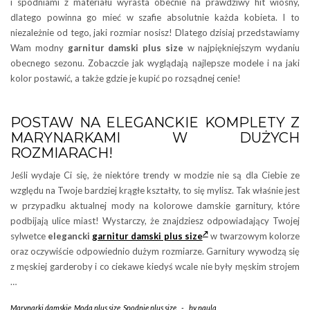
i spodniami z materiału wyrasta obecnie na prawdziwy hit wiosny,
dlatego powinna go mieć w szafie absolutnie każda kobieta. I to
niezależnie od tego, jaki rozmiar nosisz! Dlatego dzisiaj przedstawiamy
Wam modny
garnitur damski plus size
w najpiękniejszym wydaniu
obecnego sezonu. Zobaczcie jak wyglądają najlepsze modele i na jaki
kolor postawić, a także gdzie je kupić po rozsądnej cenie!
POSTAW NA ELEGANCKIE KOMPLETY Z
MARYNARKAMI W DUŻYCH
ROZMIARACH!
Jeśli wydaje Ci się, że niektóre trendy w modzie nie są dla Ciebie ze
względu na Twoje bardziej krągłe kształty, to się mylisz. Tak właśnie jest
w przypadku aktualnej mody na kolorowe damskie garnitury, które
podbijają ulice miast! Wystarczy, że znajdziesz odpowiadający Twojej
sylwetce
elegancki
garnitur damski plus size
w twarzowym kolorze
oraz oczywiście odpowiednio dużym rozmiarze. Garnitury wywodzą się
z męskiej garderoby i co ciekawe kiedyś wcale nie były męskim strojem
…
Marynarki damskie
,
Moda plus size
,
Spodnie plus size
-
by
paula