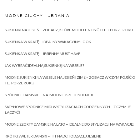
MODNE CIUCHY I UBRANIA
SUKIENKI NA JESIEŃ – ZOBACZ, KTÓRE MODELE NOSIĆ O TEJ PORZE ROKU
SUKIENKA W KRATĘ – IDEALNY WAKACYJNY LOOK
SUKIENKA W KRATĘ – JESIENNY MUST HAVE
JAK WYBRAĆ IDEALNĄ SUKIENKĘ NA WESELE?
MODNE SUKIENKI NA WESELE NA JESIEŃ I ZIMĘ – ZOBACZ W CZYM PÓJŚĆ O
TEJ PORZE ROKU
SPÓDNICE DAMSKIE – NAJMODNIEJSZE TENDENCJE
SATYNOWE SPÓDNICE MIDI W STYLIZACJACH CODZIENNYCH – Z CZYM JE
ŁĄCZYĆ?
MODNE SZORTY DAMSKIE NA LATO – IDEALNE DO STYLIZACJI NA WAKACJE!
KRÓTKI SWETER DAMSKI – HIT NADCHODZĄCEJ JESIENI!