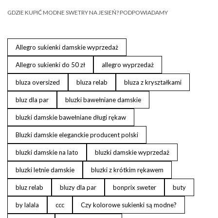
GDZIE KUPIĆ MODNE SWETRY NA JESIEŃ? PODPOWIADAMY
Allegro sukienki damskie wyprzedaż
Allegro sukienki do 50 zł
allegro wyprzedaż
bluza oversized
bluza relab
bluza z kryształkami
bluz dla par
bluzki bawełniane damskie
bluzki damskie bawełniane długi rękaw
Bluzki damskie eleganckie producent polski
bluzki damskie na lato
bluzki damskie wyprzedaż
bluzki letnie damskie
bluzki z krótkim rękawem
bluz relab
bluzy dla par
bonprix sweter
buty
by lalala
ccc
Czy kolorowe sukienki są modne?