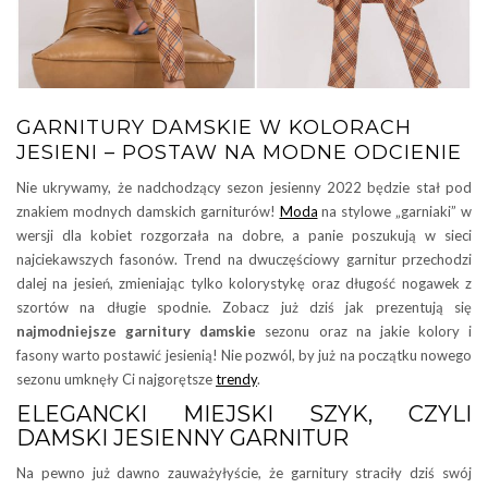
GARNITURY DAMSKIE W KOLORACH
JESIENI – POSTAW NA MODNE ODCIENIE
Nie ukrywamy, że nadchodzący sezon jesienny 2022 będzie stał pod
znakiem modnych damskich garniturów!
Moda
na stylowe „garniaki” w
wersji dla kobiet rozgorzała na dobre, a panie poszukują w sieci
najciekawszych fasonów. Trend na dwuczęściowy garnitur przechodzi
dalej na jesień, zmieniając tylko kolorystykę oraz długość nogawek z
szortów na długie spodnie. Zobacz już dziś jak prezentują się
najmodniejsze garnitury damskie
sezonu oraz na jakie kolory i
fasony warto postawić jesienią! Nie pozwól, by już na początku nowego
sezonu umknęły Ci najgorętsze
trendy
.
ELEGANCKI MIEJSKI SZYK, CZYLI
DAMSKI JESIENNY GARNITUR
Na pewno już dawno zauważyłyście, że garnitury straciły dziś swój