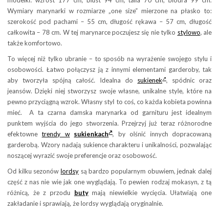
modelki: wzrost 177 cm, biust 94 cm, talia 70 cm, biodra 99 cm.
Wymiary marynarki w rozmiarze „one size” mierzone na płasko to:
szerokość pod pachami – 55 cm, długość rękawa – 57 cm, długość
całkowita – 78 cm. W tej marynarce poczujesz się nie tylko
stylowo
, ale
także komfortowo.
To więcej niż tylko ubranie – to sposób na wyrażenie swojego stylu i
osobowości. Łatwo połączysz ją z innymi elementami garderoby, tak
aby tworzyła spójną całość. Idealna do
sukienek
, spódnic oraz
jeansów. Dzięki niej stworzysz swoje własne, unikalne style, które na
pewno przyciągną wzrok. Własny styl to coś, co każda kobieta powinna
mieć. A ta czarna damska marynarka od garnituru jest idealnym
punktem wyjścia do jego stworzenia. Przejrzyj już teraz różnorodne
efektowne
trendy w
sukienkach
, by olśnić innych dopracowaną
garderobą. Wzory nadają sukience charakteru i unikalności, pozwalając
noszącej wyrazić swoje preferencje oraz osobowość.
Od kilku sezonów
lordsy
są bardzo popularnym obuwiem, jednak dalej
część z nas nie wie jak one wyglądają. To pewien rodzaj mokasyn, z tą
różnicą, że z przodu
buty
mają niewielkie wycięcia. Ułatwiają one
zakładanie i sprawiają, że lordsy wyglądają oryginalnie.