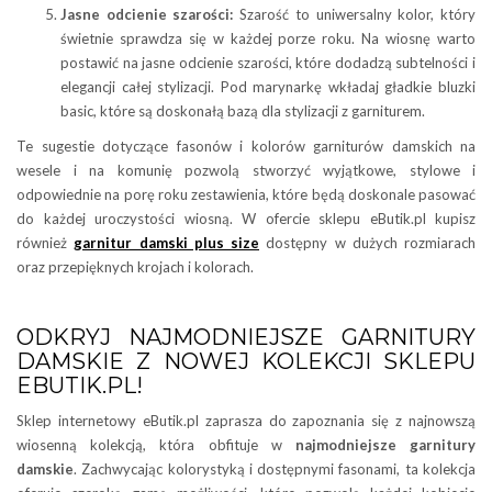
Jasne odcienie szarości:
Szarość to uniwersalny kolor, który
świetnie sprawdza się w każdej porze roku. Na wiosnę warto
postawić na jasne odcienie szarości, które dodadzą subtelności i
elegancji całej stylizacji. Pod marynarkę wkładaj gładkie bluzki
basic, które są doskonałą bazą dla stylizacji z garniturem.
Te sugestie dotyczące fasonów i kolorów garniturów damskich na
wesele i na komunię pozwolą stworzyć wyjątkowe, stylowe i
odpowiednie na porę roku zestawienia, które będą doskonale pasować
do każdej uroczystości wiosną. W ofercie sklepu eButik.pl kupisz
również
garnitur damski plus size
dostępny w dużych rozmiarach
oraz przepięknych krojach i kolorach.
ODKRYJ NAJMODNIEJSZE GARNITURY
DAMSKIE Z NOWEJ KOLEKCJI SKLEPU
EBUTIK.PL!
Sklep internetowy eButik.pl zaprasza do zapoznania się z najnowszą
wiosenną kolekcją, która obfituje w
najmodniejsze garnitury
damskie
. Zachwycając kolorystyką i dostępnymi fasonami, ta kolekcja