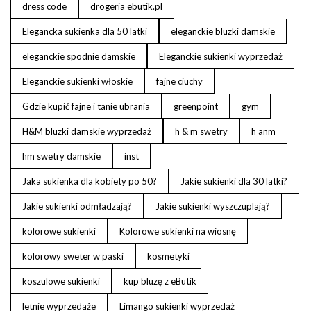
dress code
drogeria ebutik.pl
Elegancka sukienka dla 50 latki
eleganckie bluzki damskie
eleganckie spodnie damskie
Eleganckie sukienki wyprzedaż
Eleganckie sukienki włoskie
fajne ciuchy
Gdzie kupić fajne i tanie ubrania
greenpoint
gym
H&M bluzki damskie wyprzedaż
h & m swetry
h anm
hm swetry damskie
inst
Jaka sukienka dla kobiety po 50?
Jakie sukienki dla 30 latki?
Jakie sukienki odmładzają?
Jakie sukienki wyszczuplają?
kolorowe sukienki
Kolorowe sukienki na wiosnę
kolorowy sweter w paski
kosmetyki
koszulowe sukienki
kup bluzę z eButik
letnie wyprzedaże
Limango sukienki wyprzedaż