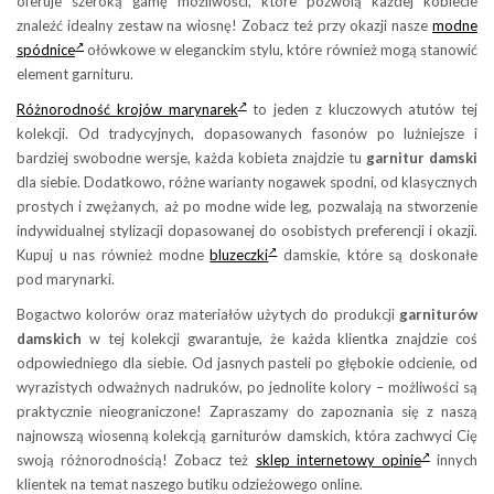
oferuje szeroką gamę możliwości, które pozwolą każdej kobiecie
znaleźć idealny zestaw na wiosnę! Zobacz też przy okazji nasze
modne
spódnice
ołówkowe w eleganckim stylu, które również mogą stanowić
element garnituru.
Różnorodność krojów marynarek
to jeden z kluczowych atutów tej
kolekcji. Od tradycyjnych, dopasowanych fasonów po luźniejsze i
bardziej swobodne wersje, każda kobieta znajdzie tu
garnitur damski
dla siebie. Dodatkowo, różne warianty nogawek spodni, od klasycznych
prostych i zwężanych, aż po modne wide leg, pozwalają na stworzenie
indywidualnej stylizacji dopasowanej do osobistych preferencji i okazji.
Kupuj u nas również modne
bluzeczki
damskie, które są doskonałe
pod marynarki.
Bogactwo kolorów oraz materiałów użytych do produkcji
garniturów
damskich
w tej kolekcji gwarantuje, że każda klientka znajdzie coś
odpowiedniego dla siebie. Od jasnych pasteli po głębokie odcienie, od
wyrazistych odważnych nadruków, po jednolite kolory – możliwości są
praktycznie nieograniczone! Zapraszamy do zapoznania się z naszą
najnowszą wiosenną kolekcją garniturów damskich, która zachwyci Cię
swoją różnorodnością! Zobacz też
sklep internetowy opinie
innych
klientek na temat naszego butiku odzieżowego online.