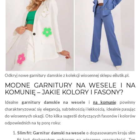
Odkryj nowe garnitury damskie z kolekcji wiosennej sklepu eButik.pl.
MODNE GARNITURY NA WESELE I NA
KOMUNIĘ – JAKIE KOLORY I FASONY?
Idealne
garnitury damskie na wesele
i
na komunię
powinny
charakteryzować się elegancją, subtelnością i lekkością, idealnie pasując
do wiosennych okazji. Oto kilka sugestii dotyczących fasonów i kolorów
odpowiednich na tę porę roku:
Slim fit:
Garnitur damski na wesele
o dopasowanym kroju slim
fit jest doskonałym wyborem na wiosenne uroczystości. Ten