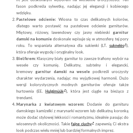
fason podkreśla sylwetkę, nadając jej elegancji i kobiecego
wdzięku.
Pastelowe odcienie:
Wiosna to czas delikatnych kolorów,
dlatego warto postawić na pastelowe odcienie garniturów.
Miętowy, różowy, lawendowy czy jasny niebieski
garnitur
damski na komunie
doskonale wpisuje się w atmosferę tej pory
roku. To wspaniała alternatywa dla sukienki (LT.
suknelės
),
która oferuje wygodę i oryginalny look.
Biel/krem:
Klasyczny biały garnitur to zawsze trafiony wybór na
wesele czy komunię. Delikatny, subtelny i elegancki,
kremowy
garnitur damski na wesele
podkreśli uroczysty
charakter wydarzenia, nadając mu wyjątkowej harmonii. Dużo
wersji kolorystycznych modnych garniturów oferuje także
hurtownia (EE.
Hulgimüük
), która jest ciągle na bieżąco z
trendami.
Marynarka z kwiatowym wzorem:
Dodanie do garnituru
damskiego kamizelki z marynarki wzorem lub delikatną koronką
może dodać stylowej lekkości i romantyzmu, idealnie pasując do
wiosennych okoliczności. Takie
fajne ciuchy
zapewnią Ci ekstra
look podczas wielu mniej lub bardziej formalnych imprez.