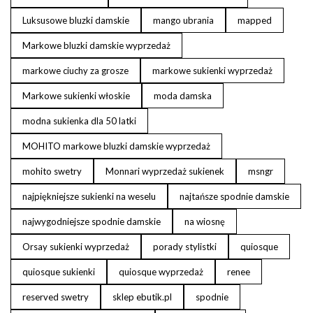
Luksusowe bluzki damskie
mango ubrania
mapped
Markowe bluzki damskie wyprzedaż
markowe ciuchy za grosze
markowe sukienki wyprzedaż
Markowe sukienki włoskie
moda damska
modna sukienka dla 50 latki
MOHITO markowe bluzki damskie wyprzedaż
mohito swetry
Monnari wyprzedaż sukienek
msngr
najpiękniejsze sukienki na weselu
najtańsze spodnie damskie
najwygodniejsze spodnie damskie
na wiosnę
Orsay sukienki wyprzedaż
porady stylistki
quiosque
quiosque sukienki
quiosque wyprzedaż
renee
reserved swetry
sklep ebutik.pl
spodnie