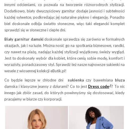
innymi odcieniami, co pozwala na tworzenie różnorodnych stylizacji.
Dodatkowo, biały dwuczęściowy garnitur dodaje jasności i subtelności
każdej sylwetce, podkreślając jej naturalne piękno i elegancję. Ponadto
biel doskonale odbija światło słoneczne, więc taki elegancki komplet
sprawdzi się w słoneczne i ciepłe dni.
Biały garnitur damski
doskonale sprawdza się zarówno w formalnych
okazjach, jak i na luzie. Można nosić go na spotkania biznesowe, randki,
czy nawet na plażę, nadając każdej stylizacji wyjątkowy, świeży wygląd.
Jest to doskonały wybór dla kobiet, które cenią sobie modę, komfort i
wyrazisty, ponadczasowy styl. Sprawdź też nasze najnowsze sukienki na
wesele z wiosennej kolekcji eButik.pl!
Co będzie lepsze w chłodne dni
sukienka
czy bawełniana
bluza
damska i klasyczne jeansy z dziurami? Co to jest
Dress code
? To nic
innego jak zbiór zasad, do których powinnyśmy się dostosować, kiedy
pracujemy w biurze czy korporacji.