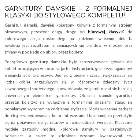
GARNITURY DAMSKIE – Z FORMALNEJ
KLASYKI DO STYLOWEGO KOMPLETU!
Garnitur damski
, dawniej kojarzony głównie z formalnym strojem
biznesowym, przeszedł długą drogę od
biurowej klasyki
do
kolorowego stroju doskonałego na codzienne wiosenne dni. Ta
ewolucja jest rezultatem zmieniających się trendów w modzie oraz
zmiany w podejściu do ubioru przez kobiety.
Początkowo
garnitury damskie
były zarezerwowane głównie dla
kobiet pracujących w korporacjach i instytucjach, gdzie wymagany był
elegancki strój biznesowy. Jednak z biegiem czasu, zwiększająca się
liczba kobiet angażujących się w różnorodne dziedziny życia
zawodowego i społecznego, spowodowała, że garnitur stał się bardziej
uniwersalnym elementem garderoby. Obecnie,
damski garnitur
przestał kojarzyć się wyłącznie z formalnymi okazjami, stając się
popularnym wyborem na codzienne stylizacje. Moda wiosenna zachęca
do eksperymentowania z kolorami, wzorami i fasonami, co przełożyło
się na pojawienie się garniturów w różnorodnych wersjach. Klasyczne
modele zastąpiły modne, kolorowe garnitury w pastelowych
odcieniach, a także te zdobione wzorami kwiatowymi czy