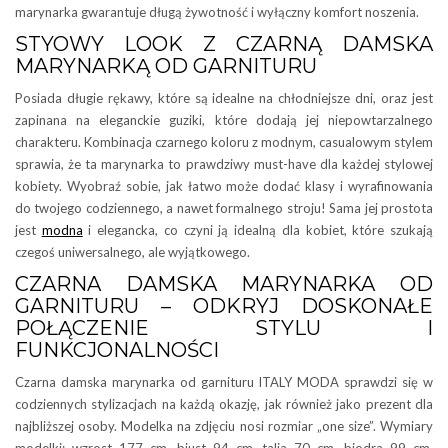
marynarka gwarantuje długą żywotność i wyłączny komfort noszenia.
STYOWY LOOK Z CZARNĄ DAMSKA
MARYNARKĄ OD GARNITURU
Posiada długie rękawy, które są idealne na chłodniejsze dni, oraz jest
zapinana na eleganckie guziki, które dodają jej niepowtarzalnego
charakteru. Kombinacja czarnego koloru z modnym, casualowym stylem
sprawia, że ta marynarka to prawdziwy must-have dla każdej stylowej
kobiety. Wyobraź sobie, jak łatwo może dodać klasy i wyrafinowania
do twojego codziennego, a nawet formalnego stroju! Sama jej prostota
jest
modna
i elegancka, co czyni ją idealną dla kobiet, które szukają
czegoś uniwersalnego, ale wyjątkowego.
CZARNA DAMSKA MARYNARKA OD
GARNITURU – ODKRYJ DOSKONAŁE
POŁĄCZENIE STYLU I
FUNKCJONALNOŚCI
Czarna damska marynarka od garnituru ITALY MODA sprawdzi się w
codziennych stylizacjach na każdą okazję, jak również jako prezent dla
najbliższej osoby. Modelka na zdjęciu nosi rozmiar „one size”. Wymiary