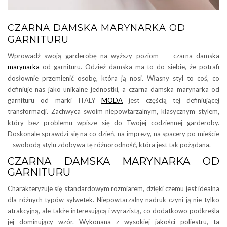
CZARNA DAMSKA MARYNARKA OD
GARNITURU
Wprowadź swoją garderobę na wyższy poziom – czarna damska
marynarka
od garnituru. Odzież damska ma to do siebie, że potrafi
dosłownie przemienić osobę, która ją nosi. Własny styl to coś, co
definiuje nas jako unikalne jednostki, a czarna damska marynarka od
garnituru od marki ITALY
MODA
jest częścią tej definiującej
transformacji. Zachwyca swoim niepowtarzalnym, klasycznym stylem,
który bez problemu wpisze się do Twojej codziennej garderoby.
Doskonale sprawdzi się na co dzień, na imprezy, na spacery po mieście
– swobodą stylu zdobywa tę różnorodność, która jest tak pożądana.
CZARNA DAMSKA MARYNARKA OD
GARNITURU
Charakteryzuje się standardowym rozmiarem, dzięki czemu jest idealna
dla różnych typów sylwetek. Niepowtarzalny nadruk czyni ją nie tylko
atrakcyjną, ale także interesującą i wyrazistą, co dodatkowo podkreśla
jej dominujący wzór. Wykonana z wysokiej jakości poliestru, ta