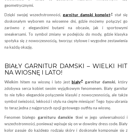
geometrycznymi.
Dzięki swojej wszechstronności,
garnitur damski
komplet
stał się
doskonałym wyborem na wiosenne dni, gdzie możemy połączyć go
zarówno z eleganckimi butami na obcasie, jak i sportowymi
sneakersami. To symbol zmiany w podejściu do mody, gdzie klasyka
spotyka się z nowoczesnością, tworząc stylowe i wygodne zestawienia
na każdą okazję.
BIAŁY GARNITUR DAMSKI – WIELKI HIT
NA WIOSNĘ I LATO!
Wielkim hitem na wiosnę i lato jest
biały
garnitur damski
, który
zdobywa serca kobiet swoim wyjątkowym fenomenem. Biały garnitur
to nie tylko eleganckie połączenie klasyki z nowoczesnością, ale także
symbol świeżości, lekkości i stylu na ciepłe miesiące! Tego typu ubrania
to teraz jedna z najgorszych opcji gotowego outfitu na wiosnę.
Fenomen białego
garnituru damskie
tkwi w jego uniwersalności i
wszechstronności, ponieważ wpisuje się on w dowolny dress code. Biały
kolor pasuje do każdego rodzaju skóry i doskonale komponuje się z