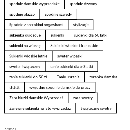
spodnie damskie wyprzedaże
spodnie dzwony
spodnie plazzo
spodnie szwedy
Spodnie z szerokimi nogawkami
stylizacje
sukienka quiosque
sukienki
sukienki dla 60 latki
sukienki na wiosnę
Sukienki włoskie i francuskie
Sukienki włoskie letnie
sweter w paski
sweter świąteczny
tanie sukienki dla 50 latki
tanie sukienki do 50 zł
Tanie ubrania
torebka damska
ttttttt
wygodne spodnie damskie do pracy
Zara bluzki damskie Wyprzedaż
zara swetry
Zwiewne sukienki na lato wyprzedaż
świąteczne swetry
ADIDAS