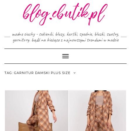
Skip
to
content
modne ciuchy - sukienki, bluzy, kurtki, spodnie, bluzki, swetry,
garnitury. bądź na bieżąco z najnowszymi trendami w modzie
Toggle
Navigation
TAG:
GARNITUR DAMSKI PLUS SIZE