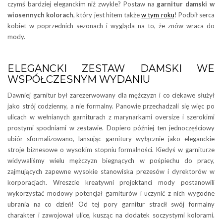
czymś bardziej eleganckim niż zwykle? Postaw na
garnitur damski w
wiosennych kolorach
, który jest hitem także
w tym roku
! Podbił serca
kobiet w poprzednich sezonach i wygląda na to, że znów wraca do
mody.
ELEGANCKI ZESTAW DAMSKI WE
WSPÓŁCZESNYM WYDANIU
Dawniej garnitur był zarezerwowany dla mężczyzn i co ciekawe służył
jako strój codzienny, a nie formalny. Panowie przechadzali się więc po
ulicach w wełnianych garniturach z marynarkami oversize i szerokimi
prostymi spodniami w zestawie. Dopiero później ten jednoczęściowy
ubiór sformalizowano, lansując garnitury wyłącznie jako eleganckie
stroje biznesowe o wysokim stopniu formalności. Kiedyś w garniturze
widywaliśmy wielu mężczyzn biegnących w pośpiechu do pracy,
zajmujących zapewne wysokie stanowiska prezesów i dyrektorów w
korporacjach. Wreszcie kreatywni projektanci mody postanowili
wykorzystać modowy potencjał garniturów i uczynić z nich wygodne
ubrania na co dzień! Od tej pory garnitur stracił swój formalny
charakter i zawojował ulice, kusząc na dodatek soczystymi kolorami.