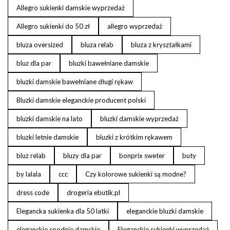
Allegro sukienki damskie wyprzedaż
Allegro sukienki do 50 zł
allegro wyprzedaż
bluza oversized
bluza relab
bluza z kryształkami
bluz dla par
bluzki bawełniane damskie
bluzki damskie bawełniane długi rękaw
Bluzki damskie eleganckie producent polski
bluzki damskie na lato
bluzki damskie wyprzedaż
bluzki letnie damskie
bluzki z krótkim rękawem
bluz relab
bluzy dla par
bonprix sweter
buty
by lalala
ccc
Czy kolorowe sukienki są modne?
dress code
drogeria ebutik.pl
Elegancka sukienka dla 50 latki
eleganckie bluzki damskie
eleganckie spodnie damskie
Eleganckie sukienki wyprzedaż