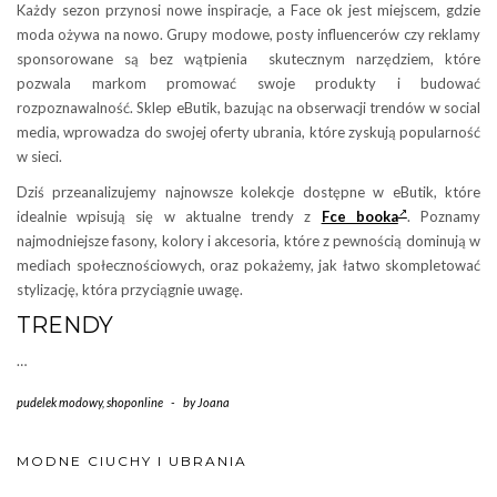
Każdy sezon przynosi nowe inspiracje, a Face ok jest miejscem, gdzie
moda ożywa na nowo. Grupy modowe, posty influencerów czy reklamy
sponsorowane są bez wątpienia skutecznym narzędziem, które
pozwala markom promować swoje produkty i budować
rozpoznawalność. Sklep eButik, bazując na obserwacji trendów w social
media, wprowadza do swojej oferty ubrania, które zyskują popularność
w sieci.
Dziś przeanalizujemy najnowsze kolekcje dostępne w eButik, które
idealnie wpisują się w aktualne trendy z
Fce booka
. Poznamy
najmodniejsze fasony, kolory i akcesoria, które z pewnością dominują w
mediach społecznościowych, oraz pokażemy, jak łatwo skompletować
stylizację, która przyciągnie uwagę.
TRENDY
…
pudelek modowy
,
shoponline
-
by
Joana
MODNE CIUCHY I UBRANIA