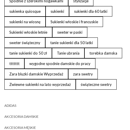
Spodnie z szerokimi nogawkami
stylizacje
sukienka quiosque
sukienki
sukienki dla 60 latki
sukienki na wiosnę
Sukienki włoskie i francuskie
Sukienki włoskie letnie
sweter w paski
sweter świąteczny
tanie sukienki dla 50 latki
tanie sukienki do 50 zł
Tanie ubrania
torebka damska
ttttttt
wygodne spodnie damskie do pracy
Zara bluzki damskie Wyprzedaż
zara swetry
Zwiewne sukienki na lato wyprzedaż
świąteczne swetry
ADIDAS
AKCESORIA DAMSKIE
AKCESORIA MĘSKIE