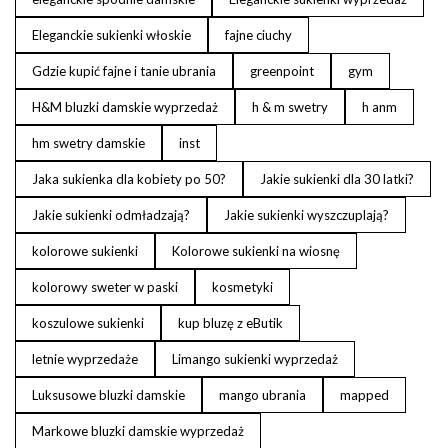
Eleganckie sukienki włoskie
fajne ciuchy
Gdzie kupić fajne i tanie ubrania
greenpoint
gym
H&M bluzki damskie wyprzedaż
h & m swetry
h anm
hm swetry damskie
inst
Jaka sukienka dla kobiety po 50?
Jakie sukienki dla 30 latki?
Jakie sukienki odmładzają?
Jakie sukienki wyszczuplają?
kolorowe sukienki
Kolorowe sukienki na wiosnę
kolorowy sweter w paski
kosmetyki
koszulowe sukienki
kup bluzę z eButik
letnie wyprzedaże
Limango sukienki wyprzedaż
Luksusowe bluzki damskie
mango ubrania
mapped
Markowe bluzki damskie wyprzedaż