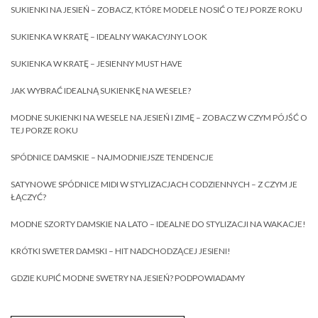
SUKIENKI NA JESIEŃ – ZOBACZ, KTÓRE MODELE NOSIĆ O TEJ PORZE ROKU
SUKIENKA W KRATĘ – IDEALNY WAKACYJNY LOOK
SUKIENKA W KRATĘ – JESIENNY MUST HAVE
JAK WYBRAĆ IDEALNĄ SUKIENKĘ NA WESELE?
MODNE SUKIENKI NA WESELE NA JESIEŃ I ZIMĘ – ZOBACZ W CZYM PÓJŚĆ O
TEJ PORZE ROKU
SPÓDNICE DAMSKIE – NAJMODNIEJSZE TENDENCJE
SATYNOWE SPÓDNICE MIDI W STYLIZACJACH CODZIENNYCH – Z CZYM JE
ŁĄCZYĆ?
MODNE SZORTY DAMSKIE NA LATO – IDEALNE DO STYLIZACJI NA WAKACJE!
KRÓTKI SWETER DAMSKI – HIT NADCHODZĄCEJ JESIENI!
GDZIE KUPIĆ MODNE SWETRY NA JESIEŃ? PODPOWIADAMY