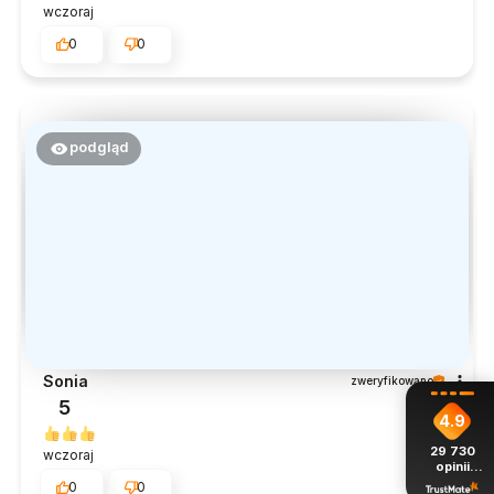
wczoraj
0
0
podgląd
Sonia
zweryfikowano
5
4.9
29 730
wczoraj
opinii
z całego
0
0