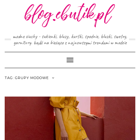
Skip
to
content
modne ciuchy - sukienki, bluzy, kurtki, spodnie, bluzki, swetry,
garnitury. bądź na bieżąco z najnowszymi trendami w modzie
Toggle
Navigation
TAG:
GRUPY MODOWE