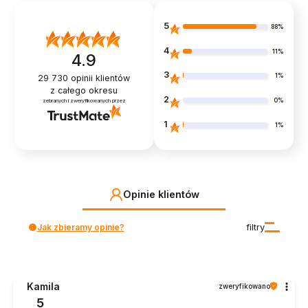
5
88%
4
11%
4.9
3
1%
29 730
opinii klientów
z całego okresu
2
0%
zebranych i zweryfikowanych przez
1
1%
Opinie klientów
Jak zbieramy opinie?
filtry
Kamila
zweryfikowano
5