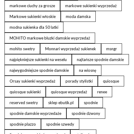
markowe ciuchy za grosze
markowe sukienki wyprzedaż
Markowe sukienki włoskie
moda damska
modna sukienka dla 50 latki
MOHITO markowe bluzki damskie wyprzedaż
mohito swetry
Monnari wyprzedaż sukienek
msngr
najpiękniejsze sukienki na weselu
najtańsze spodnie damskie
najwygodniejsze spodnie damskie
na wiosnę
Orsay sukienki wyprzedaż
porady stylistki
quiosque
quiosque sukienki
quiosque wyprzedaż
renee
reserved swetry
sklep ebutik.pl
spodnie
spodnie damskie wyprzedaże
spodnie dzwony
spodnie plazzo
spodnie szwedy