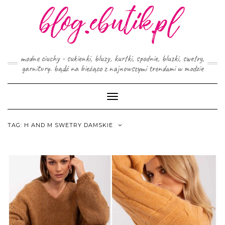
Skip
to
content
modne ciuchy - sukienki, bluzy, kurtki, spodnie, bluzki, swetry,
garnitury. bądź na bieżąco z najnowszymi trendami w modzie
Toggle
Navigation
TAG:
H AND M SWETRY DAMSKIE