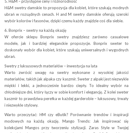
5. H&M – przystępne ceny i różnorodność
H&M swetry damskie to propozycja dla kobiet, które szukają modnych
ubrań w rozsądnych cenach. H and M swetry damskie oferują szeroki
wybór kolorów i fasonów, dzięki czemu każdy znajdzie coś dla siebie.
6. Bonprix – swetry na każdą okazję
W ofercie sklepu Bonprix swetry znajdziesz zarówno casualowe
modele, jak i bardziej eleganckie propozycje. Bonprix sweter to
doskonały wybór dla kobiet, które szukają uniwersalnych i wygodnych
ubrań.
Swetry z luksusowych materiałów – inwestycja na lata
Warto zwrócić uwagę na swetry wykonane z wysokiej jakości
materiałów, takich jak alpaka czy kaszmir. Sweter z alpaki jest niezwykle
miękki i lekki, a jednocześnie bardzo ciepły. To idealny wybór na
chłodniejsze dni, który łączy w sobie komfort i elegancję. Z kolei sweter
kaszmir to prawdziwa perełka w każdej garderobie – luksusowy, trwały
i niezwykle stylowy.
Warto przeczytać: HM czy eButik? Porównanie trendów i inspiracji
modowych na każdą okazję. Mango Trends: Jak inspirować się
kolekcjami Mangos przy tworzeniu stylizacji. Zaras Style w Twojej