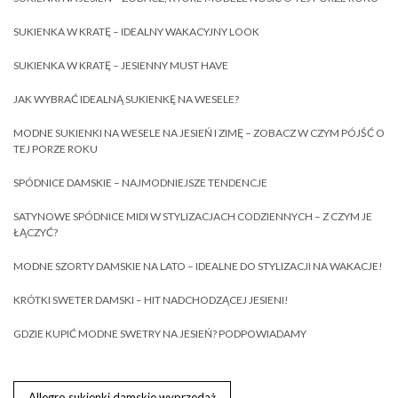
SUKIENKA W KRATĘ – IDEALNY WAKACYJNY LOOK
SUKIENKA W KRATĘ – JESIENNY MUST HAVE
JAK WYBRAĆ IDEALNĄ SUKIENKĘ NA WESELE?
MODNE SUKIENKI NA WESELE NA JESIEŃ I ZIMĘ – ZOBACZ W CZYM PÓJŚĆ O
TEJ PORZE ROKU
SPÓDNICE DAMSKIE – NAJMODNIEJSZE TENDENCJE
SATYNOWE SPÓDNICE MIDI W STYLIZACJACH CODZIENNYCH – Z CZYM JE
ŁĄCZYĆ?
MODNE SZORTY DAMSKIE NA LATO – IDEALNE DO STYLIZACJI NA WAKACJE!
KRÓTKI SWETER DAMSKI – HIT NADCHODZĄCEJ JESIENI!
GDZIE KUPIĆ MODNE SWETRY NA JESIEŃ? PODPOWIADAMY
Allegro sukienki damskie wyprzedaż