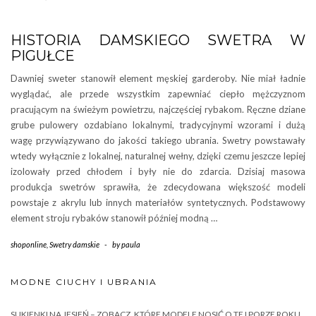
HISTORIA DAMSKIEGO SWETRA W
PIGUŁCE
Dawniej sweter stanowił element męskiej garderoby. Nie miał ładnie
wyglądać, ale przede wszystkim zapewniać ciepło mężczyznom
pracującym na świeżym powietrzu, najczęściej rybakom. Ręczne dziane
grube pulowery ozdabiano lokalnymi, tradycyjnymi wzorami i dużą
wagę przywiązywano do jakości takiego ubrania. Swetry powstawały
wtedy wyłącznie z lokalnej, naturalnej wełny, dzięki czemu jeszcze lepiej
izolowały przed chłodem i były nie do zdarcia. Dzisiaj masowa
produkcja swetrów sprawiła, że zdecydowana większość modeli
powstaje z akrylu lub innych materiałów syntetycznych. Podstawowy
element stroju rybaków stanowił później modną …
shoponline
,
Swetry damskie
-
by
paula
MODNE CIUCHY I UBRANIA
SUKIENKI NA JESIEŃ – ZOBACZ, KTÓRE MODELE NOSIĆ O TEJ PORZE ROKU