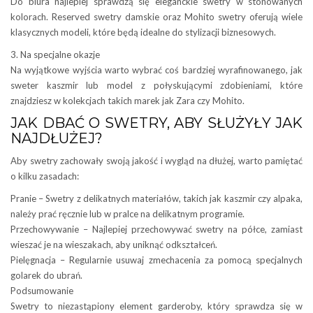
Do biura najlepiej sprawdzą się eleganckie swetry w stonowanych
kolorach. Reserved swetry damskie oraz Mohito swetry oferują wiele
klasycznych modeli, które będą idealne do stylizacji biznesowych.
3. Na specjalne okazje
Na wyjątkowe wyjścia warto wybrać coś bardziej wyrafinowanego, jak
sweter kaszmir lub model z połyskującymi zdobieniami, które
znajdziesz w kolekcjach takich marek jak Zara czy Mohito.
JAK DBAĆ O SWETRY, ABY SŁUŻYŁY JAK
NAJDŁUŻEJ?
Aby swetry zachowały swoją jakość i wygląd na dłużej, warto pamiętać
o kilku zasadach:
Pranie – Swetry z delikatnych materiałów, takich jak kaszmir czy alpaka,
należy prać ręcznie lub w pralce na delikatnym programie.
Przechowywanie – Najlepiej przechowywać swetry na półce, zamiast
wieszać je na wieszakach, aby uniknąć odkształceń.
Pielęgnacja – Regularnie usuwaj zmechacenia za pomocą specjalnych
golarek do ubrań.
Podsumowanie
Swetry to niezastąpiony element garderoby, który sprawdza się w