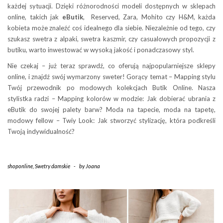
każdej sytuacji. Dzięki różnorodności modeli dostępnych w sklepach
online, takich jak
eButik
, Reserved, Zara, Mohito czy H&M, każda
kobieta może znaleźć coś idealnego dla siebie. Niezależnie od tego, czy
szukasz swetra z alpaki, swetra kaszmir, czy casualowych propozycji z
butiku, warto inwestować w wysoką jakość i ponadczasowy styl.
Nie czekaj – już teraz sprawdź, co oferują najpopularniejsze sklepy
online, i znajdź swój wymarzony sweter! Gorący temat – Mapping stylu
Twój przewodnik po modowych kolekcjach Butik Online. Nasza
stylistka radzi – Mapping kolorów w modzie: Jak dobierać ubrania z
eButik do swojej palety barw? Moda na tapecie, moda na tapetę,
modowy fellow – Twiy Look: Jak stworzyć stylizację, która podkreśli
Twoją indywidualność?
shoponline
,
Swetry damskie
-
by
Joana