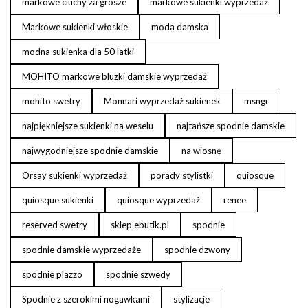
markowe ciuchy za grosze
markowe sukienki wyprzedaż
Markowe sukienki włoskie
moda damska
modna sukienka dla 50 latki
MOHITO markowe bluzki damskie wyprzedaż
mohito swetry
Monnari wyprzedaż sukienek
msngr
najpiękniejsze sukienki na weselu
najtańsze spodnie damskie
najwygodniejsze spodnie damskie
na wiosnę
Orsay sukienki wyprzedaż
porady stylistki
quiosque
quiosque sukienki
quiosque wyprzedaż
renee
reserved swetry
sklep ebutik.pl
spodnie
spodnie damskie wyprzedaże
spodnie dzwony
spodnie plazzo
spodnie szwedy
Spodnie z szerokimi nogawkami
stylizacje