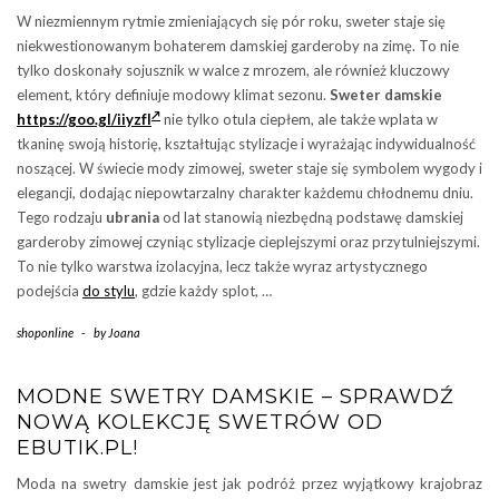
W niezmiennym rytmie zmieniających się pór roku, sweter staje się
niekwestionowanym bohaterem damskiej garderoby na zimę. To nie
tylko doskonały sojusznik w walce z mrozem, ale również kluczowy
element, który definiuje modowy klimat sezonu.
Sweter damskie
https://goo.gl/iiyzfI
nie tylko otula ciepłem, ale także wplata w
tkaninę swoją historię, kształtując stylizacje i wyrażając indywidualność
noszącej. W świecie mody zimowej, sweter staje się symbolem wygody i
elegancji, dodając niepowtarzalny charakter każdemu chłodnemu dniu.
Tego rodzaju
ubrania
od lat stanowią niezbędną podstawę damskiej
garderoby zimowej czyniąc stylizacje cieplejszymi oraz przytulniejszymi.
To nie tylko warstwa izolacyjna, lecz także wyraz artystycznego
podejścia
do stylu
, gdzie każdy splot, …
shoponline
-
by
Joana
MODNE SWETRY DAMSKIE – SPRAWDŹ
NOWĄ KOLEKCJĘ SWETRÓW OD
EBUTIK.PL!
Moda na swetry damskie jest jak podróż przez wyjątkowy krajobraz