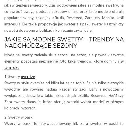
jak i w cieplejsze wieczory. Dziś podpowiem
jakie są modne swetry
, na
co zwrócić uwagę podczas zakupów online oraz jakie modele oferują
popularne sklepy, takie jak
eButik
, Reserved, Zara, czy Mohito. Jeśli
interesują Cię takie propozycje jak sweter z alpaki, sweter kaszmir czy
nowości dostępne w butikach, koniecznie czytaj dalej!
JAKIE SĄ MODNE SWETRY – TRENDY NA
NADCHODZĄCE SEZONY
Moda na swetry zmienia się z sezonu na sezon, ale pewne klasyczne
elementy pozostają niezmienne. Oto kilka trendów, które dominują
w
tym roku
:
1. Swetry
oversize
Swetry w stylu oversize od kilku lat są na topie. Są nie tylko niezwykle
wygodne, ale również nadają każdej stylizacji luźny i nowoczesny
wygląd. Znajdziesz je w takich sklepach jak eButik, Reserved, H&M czy
Zara swetry damskie, które oferują szeroki wybór modeli w różnych
kolorach i wzorach.
2. Swetry w paski
Wzory w paski to niekwestionowany hit. Zara sweter w paski to