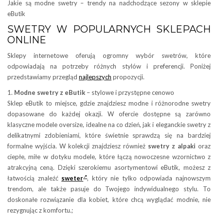
Jakie są modne swetry – trendy na nadchodzące sezony w sklepie
eButik
SWETRY W POPULARNYCH SKLEPACH
ONLINE
Sklepy internetowe oferują ogromny wybór swetrów, które
odpowiadają na potrzeby różnych stylów i preferencji. Poniżej
przedstawiamy przegląd
najlepszych
propozycji.
1.
Modne swetry z eButik
– stylowe i przystępne cenowo
Sklep eButik to miejsce, gdzie znajdziesz modne i różnorodne swetry
dopasowane do każdej okazji. W ofercie dostępne są zarówno
klasyczne modele oversize, idealne na co dzień, jak i eleganckie swetry z
delikatnymi zdobieniami, które świetnie sprawdzą się na bardziej
formalne wyjścia. W kolekcji znajdziesz również
swetry z alpaki
oraz
ciepłe, miłe w dotyku modele, które łączą nowoczesne wzornictwo z
atrakcyjną ceną. Dzięki szerokiemu asortymentowi eButik, możesz z
łatwością znaleźć
sweter
, który nie tylko odpowiada najnowszym
trendom, ale także pasuje do Twojego indywidualnego stylu. To
doskonałe rozwiązanie dla kobiet, które chcą wyglądać modnie, nie
rezygnując z komfortu.;