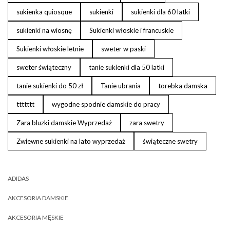
sukienka quiosque
sukienki
sukienki dla 60 latki
sukienki na wiosnę
Sukienki włoskie i francuskie
Sukienki włoskie letnie
sweter w paski
sweter świąteczny
tanie sukienki dla 50 latki
tanie sukienki do 50 zł
Tanie ubrania
torebka damska
ttttttt
wygodne spodnie damskie do pracy
Zara bluzki damskie Wyprzedaż
zara swetry
Zwiewne sukienki na lato wyprzedaż
świąteczne swetry
ADIDAS
AKCESORIA DAMSKIE
AKCESORIA MĘSKIE