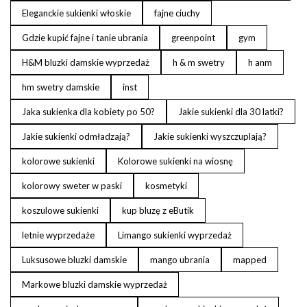
Eleganckie sukienki włoskie
fajne ciuchy
Gdzie kupić fajne i tanie ubrania
greenpoint
gym
H&M bluzki damskie wyprzedaż
h & m swetry
h anm
hm swetry damskie
inst
Jaka sukienka dla kobiety po 50?
Jakie sukienki dla 30 latki?
Jakie sukienki odmładzają?
Jakie sukienki wyszczuplają?
kolorowe sukienki
Kolorowe sukienki na wiosnę
kolorowy sweter w paski
kosmetyki
koszulowe sukienki
kup bluzę z eButik
letnie wyprzedaże
Limango sukienki wyprzedaż
Luksusowe bluzki damskie
mango ubrania
mapped
Markowe bluzki damskie wyprzedaż