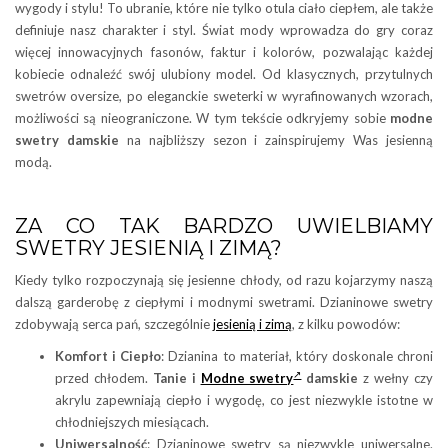
wygody i stylu! To ubranie, które nie tylko otula ciało ciepłem, ale także
definiuje nasz charakter i styl. Świat mody wprowadza do gry coraz
więcej innowacyjnych fasonów, faktur i kolorów, pozwalając każdej
kobiecie odnaleźć swój ulubiony model. Od klasycznych, przytulnych
swetrów oversize, po eleganckie sweterki w wyrafinowanych wzorach,
możliwości są nieograniczone. W tym tekście odkryjemy sobie
modne
swetry damskie
na najbliższy sezon i zainspirujemy Was jesienną
modą.
ZA CO TAK BARDZO UWIELBIAMY
SWETRY JESIENIĄ I ZIMĄ?
Kiedy tylko rozpoczynają się jesienne chłody, od razu kojarzymy naszą
dalszą garderobę z ciepłymi i modnymi swetrami. Dzianinowe swetry
zdobywają serca pań, szczególnie
jesienią i zimą
, z kilku powodów:
Komfort i Ciepło
: Dzianina to materiał, który doskonale chroni
przed chłodem.
Tanie i
Modne swetry
damskie
z wełny czy
akrylu zapewniają ciepło i wygodę, co jest niezwykle istotne w
chłodniejszych miesiącach.
Uniwersalność
: Dzianinowe swetry są niezwykle uniwersalne.