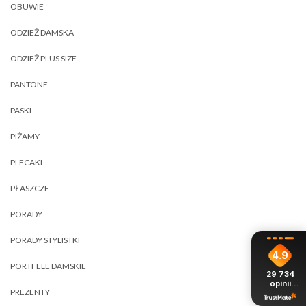
OBUWIE
ODZIEŻ DAMSKA
ODZIEŻ PLUS SIZE
PANTONE
PASKI
PIŻAMY
PLECAKI
PŁASZCZE
PORADY
PORADY STYLISTKI
4.9
PORTFELE DAMSKIE
29 734
opinii
PREZENTY
z całego
okresu