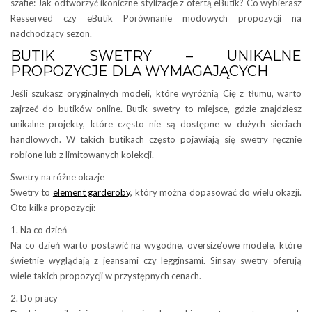
szafie: Jak odtworzyć ikoniczne stylizacje z ofertą eButik? Co wybierasz
Resserved czy eButik Porównanie modowych propozycji na
nadchodzący sezon.
BUTIK SWETRY – UNIKALNE
PROPOZYCJE DLA WYMAGAJĄCYCH
Jeśli szukasz oryginalnych modeli, które wyróżnią Cię z tłumu, warto
zajrzeć do butików online. Butik swetry to miejsce, gdzie znajdziesz
unikalne projekty, które często nie są dostępne w dużych sieciach
handlowych. W takich butikach często pojawiają się swetry ręcznie
robione lub z limitowanych kolekcji.
Swetry na różne okazje
Swetry to
element garderoby
, który można dopasować do wielu okazji.
Oto kilka propozycji:
1. Na co dzień
Na co dzień warto postawić na wygodne, oversize’owe modele, które
świetnie wyglądają z jeansami czy legginsami. Sinsay swetry oferują
wiele takich propozycji w przystępnych cenach.
2. Do pracy