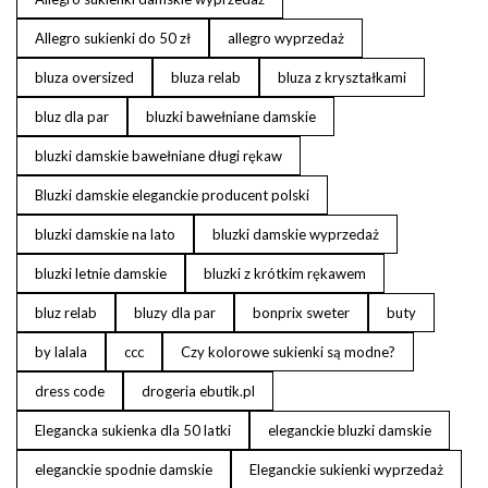
Allegro sukienki do 50 zł
allegro wyprzedaż
bluza oversized
bluza relab
bluza z kryształkami
bluz dla par
bluzki bawełniane damskie
bluzki damskie bawełniane długi rękaw
Bluzki damskie eleganckie producent polski
bluzki damskie na lato
bluzki damskie wyprzedaż
bluzki letnie damskie
bluzki z krótkim rękawem
bluz relab
bluzy dla par
bonprix sweter
buty
by lalala
ccc
Czy kolorowe sukienki są modne?
dress code
drogeria ebutik.pl
Elegancka sukienka dla 50 latki
eleganckie bluzki damskie
eleganckie spodnie damskie
Eleganckie sukienki wyprzedaż