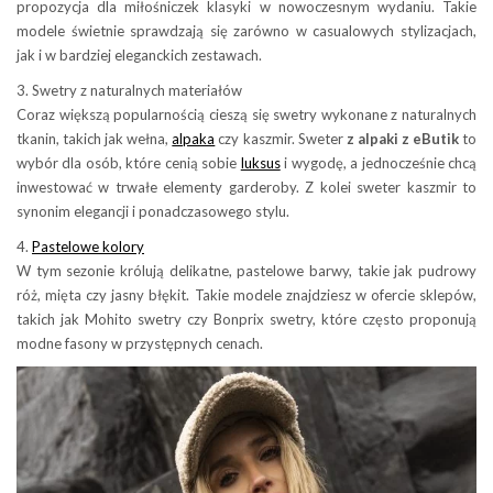
propozycja dla miłośniczek klasyki w nowoczesnym wydaniu. Takie
modele świetnie sprawdzają się zarówno w casualowych stylizacjach,
jak i w bardziej eleganckich zestawach.
3. Swetry z naturalnych materiałów
Coraz większą popularnością cieszą się swetry wykonane z naturalnych
tkanin, takich jak wełna,
alpaka
czy kaszmir. Sweter
z alpaki z eButik
to
wybór dla osób, które cenią sobie
luksus
i wygodę, a jednocześnie chcą
inwestować w trwałe elementy garderoby. Z kolei sweter kaszmir to
synonim elegancji i ponadczasowego stylu.
4.
Pastelowe kolory
W tym sezonie królują delikatne, pastelowe barwy, takie jak pudrowy
róż, mięta czy jasny błękit. Takie modele znajdziesz w ofercie sklepów,
takich jak Mohito swetry czy Bonprix swetry, które często proponują
modne fasony w przystępnych cenach.