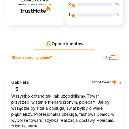
z całego okresu
2
0%
zebranych i zweryfikowanych przez
1
1%
Opinie klientów
Jak zbieramy opinie?
filtry
Gabriela
zweryfikowano
5
Wszystko dotarło tak, jak uzgodniliśmy. Towar
przyszedł w stanie nienaruszonym, polecam. Jakby
wszędzie była taka obsługa, świat byłby o wiele
piękniejszy. Profesjonalna obsługa, fachowa pomoc w
wyborze towaru, szybka realizacja dostawy. Polecam.
w tym tygodniu