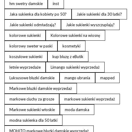
hm swetry damskie
inst
Jaka sukienka dla kobiety po 50?
Jakie sukienki dla 30 latki?
Jakie sukienki odmładzają?
Jakie sukienki wyszczuplają?
kolorowe sukienki
Kolorowe sukienki na wiosnę
kolorowy sweter w paski
kosmetyki
koszulowe sukienki
kup bluzę z eButik
letnie wyprzedaże
Limango sukienki wyprzedaż
Luksusowe bluzki damskie
mango ubrania
mapped
Markowe bluzki damskie wyprzedaż
markowe ciuchy za grosze
markowe sukienki wyprzedaż
Markowe sukienki włoskie
moda damska
modna sukienka dla 50 latki
MOHITO markowe bluzki damskie wyprzedaż