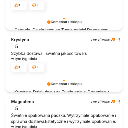
0
0
Komentarz sklepu
Gabriela, Dziękujemy za Twoją opinię! Doceniamy
czas poświęcony na podzielenie się z nami Twoim
Krystyna
zweryfikowano
doświadczeniem. Jesteśmy szczęśliwi, że mamy
5
takich klientów. Z pozdrowieniami, obsługa sklepu.
Szybka dostawa i świetna jakość towaru
w tym tygodniu
0
0
Komentarz sklepu
Krystyna, Dziękujemy za Twoją opinię! Doceniamy
czas poświęcony na podzielenie się z nami Twoim
Magdalena
zweryfikowano
doświadczeniem. Jesteśmy szczęśliwi, że mamy
5
takich klientów. Z pozdrowieniami, obsługa sklepu.
Świetnie spakowana paczka. Wytrzymałe opakowanie i
sprawna dostawa.Estetyczne i wytrzymałe opakowanie.
w tym tygodniu