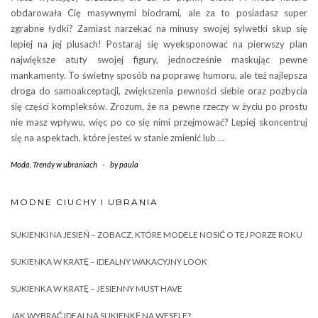
obdarowała Cię masywnymi biodrami, ale za to posiadasz super
zgrabne łydki? Zamiast narzekać na minusy swojej sylwetki skup się
lepiej na jej plusach! Postaraj się wyeksponować na pierwszy plan
największe atuty swojej figury, jednocześnie maskując pewne
mankamenty. To świetny sposób na poprawę humoru, ale też najlepsza
droga do samoakceptacji, zwiększenia pewności siebie oraz pozbycia
się części kompleksów. Zrozum, że na pewne rzeczy w życiu po prostu
nie masz wpływu, więc po co się nimi przejmować? Lepiej skoncentruj
się na aspektach, które jesteś w stanie zmienić lub …
Moda
,
Trendy w ubraniach
-
by
paula
MODNE CIUCHY I UBRANIA
SUKIENKI NA JESIEŃ – ZOBACZ, KTÓRE MODELE NOSIĆ O TEJ PORZE ROKU
SUKIENKA W KRATĘ – IDEALNY WAKACYJNY LOOK
SUKIENKA W KRATĘ – JESIENNY MUST HAVE
JAK WYBRAĆ IDEALNĄ SUKIENKĘ NA WESELE?