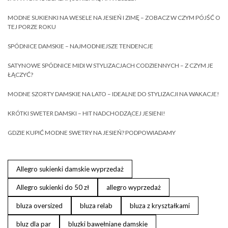
MODNE SUKIENKI NA WESELE NA JESIEŃ I ZIMĘ – ZOBACZ W CZYM PÓJŚĆ O
TEJ PORZE ROKU
SPÓDNICE DAMSKIE – NAJMODNIEJSZE TENDENCJE
SATYNOWE SPÓDNICE MIDI W STYLIZACJACH CODZIENNYCH – Z CZYM JE
ŁĄCZYĆ?
MODNE SZORTY DAMSKIE NA LATO – IDEALNE DO STYLIZACJI NA WAKACJE!
KRÓTKI SWETER DAMSKI – HIT NADCHODZĄCEJ JESIENI!
GDZIE KUPIĆ MODNE SWETRY NA JESIEŃ? PODPOWIADAMY
Allegro sukienki damskie wyprzedaż
Allegro sukienki do 50 zł
allegro wyprzedaż
bluza oversized
bluza relab
bluza z kryształkami
bluz dla par
bluzki bawełniane damskie