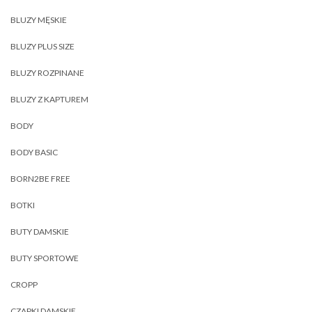
BLUZY MĘSKIE
BLUZY PLUS SIZE
BLUZY ROZPINANE
BLUZY Z KAPTUREM
BODY
BODY BASIC
BORN2BE FREE
BOTKI
BUTY DAMSKIE
BUTY SPORTOWE
CROPP
CZAPKI DAMSKIE