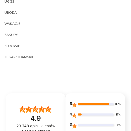
UGGS
URODA
WAKACJE
ZAKUPY
ZDROWIE
ZEGARKI DAMSKIE
5
88%
4
11%
4.9
3
1%
29 748
opinii klientów