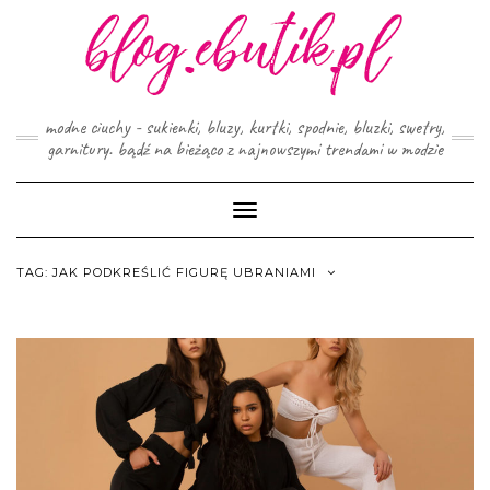
Skip
to
content
modne ciuchy - sukienki, bluzy, kurtki, spodnie, bluzki, swetry,
garnitury. bądź na bieżąco z najnowszymi trendami w modzie
Toggle
Navigation
TAG:
JAK PODKREŚLIĆ FIGURĘ UBRANIAMI