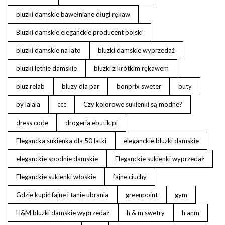
bluzki damskie bawełniane długi rękaw
Bluzki damskie eleganckie producent polski
bluzki damskie na lato
bluzki damskie wyprzedaż
bluzki letnie damskie
bluzki z krótkim rękawem
bluz relab
bluzy dla par
bonprix sweter
buty
by lalala
ccc
Czy kolorowe sukienki są modne?
dress code
drogeria ebutik.pl
Elegancka sukienka dla 50 latki
eleganckie bluzki damskie
eleganckie spodnie damskie
Eleganckie sukienki wyprzedaż
Eleganckie sukienki włoskie
fajne ciuchy
Gdzie kupić fajne i tanie ubrania
greenpoint
gym
H&M bluzki damskie wyprzedaż
h & m swetry
h anm