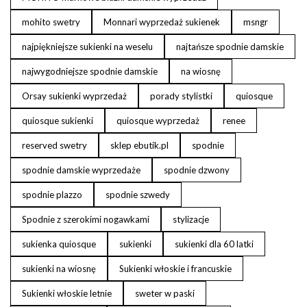
mohito swetry
Monnari wyprzedaż sukienek
msngr
najpiękniejsze sukienki na weselu
najtańsze spodnie damskie
najwygodniejsze spodnie damskie
na wiosnę
Orsay sukienki wyprzedaż
porady stylistki
quiosque
quiosque sukienki
quiosque wyprzedaż
renee
reserved swetry
sklep ebutik.pl
spodnie
spodnie damskie wyprzedaże
spodnie dzwony
spodnie plazzo
spodnie szwedy
Spodnie z szerokimi nogawkami
stylizacje
sukienka quiosque
sukienki
sukienki dla 60 latki
sukienki na wiosnę
Sukienki włoskie i francuskie
Sukienki włoskie letnie
sweter w paski