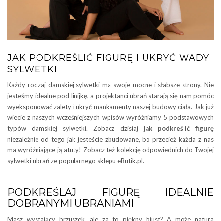
JAK PODKREŚLIĆ FIGURĘ I UKRYĆ WADY
SYLWETKI
Każdy rodzaj damskiej sylwetki ma swoje mocne i słabsze strony. Nie
jesteśmy idealne pod linijkę, a projektanci ubrań starają się nam pomóc
wyeksponować zalety i ukryć mankamenty naszej budowy ciała. Jak już
wiecie z naszych wcześniejszych wpisów wyróżniamy 5 podstawowych
typów damskiej sylwetki. Zobacz dzisiaj
jak podkreślić figurę
niezależnie od tego jak jesteście zbudowane, bo przecież każda z nas
ma wyróżniające ją atuty! Zobacz też kolekcję odpowiednich do Twojej
sylwetki ubrań ze popularnego sklepu eButik.pl.
PODKREŚLAJ FIGURĘ IDEALNIE
DOBRANYMI UBRANIAMI
Masz wystający brzuszek, ale za to piękny biust? A może natura