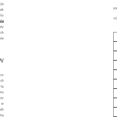
cja
KR
jak
sto
GD
ia
ały
ich
nie
W
 bo
ych
 tą
mu
czy
c w
lub
ną