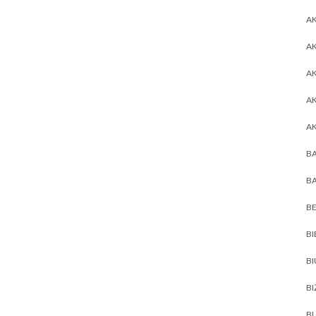
AK
AK
A
A
A
BA
BA
BE
BI
B
BI
BL