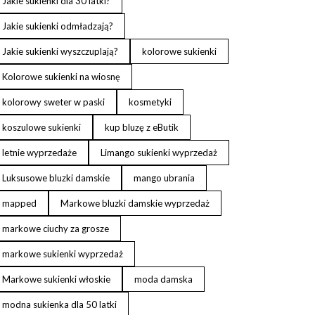
Jakie sukienki dla 30 latki?
Jakie sukienki odmładzają?
Jakie sukienki wyszczuplają?
kolorowe sukienki
Kolorowe sukienki na wiosnę
kolorowy sweter w paski
kosmetyki
koszulowe sukienki
kup bluzę z eButik
letnie wyprzedaże
Limango sukienki wyprzedaż
Luksusowe bluzki damskie
mango ubrania
mapped
Markowe bluzki damskie wyprzedaż
markowe ciuchy za grosze
markowe sukienki wyprzedaż
Markowe sukienki włoskie
moda damska
modna sukienka dla 50 latki