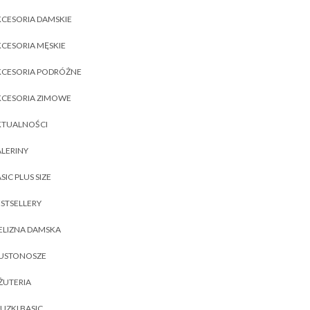
CESORIA DAMSKIE
CESORIA MĘSKIE
KCESORIA PODRÓŻNE
KCESORIA ZIMOWE
KTUALNOŚCI
LERINY
SIC PLUS SIZE
STSELLERY
ELIZNA DAMSKA
IUSTONOSZE
ŻUTERIA
UZKI BASIC