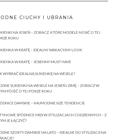
ODNE CIUCHY I UBRANIA
KIENKI NA JESIEŃ – ZOBACZ, KTÓRE MODELE NOSIĆ O TEJ
ORZE ROKU
KIENKA W KRATĘ – IDEALNY WAKACYJNY LOOK
KIENKA W KRATĘ – JESIENNY MUST HAVE
K WYBRAĆ IDEALNĄ SUKIENKĘ NA WESELE?
DNE SUKIENKI NA WESELE NA JESIEŃ I ZIMĘ – ZOBACZ W
YM PÓJŚĆ O TEJ PORZE ROKU
ÓDNICE DAMSKIE – NAJMODNIEJSZE TENDENCJE
TYNOWE SPÓDNICE MIDI W STYLIZACJACH CODZIENNYCH – Z
YM JE ŁĄCZYĆ?
DNE SZORTY DAMSKIE NA LATO – IDEALNE DO STYLIZACJI NA
AKACJE!