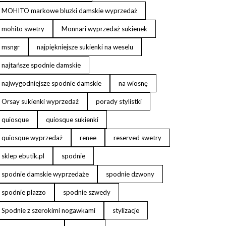
MOHITO markowe bluzki damskie wyprzedaż
mohito swetry
Monnari wyprzedaż sukienek
msngr
najpiękniejsze sukienki na weselu
najtańsze spodnie damskie
najwygodniejsze spodnie damskie
na wiosnę
Orsay sukienki wyprzedaż
porady stylistki
quiosque
quiosque sukienki
quiosque wyprzedaż
renee
reserved swetry
sklep ebutik.pl
spodnie
spodnie damskie wyprzedaże
spodnie dzwony
spodnie plazzo
spodnie szwedy
Spodnie z szerokimi nogawkami
stylizacje