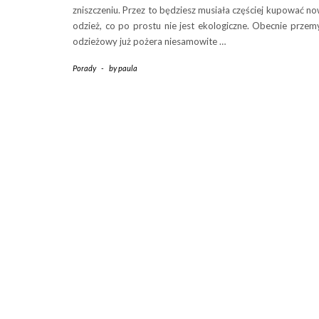
zniszczeniu. Przez to będziesz musiała częściej kupować n
odzież, co po prostu nie jest ekologiczne. Obecnie przem
odzieżowy już pożera niesamowite …
Porady
-
by
paula