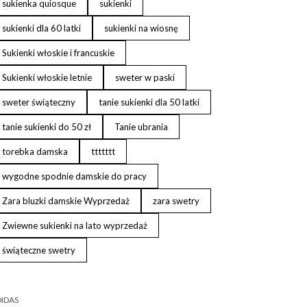
sukienka quiosque
sukienki
sukienki dla 60 latki
sukienki na wiosnę
Sukienki włoskie i francuskie
Sukienki włoskie letnie
sweter w paski
sweter świąteczny
tanie sukienki dla 50 latki
tanie sukienki do 50 zł
Tanie ubrania
torebka damska
ttttttt
wygodne spodnie damskie do pracy
Zara bluzki damskie Wyprzedaż
zara swetry
Zwiewne sukienki na lato wyprzedaż
świąteczne swetry
IDAS