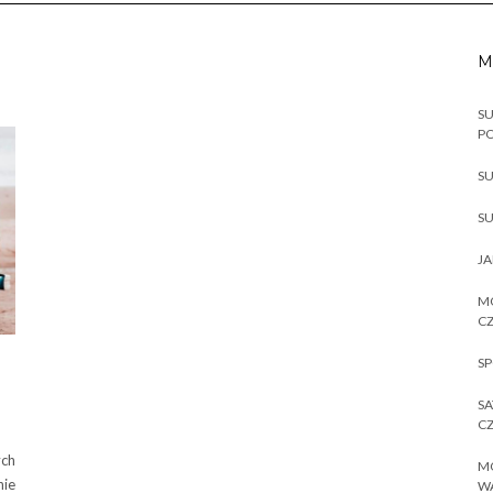
M
SU
P
SU
SU
JA
MO
CZ
SP
SA
CZ
ch
MO
nie
W