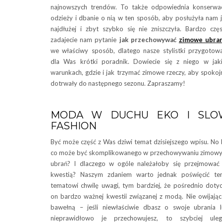
najnowszych trendów. To także odpowiednia konserwa
odzieży i dbanie o nią w ten sposób, aby posłużyła nam 
najdłużej i zbyt szybko się nie zniszczyła. Bardzo czę
zadajecie nam pytanie
jak przechowywać
zimowe ubran
we właściwy sposób, dlatego nasze stylistki przygotow
dla Was krótki poradnik. Dowiecie się z niego w jak
warunkach, gdzie i jak trzymać zimowe rzeczy, aby spokoj
dotrwały do następnego sezonu. Zapraszamy!
MODA W DUCHU EKO I SLO
FASHION
Być może część z Was dziwi temat dzisiejszego wpisu. No
co może być skomplikowanego w przechowywaniu zimow
ubrań? I dlaczego w ogóle należałoby się przejmować
kwestią? Naszym zdaniem warto jednak poświęcić te
tematowi chwilę uwagi, tym bardziej, że pośrednio doty
on bardzo ważnej kwestii związanej z modą. Nie owijają
bawełną – jeśli niewłaściwie dbasz o swoje ubrania 
nieprawidłowo je przechowujesz, to szybciej uleg