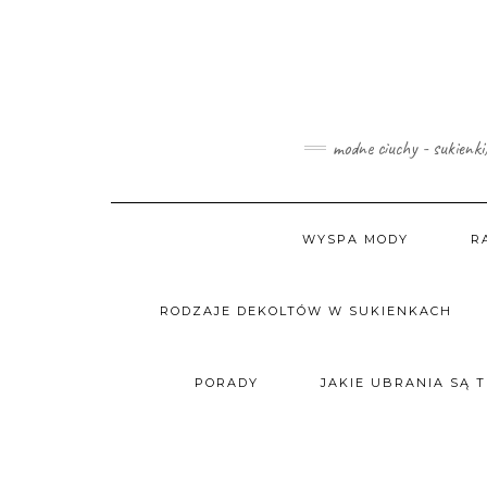
Skip
to
content
modne ciuchy - sukienki
WYSPA MODY
R
RODZAJE DEKOLTÓW W SUKIENKACH
PORADY
JAKIE UBRANIA SĄ 