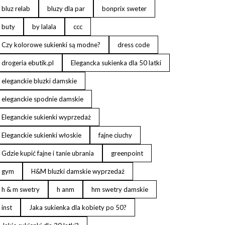
bluz relab
bluzy dla par
bonprix sweter
buty
by lalala
ccc
Czy kolorowe sukienki są modne?
dress code
drogeria ebutik.pl
Elegancka sukienka dla 50 latki
eleganckie bluzki damskie
eleganckie spodnie damskie
Eleganckie sukienki wyprzedaż
Eleganckie sukienki włoskie
fajne ciuchy
Gdzie kupić fajne i tanie ubrania
greenpoint
gym
H&M bluzki damskie wyprzedaż
h & m swetry
h anm
hm swetry damskie
inst
Jaka sukienka dla kobiety po 50?