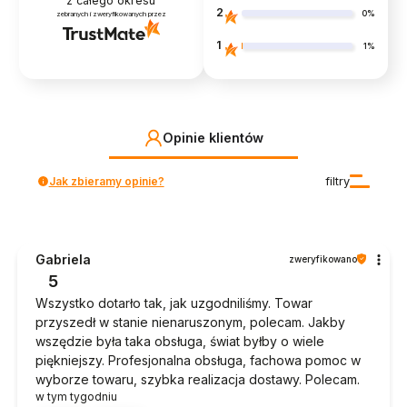
z całego okresu
2
0%
zebranych i zweryfikowanych przez
1
1%
Opinie klientów
Jak zbieramy opinie?
filtry
Gabriela
zweryfikowano
5
Wszystko dotarło tak, jak uzgodniliśmy. Towar
przyszedł w stanie nienaruszonym, polecam. Jakby
wszędzie była taka obsługa, świat byłby o wiele
piękniejszy. Profesjonalna obsługa, fachowa pomoc w
wyborze towaru, szybka realizacja dostawy. Polecam.
w tym tygodniu