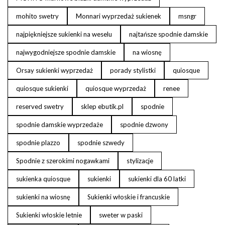
mohito swetry
Monnari wyprzedaż sukienek
msngr
najpiękniejsze sukienki na weselu
najtańsze spodnie damskie
najwygodniejsze spodnie damskie
na wiosnę
Orsay sukienki wyprzedaż
porady stylistki
quiosque
quiosque sukienki
quiosque wyprzedaż
renee
reserved swetry
sklep ebutik.pl
spodnie
spodnie damskie wyprzedaże
spodnie dzwony
spodnie plazzo
spodnie szwedy
Spodnie z szerokimi nogawkami
stylizacje
sukienka quiosque
sukienki
sukienki dla 60 latki
sukienki na wiosnę
Sukienki włoskie i francuskie
Sukienki włoskie letnie
sweter w paski