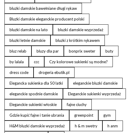
bluzki damskie bawełniane długi rękaw
Bluzki damskie eleganckie producent polski
bluzki damskie na lato
bluzki damskie wyprzedaż
bluzki letnie damskie
bluzki z krótkim rękawem
bluz relab
bluzy dla par
bonprix sweter
buty
by lalala
ccc
Czy kolorowe sukienki są modne?
dress code
drogeria ebutik.pl
Elegancka sukienka dla 50 latki
eleganckie bluzki damskie
eleganckie spodnie damskie
Eleganckie sukienki wyprzedaż
Eleganckie sukienki włoskie
fajne ciuchy
Gdzie kupić fajne i tanie ubrania
greenpoint
gym
H&M bluzki damskie wyprzedaż
h & m swetry
h anm