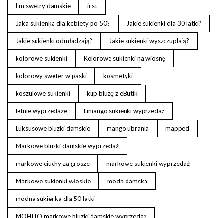
hm swetry damskie
inst
Jaka sukienka dla kobiety po 50?
Jakie sukienki dla 30 latki?
Jakie sukienki odmładzają?
Jakie sukienki wyszczuplają?
kolorowe sukienki
Kolorowe sukienki na wiosnę
kolorowy sweter w paski
kosmetyki
koszulowe sukienki
kup bluzę z eButik
letnie wyprzedaże
Limango sukienki wyprzedaż
Luksusowe bluzki damskie
mango ubrania
mapped
Markowe bluzki damskie wyprzedaż
markowe ciuchy za grosze
markowe sukienki wyprzedaż
Markowe sukienki włoskie
moda damska
modna sukienka dla 50 latki
MOHITO markowe bluzki damskie wyprzedaż