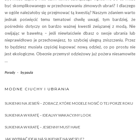
być skomplikowanego w przechowywaniu zimowych ubrań? I dlaczego
w ogóle należałoby się przejmować tą kwestią? Naszym zdaniem warto
jednak poświęcić temu tematowi chwilę uwagi, tym bardziej, że
pośrednio dotyczy on bardzo ważnej kwestii związanej z modą. Nie
owijając w bawełną – jeśli niewłaściwie dbasz o swoje ubrania lub
nieprawidłowo je przechowujesz, to szybciej ulegną zniszczeniu. Przez
to będziesz musiała częściej kupować nową odzież, co po prostu nie
jest ekologiczne. Obecnie przemysł odzieżowy już pożera niesamowite
…
Porady
-
by
paula
MODNE CIUCHY I UBRANIA
SUKIENKI NA JESIEŃ – ZOBACZ, KTÓRE MODELE NOSIĆ O TEJ PORZE ROKU
SUKIENKA W KRATĘ – IDEALNY WAKACYJNY LOOK
SUKIENKA W KRATĘ – JESIENNY MUST HAVE
JAK WYBRAĆ IDEALNĄ SUKIENKĘ NA WESELE?