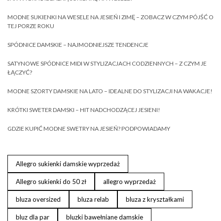
MODNE SUKIENKI NA WESELE NA JESIEŃ I ZIMĘ – ZOBACZ W CZYM PÓJŚĆ O
TEJ PORZE ROKU
SPÓDNICE DAMSKIE – NAJMODNIEJSZE TENDENCJE
SATYNOWE SPÓDNICE MIDI W STYLIZACJACH CODZIENNYCH – Z CZYM JE
ŁĄCZYĆ?
MODNE SZORTY DAMSKIE NA LATO – IDEALNE DO STYLIZACJI NA WAKACJE!
KRÓTKI SWETER DAMSKI – HIT NADCHODZĄCEJ JESIENI!
GDZIE KUPIĆ MODNE SWETRY NA JESIEŃ? PODPOWIADAMY
Allegro sukienki damskie wyprzedaż
Allegro sukienki do 50 zł
allegro wyprzedaż
bluza oversized
bluza relab
bluza z kryształkami
bluz dla par
bluzki bawełniane damskie