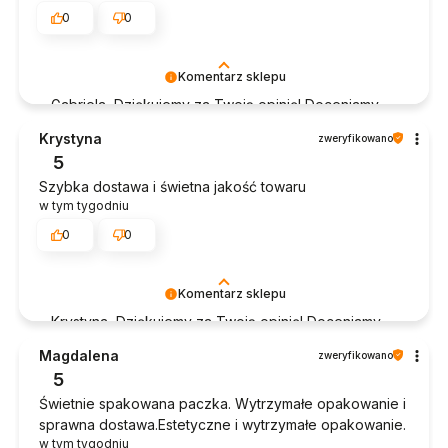
0
0
Komentarz sklepu
Gabriela, Dziękujemy za Twoją opinię! Doceniamy
czas poświęcony na podzielenie się z nami Twoim
Krystyna
zweryfikowano
doświadczeniem. Jesteśmy szczęśliwi, że mamy
5
takich klientów. Z pozdrowieniami, obsługa sklepu.
Szybka dostawa i świetna jakość towaru
w tym tygodniu
0
0
Komentarz sklepu
Krystyna, Dziękujemy za Twoją opinię! Doceniamy
czas poświęcony na podzielenie się z nami Twoim
Magdalena
zweryfikowano
doświadczeniem. Jesteśmy szczęśliwi, że mamy
5
takich klientów. Z pozdrowieniami, obsługa sklepu.
Świetnie spakowana paczka. Wytrzymałe opakowanie i
sprawna dostawa.Estetyczne i wytrzymałe opakowanie.
w tym tygodniu