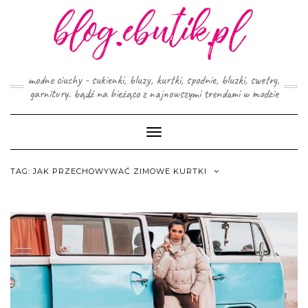
Skip
to
content
modne ciuchy - sukienki, bluzy, kurtki, spodnie, bluzki, swetry,
garnitury. bądź na bieżąco z najnowszymi trendami w modzie
Toggle
Navigation
TAG:
JAK PRZECHOWYWAĆ ZIMOWE KURTKI