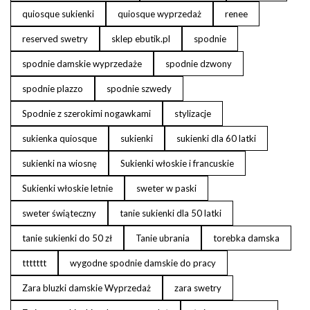
quiosque sukienki
quiosque wyprzedaż
renee
reserved swetry
sklep ebutik.pl
spodnie
spodnie damskie wyprzedaże
spodnie dzwony
spodnie plazzo
spodnie szwedy
Spodnie z szerokimi nogawkami
stylizacje
sukienka quiosque
sukienki
sukienki dla 60 latki
sukienki na wiosnę
Sukienki włoskie i francuskie
Sukienki włoskie letnie
sweter w paski
sweter świąteczny
tanie sukienki dla 50 latki
tanie sukienki do 50 zł
Tanie ubrania
torebka damska
ttttttt
wygodne spodnie damskie do pracy
Zara bluzki damskie Wyprzedaż
zara swetry