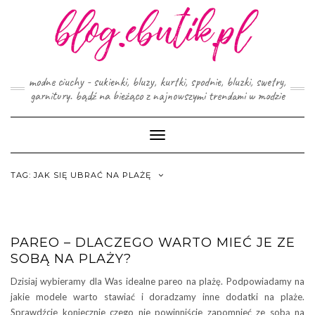
Skip
to
content
modne ciuchy - sukienki, bluzy, kurtki, spodnie, bluzki, swetry,
garnitury. bądź na bieżąco z najnowszymi trendami w modzie
Toggle
Navigation
TAG:
JAK SIĘ UBRAĆ NA PLAŻĘ
PAREO – DLACZEGO WARTO MIEĆ JE ZE
SOBĄ NA PLAŻY?
Dzisiaj wybieramy dla Was idealne pareo na plażę. Podpowiadamy na
jakie modele warto stawiać i doradzamy inne dodatki na plaże.
Sprawdźcie koniecznie czego nie powinniście zapomnieć ze sobą na