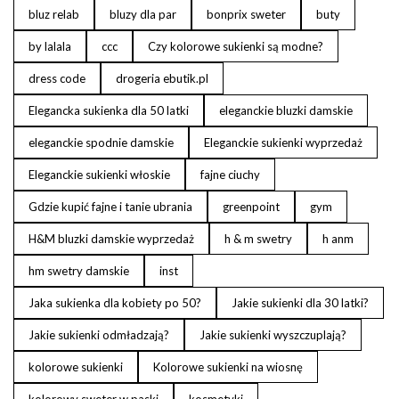
bluz relab
bluzy dla par
bonprix sweter
buty
by lalala
ccc
Czy kolorowe sukienki są modne?
dress code
drogeria ebutik.pl
Elegancka sukienka dla 50 latki
eleganckie bluzki damskie
eleganckie spodnie damskie
Eleganckie sukienki wyprzedaż
Eleganckie sukienki włoskie
fajne ciuchy
Gdzie kupić fajne i tanie ubrania
greenpoint
gym
H&M bluzki damskie wyprzedaż
h & m swetry
h anm
hm swetry damskie
inst
Jaka sukienka dla kobiety po 50?
Jakie sukienki dla 30 latki?
Jakie sukienki odmładzają?
Jakie sukienki wyszczuplają?
kolorowe sukienki
Kolorowe sukienki na wiosnę