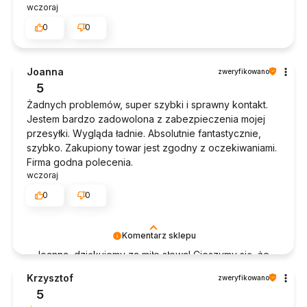
wczoraj
0
0
Joanna
zweryfikowano
5
Żadnych problemów, super szybki i sprawny kontakt.
Jestem bardzo zadowolona z zabezpieczenia mojej
przesyłki. Wygląda ładnie. Absolutnie fantastycznie,
szybko. Zakupiony towar jest zgodny z oczekiwaniami.
Firma godna polecenia.
wczoraj
0
0
Komentarz sklepu
Joanna, dziękujemy za miłe słowa! Cieszymy się, że
zakup przeszedł bezproblemowo, oraz, że
Krzysztof
zweryfikowano
możemy zapewnić odpowiednią obsługę tak
5
świetnym klientom. Dziękujemy raz jeszcze!