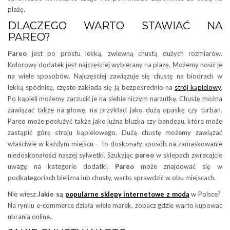
plażę.
DLACZEGO WARTO STAWIAĆ NA
PAREO?
Pareo
jest po prostu lekką, zwiewną chustą dużych rozmiarów.
Kolorowy dodatek jest najczęściej wybierany na plażę. Możemy nosić je
na wiele sposobów. Najczęściej zawiązuje się chustę na biodrach w
lekką spódnicę, często zakłada się ją bezpośrednio na
strój kąpielowy
.
Po kąpieli możemy zarzucić je na siebie niczym narzutkę. Chustę można
zawiązać także na głowę, na przykład jako dużą opaskę czy turban.
Pareo może posłużyć także jako luźna bluzka czy bandeau, które może
zastąpić górę stroju kąpielowego. Dużą chustę możemy zawiązać
właściwie w każdym miejscu – to doskonały sposób na zamaskowanie
niedoskonałości naszej sylwetki. Szukając
pareo
w sklepach zwracajcie
uwagę na kategorie dodatki.
Pareo
może znajdować się w
podkategoriach bielizna lub chusty, warto sprawdzić w obu miejscach.
Nie wiesz
Jakie są
popularne sklepy internetowe z modą
w Polsce?
Na rynku e-commerce działa wiele marek, zobacz gdzie warto kupowac
ubrania online..