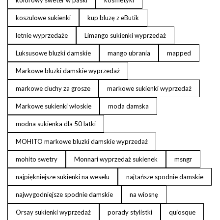
kolorowy sweter w paski
kosmetyki
koszulowe sukienki
kup bluzę z eButik
letnie wyprzedaże
Limango sukienki wyprzedaż
Luksusowe bluzki damskie
mango ubrania
mapped
Markowe bluzki damskie wyprzedaż
markowe ciuchy za grosze
markowe sukienki wyprzedaż
Markowe sukienki włoskie
moda damska
modna sukienka dla 50 latki
MOHITO markowe bluzki damskie wyprzedaż
mohito swetry
Monnari wyprzedaż sukienek
msngr
najpiękniejsze sukienki na weselu
najtańsze spodnie damskie
najwygodniejsze spodnie damskie
na wiosnę
Orsay sukienki wyprzedaż
porady stylistki
quiosque