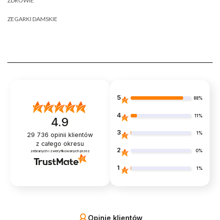
ZDROWIE
ZEGARKI DAMSKIE
5
88%
4
11%
4.9
3
1%
29 736
opinii klientów
z całego okresu
2
0%
zebranych i zweryfikowanych przez
1
1%
Opinie klientów