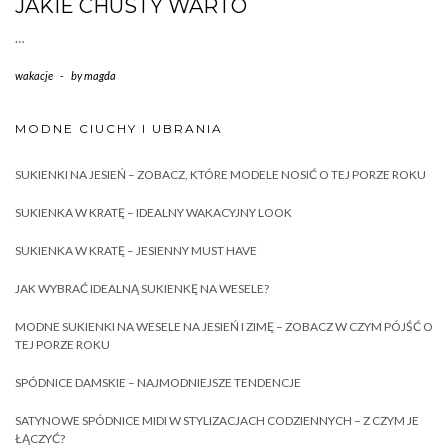
JAKIE CHUSTY WARTO
…
wakacje
-
by
magda
MODNE CIUCHY I UBRANIA
SUKIENKI NA JESIEŃ – ZOBACZ, KTÓRE MODELE NOSIĆ O TEJ PORZE ROKU
SUKIENKA W KRATĘ – IDEALNY WAKACYJNY LOOK
SUKIENKA W KRATĘ – JESIENNY MUST HAVE
JAK WYBRAĆ IDEALNĄ SUKIENKĘ NA WESELE?
MODNE SUKIENKI NA WESELE NA JESIEŃ I ZIMĘ – ZOBACZ W CZYM PÓJŚĆ O
TEJ PORZE ROKU
SPÓDNICE DAMSKIE – NAJMODNIEJSZE TENDENCJE
SATYNOWE SPÓDNICE MIDI W STYLIZACJACH CODZIENNYCH – Z CZYM JE
ŁĄCZYĆ?