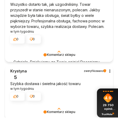
Wszystko dotarło tak, jak uzgodniliśmy. Towar
przyszedł w stanie nienaruszonym, polecam. Jakby
wszędzie była taka obsługa, świat byłby o wiele
piękniejszy. Profesjonalna obsługa, fachowa pomoc w
wyborze towaru, szybka realizacja dostawy. Polecam.
w tym tygodniu
0
0
Komentarz sklepu
Gabriela, Dziękujemy za Twoją opinię! Doceniamy
czas poświęcony na podzielenie się z nami Twoim
Krystyna
zweryfikowano
doświadczeniem. Jesteśmy szczęśliwi, że mamy
5
takich klientów. Z pozdrowieniami, obsługa sklepu.
Szybka dostawa i świetna jakość towaru
w tym tygodniu
0
0
4.9
29 750
opinii
Komentarz sklepu
z całego
okresu