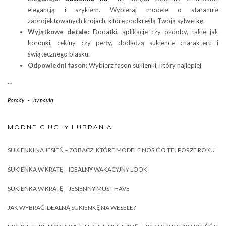
elegancją i szykiem. Wybieraj modele o starannie
zaprojektowanych krojach, które podkreślą Twoją sylwetkę.
Wyjątkowe detale:
Dodatki, aplikacje czy ozdoby, takie jak
koronki, cekiny czy perły, dodadzą sukience charakteru i
świątecznego blasku.
Odpowiedni fason:
Wybierz fason sukienki, który najlepiej
…
Porady
-
by
paula
MODNE CIUCHY I UBRANIA
SUKIENKI NA JESIEŃ – ZOBACZ, KTÓRE MODELE NOSIĆ O TEJ PORZE ROKU
SUKIENKA W KRATĘ – IDEALNY WAKACYJNY LOOK
SUKIENKA W KRATĘ – JESIENNY MUST HAVE
JAK WYBRAĆ IDEALNĄ SUKIENKĘ NA WESELE?