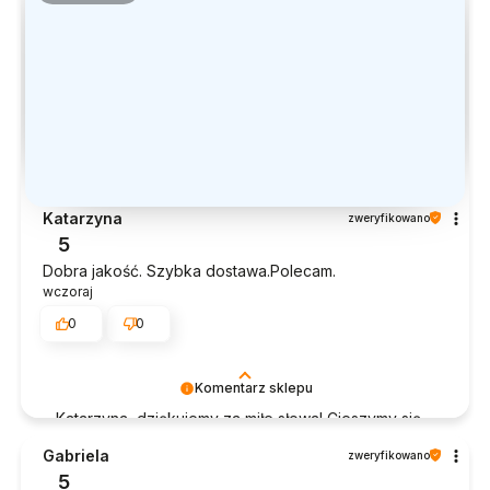
Katarzyna
zweryfikowano
5
Dobra jakość. Szybka dostawa.Polecam.
wczoraj
0
0
Komentarz sklepu
Katarzyna, dziękujemy za miłe słowa! Cieszymy się,
że zakup przeszedł bezproblemowo, oraz, że
Gabriela
zweryfikowano
możemy zapewnić odpowiednią obsługę tak
5
świetnym klientom. Dziękujemy raz jeszcze!