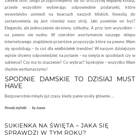
Zwykle dość długo przygotowujemy się do uroczystej wigilijnej kolacji,
przede wszystkim wybierając odpowiednie podarunki, które
wywołałyby uśmiech na twarzach naszych bliskich. Kwestią do
zastanowienia się jest również nasz strój. Jaki powinien on być?
Elegancki, ale jednocześnie skromny, schludny. A przy tym wszystkim –
na pewno nie nudny. W szerokim asortymencie naszego sklepu
internetowego znajdziecie przeróżne propozycje, które na pewno Wam
się spodobają – to coś dla wielbicielek trendów! W naszym dzisiejszym
wpisie chcemy odpowiedzieć na pytanie – na święta w spodniach czy w
sukience? Czy ma to znaczenie? Co wybrać? Spokojnie – wszystko Wam
chętnie wytłumaczymy!
SPODNIE DAMSKIE TO DZISIAJ MUST
HAVE
Bezpowrotnie minęły już czasy, kiedy panie nosiły głównie …
Porady stylistki
-
by
Joana
SUKIENKA NA ŚWIĘTA – JAKA SIĘ
SPRAWDZI W TYM ROKU?