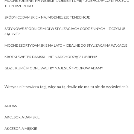
MODNE SUKIENKI NA WESELE NA JESIEŃ I ZIMĘ – ZOBACZ W CZYM PÓJŚĆ O
TEJ PORZE ROKU
SPÓDNICE DAMSKIE – NAJMODNIEJSZE TENDENCJE
SATYNOWE SPÓDNICE MIDI W STYLIZACJACH CODZIENNYCH – Z CZYM JE
ŁĄCZYĆ?
MODNE SZORTY DAMSKIE NA LATO – IDEALNE DO STYLIZACJI NA WAKACJE!
KRÓTKI SWETER DAMSKI – HIT NADCHODZĄCEJ JESIENI!
GDZIE KUPIĆ MODNE SWETRY NA JESIEŃ? PODPOWIADAMY
Witryna nie zawiera tagi, więc na tą chwile nie ma tu nic do wyświetlenia.
ADIDAS
AKCESORIA DAMSKIE
AKCESORIA MĘSKIE