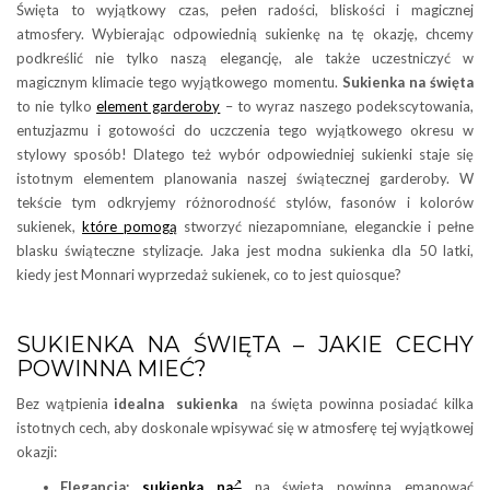
Święta to wyjątkowy czas, pełen radości, bliskości i magicznej
atmosfery. Wybierając odpowiednią sukienkę na tę okazję, chcemy
podkreślić nie tylko naszą elegancję, ale także uczestniczyć w
magicznym klimacie tego wyjątkowego momentu.
Sukienka
na święta
to nie tylko
element garderoby
– to wyraz naszego podekscytowania,
entuzjazmu i gotowości do uczczenia tego wyjątkowego okresu w
stylowy sposób! Dlatego też wybór odpowiedniej sukienki staje się
istotnym elementem planowania naszej świątecznej garderoby. W
tekście tym odkryjemy różnorodność stylów, fasonów i kolorów
sukienek,
które pomogą
stworzyć niezapomniane, eleganckie i pełne
blasku świąteczne stylizacje. Jaka jest modna sukienka dla 50 latki,
kiedy jest Monnari wyprzedaż sukienek, co to jest quiosque?
SUKIENKA NA ŚWIĘTA – JAKIE CECHY
POWINNA MIEĆ?
Bez wątpienia
idealna sukienka
na święta powinna posiadać kilka
istotnych cech, aby doskonale wpisywać się w atmosferę tej wyjątkowej
okazji:
Elegancja:
sukienka na
na święta powinna emanować