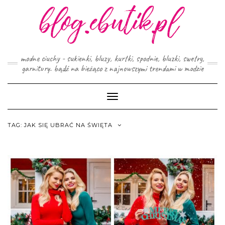
Skip
to
content
modne ciuchy - sukienki, bluzy, kurtki, spodnie, bluzki, swetry,
garnitury. bądź na bieżąco z najnowszymi trendami w modzie
Toggle
Navigation
TAG:
JAK SIĘ UBRAĆ NA ŚWIĘTA