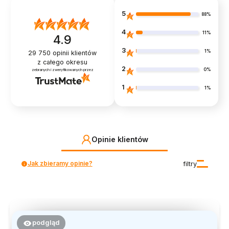
5
88%
4
11%
4.9
3
1%
29 750
opinii klientów
z całego okresu
2
0%
zebranych i zweryfikowanych przez
1
1%
Opinie klientów
Jak zbieramy opinie?
filtry
podgląd