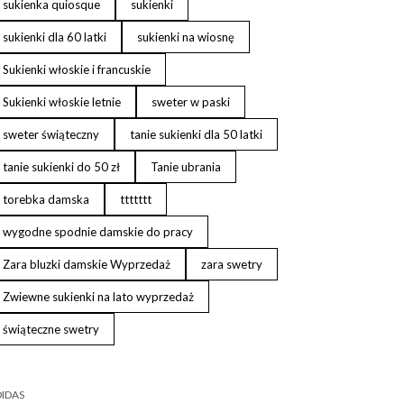
sukienka quiosque
sukienki
sukienki dla 60 latki
sukienki na wiosnę
Sukienki włoskie i francuskie
Sukienki włoskie letnie
sweter w paski
sweter świąteczny
tanie sukienki dla 50 latki
tanie sukienki do 50 zł
Tanie ubrania
torebka damska
ttttttt
wygodne spodnie damskie do pracy
Zara bluzki damskie Wyprzedaż
zara swetry
Zwiewne sukienki na lato wyprzedaż
świąteczne swetry
IDAS