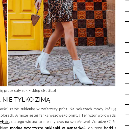
ę przez cały rok – sklep eButik.pl
 NIE TYLKO ZIMĄ
eżności, załóż sukienkę w zwierzęcy print. Na pokazach mody królują
 kolorach. A może jesteś fanką wężowego printu? Ten wzór wprowadzi
yjście
, dlatego wiosna to idealny czas na szaleństwo! Zdradzę Ci, że
elbiam
modne wzorzyste sukienki w panterkę
, do tego
botki
z