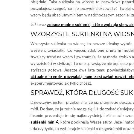
obłędnie. Taka sukienka na wiosnę to prawdziwa petarda
poszukujesz czegoś, co nie pozwoli zlekceważyć Twojej s
wzory będą absolutnym hitem w nadchodzącym sezonie i zr
Już teraz
zobacz modne sukienki, które wpisują się w a
WZORZYSTE SUKIENKI NA WIOSN
Wzorzysta sukienka na wiosnę to zawsze idealny wybór, n
wesele przyjaciółki. Co więcej, zdobione printami model
trwający trend na wzory i gwarantują, że ta moda szybko 
wyrazistości w stylizacji. To one sprawią, że nie będzies
stylizacja gotowa. Jeszcze dwa lata temu powiedziałabym
aktualne trendy pozwalają nam zestawiać nawet ele
eksperymentować jak tylko chcesz.
SPRAWDŹ, KTÓRA DŁUGOŚĆ SUKIE
Dziewczyny, jestem przekonana, że już pragniecie poczuć
midi. Dodam, że ja też nie mogę się już doczekać cieplejszy
fasonie prezentujecie się najkorzystniej. Jeśli macie sz
sukienki mini
, które podkreślą Wasze atuty. Jeżeli nat
uda czy łydki, to wybierajcie sukienki o długości midi or