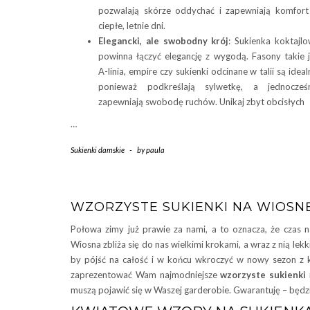
pozwalają skórze oddychać i zapewniają komfor
ciepłe, letnie dni.
Elegancki, ale swobodny krój
: Sukienka koktajl
powinna łączyć elegancję z wygodą. Fasony takie 
A-linia, empire czy sukienki odcinane w talii są ideal
ponieważ podkreślają sylwetkę, a jednocześn
zapewniają swobodę ruchów. Unikaj zbyt obcisłych
…
Sukienki damskie
-
by
paula
WZORZYSTE SUKIENKI NA WIOSNĘ
Połowa zimy już prawie za nami, a to oznacza, że czas n
Wiosna zbliża się do nas wielkimi krokami, a wraz z nią lek
by pójść na całość i w końcu wkroczyć w nowy sezon z k
zaprezentować Wam najmodniejsze
wzorzyste sukienki
muszą pojawić się w Waszej garderobie. Gwarantuję – będz