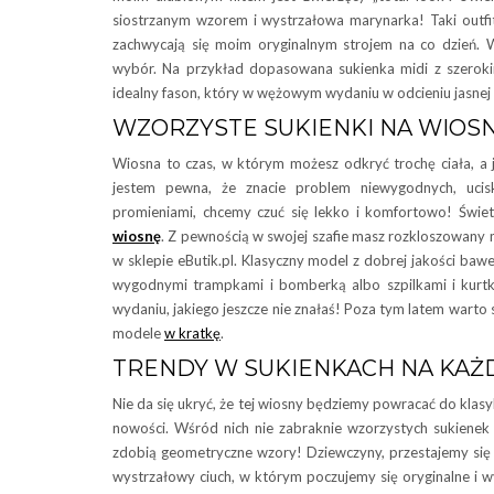
siostrzanym wzorem i wystrzałowa marynarka! Taki outfit
zachwycają się moim oryginalnym strojem na co dzień. 
wybór. Na przykład dopasowana sukienka midi z szerok
idealny fason, który w wężowym wydaniu w odcieniu jasnej 
WZORZYSTE SUKIENKI NA WIOS
Wiosna to czas, w którym możesz odkryć trochę ciała, a 
jestem pewna, że znacie problem niewygodnych, ucisk
promieniami, chcemy czuć się lekko i komfortowo! Świe
wiosnę
. Z pewnością w swojej szafie masz rozkloszowany m
w sklepie eButik.pl. Klasyczny model z dobrej jakości baw
wygodnymi trampkami i bomberką albo szpilkami i kur
wydaniu, jakiego jeszcze nie znałaś! Poza tym latem warto 
modele
w kratkę
.
TRENDY W SUKIENKACH NA KAŻ
Nie da się ukryć, że tej wiosny będziemy powracać do klas
nowości. Wśród nich nie zabraknie wzorzystych sukienek
zdobią geometryczne wzory! Dziewczyny, przestajemy się b
wystrzałowy ciuch, w którym poczujemy się oryginalne i w