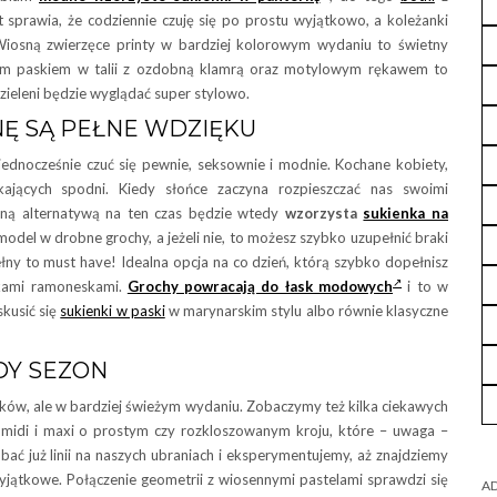
 sprawia, że codziennie czuję się po prostu wyjątkowo, a koleżanki
Wiosną zwierzęce printy w bardziej kolorowym wydaniu to świetny
im paskiem w talii z ozdobną klamrą oraz motylowym rękawem to
zieleni będzie wyglądać super stylowo.
NĘ SĄ PEŁNE WDZIĘKU
jednocześnie czuć się pewnie, seksownie i modnie. Kochane kobiety,
ających spodni. Kiedy słońce zaczyna rozpieszczać nas swoimi
tną alternatywą na ten czas będzie wtedy
wzorzysta
sukienka na
odel w drobne grochy, a jeżeli nie, to możesz szybko uzupełnić braki
ełny to must have! Idealna opcja na co dzień, którą szybko dopełnisz
tkami ramoneskami.
Grochy powracają do łask modowych
i to w
skusić się
sukienki w paski
w marynarskim stylu albo równie klasyczne
DY SEZON
yków, ale w bardziej świeżym wydaniu. Zobaczymy też kilka ciekawych
 midi i maxi o prostym czy rozkloszowanym kroju, które – uwaga –
ać już linii na naszych ubraniach i eksperymentujemy, aż znajdziemy
yjątkowe. Połączenie geometrii z wiosennymi pastelami sprawdzi się
AD