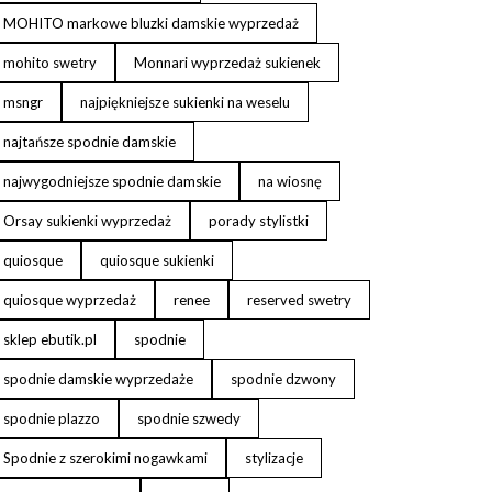
MOHITO markowe bluzki damskie wyprzedaż
mohito swetry
Monnari wyprzedaż sukienek
msngr
najpiękniejsze sukienki na weselu
najtańsze spodnie damskie
najwygodniejsze spodnie damskie
na wiosnę
Orsay sukienki wyprzedaż
porady stylistki
quiosque
quiosque sukienki
quiosque wyprzedaż
renee
reserved swetry
sklep ebutik.pl
spodnie
spodnie damskie wyprzedaże
spodnie dzwony
spodnie plazzo
spodnie szwedy
Spodnie z szerokimi nogawkami
stylizacje