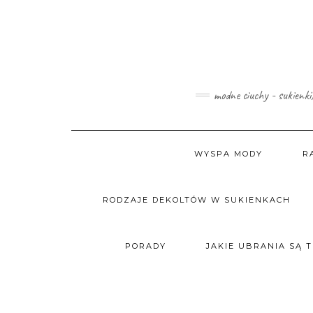
Skip
to
content
modne ciuchy - sukienki
WYSPA MODY
R
RODZAJE DEKOLTÓW W SUKIENKACH
PORADY
JAKIE UBRANIA SĄ 