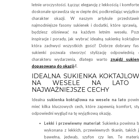
letnie uroczystości. Łącząc elegancję z lekkością i komfort
doskonale sprawdza się w ciepłe dni, podkreślając wyjątk
charakter okazji. W naszym artykule przedstawi
najmodniejsze fasony sukienek i dodatki, które sprawią,
będziesz olśniewać na każdym letnim weselu. Pozn
inspiracje i porady, jak wybrać idealną sukienkę koktajlo
która zachwyci wszystkich gości! Dobrze dobrany fa
sukienki pozwala stworzyć stylizację odpowiednią 
charakteru wydarzenia, dlatego warto
znajdź sukien
dopasowaną do okazji
.
IDEALNA SUKIENKA KOKTAJLO
NA WESELE NA LATO 
NAJWAŻNIEJSZE CECHY
Idealna
sukienka koktajlowa na wesele na lato
powin
mieć kilka kluczowych cech, które zapewnią komfort, sty
odpowiedni wygląd na tę wyjątkową okazję.
Lekki i przewiewny materiał
: Sukienka powinna 
wykonana z lekkich, przewiewnych tkanin, takich 
bawełna, jedwab, szyfon czy len. Te materia