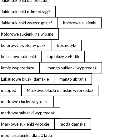
Jakie sukienki dla 30 latki?
Jakie sukienki odmładzają?
Jakie sukienki wyszczuplają?
kolorowe sukienki
Kolorowe sukienki na wiosnę
kolorowy sweter w paski
kosmetyki
koszulowe sukienki
kup bluzę z eButik
letnie wyprzedaże
Limango sukienki wyprzedaż
Luksusowe bluzki damskie
mango ubrania
mapped
Markowe bluzki damskie wyprzedaż
markowe ciuchy za grosze
markowe sukienki wyprzedaż
Markowe sukienki włoskie
moda damska
modna sukienka dla 50 latki