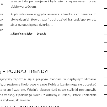
zawsze żyła po swojemu i była wierna wyznawanym przez
t w
siebie wartościom.
owa
A jak właściwie wygląda ażurowa sukienka i co oznacza to
jak
stwierdzenie? Słowo „ażur” pochodzi od francuskiego zwrotu
ne,
ajour
oznaczającego dziurkę. …
ie
Sukienki na co dzień
-
by
paula
 – POZNAJ TRENDY!
ajwyższy zapoznać się z gorącymi trendami w cieplejszym klimacie.
kie, przewiewne i kolorowe kreacje. Kobiety już nie mogą się doczekać,
olorem i wzorem. Właśnie dlatego dziś nasze stylistki postanowiły
na wiosnę, z polskiego sklepu z odzieżą eButik.pl, które koniecznie
ie stylowo jak zawsze!