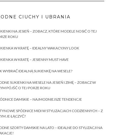
ODNE CIUCHY I UBRANIA
KIENKI NA JESIEŃ – ZOBACZ, KTÓRE MODELE NOSIĆ O TEJ
ORZE ROKU
KIENKA W KRATĘ – IDEALNY WAKACYJNY LOOK
KIENKA W KRATĘ – JESIENNY MUST HAVE
K WYBRAĆ IDEALNĄ SUKIENKĘ NA WESELE?
DNE SUKIENKI NA WESELE NA JESIEŃ I ZIMĘ – ZOBACZ W
YM PÓJŚĆ O TEJ PORZE ROKU
ÓDNICE DAMSKIE – NAJMODNIEJSZE TENDENCJE
TYNOWE SPÓDNICE MIDI W STYLIZACJACH CODZIENNYCH – Z
YM JE ŁĄCZYĆ?
DNE SZORTY DAMSKIE NA LATO – IDEALNE DO STYLIZACJI NA
AKACJE!