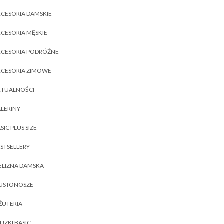
CESORIA DAMSKIE
CESORIA MĘSKIE
KCESORIA PODRÓŻNE
KCESORIA ZIMOWE
KTUALNOŚCI
LERINY
SIC PLUS SIZE
STSELLERY
ELIZNA DAMSKA
IUSTONOSZE
ŻUTERIA
UZKI BASIC