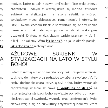
em,
modzie, które nadają naszym stylizacjom iście wakacyjnego
KR
owy
charakteru. Jednym z ważniejszych są
modne ażurowe
my
sukienki w stylizacjach na lato z eButik
, w których
GD
 że
wyglądamy mega dziewczęco, romantycznie i eterycznie.
aj
Dzięki swoim cechom idealnie sprawdzają się one w upalne
wą,
miesiące i doskonale wpisują się w klimat wakacyjnej
son
beztroski. Dlatego w dzisiejszym wpisie przyjrzymy się im
do
bliżej – pokażemy Wam
jak je nosić
, na jakie okazje pasują i
kę
jakie dodatki do
nich wybierać.
AŻUROWE SUKIENKI W
WA
STYLIZACJACH NA LATO W STYLU
–
BOHO!
Latem bardziej niż w pozostałe pory roku czujemy wolność,
na
tęsknotę do natury oraz potrzebę wyrażenia swojego „ja”. Te
l i
cechy doskonale charakteryzują styl boho, który wspaniale
reprezentują właśnie
ażurowe
sukienki na co dzień
na
lato
. Estetyka stylizacji boho nawiązuje ponadto do niczym
być
nieskrępowanej swobody, wygody oraz celebrowania życia.
jak
Nazwa wzięła się od subkultury artystycznej bohemy, która
ły