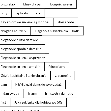
bluz relab
bluzy dla par
bonprix sweter
buty
by lalala
ccc
Czy kolorowe sukienki są modne?
dress code
drogeria ebutik.pl
Elegancka sukienka dla 50 latki
eleganckie bluzki damskie
eleganckie spodnie damskie
Eleganckie sukienki wyprzedaż
Eleganckie sukienki włoskie
fajne ciuchy
Gdzie kupić fajne i tanie ubrania
greenpoint
gym
H&M bluzki damskie wyprzedaż
h & m swetry
h anm
hm swetry damskie
inst
Jaka sukienka dla kobiety po 50?