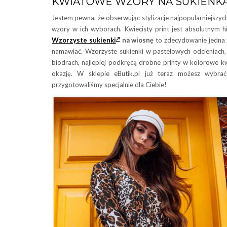
KWIATOWE WZORY NA SUKIENK
Jestem pewna, że obserwując stylizacje najpopularniejszy
wzory w ich wyborach. Kwiecisty print jest absolutnym h
Wzorzyste sukienki
na wiosnę
to zdecydowanie jedna z
namawiać. Wzorzyste sukienki w pastelowych odcieniac
biodrach, najlepiej podkręcą drobne printy w kolorowe kw
okazję. W sklepie eButik.pl już teraz możesz wybra
przygotowaliśmy specjalnie dla Ciebie!