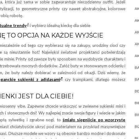
, która już sama w sobie zagwarantuje niecodzienny outfit. Jeżeli
tylizacji, to geometryczne printy czy nawet abstrakcyjne, kolorowe
AK
obią robotę.
AK
ktualne trendy
i wybierz idealną kieckę dla siebie
A
Ę TO OPCJA NA KAŻDE WYJŚCIE
A
iezależnie od tego czy wybierasz się na zakupy, urodziny cioci czy
e są nieustannie hot! Najwięksi światowi projektanci potwierdzają
A
nie minie. Printy od zawsze były sposobem na wydobycie charakteru i
z potrzebowała mocnych dodatków. Załóż buty w stonowanym odcieniu i
BA
, że: buty należy dobierać w zależności od okazji. Dziś wiemy, że
ganckie sukienki z adidasami
czy trampkami, dlatego możesz
BA
BE
NKI JEST DLA CIEBIE!
BI
 wiosenny vibe. Zapewne chcecie wskoczyć w zwiewne sukienki mini i
ch i słonecznych dni! Wy najlepiej znacie swoje figury i wiecie w jakim
B
czupłą sylwetkę i zgrabne nogi, to
śmiało sięgnijcie po wzorzyste
omiast chciałybyście ukryć pod materiałem na przykład masywniejsze
BI
az maxi. Dłuższe modele we wzory są obecnie bardzo modne i doskonale
BL