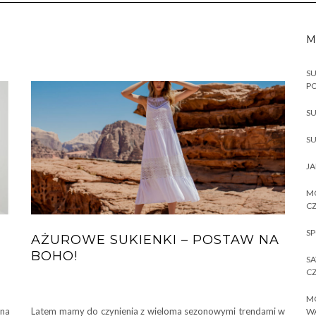
M
SU
P
SU
SU
JA
MO
CZ
SP
AŻUROWE SUKIENKI – POSTAW NA
BOHO!
SA
CZ
MO
 na
Latem mamy do czynienia z wieloma sezonowymi trendami w
W