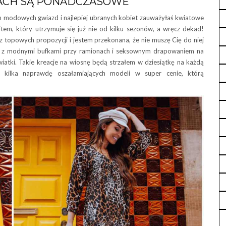
ACH SĄ PONADCZASOWE
ch modowych gwiazd i najlepiej ubranych kobiet zauważyłaś kwiatowe
item, który utrzymuje się już nie od kilku sezonów, a wręcz dekad!
 topowych propozycji i jestem przekonana, że nie muszę Cię do niej
h, z modnymi bufkami przy ramionach i seksownym drapowaniem na
iatki. Takie kreacje na wiosnę będą strzałem w dziesiątkę na każdą
ć kilka naprawdę oszałamiających modeli w super cenie, którą