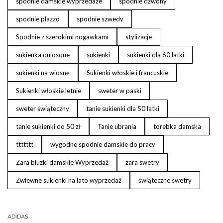
spodnie damskie wyprzedaże
spodnie dzwony
spodnie plazzo
spodnie szwedy
Spodnie z szerokimi nogawkami
stylizacje
sukienka quiosque
sukienki
sukienki dla 60 latki
sukienki na wiosnę
Sukienki włoskie i francuskie
Sukienki włoskie letnie
sweter w paski
sweter świąteczny
tanie sukienki dla 50 latki
tanie sukienki do 50 zł
Tanie ubrania
torebka damska
ttttttt
wygodne spodnie damskie do pracy
Zara bluzki damskie Wyprzedaż
zara swetry
Zwiewne sukienki na lato wyprzedaż
świąteczne swetry
ADIDAS