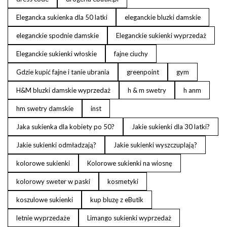
Elegancka sukienka dla 50 latki
eleganckie bluzki damskie
eleganckie spodnie damskie
Eleganckie sukienki wyprzedaż
Eleganckie sukienki włoskie
fajne ciuchy
Gdzie kupić fajne i tanie ubrania
greenpoint
gym
H&M bluzki damskie wyprzedaż
h & m swetry
h anm
hm swetry damskie
inst
Jaka sukienka dla kobiety po 50?
Jakie sukienki dla 30 latki?
Jakie sukienki odmładzają?
Jakie sukienki wyszczuplają?
kolorowe sukienki
Kolorowe sukienki na wiosnę
kolorowy sweter w paski
kosmetyki
koszulowe sukienki
kup bluzę z eButik
letnie wyprzedaże
Limango sukienki wyprzedaż