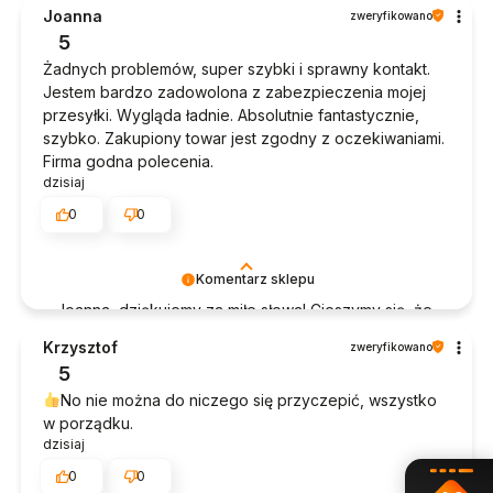
Joanna
zweryfikowano
5
Żadnych problemów, super szybki i sprawny kontakt.
Jestem bardzo zadowolona z zabezpieczenia mojej
przesyłki. Wygląda ładnie. Absolutnie fantastycznie,
szybko. Zakupiony towar jest zgodny z oczekiwaniami.
Firma godna polecenia.
dzisiaj
0
0
Komentarz sklepu
Joanna, dziękujemy za miłe słowa! Cieszymy się, że
zakup przeszedł bezproblemowo, oraz, że
Krzysztof
zweryfikowano
możemy zapewnić odpowiednią obsługę tak
5
świetnym klientom. Dziękujemy raz jeszcze!
No nie można do niczego się przyczepić, wszystko
w porządku.
dzisiaj
0
0