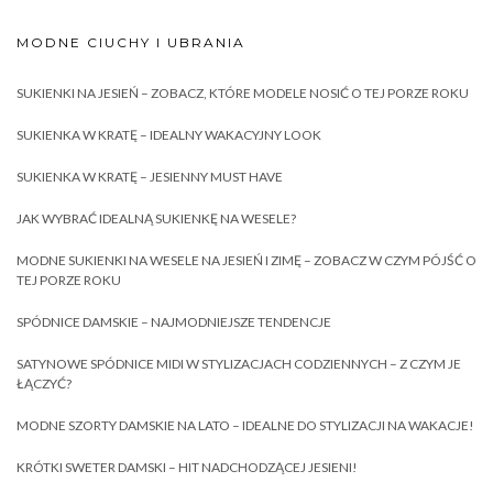
MODNE CIUCHY I UBRANIA
SUKIENKI NA JESIEŃ – ZOBACZ, KTÓRE MODELE NOSIĆ O TEJ PORZE ROKU
SUKIENKA W KRATĘ – IDEALNY WAKACYJNY LOOK
SUKIENKA W KRATĘ – JESIENNY MUST HAVE
JAK WYBRAĆ IDEALNĄ SUKIENKĘ NA WESELE?
MODNE SUKIENKI NA WESELE NA JESIEŃ I ZIMĘ – ZOBACZ W CZYM PÓJŚĆ O
TEJ PORZE ROKU
SPÓDNICE DAMSKIE – NAJMODNIEJSZE TENDENCJE
SATYNOWE SPÓDNICE MIDI W STYLIZACJACH CODZIENNYCH – Z CZYM JE
ŁĄCZYĆ?
MODNE SZORTY DAMSKIE NA LATO – IDEALNE DO STYLIZACJI NA WAKACJE!
KRÓTKI SWETER DAMSKI – HIT NADCHODZĄCEJ JESIENI!