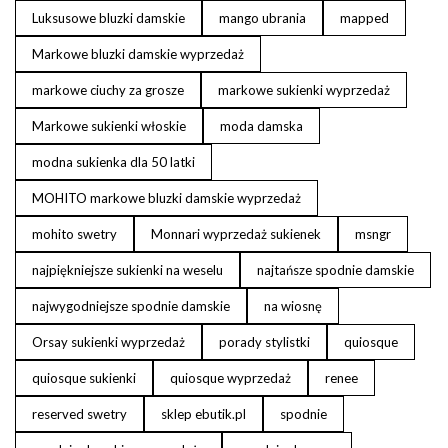
Luksusowe bluzki damskie
mango ubrania
mapped
Markowe bluzki damskie wyprzedaż
markowe ciuchy za grosze
markowe sukienki wyprzedaż
Markowe sukienki włoskie
moda damska
modna sukienka dla 50 latki
MOHITO markowe bluzki damskie wyprzedaż
mohito swetry
Monnari wyprzedaż sukienek
msngr
najpiękniejsze sukienki na weselu
najtańsze spodnie damskie
najwygodniejsze spodnie damskie
na wiosnę
Orsay sukienki wyprzedaż
porady stylistki
quiosque
quiosque sukienki
quiosque wyprzedaż
renee
reserved swetry
sklep ebutik.pl
spodnie