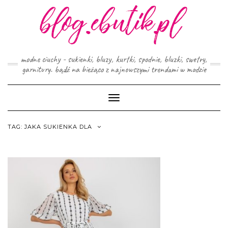
Skip
to
content
modne ciuchy - sukienki, bluzy, kurtki, spodnie, bluzki, swetry,
garnitury. bądź na bieżąco z najnowszymi trendami w modzie
Toggle
Navigation
TAG:
JAKA SUKIENKA DLA