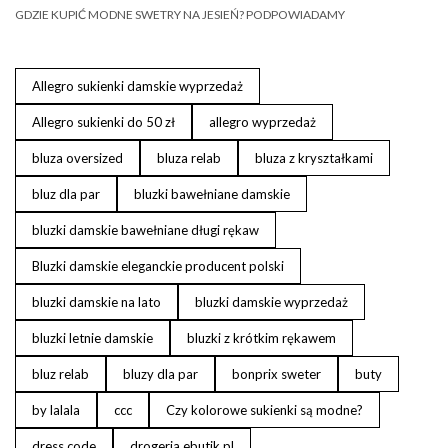
GDZIE KUPIĆ MODNE SWETRY NA JESIEŃ? PODPOWIADAMY
Allegro sukienki damskie wyprzedaż
Allegro sukienki do 50 zł
allegro wyprzedaż
bluza oversized
bluza relab
bluza z kryształkami
bluz dla par
bluzki bawełniane damskie
bluzki damskie bawełniane długi rękaw
Bluzki damskie eleganckie producent polski
bluzki damskie na lato
bluzki damskie wyprzedaż
bluzki letnie damskie
bluzki z krótkim rękawem
bluz relab
bluzy dla par
bonprix sweter
buty
by lalala
ccc
Czy kolorowe sukienki są modne?
dress code
drogeria ebutik.pl