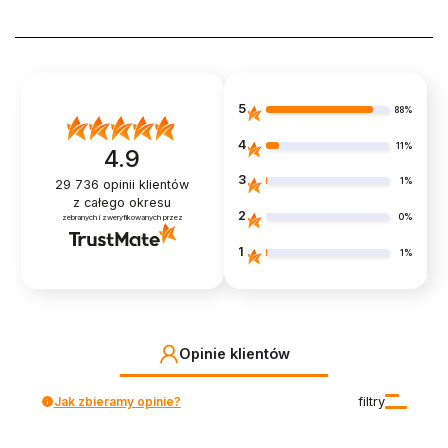
5
88%
4
11%
4.9
3
1%
29 736
opinii klientów
z całego okresu
2
0%
zebranych i zweryfikowanych przez
1
1%
Opinie klientów
Jak zbieramy opinie?
filtry