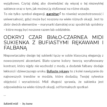
wyjątkowo. Czytaj dalej, aby dowiedzieć się więcej o tej niezwykłej
sukience oraz o tym, jak możesz ją stylizować na różne okazje.
To nie tylko symbol elegancji,
garnitur
to również wszechstronność i
uniwersalność, gdyż może być noszony na wiele różnych okazji. Jest to
zbiór dwóch elementów – marynarki damskiej oraz spodni lub spódnicy
– które mogą być noszone razem lub oddzielnie.
ODKRYJ CZAR BIAŁO-CZARNEA MIDI
SUKIENKA Z BUFIASTYMI RĘKAWAMI I
FALBANĄ
Niepowtarzalny design tej sukienki łączy w sobie klasyczną elegancję z
nowoczesnymi akcentami. Biało-czarne kolory tworzą wyrafinowany
kontrast, który nigdy nie wychodzi z mody, a dodatek falbany dodaje
lekkości i dziewczęcego uroku.
Bufiaste rękawy
to z kolei nawiązanie do
najnowszych trendów w modzie, które dodadzą Twojej sylwetce
objętości i wyrazistości. Midi długość sprawia, że sukienka jest
odpowiednia na wiele różnych okazji, od formalnych spotkań
…
Sukienki midi
-
by
Joana