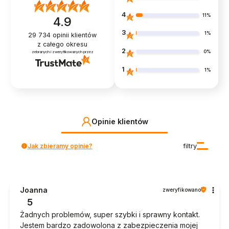
4
11%
4.9
3
1%
29 734
opinii klientów
z całego okresu
2
0%
zebranych i zweryfikowanych przez
1
1%
Opinie klientów
Jak zbieramy opinie?
filtry
Joanna
zweryfikowano
5
Żadnych problemów, super szybki i sprawny kontakt.
Jestem bardzo zadowolona z zabezpieczenia mojej