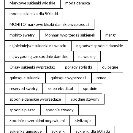
Markowe sukienki włoskie
moda damska
modna sukienka dla 50 latki
MOHITO markowe bluzki damskie wyprzedaż
mohito swetry
Monnari wyprzedaż sukienek
msngr
najpiękniejsze sukienki na weselu
najtańsze spodnie damskie
najwygodniejsze spodnie damskie
na wiosnę
Orsay sukienki wyprzedaż
porady stylistki
quiosque
quiosque sukienki
quiosque wyprzedaż
renee
reserved swetry
sklep ebutik.pl
spodnie
spodnie damskie wyprzedaże
spodnie dzwony
spodnie plazzo
spodnie szwedy
Spodnie z szerokimi nogawkami
stylizacje
sukienka quiosque
sukienki
sukienki dla 60 latki