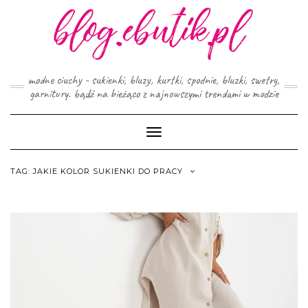
Skip
to
content
modne ciuchy - sukienki, bluzy, kurtki, spodnie, bluzki, swetry,
garnitury. bądź na bieżąco z najnowszymi trendami w modzie
Toggle
Navigation
TAG:
JAKIE KOLOR SUKIENKI DO PRACY