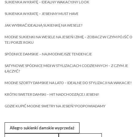
SUKIENKA W KRATĘ – IDEALNY WAKACYJNY LOOK
SUKIENKA W KRATĘ – JESIENNY MUST HAVE
JAK WYBRAĆ IDEALNĄ SUKIENKĘ NA WESELE?
MODNE SUKIENKI NA WESELE NA JESIEŃ I ZIMĘ – ZOBACZ W CZYM PÓJŚĆ O
TEJ PORZE ROKU
SPÓDNICE DAMSKIE – NAJMODNIEJSZE TENDENCJE
SATYNOWE SPÓDNICE MIDI W STYLIZACJACH CODZIENNYCH – Z CZYM JE
ŁĄCZYĆ?
MODNE SZORTY DAMSKIE NA LATO – IDEALNE DO STYLIZACJI NA WAKACJE!
KRÓTKI SWETER DAMSKI – HIT NADCHODZĄCEJ JESIENI!
GDZIE KUPIĆ MODNE SWETRY NA JESIEŃ? PODPOWIADAMY
Allegro sukienki damskie wyprzedaż