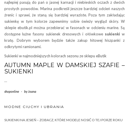
najlepiej pasują do pań o jasnej karnacji i niebieskich oczach z dwóch
prostych powodów. Marina podkreśli jeszcze bardziej odcień naszych
źrenic i sprawi, że staną się bardziej wyraziste. Poza tym zakładając
sukienkę w tym kolorze zapewnimy sobie świeży wygląd skóry. W
sklepie ebutik.pl można przebierać w fasonach w odcieniu marine. Są
dostępne luźne fasony sukienek dresowych i ołówkowe
sukienki
w
kratę. Dobrym wyborem będzie także zakup hitowej hiszpanki z
odkrytymi ramionami.
Sukienki w najmodniejszych kolorach sezonu ze sklepu eButik
AUTUMN MAPLE W DAMSKIEJ SZAFIE –
SUKIENKI
…
shoponline
-
by
Joana
MODNE CIUCHY I UBRANIA
SUKIENKI NA JESIEŃ – ZOBACZ, KTÓRE MODELE NOSIĆ O TEJ PORZE ROKU