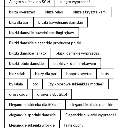
Allegro sukienki do 50 zł
allegro wyprzedaż
bluza oversized
bluza relab
bluza z kryształkami
bluz dla par
bluzki bawełniane damskie
bluzki damskie bawełniane długi rękaw
Bluzki damskie eleganckie producent polski
bluzki damskie na lato
bluzki damskie wyprzedaż
bluzki letnie damskie
bluzki z krótkim rękawem
bluz relab
bluzy dla par
bonprix sweter
buty
by lalala
ccc
Czy kolorowe sukienki są modne?
dress code
drogeria ebutik.pl
Elegancka sukienka dla 50 latki
eleganckie bluzki damskie
eleganckie spodnie damskie
Eleganckie sukienki wyprzedaż
Eleganckie sukienki włoskie
fajne ciuchy