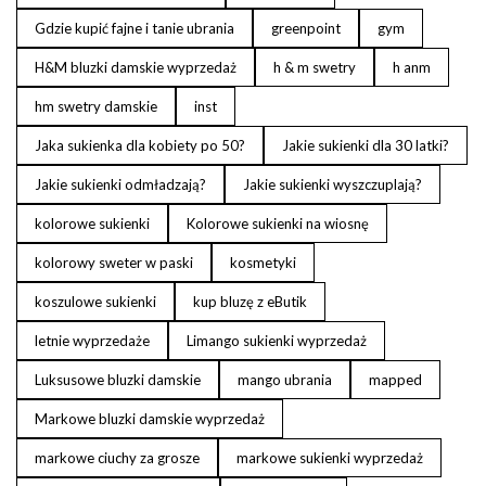
Gdzie kupić fajne i tanie ubrania
greenpoint
gym
H&M bluzki damskie wyprzedaż
h & m swetry
h anm
hm swetry damskie
inst
Jaka sukienka dla kobiety po 50?
Jakie sukienki dla 30 latki?
Jakie sukienki odmładzają?
Jakie sukienki wyszczuplają?
kolorowe sukienki
Kolorowe sukienki na wiosnę
kolorowy sweter w paski
kosmetyki
koszulowe sukienki
kup bluzę z eButik
letnie wyprzedaże
Limango sukienki wyprzedaż
Luksusowe bluzki damskie
mango ubrania
mapped
Markowe bluzki damskie wyprzedaż
markowe ciuchy za grosze
markowe sukienki wyprzedaż