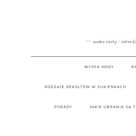
Skip
to
content
modne ciuchy - sukienki
WYSPA MODY
R
RODZAJE DEKOLTÓW W SUKIENKACH
PORADY
JAKIE UBRANIA SĄ 