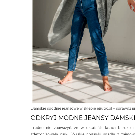
Damskie spodnie jeansowe w sklepie eButik.pl – sprawdź już
ODKRYJ MODNE JEANSY DAMSKI
Trudno nie zauważyć, że w ostatnich latach bardzo
zdetronizowały rurki. Wąskie nogawki spadły z zajmow