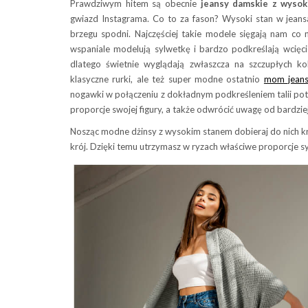
Prawdziwym hitem są obecnie
jeansy damskie z wyso
gwiazd Instagrama. Co to za fason? Wysoki stan w jean
brzegu spodni. Najczęściej takie modele sięgają nam co 
wspaniale modelują sylwetkę i bardzo podkreślają wcięci
dlatego świetnie wyglądają zwłaszcza na szczupłych 
klasyczne rurki, ale też super modne ostatnio
mom jean
nogawki w połączeniu z dokładnym podkreśleniem talii pot
proporcje swojej figury, a także odwrócić uwagę od bardziej
Nosząc modne dżinsy z wysokim stanem dobieraj do nich k
krój. Dzięki temu utrzymasz w ryzach właściwe proporcje syl