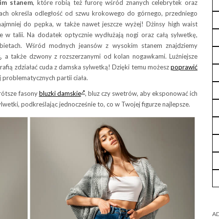
kim stanem
, które robią też furorę wśród znanych celebrytek oraz
sach określa odległość od szwu krokowego do górnego, przedniego
najmniej do pępka, w także nawet jeszcze wyżej! Dżinsy high waist
e w talii. Na dodatek optycznie wydłużają nogi oraz całą sylwetkę,
kobietach. Wśród modnych jeansów z wysokim stanem znajdziemy
s
, a także dzwony z rozszerzanymi od kolan nogawkami. Luźniejsze
rafią zdziałać cuda z damska sylwetką! Dzięki temu możesz
poprawić
 problematycznych partii ciała.
rótsze fasony
bluzki damskie
, bluz czy swetrów, aby eksponować ich
wetki, podkreślając jednocześnie to, co w Twojej figurze najlepsze.
AD