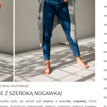
AK
AK
A
A
A
BA
BA
BE
BI
 teraz całą kolekcję!
B
E Z SZEROKĄ NOGAWKĄ!
BI
 modne stały się wśród pań
jeansy z szeroką nogawką
, które
anego dotychczas pierwszego miejsca, ustępując miejsca nowemu
BL