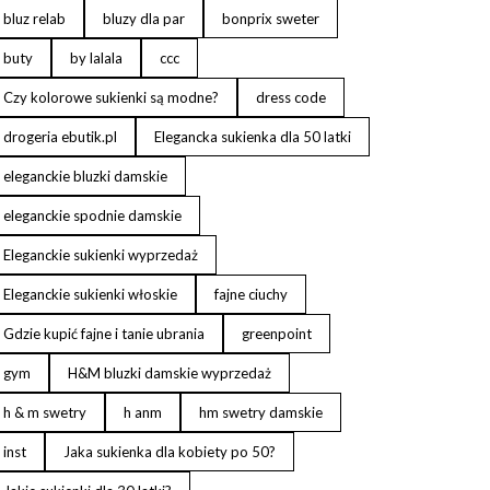
bluz relab
bluzy dla par
bonprix sweter
buty
by lalala
ccc
Czy kolorowe sukienki są modne?
dress code
drogeria ebutik.pl
Elegancka sukienka dla 50 latki
eleganckie bluzki damskie
eleganckie spodnie damskie
Eleganckie sukienki wyprzedaż
Eleganckie sukienki włoskie
fajne ciuchy
Gdzie kupić fajne i tanie ubrania
greenpoint
gym
H&M bluzki damskie wyprzedaż
h & m swetry
h anm
hm swetry damskie
inst
Jaka sukienka dla kobiety po 50?