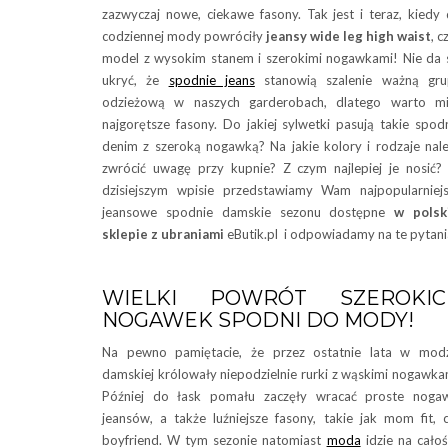
zazwyczaj nowe, ciekawe fasony. Tak jest i teraz, kiedy
codziennej mody powróciły
jeansy wide leg high waist
, c
model z wysokim stanem i szerokimi nogawkami! Nie da 
ukryć, że
spodnie jeans
stanowią szalenie ważną gru
odzieżową w naszych garderobach, dlatego warto mi
najgorętsze fasony. Do jakiej sylwetki pasują takie spod
denim z szeroką nogawką? Na jakie kolory i rodzaje nal
zwrócić uwagę przy kupnie? Z czym najlepiej je nosić
dzisiejszym wpisie przedstawiamy Wam najpopularniej
jeansowe spodnie damskie sezonu dostępne
w polsk
sklepie z ubraniami
eButik.pl i odpowiadamy na te pytani
WIELKI POWRÓT SZEROKIC
NOGAWEK SPODNI DO MODY!
Na pewno pamiętacie, że przez ostatnie lata w mod
damskiej królowały niepodzielnie rurki z wąskimi nogawka
Później do łask pomału zaczęły wracać proste noga
jeansów, a także luźniejsze fasony, takie jak mom fit, 
boyfriend. W tym sezonie natomiast
moda
idzie na całoś