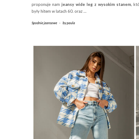
proponuje nam
jeansy wide leg
z wysokim stanem
, kt
były hitem w latach 60. oraz …
Spodnie jeansowe
-
by
paula