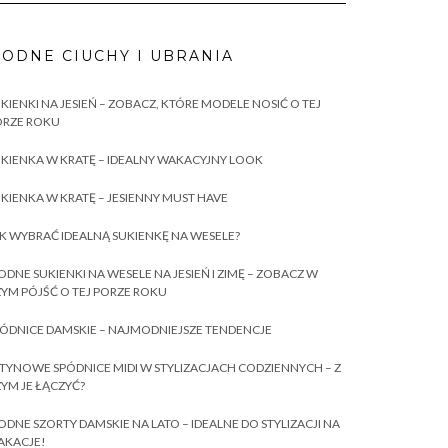
ODNE CIUCHY I UBRANIA
KIENKI NA JESIEŃ – ZOBACZ, KTÓRE MODELE NOSIĆ O TEJ
ORZE ROKU
KIENKA W KRATĘ – IDEALNY WAKACYJNY LOOK
KIENKA W KRATĘ – JESIENNY MUST HAVE
K WYBRAĆ IDEALNĄ SUKIENKĘ NA WESELE?
DNE SUKIENKI NA WESELE NA JESIEŃ I ZIMĘ – ZOBACZ W
YM PÓJŚĆ O TEJ PORZE ROKU
ÓDNICE DAMSKIE – NAJMODNIEJSZE TENDENCJE
TYNOWE SPÓDNICE MIDI W STYLIZACJACH CODZIENNYCH – Z
YM JE ŁĄCZYĆ?
DNE SZORTY DAMSKIE NA LATO – IDEALNE DO STYLIZACJI NA
AKACJE!