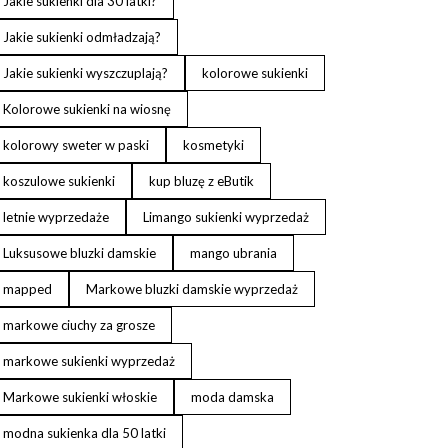
Jakie sukienki dla 30 latki?
Jakie sukienki odmładzają?
Jakie sukienki wyszczuplają?
kolorowe sukienki
Kolorowe sukienki na wiosnę
kolorowy sweter w paski
kosmetyki
koszulowe sukienki
kup bluzę z eButik
letnie wyprzedaże
Limango sukienki wyprzedaż
Luksusowe bluzki damskie
mango ubrania
mapped
Markowe bluzki damskie wyprzedaż
markowe ciuchy za grosze
markowe sukienki wyprzedaż
Markowe sukienki włoskie
moda damska
modna sukienka dla 50 latki