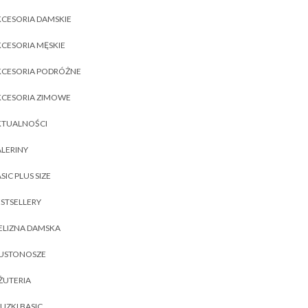
CESORIA DAMSKIE
CESORIA MĘSKIE
KCESORIA PODRÓŻNE
KCESORIA ZIMOWE
KTUALNOŚCI
LERINY
SIC PLUS SIZE
STSELLERY
ELIZNA DAMSKA
IUSTONOSZE
ŻUTERIA
UZKI BASIC