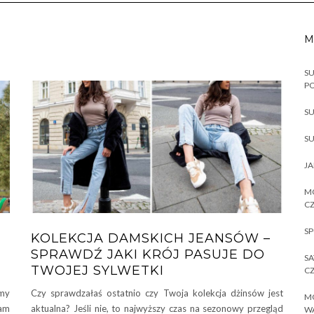
M
SU
P
SU
SU
JA
MO
CZ
SP
KOLEKCJA DAMSKICH JEANSÓW –
SPRAWDŹ JAKI KRÓJ PASUJE DO
SA
TWOJEJ SYLWETKI
CZ
my
Czy sprawdzałaś ostatnio czy Twoja kolekcja dżinsów jest
MO
nam
aktualna? Jeśli nie, to najwyższy czas na sezonowy przegląd
W