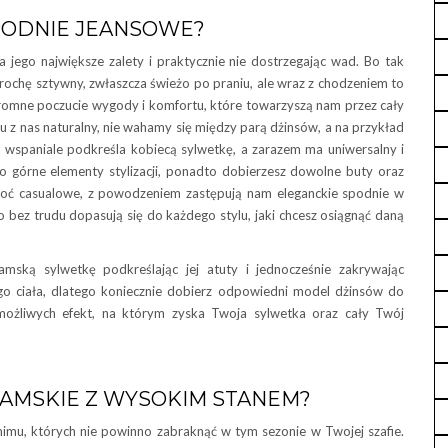
PODNIE JEANSOWE?
 jego największe zalety i praktycznie nie dostrzegając wad. Bo tak
ochę sztywny, zwłaszcza świeżo po praniu, ale wraz z chodzeniem to
ogromne poczucie wygody i komfortu, które towarzyszą nam przez cały
u z nas naturalny, nie wahamy się między parą dżinsów, a na przykład
o wspaniale podkreśla kobiecą sylwetkę, a zarazem ma uniwersalny i
o górne elementy stylizacji, ponadto dobierzesz dowolne buty oraz
hoć casualowe, z powodzeniem zastępują nam eleganckie spodnie w
o bez trudu dopasują się do każdego stylu, jaki chcesz osiągnąć daną
mską sylwetkę podkreślając jej atuty i jednocześnie zakrywając
 ciała, dlatego koniecznie dobierz odpowiedni model dżinsów do
 możliwych efekt, na którym zyska Twoja sylwetka oraz cały Twój
DAMSKIE Z WYSOKIM STANEM?
imu, których nie powinno zabraknąć w tym sezonie w Twojej szafie.