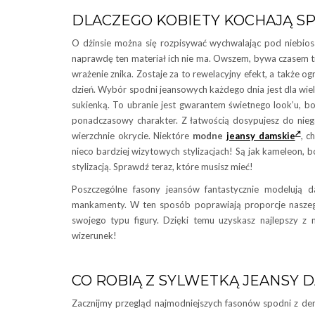
DLACZEGO KOBIETY KOCHAJĄ S
O dżinsie można się rozpisywać wychwalając pod niebiosa
naprawdę ten materiał ich nie ma. Owszem, bywa czasem tr
wrażenie znika. Zostaje za to rewelacyjny efekt, a także 
dzień. Wybór spodni jeansowych każdego dnia jest dla wiel
sukienką. To ubranie jest gwarantem świetnego look’u, b
ponadczasowy charakter. Z łatwością dosypujesz do nieg
wierzchnie okrycie. Niektóre
modne
jeansy damskie
, c
nieco bardziej wizytowych stylizacjach! Są jak kameleon, b
stylizacją. Sprawdź teraz, które musisz mieć!
Poszczególne fasony jeansów fantastycznie modelują da
mankamenty. W ten sposób poprawiają proporcje naszego
swojego typu figury. Dzięki temu uzyskasz najlepszy z
wizerunek!
CO ROBIĄ Z SYLWETKĄ JEANSY 
Zacznijmy przegląd najmodniejszych fasonów spodni z den