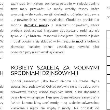
 do
szafy pod tym kątem, ponieważ ostatnio w świecie denimu
KR
zyli
trwa mały przewrót. Do mody wróciły fasony, które
się
wywołują wiele kontrowersji i dyskusji, choć jedno jest pewne
GD
pę
– z pewnością są mega oryginalne! Chodzi na przykład o
eć
modne
damskie jeansy
z szerokimi nogawkami, które
nie
próbują zdeklasować klasyczne dopasowane rurki, ale nie
eży
tylko. A Ty? Któremu fasonowi kibicujesz? Sprawdź z jakich
? W
modeli powinna się składać w tym sezonie
modna
kolekcja
sze
damskich jeansów, poznaj zaskakujące nowości albo
im
pozostań przy nieśmiertelnej klasyce!
a!
KOBIETY SZALEJĄ ZA MODNYMI
H
SPODNIAMI DŻINSOWYMI!
Spodni jeansowych jako takich nikomu nie trzeba chyba
zie
specjalnie przedstawiać. Odkąd pojawiły się w modzie zrobiły
mi.
prawdziwą furorę wśród zwykłych ludzi, a ich doskonała
wki
passa trwa w najlepsze. Tym sposobem kultowe jeansy trafiły
czy
już do kanonu klasycznej mody – są szalenie uniwersalne,
ć i
klasyczne i nigdy nie wyjdą z mody! Na dodatek do