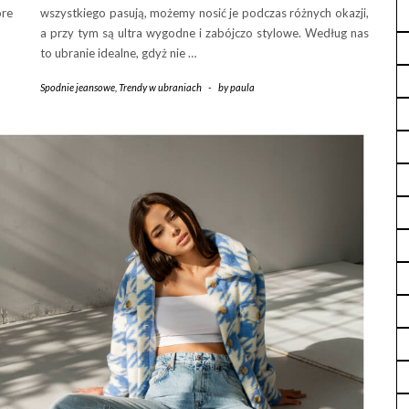
óre
wszystkiego pasują, możemy nosić je podczas różnych okazji,
a przy tym są ultra wygodne i zabójczo stylowe. Według nas
to ubranie idealne, gdyż nie …
Spodnie jeansowe
,
Trendy w ubraniach
-
by
paula