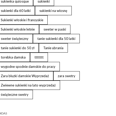
sukienka quiosque
sukienki
sukienki dla 60 latki
sukienki na wiosnę
Sukienki włoskie i francuskie
Sukienki włoskie letnie
sweter w paski
sweter świąteczny
tanie sukienki dla 50 latki
tanie sukienki do 50 zł
Tanie ubrania
torebka damska
ttttttt
wygodne spodnie damskie do pracy
Zara bluzki damskie Wyprzedaż
zara swetry
Zwiewne sukienki na lato wyprzedaż
świąteczne swetry
IDAS