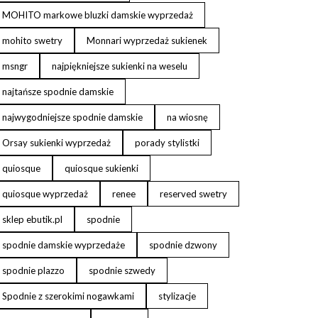
MOHITO markowe bluzki damskie wyprzedaż
mohito swetry
Monnari wyprzedaż sukienek
msngr
najpiękniejsze sukienki na weselu
najtańsze spodnie damskie
najwygodniejsze spodnie damskie
na wiosnę
Orsay sukienki wyprzedaż
porady stylistki
quiosque
quiosque sukienki
quiosque wyprzedaż
renee
reserved swetry
sklep ebutik.pl
spodnie
spodnie damskie wyprzedaże
spodnie dzwony
spodnie plazzo
spodnie szwedy
Spodnie z szerokimi nogawkami
stylizacje