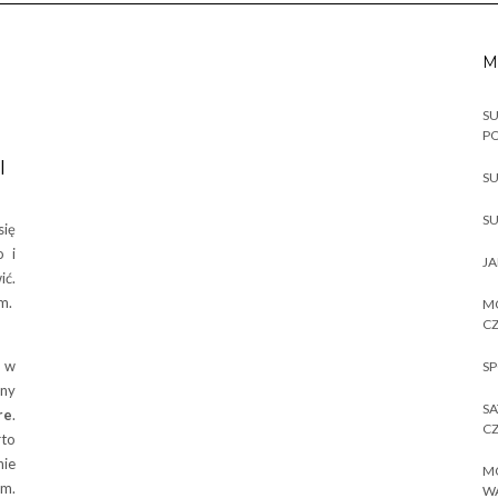
M
SU
P
I
SU
SU
się
o i
JA
ić.
m.
MO
CZ
ę w
SP
sny
SA
re
.
CZ
to
ie
MO
ym.
W