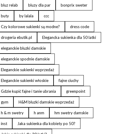
bluz relab
bluzy dla par
bonprix sweter
buty
by lalala
ccc
Czy kolorowe sukienki są modne?
dress code
drogeria ebutik.pl
Elegancka sukienka dla 50 latki
eleganckie bluzki damskie
eleganckie spodnie damskie
Eleganckie sukienki wyprzedaż
Eleganckie sukienki włoskie
fajne ciuchy
Gdzie kupić fajne i tanie ubrania
greenpoint
gym
H&M bluzki damskie wyprzedaż
h & m swetry
h anm
hm swetry damskie
inst
Jaka sukienka dla kobiety po 50?