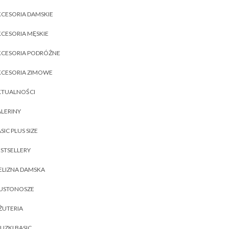
CESORIA DAMSKIE
CESORIA MĘSKIE
KCESORIA PODRÓŻNE
KCESORIA ZIMOWE
KTUALNOŚCI
LERINY
SIC PLUS SIZE
STSELLERY
ELIZNA DAMSKA
IUSTONOSZE
ŻUTERIA
UZKI BASIC