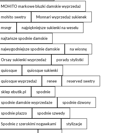
MOHITO markowe bluzki damskie wyprzedaż
mohito swetry
Monnari wyprzedaż sukienek
msngr
najpiękniejsze sukienki na weselu
najtańsze spodnie damskie
najwygodniejsze spodnie damskie
na wiosnę
Orsay sukienki wyprzedaż
porady stylistki
quiosque
quiosque sukienki
quiosque wyprzedaż
renee
reserved swetry
sklep ebutik.pl
spodnie
spodnie damskie wyprzedaże
spodnie dzwony
spodnie plazzo
spodnie szwedy
Spodnie z szerokimi nogawkami
stylizacje