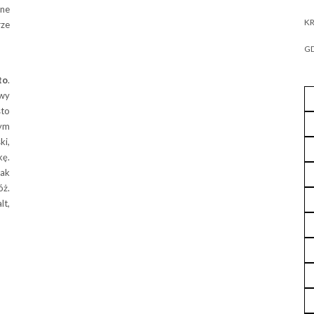
ane
KR
ze
GD
to
.
owy
sto
ym
ki,
kę.
ak
óż.
lt,