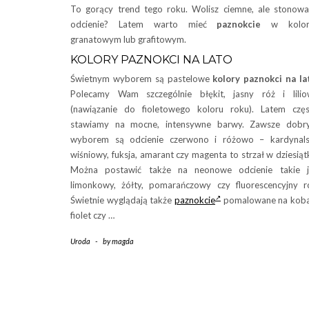
To gorący trend tego roku. Wolisz ciemne, ale stonow
odcienie? Latem warto mieć
paznokcie
w kolor
granatowym lub grafitowym.
KOLORY PAZNOKCI NA LATO
Świetnym wyborem są pastelowe
kolory paznokci na la
Polecamy Wam szczególnie błękit, jasny róż i lili
(nawiązanie do fioletowego koloru roku). Latem czę
stawiamy na mocne, intensywne barwy. Zawsze dobr
wyborem są odcienie czerwono i różowo – kardynals
wiśniowy, fuksja, amarant czy magenta to strzał w dziesiąt
Można postawić także na neonowe odcienie takie j
limonkowy, żółty, pomarańczowy czy fluorescencyjny r
Świetnie wyglądają także
paznokcie
pomalowane na koba
fiolet czy …
Uroda
-
by
magda