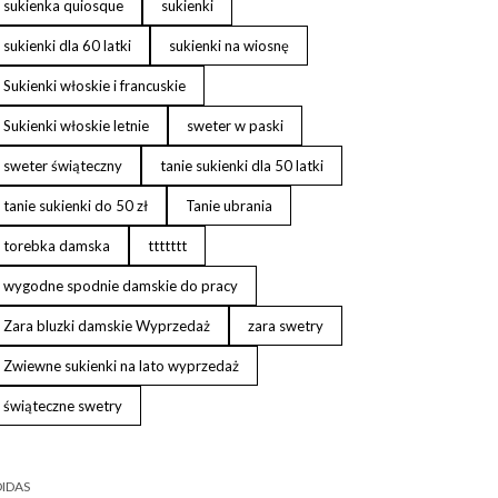
sukienka quiosque
sukienki
sukienki dla 60 latki
sukienki na wiosnę
Sukienki włoskie i francuskie
Sukienki włoskie letnie
sweter w paski
sweter świąteczny
tanie sukienki dla 50 latki
tanie sukienki do 50 zł
Tanie ubrania
torebka damska
ttttttt
wygodne spodnie damskie do pracy
Zara bluzki damskie Wyprzedaż
zara swetry
Zwiewne sukienki na lato wyprzedaż
świąteczne swetry
IDAS