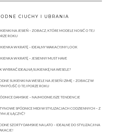
ODNE CIUCHY I UBRANIA
KIENKI NA JESIEŃ – ZOBACZ, KTÓRE MODELE NOSIĆ O TEJ
ORZE ROKU
KIENKA W KRATĘ – IDEALNY WAKACYJNY LOOK
KIENKA W KRATĘ – JESIENNY MUST HAVE
K WYBRAĆ IDEALNĄ SUKIENKĘ NA WESELE?
DNE SUKIENKI NA WESELE NA JESIEŃ I ZIMĘ – ZOBACZ W
YM PÓJŚĆ O TEJ PORZE ROKU
ÓDNICE DAMSKIE – NAJMODNIEJSZE TENDENCJE
TYNOWE SPÓDNICE MIDI W STYLIZACJACH CODZIENNYCH – Z
YM JE ŁĄCZYĆ?
DNE SZORTY DAMSKIE NA LATO – IDEALNE DO STYLIZACJI NA
AKACJE!