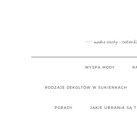
Skip
to
content
modne ciuchy - sukienki
WYSPA MODY
R
RODZAJE DEKOLTÓW W SUKIENKACH
PORADY
JAKIE UBRANIA SĄ 