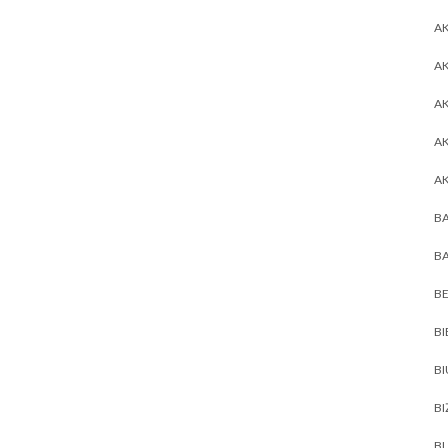
AK
AK
A
A
A
BA
BA
BE
BI
B
BI
BL