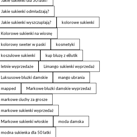
Jakie sukienki dla 30 latki?
Jakie sukienki odmładzają?
Jakie sukienki wyszczuplają?
kolorowe sukienki
Kolorowe sukienki na wiosnę
kolorowy sweter w paski
kosmetyki
koszulowe sukienki
kup bluzę z eButik
letnie wyprzedaże
Limango sukienki wyprzedaż
Luksusowe bluzki damskie
mango ubrania
mapped
Markowe bluzki damskie wyprzedaż
markowe ciuchy za grosze
markowe sukienki wyprzedaż
Markowe sukienki włoskie
moda damska
modna sukienka dla 50 latki