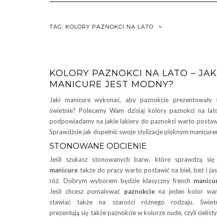
TAG:
KOLORY PAZNOKCI NA LATO
KOLORY PAZNOKCI NA LATO – JAK
MANICURE JEST MODNY?
Jaki manicure wykonać, aby paznokcie prezentowały 
świetnie? Polecamy Wam dzisiaj kolory paznokci na lat
podpowiadamy na jakie lakiery do paznokci warto postaw
Sprawdźcie jak dopełnić swoje stylizacje pięknym manicure
STONOWANE ODCIENIE
Jeśli szukasz stonowanych barw, które sprawdzą si
manicure
także do pracy warto postawić na biel, beż i ja
róż. Dobrym wyborem będzie klasyczny french
manicu
Jeśli chcesz pomalować
paznokcie
na jeden kolor war
stawiać także na szarości różnego rodzaju. Świetn
prezentują się także paznokcie w kolorze nude, czyli cielist