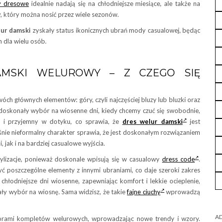
y dresowe
idealnie nadają się na chłodniejsze miesiące, ale także na
 który można nosić przez wiele sezonów.
lur damski
zyskały status ikonicznych ubrań mody casualowej, będąc
dla wielu osób.
MSKI WELUROWY – Z CZEGO SIĘ
óch głównych elementów: góry, czyli najczęściej bluzy lub bluzki oraz
o doskonały wybór na wiosenne dni, kiedy chcemy czuć się swobodnie,
ki i przyjemny w dotyku, co sprawia, że
dres welur damski
jest
śnie nieformalny charakter sprawia, że jest doskonałym rozwiązaniem
 jak i na bardziej casualowe wyjścia.
lizacje, ponieważ doskonale wpisują się w casualowy
dress code
.
ć poszczególne elementy z innymi ubraniami, co daje szeroki zakres
chłodniejsze dni wiosenne, zapewniając komfort i lekkie ocieplenie,
ały wybór na wiosnę. Sama widzisz, że takie
fajne ciuchy
wprowadzą
AD
lorami kompletów welurowych, wprowadzając nowe trendy i wzory.