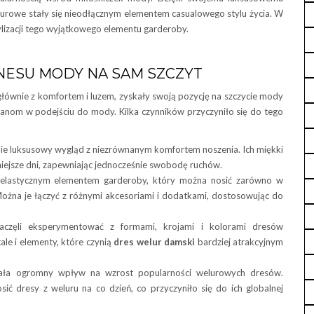
urowe stały się nieodłącznym elementem casualowego stylu życia. W
tylizacji tego wyjątkowego elementu garderoby.
NESU MODY NA SAM SZCZYT
 głównie z komfortem i luzem, zyskały swoją pozycję na szczycie mody
mianom w podejściu do mody. Kilka czynników przyczyniło się do tego
ie luksusowy wygląd z niezrównanym komfortem noszenia. Ich miękki
iejsze dni, zapewniając jednocześnie swobodę ruchów.
 elastycznym elementem garderoby, który można nosić zarówno w
 Można je łączyć z różnymi akcesoriami i dodatkami, dostosowując do
częli eksperymentować z formami, krojami i kolorami dresów
e i elementy, które czynią
dres welur damski
bardziej atrakcyjnym
ła ogromny wpływ na wzrost popularności welurowych dresów.
osić dresy z weluru na co dzień, co przyczyniło się do ich globalnej