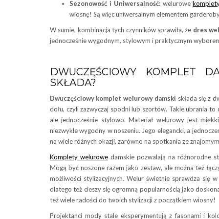
Sezonowość i Uniwersalność:
welurowe
komplet
wiosnę! Są więc uniwersalnym elementem garderoby,
W sumie, kombinacja tych czynników sprawiła, że
dres we
jednocześnie wygodnym, stylowym i praktycznym wyborem 
DWUCZĘŚCIOWY KOMPLET DA
SKŁADA?
Dwuczęściowy komplet welurowy damski
składa się z dw
dołu, czyli zazwyczaj spodni lub szortów. Takie ubrania t
ale jednocześnie stylowo. Materiał welurowy jest mięk
niezwykle wygodny w noszeniu. Jego elegancki, a jednocze
na wiele różnych okazji, zarówno na spotkania ze znajomymi,
Komplety welurowe
damskie pozwalają na różnorodne sty
Mogą być noszone razem jako zestaw, ale można też łączy
możliwości stylizacyjnych. Welur świetnie sprawdza się w 
dlatego też cieszy się ogromną popularnością jako doskon
też wiele radości do twoich stylizacji z początkiem wiosny!
Projektanci mody stale eksperymentują z fasonami i ko