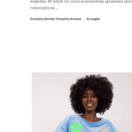
wygodne. W latach 50. coraz powszechniej uprawiano spor
rozpoczęła się …
Komplety damskie
,
Komplety dresowe
-
by
magda