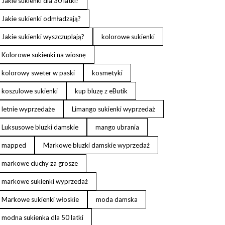
Jakie sukienki dla 30 latki?
Jakie sukienki odmładzają?
Jakie sukienki wyszczuplają?
kolorowe sukienki
Kolorowe sukienki na wiosnę
kolorowy sweter w paski
kosmetyki
koszulowe sukienki
kup bluzę z eButik
letnie wyprzedaże
Limango sukienki wyprzedaż
Luksusowe bluzki damskie
mango ubrania
mapped
Markowe bluzki damskie wyprzedaż
markowe ciuchy za grosze
markowe sukienki wyprzedaż
Markowe sukienki włoskie
moda damska
modna sukienka dla 50 latki