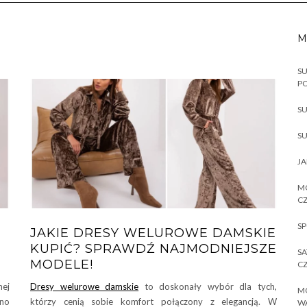
M
SU
P
SU
SU
JA
MO
CZ
SP
JAKIE DRESY WELUROWE DAMSKIE
KUPIĆ? SPRAWDŹ NAJMODNIEJSZE
SA
MODELE!
CZ
nej
Dresy welurowe damskie
to doskonały wybór dla tych,
MO
śno
którzy cenią sobie komfort połączony z elegancją. W
W