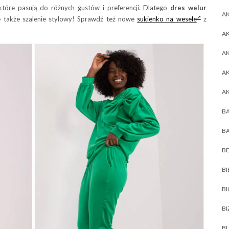
które pasują do różnych gustów i preferencji. Dlatego
dres welur
AK
le także szalenie stylowy! Sprawdź też nowe
sukienko na wesele
z
AK
A
A
A
BA
BA
BE
BI
B
BI
BL