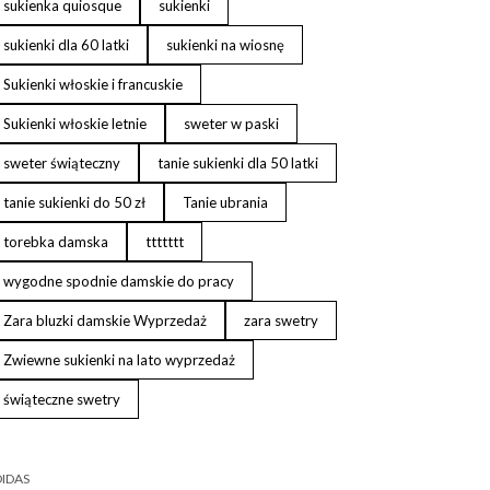
sukienka quiosque
sukienki
sukienki dla 60 latki
sukienki na wiosnę
Sukienki włoskie i francuskie
Sukienki włoskie letnie
sweter w paski
sweter świąteczny
tanie sukienki dla 50 latki
tanie sukienki do 50 zł
Tanie ubrania
torebka damska
ttttttt
wygodne spodnie damskie do pracy
Zara bluzki damskie Wyprzedaż
zara swetry
Zwiewne sukienki na lato wyprzedaż
świąteczne swetry
IDAS