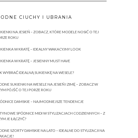
ODNE CIUCHY I UBRANIA
KIENKI NA JESIEŃ – ZOBACZ, KTÓRE MODELE NOSIĆ O TEJ
ORZE ROKU
KIENKA W KRATĘ – IDEALNY WAKACYJNY LOOK
KIENKA W KRATĘ – JESIENNY MUST HAVE
K WYBRAĆ IDEALNĄ SUKIENKĘ NA WESELE?
DNE SUKIENKI NA WESELE NA JESIEŃ I ZIMĘ – ZOBACZ W
YM PÓJŚĆ O TEJ PORZE ROKU
ÓDNICE DAMSKIE – NAJMODNIEJSZE TENDENCJE
TYNOWE SPÓDNICE MIDI W STYLIZACJACH CODZIENNYCH – Z
YM JE ŁĄCZYĆ?
DNE SZORTY DAMSKIE NA LATO – IDEALNE DO STYLIZACJI NA
AKACJE!