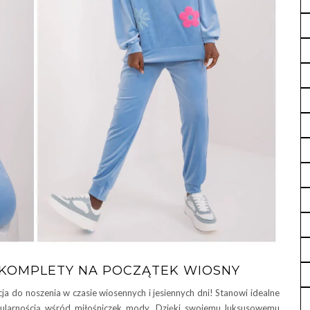
 KOMPLETY NA POCZĄTEK WIOSNY
a do noszenia w czasie wiosennych i jesiennych dni! Stanowi idealne
popularnością wśród miłośniczek mody. Dzięki swojemu luksusowemu