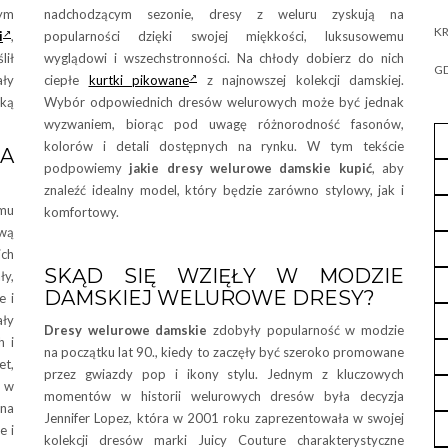
nym
nadchodzącym sezonie, dresy z weluru zyskują na
KR
i
,
popularności dzięki swojej miękkości, luksusowemu
lił
wyglądowi i wszechstronności. Na chłody dobierz do nich
GD
ały
ciepłe
kurtki pikowane
z najnowszej kolekcji damskiej.
aką
Wybór odpowiednich dresów welurowych może być jednak
wyzwaniem, biorąc pod uwagę różnorodność fasonów,
kolorów i detali dostępnych na rynku. W tym tekście
NA
podpowiemy
jakie dresy welurowe damskie kupić
, aby
znaleźć idealny model, który będzie zarówno stylowy, jak i
emu
komfortowy.
ową
ich
SKĄD SIĘ WZIĘŁY W MODZIE
ły,
DAMSKIEJ WELUROWE DRESY?
e i
ły
Dresy welurowe damskie
zdobyły popularność w modzie
h i
na początku lat 90., kiedy to zaczęły być szeroko promowane
et,
przez gwiazdy pop i ikony stylu. Jednym z kluczowych
h w
momentów w historii welurowych dresów była decyzja
 na
Jennifer Lopez, która w 2001 roku zaprezentowała w swojej
e i
kolekcji dresów marki Juicy Couture charakterystyczne