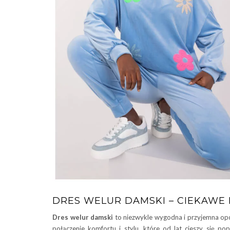
DRES WELUR DAMSKI – CIEKAWE
Dres welur damski
to niezwykle wygodna i przyjemna opcj
połączenie komfortu i stylu, które od lat cieszy się 