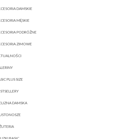
CESORIA DAMSKIE
CESORIA MĘSKIE
KCESORIA PODRÓŻNE
KCESORIA ZIMOWE
KTUALNOŚCI
LERINY
SIC PLUS SIZE
STSELLERY
ELIZNA DAMSKA
IUSTONOSZE
ŻUTERIA
UZKI BASIC