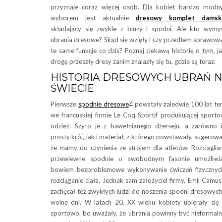
przyznaje coraz więcej osób. Dla kobiet bardzo mod
wyborem jest aktualnie
dresowy komplet damsk
składający się zwykle z bluzy i spodni. Ale kto wymyś
ubrania dresowe? Skąd się wzięły i czy przedtem sprawow
te same funkcje co dziś? Poznaj ciekawą historię o tym, j
drogę przeszły dresy zanim znalazły się tu, gdzie są teraz.
HISTORIA DRESOWYCH UBRAŃ 
ŚWIECIE
Pierwsze
spodnie dresowe
powstały zaledwie 100 lat t
we francuskiej firmie Le Coq Sportif produkującej sport
odzież. Szyto je z bawełnianego dżerseju, a zarówno 
prosty krój, jak i materiał, z którego powstawały, sugerowa
że mamy do czynienia ze strojem dla atletów. Rozciągliw
przewiewne spodnie o swobodnym fasonie umożliwia
bowiem bezproblemowe wykonywanie ćwiczeń fizycznyc
rozciąganie ciała. Jednak sam założyciel firmy, Emil Camus
zachęcał też zwykłych ludzi do noszenia spodni dresowyc
wolne dni. W latach 20. XX wieku kobiety ubierały się
sportowo, bo uważały, że ubrania powinny być nieformaln