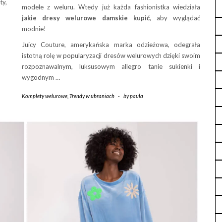
ty,
modele z weluru. Wtedy już każda fashionistka wiedziała
jakie dresy welurowe damskie kupić
, aby wyglądać
modnie!
Juicy Couture, amerykańska marka odzieżowa, odegrała
istotną rolę w popularyzacji dresów welurowych dzięki swoim
rozpoznawalnym, luksusowym allegro tanie sukienki i
wygodnym …
Komplety welurowe
,
Trendy w ubraniach
-
by
paula