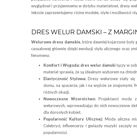
wyglądowi i przyjemnemu w dotyku materiałowi, dresy wel
tekście zaprezentujemy różne modele, style i możliwości s
DRES WELUR DAMSKI – Z MARGI
Welurowe dresy damskie
, które dawniej kojarzone były
casualowej głównie dzięki ewolucji stylu ulicznego oraz z
fenomenu:
Komfort i Wygoda:
dres welur damski
łączy w sob
materiał sprawia, że są idealnym wyborem na chłodn
Elastyczność Stylowa:
Dresy welurowe stały się
domu, na spacerze, jak i na wyjście ze znajomymi.
różnych okazji.
Nowoczesne Wzornictwo:
Projektanci mody za
welurowych, wprowadzając do nich nowoczesne detal
dla dorosłych kobiet.
Popularność Kultury Ulicznej:
Moda uliczna mia
Celebryci, influencerzy i gwiazdy muzyki zaczęły n
popularności.