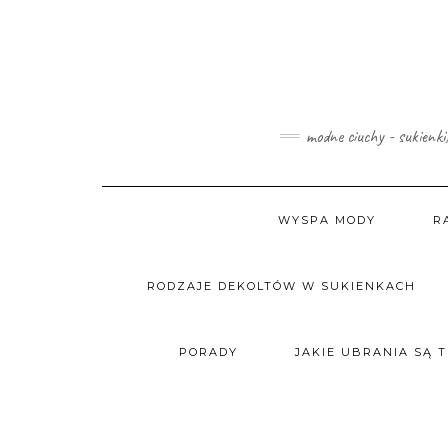
Skip
to
content
modne ciuchy - sukienki
WYSPA MODY
R
RODZAJE DEKOLTÓW W SUKIENKACH
PORADY
JAKIE UBRANIA SĄ 