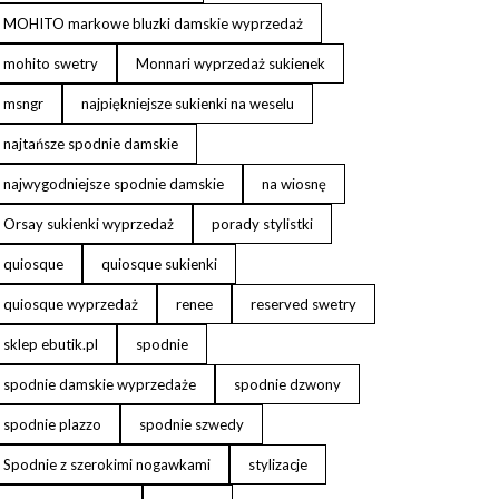
MOHITO markowe bluzki damskie wyprzedaż
mohito swetry
Monnari wyprzedaż sukienek
msngr
najpiękniejsze sukienki na weselu
najtańsze spodnie damskie
najwygodniejsze spodnie damskie
na wiosnę
Orsay sukienki wyprzedaż
porady stylistki
quiosque
quiosque sukienki
quiosque wyprzedaż
renee
reserved swetry
sklep ebutik.pl
spodnie
spodnie damskie wyprzedaże
spodnie dzwony
spodnie plazzo
spodnie szwedy
Spodnie z szerokimi nogawkami
stylizacje