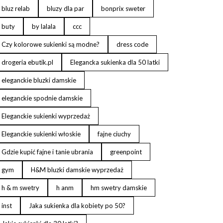
bluz relab
bluzy dla par
bonprix sweter
buty
by lalala
ccc
Czy kolorowe sukienki są modne?
dress code
drogeria ebutik.pl
Elegancka sukienka dla 50 latki
eleganckie bluzki damskie
eleganckie spodnie damskie
Eleganckie sukienki wyprzedaż
Eleganckie sukienki włoskie
fajne ciuchy
Gdzie kupić fajne i tanie ubrania
greenpoint
gym
H&M bluzki damskie wyprzedaż
h & m swetry
h anm
hm swetry damskie
inst
Jaka sukienka dla kobiety po 50?