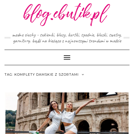
Skip
to
content
modne ciuchy - sukienki, bluzy, kurtki, spodnie, bluzki, swetry,
garnitury. bądź na bieżąco z najnowszymi trendami w modzie
Toggle
Navigation
TAG:
KOMPLETY DAMSKIE Z SZORTAMI