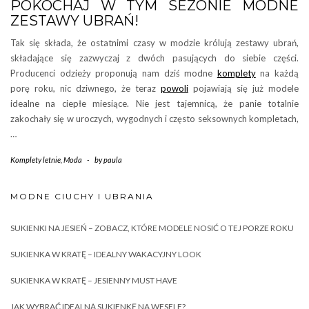
POKOCHAJ W TYM SEZONIE MODNE
ZESTAWY UBRAŃ!
Tak się składa, że ostatnimi czasy w modzie królują zestawy ubrań,
składające się zazwyczaj z dwóch pasujących do siebie części.
Producenci odzieży proponują nam dziś modne
komplety
na każdą
porę roku, nic dziwnego, że teraz
powoli
pojawiają się już modele
idealne na ciepłe miesiące. Nie jest tajemnicą, że panie totalnie
zakochały się w uroczych, wygodnych i często seksownych kompletach,
…
Komplety letnie
,
Moda
-
by
paula
MODNE CIUCHY I UBRANIA
SUKIENKI NA JESIEŃ – ZOBACZ, KTÓRE MODELE NOSIĆ O TEJ PORZE ROKU
SUKIENKA W KRATĘ – IDEALNY WAKACYJNY LOOK
SUKIENKA W KRATĘ – JESIENNY MUST HAVE
JAK WYBRAĆ IDEALNĄ SUKIENKĘ NA WESELE?