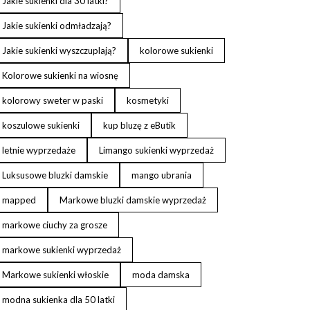
Jakie sukienki dla 30 latki?
Jakie sukienki odmładzają?
Jakie sukienki wyszczuplają?
kolorowe sukienki
Kolorowe sukienki na wiosnę
kolorowy sweter w paski
kosmetyki
koszulowe sukienki
kup bluzę z eButik
letnie wyprzedaże
Limango sukienki wyprzedaż
Luksusowe bluzki damskie
mango ubrania
mapped
Markowe bluzki damskie wyprzedaż
markowe ciuchy za grosze
markowe sukienki wyprzedaż
Markowe sukienki włoskie
moda damska
modna sukienka dla 50 latki