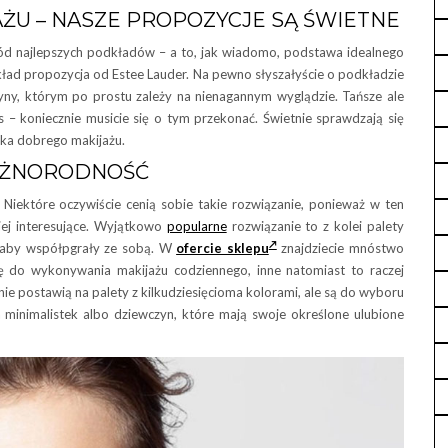
ŻU – NASZE PROPOZYCJE SĄ ŚWIETNE
ód najlepszych podkładów – a to, jak wiadomo, podstawa idealnego
kład propozycja od Estee Lauder. Na pewno słyszałyście o podkładzie
zyny, którym po prostu zależy na nienagannym wyglądzie. Tańsze ale
 – koniecznie musicie się o tym przekonać. Świetnie sprawdzają się
elka dobrego makijażu.
RÓŻNORODNOŚĆ
Niektóre oczywiście cenią sobie takie rozwiązanie, ponieważ w ten
iej interesujące. Wyjątkowo
popularne
rozwiązanie to z kolei palety
 aby współpgrały ze sobą. W
ofercie sklepu
znajdziecie mnóstwo
się do wykonywania makijażu codziennego, inne natomiast to raczej
ie postawią na palety z kilkudziesięcioma kolorami, ale są do wyboru
a minimalistek albo dziewczyn, które mają swoje określone ulubione