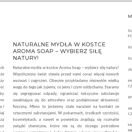
M
SU
P
NATURALNE MYDŁA W KOSTCE
SU
AROMA SOAP – WYBIERZ SIŁĘ
NATURY!
SU
ach
Naturalne mydła w kostce Aroma Soap – wybierz siłę natury!
JA
 że
Współczesny świat stawia przed nami coraz więcej nowych
czy
wyzwań i zagrożeń. Obecnie przykładamy niezwykle wielką
MO
CZ
ość
wagę do tego jak żyjemy, co jemy i czym oddychamy. Staramy
 by
się segregować odpady, ograniczać toksyczne substancje
SP
tym
uwalniające się do atmosfery oraz podejmować aktywność
u i
fizyczną. Mimo to jesteśmy stale narażeni na kontakt ze
SA
ej
sztucznymi substancjami. W pokarmach, środkach czystości,
CZ
 za
kosmetykach, a nawet w powietrzu znajdują się rozmaite
MO
 co
związki chemiczne, które nie są do niczego potrzebne
W