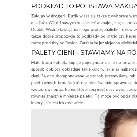
PODKŁAD TO PODSTAWA MAKIJA
Zakupy w drogerii Butik
wiążą się także z wyborem wśr
makijażu. Wśród naszych bestsellerów znajduje się na przy
Double Wear. Stawiają na niego profesjonalistki i dziewc
także dobre propozycje to podkłady od Ingrid czy Revers
także produkty od Revlon. Zaufała im już niejedna wielbici
PALETY CIENI – STAWIAMY NA 
Mało która kobieta kupuje pojedynczo cienie do powiek. 
sposób dobiorą dokładnie takie kolory, jakie są najbardz
cieni. Są one skomponowane w sposób przemyślany, tak
palet różnych firm. Niektóre z nich świetnie sprawdzą 
wieczorowa opcja. Panie, które lubią mieć duży wybór, pewn
również znacznie mniejsze paletki. To może być opcja dl
kolory i nie jest ich zbyt wiele.