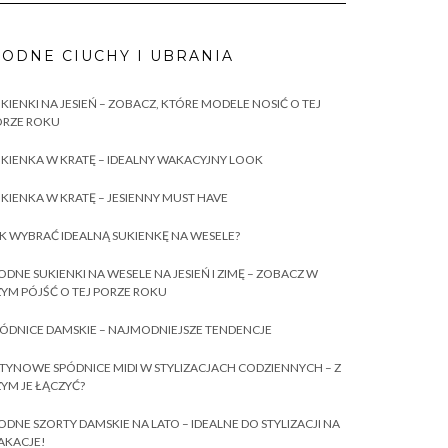
ODNE CIUCHY I UBRANIA
KIENKI NA JESIEŃ – ZOBACZ, KTÓRE MODELE NOSIĆ O TEJ
ORZE ROKU
KIENKA W KRATĘ – IDEALNY WAKACYJNY LOOK
KIENKA W KRATĘ – JESIENNY MUST HAVE
K WYBRAĆ IDEALNĄ SUKIENKĘ NA WESELE?
DNE SUKIENKI NA WESELE NA JESIEŃ I ZIMĘ – ZOBACZ W
YM PÓJŚĆ O TEJ PORZE ROKU
ÓDNICE DAMSKIE – NAJMODNIEJSZE TENDENCJE
TYNOWE SPÓDNICE MIDI W STYLIZACJACH CODZIENNYCH – Z
YM JE ŁĄCZYĆ?
DNE SZORTY DAMSKIE NA LATO – IDEALNE DO STYLIZACJI NA
AKACJE!