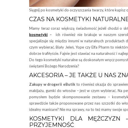
Sięgnij po kosmetyki do oczyszczania twarzy, które kupisz o
CZAS NA KOSMETYKI NATURALN
Mamy teraz coraz większą świadomość jeżeli chodzi o sk
kosmetyki
–
ich również nie brakuje w naszym szerok
specjalizuje się między innymi w naturalnych produktach d
czym wybierać. Biały Jeleń, Yope czy Elfa Pharm to niektóre
dobrze trafiłyście. Fajnie jest stawiać na naturalność i na
Do tego kosmetyki naturalne są doskonałym wręcz pomysł
świętami Bożego Narodzenia?
AKCESORIA – JE TAKŻE U NAS ZN
Zakupy w drogerii eButik
to również okazja do sprawien
makijażu, gumki do włosów – jest w czym wybierać. Na pe
pomysłem będzie skomponowanie zestawu – kosmetyki o
sprawdźcie także proponowane przez nas szczotki do wł
idealny manicure? Nie ma sprawy, na to też mamy swoje sp
KOSMETYKI DLA MĘŻCZYZN 
PRZYJEMNOŚĆ