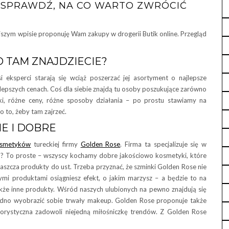
– SPRAWDŹ, NA CO WARTO ZWRÓCIĆ
jszym wpisie proponuję Wam zakupy w drogerii Butik online. Przegląd
O TAM ZNAJDZIECIE?
i eksperci starają się wciąż poszerzać jej asortyment o najlepsze
epszych cenach. Coś dla siebie znajdą tu osoby poszukujące zarówno
ki, różne ceny, różne sposoby działania – po prostu stawiamy na
o to, żeby tam zajrzeć.
E I DOBRE
smetyków
tureckiej firmy
Golden Rose
. Firma ta specjalizuje się w
go? To proste – wszyscy kochamy dobre jakościowo kosmetyki, które
zwłaszcza produkty do ust. Trzeba przyznać, że szminki Golden Rose nie
ymi produktami osiągniesz efekt, o jakim marzysz – a będzie to na
że inne produkty. Wśród naszych ulubionych na pewno znajdują się
trudno wyobrazić sobie trwały makeup. Golden Rose proponuje także
lorystyczna zadowoli niejedną miłośniczkę trendów. Z Golden Rose