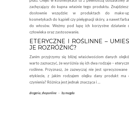
płaci. Olejki w kosmetykach to z pewnością dodatkowy a
zachęcający do kupna właśnie tego produktu. Znajdziesz
dosłownie wszędzie: w produktach do make-up’
kosmetykach do kąpieli czy pielęgnacji skóry, a nawet farb
do włosów. Weźmy pod lupę ich korzystne działanie 
człowieka oraz zastosowanie.
ETERYCZNE I ROŚLINNE – UMIE
JE ROZRÓŻNIĆ?
Zanim przyjrzymy się bliżej właściwościom danych olejk
warto zaznaczyć, że wyróżnia się ich dwa rodzaje – eteryczn
roślinne. Przyznasz, że zazwyczaj nie jest sprecyzowane
etykiecie, z jakim rodzajem olejku dany produkt ma
czynienia? Różnica jest jednak znacząca i …
drogeria
,
shoponline
-
by
magda