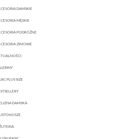
CESORIA DAMSKIE
CESORIA MĘSKIE
KCESORIA PODRÓŻNE
KCESORIA ZIMOWE
KTUALNOŚCI
LERINY
SIC PLUS SIZE
STSELLERY
ELIZNA DAMSKA
IUSTONOSZE
ŻUTERIA
UZKI BASIC