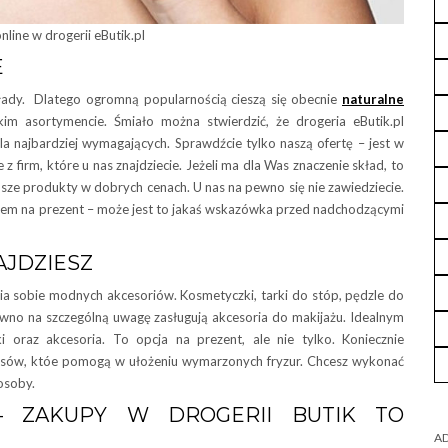
nline w drogerii eButik.pl
E
łady. Dlatego ogromną popularnością cieszą się obecnie
naturalne
im asortymencie. Śmiało można stwierdzić, że drogeria eButik.pl
la najbardziej wymagających. Sprawdźcie tylko naszą ofertę – jest w
 z firm, które u nas znajdziecie. Jeżeli ma dla Was znaczenie skład, to
jlepsze produkty w dobrych cenach. U nas na pewno się nie zawiedziecie.
em na prezent – może jest to jakaś wskazówka przed nadchodzącymi
AJDZIESZ
ia sobie modnych akcesoriów. Kosmetyczki, tarki do stóp, pędzle do
wno na szczególną uwagę zasługują akcesoria do makijażu. Idealnym
raz akcesoria. To opcja na prezent, ale nie tylko. Koniecznie
osów, któe pomogą w ułożeniu wymarzonych fryzur. Chcesz wykonać
osoby.
– ZAKUPY W DROGERII BUTIK TO
AD