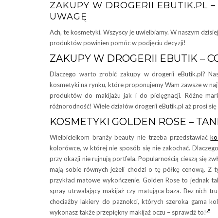
ZAKUPY W DROGERII EBUTIK.PL 
UWAGĘ
Ach, te kosmetyki. Wszyscy je uwielbiamy. W naszym dzisie
produktów powinien pomóc w podjęciu decyzji!
ZAKUPY W DROGERII EBUTIK – C
Dlaczego warto zrobić zakupy w drogerii eButik.pl? Nas
kosmetyki na rynku, które proponujemy Wam zawsze w najl
produktów do makijażu jak i do pielęgnacji. Różne mar
różnorodność! Wiele działów drogerii eButik.pl aż prosi się 
KOSMETYKI GOLDEN ROSE – TANI
Wielbicielkom branży beauty nie trzeba przedstawiać
ko
kolorówce, w której nie sposób się nie zakochać. Dlacze
przy okazji nie rujnują portfela. Popularnością cieszą się 
mają sobie równych jeżeli chodzi o tę półkę cenową. Z t
przykład matowe wykończenie. Golden Rose to jednak tak
spray utrwalający makijaż czy matująca baza. Bez nich 
chociażby lakiery do paznokci, których szeroka gama ko
wykonasz także przepiękny makijaż oczu – sprawdź to!