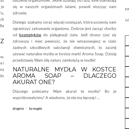
tut
naszemu organizmowi. Jedne działają od razu, inne odkładają
 je
się w naszych organizmach latami, powoli niszcząc nam
KR
u,
zdrowie.
ach
GD
Dlatego szukamy coraz więcej rozwiązań, które pozwolą nam
dla
ograniczyć zatruwanie organizmu. Dobrze jest zacząć choćby
od
kosmetyków
do pielęgnacji ciała. Jeśli chcesz czuć się
SZ
zdrowsza i mieć pewność, że nie wmasowujesz w ciało
żadnych szkodliwych substancji chemicznych, to zacznij
używać naturalne mydła w kostce marki Aroma Soap. Dzisiaj
ów,
przedstawię Wam siłę natury zamkniętą w mydle!
e i
NATURALNE MYDŁA W KOSTCE
 na
AROMA SOAP – DLACZEGO
 do
AKURAT ONE?
Dlaczego polecamy Wam akurat te mydła? Bo je
wypróbowałyśmy! A wiadomo, że nie ma lepszej i …
drogeria
-
by
magda