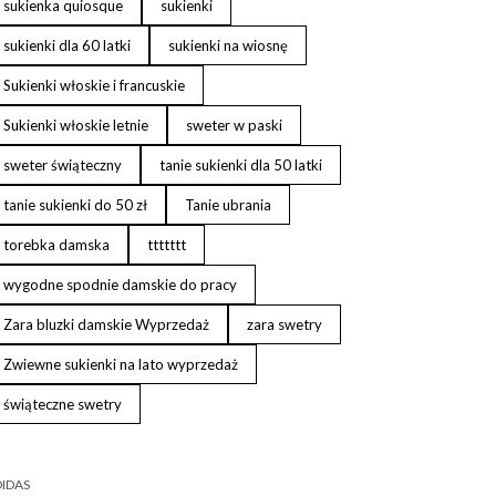
sukienka quiosque
sukienki
sukienki dla 60 latki
sukienki na wiosnę
Sukienki włoskie i francuskie
Sukienki włoskie letnie
sweter w paski
sweter świąteczny
tanie sukienki dla 50 latki
tanie sukienki do 50 zł
Tanie ubrania
torebka damska
ttttttt
wygodne spodnie damskie do pracy
Zara bluzki damskie Wyprzedaż
zara swetry
Zwiewne sukienki na lato wyprzedaż
świąteczne swetry
IDAS