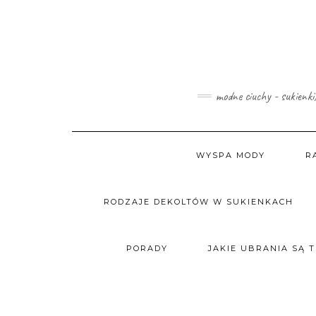
Skip
to
content
modne ciuchy - sukienki
WYSPA MODY
R
RODZAJE DEKOLTÓW W SUKIENKACH
PORADY
JAKIE UBRANIA SĄ 