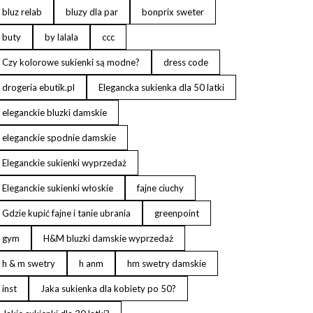
bluz relab
bluzy dla par
bonprix sweter
buty
by lalala
ccc
Czy kolorowe sukienki są modne?
dress code
drogeria ebutik.pl
Elegancka sukienka dla 50 latki
eleganckie bluzki damskie
eleganckie spodnie damskie
Eleganckie sukienki wyprzedaż
Eleganckie sukienki włoskie
fajne ciuchy
Gdzie kupić fajne i tanie ubrania
greenpoint
gym
H&M bluzki damskie wyprzedaż
h & m swetry
h anm
hm swetry damskie
inst
Jaka sukienka dla kobiety po 50?