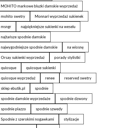
MOHITO markowe bluzki damskie wyprzedaż
mohito swetry
Monnari wyprzedaż sukienek
msngr
najpiękniejsze sukienki na weselu
najtańsze spodnie damskie
najwygodniejsze spodnie damskie
na wiosnę
Orsay sukienki wyprzedaż
porady stylistki
quiosque
quiosque sukienki
quiosque wyprzedaż
renee
reserved swetry
sklep ebutik.pl
spodnie
spodnie damskie wyprzedaże
spodnie dzwony
spodnie plazzo
spodnie szwedy
Spodnie z szerokimi nogawkami
stylizacje