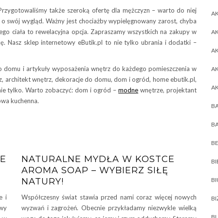
Przygotowaliśmy także szeroką ofertę dla mężczyzn – warto do niej
AK
ać o swój wygląd. Ważny jest chociażby wypielęgnowany zarost, chyba
ałego ciała to rewelacyjna opcja. Zapraszamy wszystkich na zakupy w
AK
ę. Nasz sklep internetowy eButik.pl to nie tylko ubrania i dodatki –
A
o domu i artykuły wyposażenia wnętrz do każdego pomieszczenia w
A
z, architekt wnętrz, dekoracje do domu, dom i ogród, home ebutik.pl,
A
nie tylko. Warto zobaczyć: dom i ogród –
modne
wnętrze, projektant
owa kuchenna.
BA
BA
BE
NE
NATURALNE MYDŁA W KOSTCE
BI
AROMA SOAP – WYBIERZ SIŁĘ
NATURY!
B
e i
Współczesny świat stawia przed nami coraz więcej nowych
BI
owy
wyzwań i zagrożeń. Obecnie przykładamy niezwykle wielką
BL