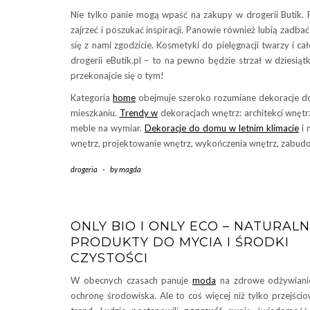
Nie tylko panie mogą wpaść na zakupy w drogerii Butik. 
zajrzeć i poszukać inspiracji. Panowie również lubią zadb
się z nami zgodzicie. Kosmetyki do pielęgnacji twarzy i c
drogerii eButik.pl – to na pewno będzie strzał w dziesiątk
przekonajcie się o tym!
Kategoria
home
obejmuje szeroko rozumiane dekoracje d
mieszkaniu.
Trendy w
dekoracjach wnętrz: architekci wnętr
meble na wymiar.
Dekoracje do domu w letnim klimacie
i 
wnętrz, projektowanie wnętrz, wykończenia wnętrz, zabud
drogeria
-
by
magda
ONLY BIO I ONLY ECO – NATURAL
PRODUKTY DO MYCIA I ŚRODKI
CZYSTOŚCI
W obecnych czasach panuje
moda
na zdrowe odżywiani
ochronę środowiska. Ale to coś więcej niż tylko przejści