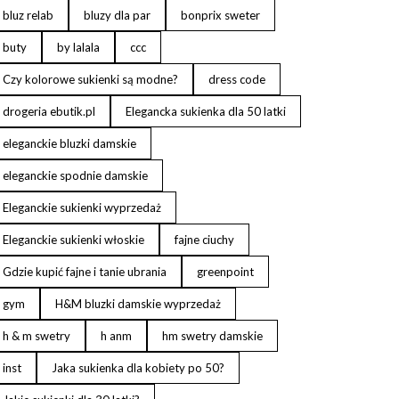
bluz relab
bluzy dla par
bonprix sweter
buty
by lalala
ccc
Czy kolorowe sukienki są modne?
dress code
drogeria ebutik.pl
Elegancka sukienka dla 50 latki
eleganckie bluzki damskie
eleganckie spodnie damskie
Eleganckie sukienki wyprzedaż
Eleganckie sukienki włoskie
fajne ciuchy
Gdzie kupić fajne i tanie ubrania
greenpoint
gym
H&M bluzki damskie wyprzedaż
h & m swetry
h anm
hm swetry damskie
inst
Jaka sukienka dla kobiety po 50?