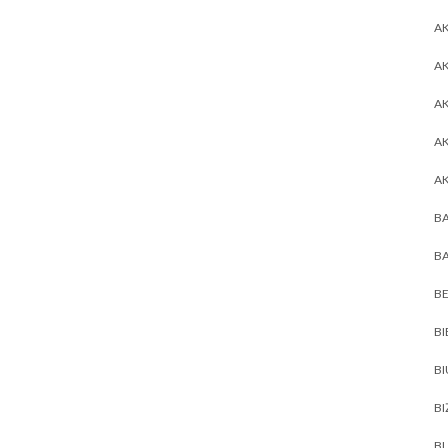
AK
AK
A
A
A
BA
BA
BE
BI
B
BI
BL