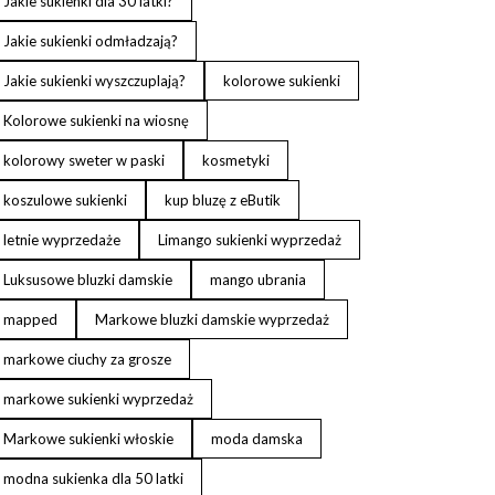
Jakie sukienki dla 30 latki?
Jakie sukienki odmładzają?
Jakie sukienki wyszczuplają?
kolorowe sukienki
Kolorowe sukienki na wiosnę
kolorowy sweter w paski
kosmetyki
koszulowe sukienki
kup bluzę z eButik
letnie wyprzedaże
Limango sukienki wyprzedaż
Luksusowe bluzki damskie
mango ubrania
mapped
Markowe bluzki damskie wyprzedaż
markowe ciuchy za grosze
markowe sukienki wyprzedaż
Markowe sukienki włoskie
moda damska
modna sukienka dla 50 latki