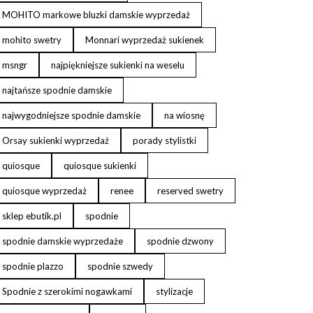
MOHITO markowe bluzki damskie wyprzedaż
mohito swetry
Monnari wyprzedaż sukienek
msngr
najpiękniejsze sukienki na weselu
najtańsze spodnie damskie
najwygodniejsze spodnie damskie
na wiosnę
Orsay sukienki wyprzedaż
porady stylistki
quiosque
quiosque sukienki
quiosque wyprzedaż
renee
reserved swetry
sklep ebutik.pl
spodnie
spodnie damskie wyprzedaże
spodnie dzwony
spodnie plazzo
spodnie szwedy
Spodnie z szerokimi nogawkami
stylizacje