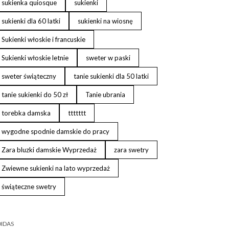
sukienka quiosque
sukienki
sukienki dla 60 latki
sukienki na wiosnę
Sukienki włoskie i francuskie
Sukienki włoskie letnie
sweter w paski
sweter świąteczny
tanie sukienki dla 50 latki
tanie sukienki do 50 zł
Tanie ubrania
torebka damska
ttttttt
wygodne spodnie damskie do pracy
Zara bluzki damskie Wyprzedaż
zara swetry
Zwiewne sukienki na lato wyprzedaż
świąteczne swetry
IDAS