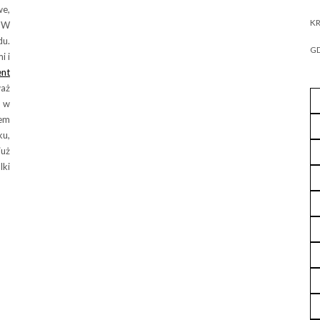
we,
KR
 W
du.
GD
i i
ent
aż
t w
tem
ku,
już
lki