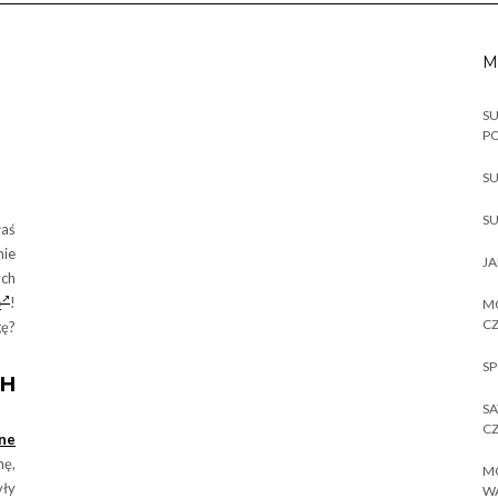
M
SU
P
SU
SU
łaś
nie
JA
ch
o
!
MO
CZ
ę?
SP
CH
SA
CZ
ne
mę,
MO
yły
W