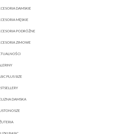
CESORIA DAMSKIE
CESORIA MĘSKIE
KCESORIA PODRÓŻNE
KCESORIA ZIMOWE
KTUALNOŚCI
LERINY
SIC PLUS SIZE
STSELLERY
ELIZNA DAMSKA
IUSTONOSZE
ŻUTERIA
UZKI BASIC