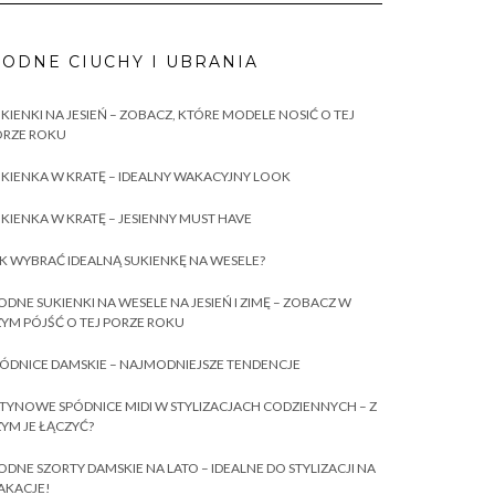
ODNE CIUCHY I UBRANIA
KIENKI NA JESIEŃ – ZOBACZ, KTÓRE MODELE NOSIĆ O TEJ
ORZE ROKU
KIENKA W KRATĘ – IDEALNY WAKACYJNY LOOK
KIENKA W KRATĘ – JESIENNY MUST HAVE
K WYBRAĆ IDEALNĄ SUKIENKĘ NA WESELE?
DNE SUKIENKI NA WESELE NA JESIEŃ I ZIMĘ – ZOBACZ W
YM PÓJŚĆ O TEJ PORZE ROKU
ÓDNICE DAMSKIE – NAJMODNIEJSZE TENDENCJE
TYNOWE SPÓDNICE MIDI W STYLIZACJACH CODZIENNYCH – Z
YM JE ŁĄCZYĆ?
DNE SZORTY DAMSKIE NA LATO – IDEALNE DO STYLIZACJI NA
AKACJE!