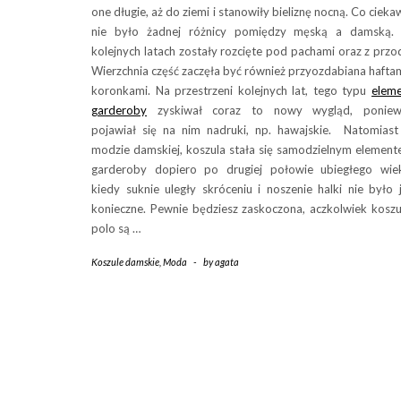
one długie, aż do ziemi i stanowiły bieliznę nocną. Co cieka
nie było żadnej różnicy pomiędzy męską a damską.
kolejnych latach zostały rozcięte pod pachami oraz z przo
Wierzchnia część zaczęła być również przyozdabiana haftam
koronkami. Na przestrzeni kolejnych lat, tego typu
elem
garderoby
zyskiwał coraz to nowy wygląd, poniew
pojawiał się na nim nadruki, np. hawajskie. Natomias
modzie damskiej, koszula stała się samodzielnym elemen
garderoby dopiero po drugiej połowie ubiegłego wie
kiedy suknie uległy skróceniu i noszenie halki nie było 
konieczne. Pewnie będziesz zaskoczona, aczkolwiek koszu
polo są …
Koszule damskie
,
Moda
-
by
agata