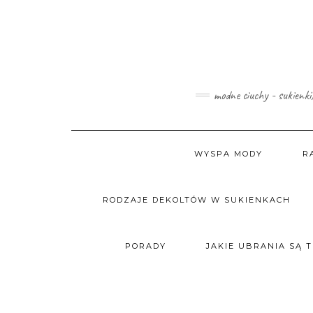
Skip
to
content
modne ciuchy - sukienki
WYSPA MODY
R
RODZAJE DEKOLTÓW W SUKIENKACH
PORADY
JAKIE UBRANIA SĄ 